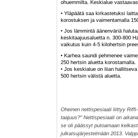
ohuemmilta. Keskialue vastaavast
• Yläpäätä saa kirkastetuksi lait
korostuksen ja vaimentamalla 150-3
• Jos lämmintä äänenväriä halut
keskitaajuusaluetta n. 300-800 Hz
vaikutus kuin 4-5 kilohertsin pre
• Karhea saundi pehmenee vaimenta
250 hertsin aluetta korostamalla.
• Jos keskialue on liian hallitsev
500 hertsin välistä aluetta.
Oheinen nettispesiaali liittyy Riff
taajuus?" Nettispesiaali on aikana
se oli päässyt putoamaan kelkasta
julkaisujärjestelmään 2013. Valpp