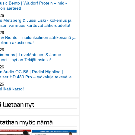
sic Bento | Waldorf Protein – midi-
on aarteet!
026
 Metsberg & Jussi Liski - kokemus ja
sen varmuus karttuvat ahkeruudella!
026
 & Riento – nailonkielinen sähköisenä ja
elinen akustisena!
026
immons | LoveMatches & Janne
ori – nyt on Tekijät asialla!
026
an Audio OC-B6 | Radial Highline |
iser HD 480 Pro – työkaluja tekevälle
026
ei ikää katso!
ä luetaan nyt
tathan myös nämä