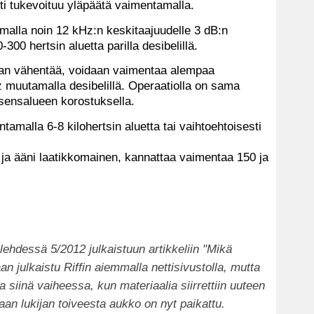
i tukevoituu yläpäätä vaimentamalla.
tamalla noin 12 kHz:n keskitaajuudelle 3 dB:n
00 hertsin aluetta parilla desibelillä.
aan vähentää, voidaan vaimentaa alempaa
 muutamalla desibelillä. Operaatiolla on sama
esensalueen korostuksella.
malla 6-8 kilohertsin aluetta tai vaihtoehtoisesti
a ja ääni laatikkomainen, kannattaa vaimentaa 150 ja
i-lehdessä 5/2012 julkaistuun artikkeliin "
Mikä
an julkaistu Riffin aiemmalla nettisivustolla, mutta
 siinä vaiheessa, kun materiaalia siirrettiin uuteen
aan lukijan toiveesta aukko on nyt paikattu.