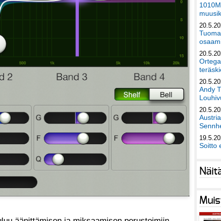
1010Mu
muusik
20.5.2
Tuomas
osaami
20.5.2
Ortega
teräski
20.5.2
Andy T
Louhivu
20.5.2
Austri
Sennhe
19.5.2
Soitto 
Näit
Muis
uuluu äänittämisen ja miksaamisen perustoimiin.