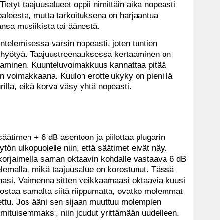
 Tietyt taajuusalueet oppii nimittäin aika nopeasti
paleesta, mutta tarkoituksena on harjaantua
nsa musiikista tai äänestä.
telemisessa varsin nopeasti, joten tuntien
ole hyötyä. Taajuustreenauksessa kertaaminen on
taminen. Kuunteluvoimakkuus kannattaa pitää
n voimakkaana. Kuulon erottelukyky on pienillä
illa, eikä korva väsy yhtä nopeasti.
äätimen + 6 dB asentoon ja piilottaa plugarin
ytön ulkopuolelle niin, että säätimet eivät näy.
 korjaimella saman oktaavin kohdalle vastaava 6 dB
lemalla, mikä taajuusalue on korostunut. Tässä
unasi. Vaimenna sitten veikkaamaasi oktaavia kuusi
uulostaa samalta siitä riippumatta, ovatko molemmat
tettu. Jos ääni sen sijaan muuttuu molempien
 omituisemmaksi, niin joudut yrittämään uudelleen.