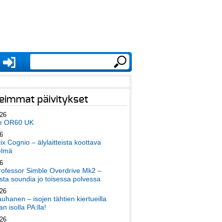
eimmat päivitykset
026
e OR60 UK
6
x Cognio – älylaitteista koottava
elmä
6
ofessor Simble Overdrive Mk2 –
ta soundia jo toisessa polvessa
026
auhanen – isojen tähtien kiertueilla
an isolla PA:lla!
026