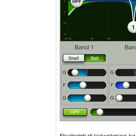
Ekvalisointi eli taajuuskorjaus k