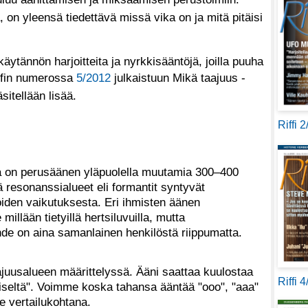
, on yleensä tiedettävä missä vika on ja mitä pitäisi
ytännön harjoitteita ja nyrkkisääntöjä, joilla puuha
Riffin numerossa
5/2012
julkaistuun Mikä taajuus -
äsitellään lisää.
Riffi 
a on perusäänen yläpuolella muutamia 300–400
 resonanssialueet eli formantit syntyvät
oiden vaikutuksesta. Eri ihmisten äänen
millään tietyillä hertsiluvuilla, mutta
hde on aina samanlainen henkilöstä riippumatta.
ajuusalueen määrittelyssä. Ääni saattaa kuulostaa
Riffi 
äiseltä". Voimme koska tahansa ääntää "ooo", "aaa"
e vertailukohtana.