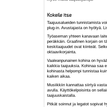
Kokeile itse
Taajuusalueiden tunnistamista voi
plug-in. Avustajasta on hyötyä. Lis
Työaseman yhteen kanavaan laitet
peräkkäin. Graafinen korjain on t
keskitaajuudet ovat kiinteät. Se
oktaavikorjainta.
Vaaleanpunainen kohina on hyvää h
kaikkia taajuuksia. Kohinaa saa 
kohinasta helpompi tunnistaa kuin 
kaiken aikaa.
Musiikkiin kannattaa siirtyä vast
avulla. Käyttökelpoisinta on sella
taajuuskaistalla.
Pitkät soinnut ja legatot sopivat