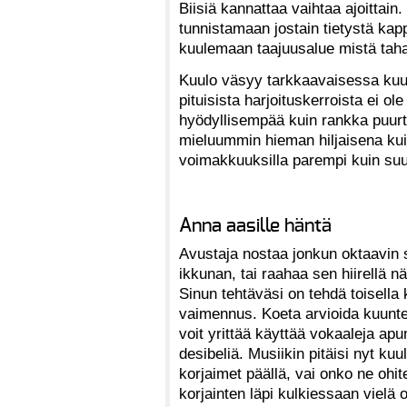
Biisiä kannattaa vaihtaa ajoittain.
tunnistamaan jostain tietystä kap
kuulemaan taajuusalue mistä taha
Kuulo väsyy tarkkaavaisessa kuun
pituisista harjoituskerroista ei 
hyödyllisempää kuin rankka puur
mieluummin hieman hiljaisena kui
voimakkuuksilla parempi kuin suur
Anna aasille häntä
Avustaja nostaa jonkun oktaavin s
ikkunan, tai raahaa sen hiirellä nä
Sinun tehtäväsi on tehdä toisella
vaimennus. Koeta arvioida kuunte
voit yrittää käyttää vokaaleja ap
desibeliä. Musiikin pitäisi nyt k
korjaimet päällä, vai onko ne ohi
korjainten läpi kulkiessaan vielä