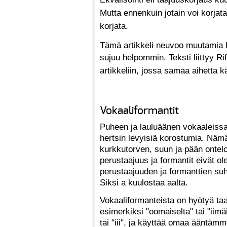
Mutta ennenkuin jotain voi korjata
korjata.
Tämä artikkeli neuvoo muutamia kä
sujuu helpommin.
Teksti liittyy 
artikkeliin, jossa samaa aihetta k
Vokaaliformantit
Puheen ja lauluäänen vokaaleiss
hertsin levyisiä korostumia. Nämä
kurkkutorven, suun ja pään ontel
perustaajuus ja formantit eivät ole 
perustaajuuden ja formanttien su
Siksi a kuulostaa aalta.
Vokaaliformanteista on hyötyä ta
esimerkiksi "oomaiselta" tai "iim
tai "iii", ja käyttää omaa ääntämm