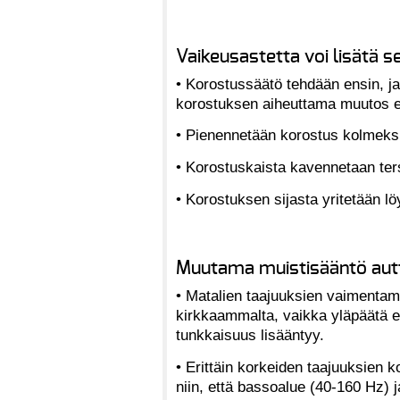
Vaikeusastetta voi lisätä se
• Korostussäätö tehdään ensin, ja 
korostuksen aiheuttama muutos e
• Pienennetään korostus kolmeksi
• Korostuskaista kavennetaan ters
• Korostuksen sijasta yritetään l
Muutama muistisääntö aut
• Matalien taajuuksien vaimenta
kirkkaammalta, vaikka yläpäätä ei
tunkkaisuus lisääntyy.
• Erittäin korkeiden taajuuksien k
niin, että bassoalue (40-160 Hz) 