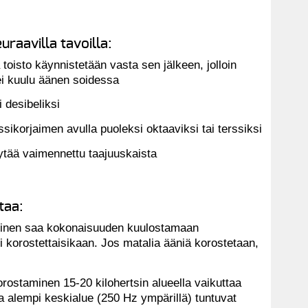
uraavilla tavoilla:
toisto käynnistetään vasta sen jälkeen, jolloin
i kuulu äänen soidessa
 desibeliksi
sikorjaimen avulla puoleksi oktaaviksi tai terssiksi
öytää vaimennettu taajuuskaista
taa:
minen saa kokonaisuuden kuulostamaan
 korostettaisikaan. Jos matalia ääniä korostetaan,
orostaminen 15-20 kilohertsin alueella vaikuttaa
ja alempi keskialue (250 Hz ympärillä) tuntuvat