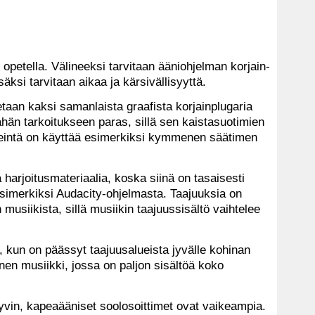
 opetella. Välineeksi tarvitaan ääniohjelman korjain-
äksi tarvitaan aikaa ja kärsivällisyyttä.
aan kaksi samanlaista graafista korjainplugaria
ähän tarkoitukseen paras, sillä sen kaistasuotimien
lkeintä on käyttää esimerkiksi kymmenen säätimen
arjoitusmateriaalia, koska siinä on tasaisesti
esimerkiksi Audacity-ohjelmasta. Taajuuksia on
musiikista, sillä musiikin taajuussisältö vaihtelee
a, kun on päässyt taajuusalueista jyvälle kohinan
inen musiikki, jossa on paljon sisältöä koko
 hyvin, kapeaääniset soolosoittimet ovat vaikeampia.