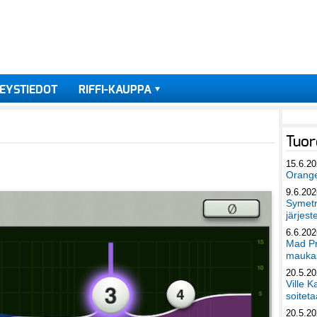
EYSTIEDOT
RIFFI-KAUPPA
Tuor
15.6.2
Orang
9.6.202
Symetri
järjest
6.6.202
Mad Pr
maukas
20.5.2
Ville K
soiteta
20.5.2