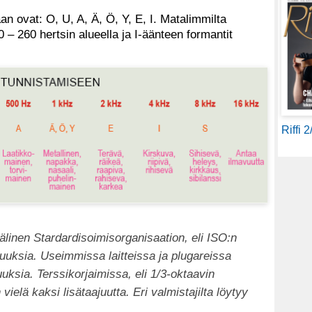
 ovat: O, U, A, Ä, Ö, Y, E, I. Matalimmilta
 – 260 hertsin alueella ja I-äänteen formantit
Riffi 
linen Stardardisoimisorganisaation, eli ISO:n
uuksia. Useimmissa laitteissa ja plugareissa
uksia. Terssikorjaimissa, eli 1/3-oktaavin
ielä kaksi lisätaajuutta. Eri valmistajilta löytyy