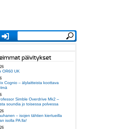
eimmat päivitykset
026
e OR60 UK
6
x Cognio – älylaitteista koottava
elmä
6
ofessor Simble Overdrive Mk2 –
ta soundia jo toisessa polvessa
026
auhanen – isojen tähtien kiertueilla
an isolla PA:lla!
026