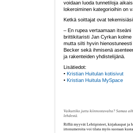
voidaan luoda tunnetiloja aikai
lokeroiminen kategorioihin on v
Ketkä soittajat ovat tekemisiäsi
– En rupea vertaamaan itseäni 
brittikitaristi Jan Cyrkan kolme
mutta silti hyvin hienostuneesti 
Becker sekä ihmisenä asenteen 
ja rakenteiden yhdistelijänä.
Lisätiedot:
•
Kristian Huitulan kotisivut
•
Kristian Huitula MySpace
Vaikuttiko juttu kiinnostavalta? Samaa aihe
lehdestä.
Riffiä myyvät Lehtipisteet, kirjakaupat ja 
irtonumeroita voi tilata myös suoraan kusta