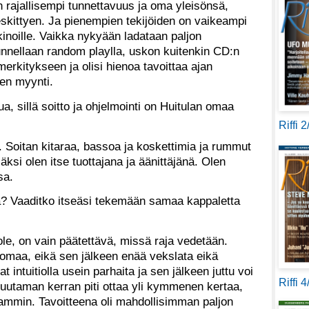
 rajallisempi tunnettavuus ja oma yleisönsä,
skittyen. Ja pienempien tekijöiden on vaikeampi
inoille. Vaikka nykyään ladataan paljon
uunnellaan random playlla, uskon kuitenkin CD:n
rkitykseen ja olisi hienoa tavoittaa ajan
en myynti.
a, sillä soitto ja ohjelmointi on Huitulan omaa
Riffi 
e. Soitan kitaraa, bassoa ja koskettimia ja rummut
äksi olen itse tuottajana ja äänittäjänä. Olen
sa.
aja? Vaaditko itseäsi tekemään samaa kappaletta
 ole, on vain päätettävä, missä raja vedetään.
maa, eikä sen jälkeen enää vekslata eikä
 intuitiolla usein parhaita ja sen jälkeen juttu voi
Riffi 
utaman kerran piti ottaa yli kymmenen kertaa,
eammin. Tavoitteena oli mahdollisimman paljon