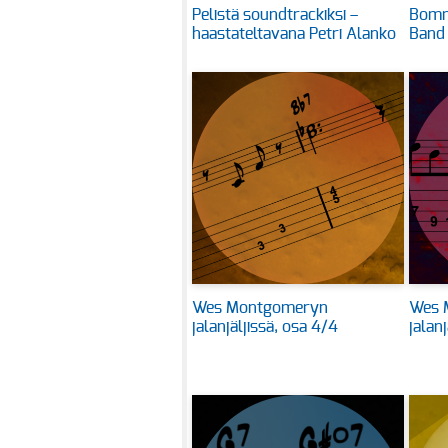
Pelistä soundtrackiksi –
Bomm
haastateltavana Petri Alanko
Band
Wes Montgomeryn
Wes 
jalanjäljissä, osa 4/4
jalan