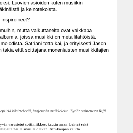
seksi. Luovien asioiden kuten musiikin
äkinäistä ja keinotekoista.
 inspiroineet?
muihin, mutta vaikuttaneita ovat vaikkapa
 albumia, joissa musiikki on metallilähtöistä,
melodista. Satriani totta kai, ja erityisesti Jason
takia että soittajana monenlaisten musiikkilajien
piiriä käsitteleviä, laajempia artikkeleita löydät painetusta Riffi-
hyvin varustetut soitinliikkeet kautta maan. Lehteä sekä
ntajalta näillä sivuilla olevan Riffi-kaupan kautta.