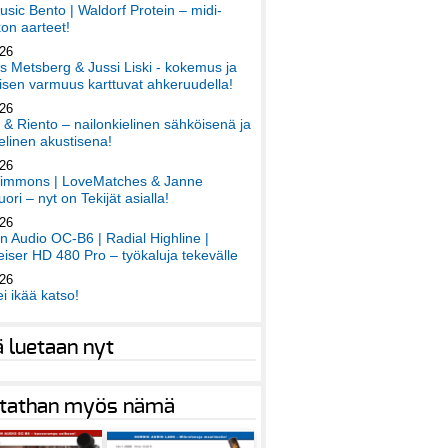
sic Bento | Waldorf Protein – midi-
on aarteet!
026
 Metsberg & Jussi Liski - kokemus ja
sen varmuus karttuvat ahkeruudella!
026
 & Riento – nailonkielinen sähköisenä ja
elinen akustisena!
026
immons | LoveMatches & Janne
ori – nyt on Tekijät asialla!
026
an Audio OC-B6 | Radial Highline |
iser HD 480 Pro – työkaluja tekevälle
026
ei ikää katso!
ä luetaan nyt
tathan myös nämä