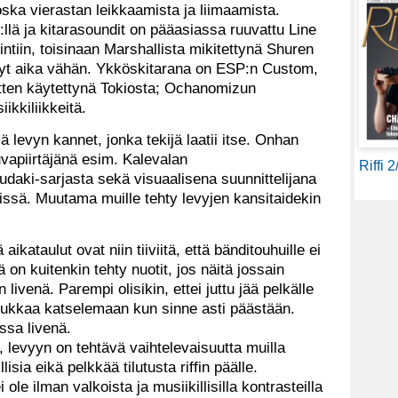
oska vierastan leikkaamista ja liimaamista.
llä ja kitarasoundit on pääasiassa ruuvattu Line
intiin, toisinaan Marshallista mikitettynä Shuren
nyt aika vähän. Ykköskitarana on ESP:n Custom,
tten käytettynä Tokiosta; Ochanomizun
kkiliikkeitä.
 levyn kannet, jonka tekijä laatii itse. Onhan
uvapiirtäjänä esim. Kalevalan
Riffi 
udaki-sarjasta sekä visuaalisena suunnittelijana
ssä. Muutama muille tehty levyjen kansitaidekin
ataulut ovat niin tiiviitä, että bänditouhuille ei
tä on kuitenkin tehty nuotit, jos näitä jossain
livenä. Parempi olisikin, ettei juttu jää pelkälle
orukkaa katselemaan kun sinne asti päästään.
ssa livenä.
 levyyn on tehtävä vaihtelevaisuutta muilla
llisia eikä pelkkää tilutusta riffin päälle.
 ole ilman valkoista ja musiikillisilla kontrasteilla