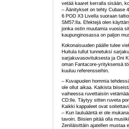
vetää kaaret kerralla sisään, k
– Äänitykset on tehty Cubase 4:
6 POD X3 Livella suoraan taltio
SM57:lla. Efektejä olen käyttä
jonka ostin muutamia vuosia si
kaupunginosassa on paljon musii
Kokonaisuuden päälle tulee vielä
Huitula tullut tunnetuksi sarjak
sarjakuvasovituksesta ja Oni K
oman Fantacore-yrityksensä töi
kuuluu referensseihin.
– Kuvapuolen hommia tehdessä aik
ole ollut aikaa. Kaikista biiseis
vaiheessa ruvettaisiin vetämään 
CD:lle. Täytyy sitten ruveta p
Kaikki kappaleet ovat soitettavi
– Kun lauluääntä ei ole mukana,
tavoin. Biisien pitää olla musiiki
Zeniläisittäin ajatellen mustaa ei