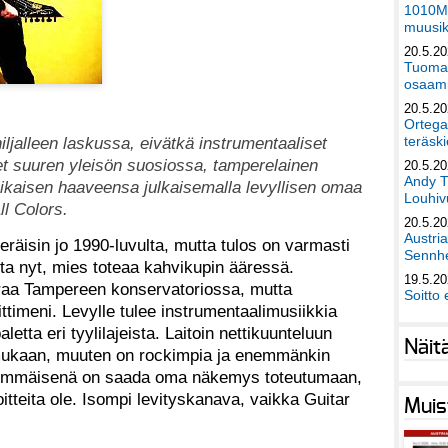
1010Mu
muusik
20.5.2
Tuomas
osaami
20.5.2
Ortega
iljalleen laskussa, eivätkä instrumentaaliset
teräski
eet suuren yleisön suosiossa, tamperelainen
20.5.2
Andy T
äaikaisen haaveensa julkaisemalla levyllisen omaa
Louhivu
ll Colors.
20.5.2
Austri
räisin jo 1990-luvulta, mutta tulos on varmasti
Sennhe
ta nyt, mies toteaa kahvikupin ääressä.
19.5.2
taraa Tampereen konservatoriossa, mutta
Soitto 
ittimeni. Levylle tulee instrumentaalimusiikkia
etta eri tyylilajeista. Laitoin nettikuunteluun
Näit
ee mukaan, muuten on rockimpia ja enemmänkin
ällimmäisenä on saada oma näkemys toteutumaan,
oitteita ole. Isompi levityskanava, vaikka Guitar
Muis