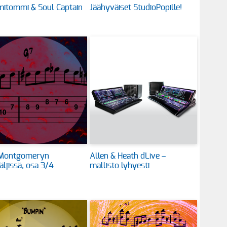
itommi & Soul Captain
Jäähyväiset StudioPopille!
Montgomeryn
Allen & Heath dLive –
jäljissä, osa 3/4
mallisto lyhyesti