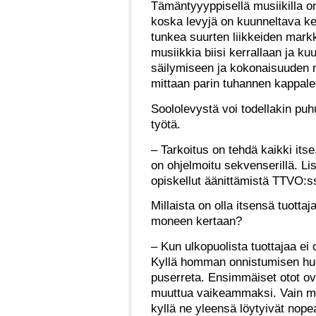
Tämäntyyyppisellä musiikilla on
koska levyjä on kuunneltava ke
tunkea suurten liikkeiden markk
musiikkia biisi kerrallaan ja k
säilymiseen ja kokonaisuuden me
mittaan parin tuhannen kappale
Soololevystä voi todellakin puhu
työtä.
– Tarkoitus on tehdä kaikki its
on ohjelmoitu sekvenserillä. Lis
opiskellut äänittämistä TTVO:s
Millaista on olla itsensä tuott
moneen kertaan?
– Kun ulkopuolista tuottajaa ei
Kyllä homman onnistumisen huo
puserreta. Ensimmäiset otot ovat
muuttua vaikeammaksi. Vain mu
kyllä ne yleensä löytyivät nop