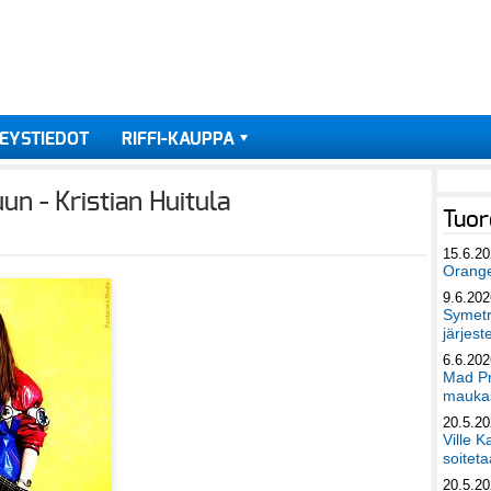
EYSTIEDOT
RIFFI-KAUPPA
n - Kristian Huitula
Tuor
15.6.2
Orang
9.6.202
Symetri
järjest
6.6.202
Mad Pr
maukas
20.5.2
Ville K
soiteta
20.5.2