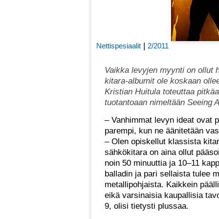
|
Nettispesiaalit
2/2011
Vaikka levyjen myynti on ollut h
kitara-albumit ole koskaan oll
Kristian Huitula toteuttaa pitk
tuotantoaan nimeltään Seeing A
– Vanhimmat levyn ideat ovat pe
parempi, kun ne äänitetään vas
– Olen opiskellut klassista ki
sähkökitara on aina ollut pääso
noin 50 minuuttia ja 10–11 kappal
balladin ja pari sellaista tul
metallipohjaista. Kaikkein pä
eikä varsinaisia kaupallisia tav
9, olisi tietysti plussaa.