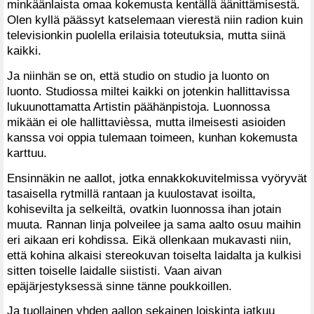
minkäänlaista omaa kokemusta kentällä äänittämisestä.
Olen kyllä päässyt katselemaan vierestä niin radion kuin
televisionkin puolella erilaisia toteutuksia, mutta siinä
kaikki.
Ja niinhän se on, että studio on studio ja luonto on
luonto. Studiossa miltei kaikki on jotenkin hallittavissa
lukuunottamatta Artistin päähänpistoja. Luonnossa
mikään ei ole hallittavièssa, mutta ilmeisesti asioiden
kanssa voi oppia tulemaan toimeen, kunhan kokemusta
karttuu.
Ensinnäkin ne aallot, jotka ennakkokuvitelmissa vyöryvät
tasaisella rytmillä rantaan ja kuulostavat isoilta,
kohisevilta ja selkeiltä, ovatkin luonnossa ihan jotain
muuta. Rannan linja polveilee ja sama aalto osuu maihin
eri aikaan eri kohdissa. Eikä ollenkaan mukavasti niin,
että kohina alkaisi stereokuvan toiselta laidalta ja kulkisi
sitten toiselle laidalle siististi. Vaan aivan
epäjärjestyksessä sinne tänne poukkoillen.
Ja tuollainen yhden aallon sekainen loiskinta jatkuu