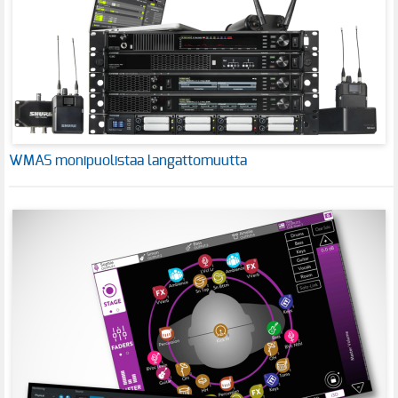
WMAS monipuolistaa langattomuutta