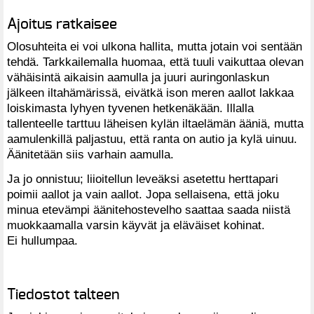
Ajoitus ratkaisee
Olosuhteita ei voi ulkona hallita, mutta jotain voi sentään
tehdä. Tarkkailemalla huomaa, että tuuli vaikuttaa olevan
vähäisintä aikaisin aamulla ja juuri auringonlaskun
jälkeen iltahämärissä, eivätkä ison meren aallot lakkaa
loiskimasta lyhyen tyvenen hetkenäkään. Illalla
tallenteelle tarttuu läheisen kylän iltaelämän ääniä, mutta
aamulenkillä paljastuu, että ranta on autio ja kylä uinuu.
Äänitetään siis varhain aamulla.
Ja jo onnistuu; liioitellun leveäksi asetettu herttapari
poimii aallot ja vain aallot. Jopa sellaisena, että joku
minua etevämpi äänitehostevelho saattaa saada niistä
muokkaamalla varsin käyvät ja eläväiset kohinat.
Ei hullumpaa.
Tiedostot talteen