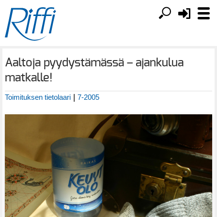
Aaltoja pyydystämässä – ajankulua
matkalle!
|
Toimituksen tietolaari
7-2005