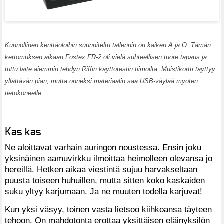
Kunnollinen kenttäoloihin suunniteltu tallennin on kaiken A ja O. Tämän
kertomuksen aikaan Fostex FR-2 oli vielä suhteellisen tuore tapaus ja
tuttu laite aiemmin tehdyn Riffin käyttötestin tiimoilta.
Muistikortti täyttyy
yllättävän pian, mutta onneksi materiaalin saa USB-väylää myöten
tietokoneelle.
Kas kas
Ne aloittavat varhain auringon noustessa. Ensin joku
yksinäinen aamuvirkku ilmoittaa heimolleen olevansa jo
hereillä. Hetken aikaa viestintä sujuu harvakseltaan
puusta toiseen huhuillen, mutta sitten koko kaskaiden
suku yltyy karjumaan. Ja ne muuten todella karjuvat!
Kun yksi väsyy, toinen vasta lietsoo kiihkoansa täyteen
tehoon. On mahdotonta erottaa yksittäisen eläinyksilön