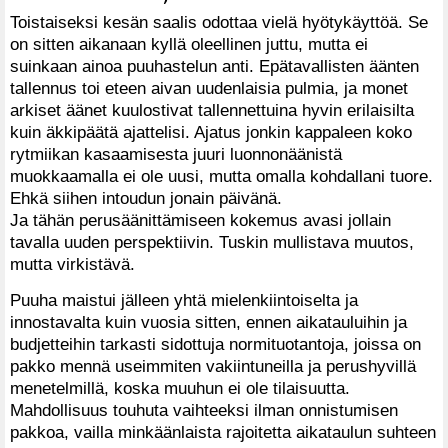
Toistaiseksi kesän saalis odottaa vielä hyötykäyttöä. Se
on sitten aikanaan kyllä oleellinen juttu, mutta ei
suinkaan ainoa puuhastelun anti. Epätavallisten äänten
tallennus toi eteen aivan uudenlaisia pulmia, ja monet
arkiset äänet kuulostivat tallennettuina hyvin erilaisilta
kuin äkkipäätä ajattelisi. Ajatus jonkin kappaleen koko
rytmiikan kasaamisesta juuri luonnonäänistä
muokkaamalla ei ole uusi, mutta omalla kohdallani tuore.
Ehkä siihen intoudun jonain päivänä.
Ja tähän perusäänittämiseen kokemus avasi jollain
tavalla uuden perspektiivin. Tuskin mullistava muutos,
mutta virkistävä.
Puuha maistui jälleen yhtä mielenkiintoiselta ja
innostavalta kuin vuosia sitten, ennen aikatauluihin ja
budjetteihin tarkasti sidottuja normituotantoja, joissa on
pakko mennä useimmiten vakiintuneilla ja perushyvillä
menetelmillä, koska muuhun ei ole tilaisuutta.
Mahdollisuus touhuta vaihteeksi ilman onnistumisen
pakkoa, vailla minkäänlaista rajoitetta aikataulun suhteen