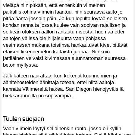
vieläpä niin pitkään, että ennenkuin viimeinen
paikalliskohina viimein laantuu, niin seuraava aalto jo
pitää ääntä jossain päin. Ja kun lopulta löytää sellaisen
kohdan rannalta jossa kuulee vain sopivan rajallisen ja
selkeän otoksen aallon rantautumisesta, huomaa ettei
aaltojen välissä ole hiljaisuutta vaan pohjassa
vesimassan mukana toisiinsa hankautuvat kivet pitävät
etäisen liikennemelun kaltaista jurinaa. Niinkuin
jättiläinen veivaisi kivimassaa suunnattoman suuressa
betonimyllyssä.
Jälkikäteen naurattaa, kun kokenut kuunnelmien ja
äänitehosteiden äänittäjä toteaa, ettei niitä aaltoja
kannata Välimereltä hakea, San Diegon hienojyväisllä
hiekkarannoilla on sopivampia...
Tuulen suojaan
Vaan viimein löytyi sellainenkin ranta, jossa oli kyllin
hienoa hiekkaa eikä pikkukivien jurinaa. Siellä kävi aivan