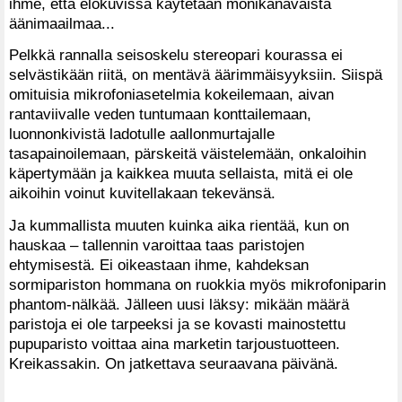
ihme, että elokuvissa käytetään monikanavaista
äänimaailmaa...
Pelkkä rannalla seisoskelu stereopari kourassa ei
selvästikään riitä, on mentävä äärimmäisyyksiin. Siispä
omituisia mikrofoniasetelmia kokeilemaan, aivan
rantaviivalle veden tuntumaan konttailemaan,
luonnonkivistä ladotulle aallonmurtajalle
tasapainoilemaan, pärskeitä väistelemään, onkaloihin
käpertymään ja kaikkea muuta sellaista, mitä ei ole
aikoihin voinut kuvitellakaan tekevänsä.
Ja kummallista muuten kuinka aika rientää, kun on
hauskaa – tallennin varoittaa taas paristojen
ehtymisestä. Ei oikeastaan ihme, kahdeksan
sormipariston hommana on ruokkia myös mikrofoniparin
phantom-nälkää. Jälleen uusi läksy: mikään määrä
paristoja ei ole tarpeeksi ja se kovasti mainostettu
pupuparisto voittaa aina marketin tarjoustuotteen.
Kreikassakin. On jatkettava seuraavana päivänä.