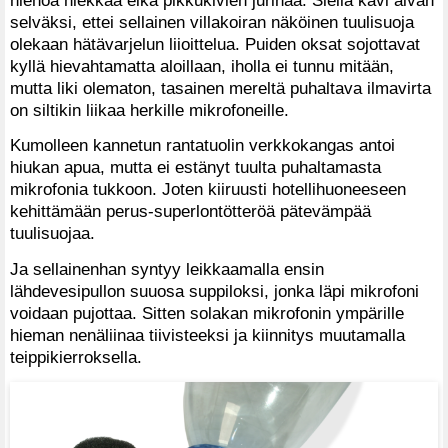
selväksi, ettei sellainen villakoiran näköinen tuulisuoja
olekaan hätävarjelun liioittelua. Puiden oksat sojottavat
kyllä hievahtamatta aloillaan, iholla ei tunnu mitään,
mutta liki olematon, tasainen mereltä puhaltava ilmavirta
on siltikin liikaa herkille mikrofoneille.
Kumolleen kannetun rantatuolin verkkokangas antoi
hiukan apua, mutta ei estänyt tuulta puhaltamasta
mikrofonia tukkoon. Joten kiiruusti hotellihuoneeseen
kehittämään perus-superlontötteröä pätevämpää
tuulisuojaa.
Ja sellainenhan syntyy leikkaamalla ensin
lähdevesipullon suuosa suppiloksi, jonka läpi mikrofoni
voidaan pujottaa. Sitten solakan mikrofonin ympärille
hieman nenäliinaa tiivisteeksi ja kiinnitys muutamalla
teippikierroksella.