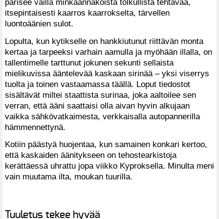
pärisee vailla minkäännäköistä tolkullista tehtävää,
itsepintaisesti kaarros kaarrokselta, tärvellen
luontoäänien sulot.
Lopulta, kun kytikselle on hankkiutunut riittävän monta
kertaa ja tarpeeksi varhain aamulla ja myöhään illalla, on
tallentimelle tarttunut jokunen sekunti sellaista
mielikuvissa ääntelevää kaskaan sirinää – yksi viserrys
tuolta ja toinen vastaamassa täällä. Loput tiedostot
sisältävät miltei staattista surinaa, joka aaltoilee sen
verran, että ääni saattaisi olla aivan hyvin alkujaan
vaikka sähkövatkaimesta, verkkaisalla autopannerilla
hämmennettynä.
Kotiin päästyä huojentaa, kun samainen konkari kertoo,
että kaskaiden äänitykseen on tehostearkistoja
kerättäessä uhrattu jopa viikko Kyproksella. Minulta meni
vain muutama ilta, moukan tuurilla.
Tuuletus tekee hyvää