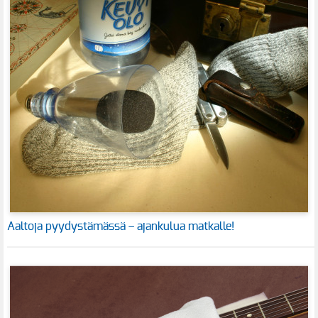
Aaltoja pyydystämässä – ajankulua matkalle!