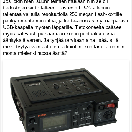
Jos jokin meni suunnitelmien mukaan niin se oli
tiedostojen siirto talteen. Fostexin FR-2-tallennin
tallentaa valitulla resoluutiolla 256 megan flash-kortille
parikymmentä minuuttia, ja kerta-annos siirtyi näppärästi
USB-kaapelia myöten läppärille. Tietokoneelta pääsee
myös kätevästi putsaamaan kortin puhtaaksi uusia
äänityksiä varten. Ja tyhjää tarvitaan aina lisää, sillä
miksi tyytyä vain aaltojen taltiointiin, kun tarjolla on niin
monta mielenkiintosta ääntä?