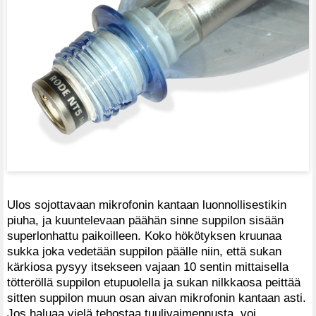
Ulos sojottavaan mikrofonin kantaan luonnollisestikin
piuha, ja kuuntelevaan päähän sinne suppilon sisään
superlonhattu paikoilleen. Koko hökötyksen kruunaa
sukka joka vedetään suppilon päälle niin, että sukan
kärkiosa pysyy itsekseen vajaan 10 sentin mittaisella
tötteröllä suppilon etupuolella ja sukan nilkkaosa peittää
sitten suppilon muun osan aivan mikrofonin kantaan asti.
Jos haluaa vielä tehostaa tuulivaimennusta, voi