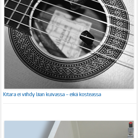
Kitara ei viihdy liian kuivassa – eikä kosteassa