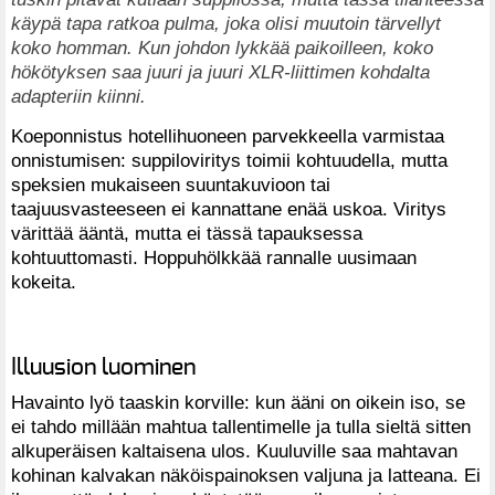
käypä tapa ratkoa pulma, joka olisi muutoin tärvellyt
koko homman. Kun johdon lykkää paikoilleen, koko
hökötyksen saa juuri ja juuri XLR-liittimen kohdalta
adapteriin kiinni.
Koeponnistus hotellihuoneen parvekkeella varmistaa
onnistumisen: suppiloviritys toimii kohtuudella, mutta
speksien mukaiseen suuntakuvioon tai
taajuusvasteeseen ei kannattane enää uskoa. Viritys
värittää ääntä, mutta ei tässä tapauksessa
kohtuuttomasti. Hoppuhölkkää rannalle uusimaan
kokeita.
Illuusion luominen
Havainto lyö taaskin korville: kun ääni on oikein iso, se
ei tahdo millään mahtua tallentimelle ja tulla sieltä sitten
alkuperäisen kaltaisena ulos. Kuuluville saa mahtavan
kohinan kalvakan näköispainoksen valjuna ja latteana. Ei