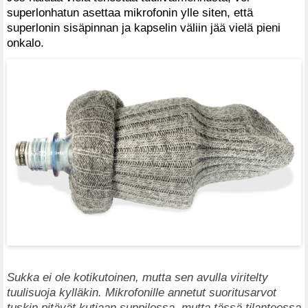
superlonhatun asettaa mikrofonin ylle siten, että
superlonin sisäpinnan ja kapselin väliin jää vielä pieni
onkalo.
Sukka ei ole kotikutoinen, mutta sen avulla viritelty
tuulisuoja kylläkin. Mikrofonille annetut suoritusarvot
tuskin pitävät kutiaan suppilossa, mutta tässä tilanteessa