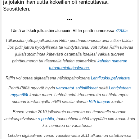
ja jotakin ihan uutta kokeillen oli rentouttavaa.
Suosittelen.
•••
Tämä artikkeli julkaistiin alunperin Riffin printti-numerossa
7/2005
.
Tällaisiakin juttuja julkaistaan Riffin printtinumeroissa aina silloin tällöin.
Jos pidit juttua hyödyllisenä tai viihdyttävänä, voit tukea Riffin tulevaa
julkaisutoimintaa kätevästi ostamalla itsellesi vaikka tuoreen
printtinumeron tai tilaamalla lehden esimerkiksi
kahden numeron
tutustumistarjouksena.
Riffin voi ostaa digitaalisena näköispainoksena
Lehtiluukkupalvelusta
.
Printti-Riffiä myyvät hyvin
varustetut soitinliikkeet
sekä
Lehtipisteen
myymälät
kautta maan. Lehteä sekä irtonumeroita voi tilata myös
suoraan kustantajalta näillä sivuilla olevan
Riffi-kaupan
kautta.
Ennen vuotta 2010 julkaistuja numeroita voi tiedustella suoraan
asiakaspalvelusta
s-postilla
, taannehtivia lehtiä myydään niin kauan kuin
ko. numeroa on varastossa.
Lehden digitaalinen versio vuosikerrasta 2011 alkaen on ostettavissa