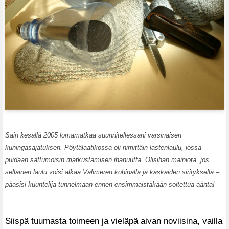
Sain kesällä 2005 lomamatkaa suunnitellessani varsinaisen
kuningasajatuksen. Pöytälaatikossa oli nimittäin lastenlaulu, jossa
puidaan sattumoisin matkustamisen ihanuutta. Olisihan mainiota, jos
sellainen laulu voisi alkaa Välimeren kohinalla ja kaskaiden sirityksellä –
pääsisi kuuntelija tunnelmaan ennen ensimmäistäkään soitettua ääntä!
Siispä tuumasta toimeen ja vieläpä aivan noviisina, vailla