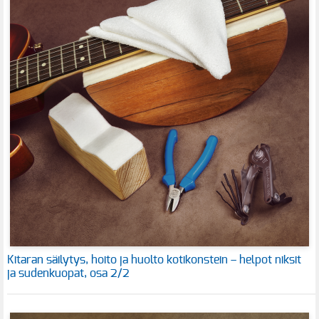
Kitaran säilytys, hoito ja huolto kotikonstein – helpot niksit
ja sudenkuopat, osa 2/2