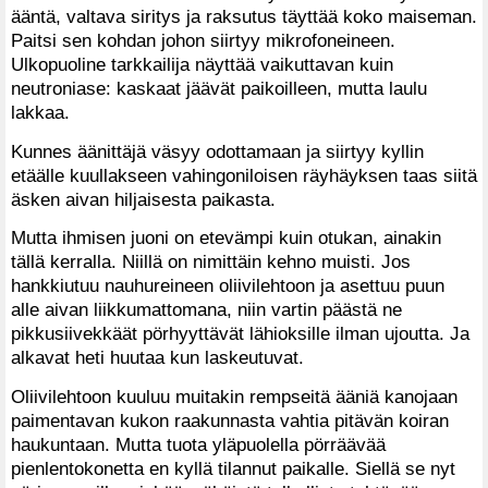
ääntä, valtava siritys ja raksutus täyttää koko maiseman.
Paitsi sen kohdan johon siirtyy mikrofoneineen.
Ulkopuoline tarkkailija näyttää vaikuttavan kuin
neutroniase: kaskaat jäävät paikoilleen, mutta laulu
lakkaa.
Kunnes äänittäjä väsyy odottamaan ja siirtyy kyllin
etäälle kuullakseen vahingoniloisen räyhäyksen taas siitä
äsken aivan hiljaisesta paikasta.
Mutta ihmisen juoni on etevämpi kuin otukan, ainakin
tällä kerralla. Niillä on nimittäin kehno muisti. Jos
hankkiutuu nauhureineen oliivilehtoon ja asettuu puun
alle aivan liikkumattomana, niin vartin päästä ne
pikkusiivekkäät pörhyyttävät lähioksille ilman ujoutta. Ja
alkavat heti huutaa kun laskeutuvat.
Oliivilehtoon kuuluu muitakin rempseitä ääniä kanojaan
paimentavan kukon raakunnasta vahtia pitävän koiran
haukuntaan. Mutta tuota yläpuolella pörräävää
pienlentokonetta en kyllä tilannut paikalle. Siellä se nyt