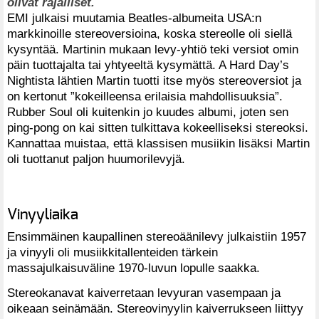
olivat rajalliset.
EMI julkaisi muutamia Beatles-albumeita USA:n
markkinoille stereoversioina, koska stereolle oli siellä
kysyntää. Martinin mukaan levy-yhtiö teki versiot omin
päin tuottajalta tai yhtyeeltä kysymättä. A Hard Day’s
Nightista lähtien Martin tuotti itse myös stereoversiot ja
on kertonut ”kokeilleensa erilaisia mahdollisuuksia”.
Rubber Soul oli kuitenkin jo kuudes albumi, joten sen
ping-pong on kai sitten tulkittava kokeelliseksi stereoksi.
Kannattaa muistaa, että klassisen musiikin lisäksi Martin
oli tuottanut paljon huumorilevyjä.
Vinyyliaika
Ensimmäinen kaupallinen stereoäänilevy julkaistiin 1957
ja vinyyli oli musiikkitallenteiden tärkein
massajulkaisuväline 1970-luvun lopulle saakka.
Stereokanavat kaiverretaan levyuran vasempaan ja
oikeaan seinämään. Stereovinyylin kaiverrukseen liittyy