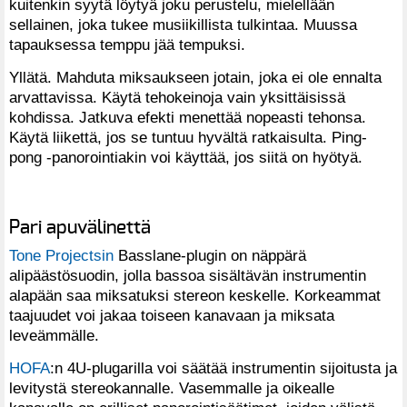
kuitenkin syytä löytyä joku perustelu, mielellään
sellainen, joka tukee musiikillista tulkintaa. Muussa
tapauksessa temppu jää tempuksi.
Yllätä. Mahduta miksaukseen jotain, joka ei ole ennalta
arvattavissa. Käytä tehokeinoja vain yksittäisissä
kohdissa. Jatkuva efekti menettää nopeasti tehonsa.
Käytä liikettä, jos se tuntuu hyvältä ratkaisulta. Ping-
pong -panorointiakin voi käyttää, jos siitä on hyötyä.
Pari apuvälinettä
Tone Projectsin
Basslane-plugin on näppärä
alipäästösuodin, jolla bassoa sisältävän instrumentin
alapään saa miksatuksi stereon keskelle. Korkeammat
taajuudet voi jakaa toiseen kanavaan ja miksata
leveämmälle.
HOFA
:n 4U-plugarilla voi säätää instrumentin sijoitusta ja
levitystä stereokannalle. Vasemmalle ja oikealle