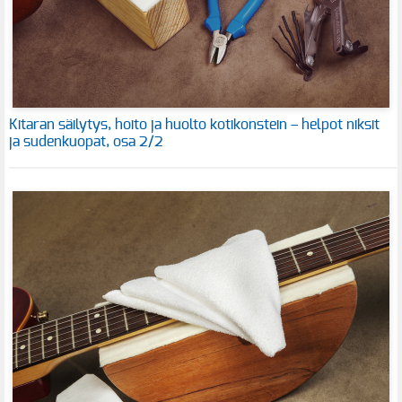
Kitaran säilytys, hoito ja huolto kotikonstein – helpot niksit
ja sudenkuopat, osa 2/2