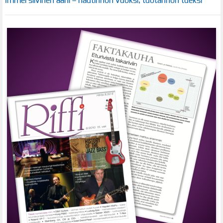
Immersiivinen ääni – nautinnon vuoksi, tuotannon tueksi