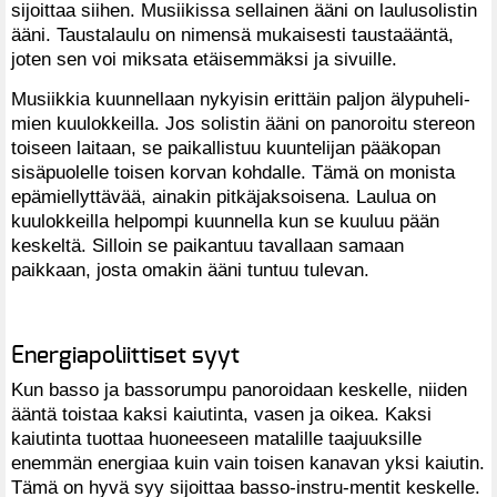
sijoittaa siihen. Musiikissa sellainen ääni on laulusolistin
ääni. Taustalaulu on nimensä mukaisesti taustaääntä,
joten sen voi miksata etäisemmäksi ja sivuille.
Musiikkia kuunnellaan nykyisin erittäin paljon älypuheli-
mien kuulokkeilla. Jos solistin ääni on panoroitu stereon
toiseen laitaan, se paikallistuu kuuntelijan pääkopan
sisäpuolelle toisen korvan kohdalle. Tämä on monista
epämiellyttävää, ainakin pitkäjaksoisena. Laulua on
kuulokkeilla helpompi kuunnella kun se kuuluu pään
keskeltä. Silloin se paikantuu tavallaan samaan
paikkaan, josta omakin ääni tuntuu tulevan.
Energiapoliittiset syyt
Kun basso ja bassorumpu panoroidaan keskelle, niiden
ääntä toistaa kaksi kaiutinta, vasen ja oikea. Kaksi
kaiutinta tuottaa huoneeseen matalille taajuuksille
enemmän energiaa kuin vain toisen kanavan yksi kaiutin.
Tämä on hyvä syy sijoittaa basso-instru-mentit keskelle.