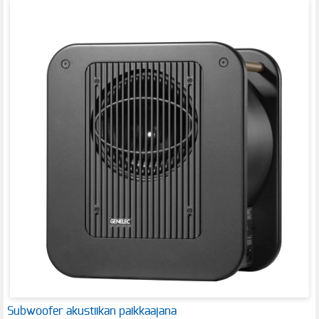
Subwoofer akustiikan paikkaajana