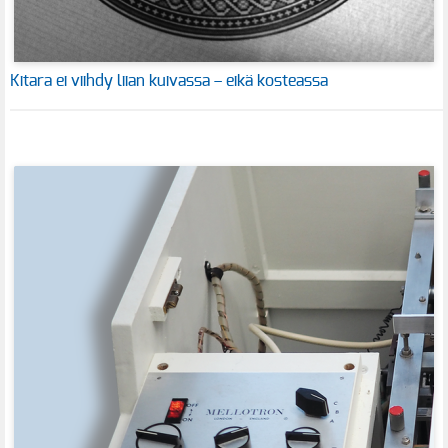
Kitara ei viihdy liian kuivassa – eikä kosteassa