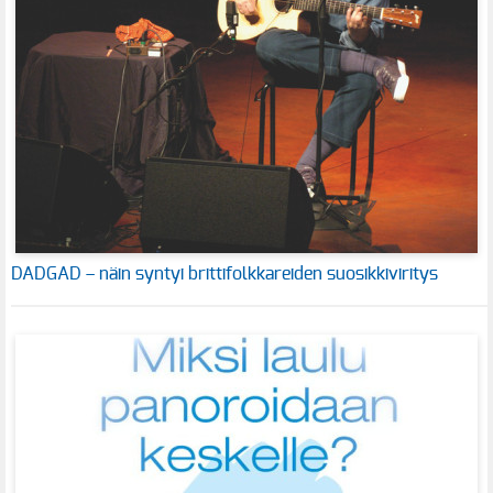
DADGAD – näin syntyi brittifolkkareiden suosikkiviritys