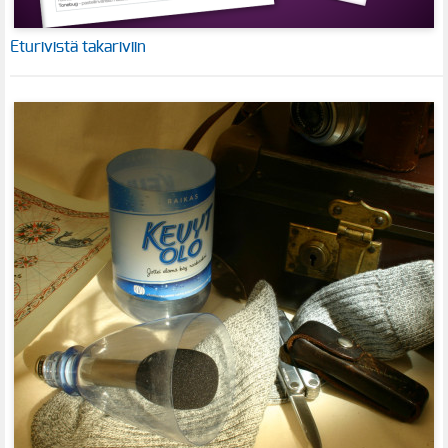
Eturivistä takariviin