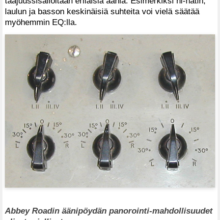
taajuussisällöltään erilaisia ääniä. Esimerkiksi hi-hatin,
laulun ja basson keskinäisiä suhteita voi vielä säätää
myöhemmin EQ:lla.
Abbey Roadin äänipöydän panorointi-mahdollisuudet