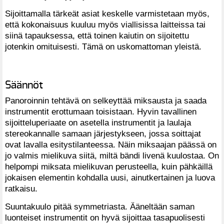
Sijoittamalla tärkeät asiat keskelle varmistetaan myös,
että kokonaisuus kuuluu myös viallisissa laitteissa tai
siinä tapauksessa, että toinen kaiutin on sijoitettu
jotenkin omituisesti. Tämä on uskomattoman yleistä.
Säännöt
Panoroinnin tehtävä on selkeyttää miksausta ja saada
instrumentit erottumaan toisistaan. Hyvin tavallinen
sijoitteluperiaate on asetella instrumentit ja laulaja
stereokannalle samaan järjestykseen, jossa soittajat
ovat lavalla esitystilanteessa. Näin miksaajan päässä on
jo valmis mielikuva siitä, miltä bändi livenä kuulostaa. On
helpompi miksata mielikuvan perusteella, kuin pähkäillä
jokaisen elementin kohdalla uusi, ainutkertainen ja luova
ratkaisu.
Suuntakuulo pitää symmetriasta. Ääneltään saman
luonteiset instrumentit on hyvä sijoittaa tasapuolisesti