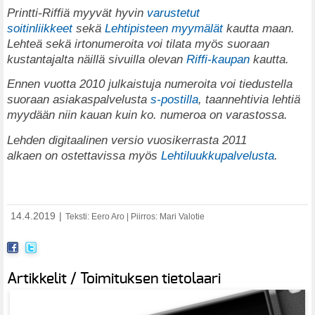
Printti-Riffiä myyvät hyvin
varustetut
soitinliikkeet
sekä
Lehtipisteen myymälät
kautta maan.
Lehteä sekä irtonumeroita voi tilata myös suoraan
kustantajalta näillä sivuilla olevan
Riffi-kaupan
kautta.
Ennen vuotta 2010 julkaistuja numeroita voi tiedustella
suoraan asiakaspalvelusta
s-postilla
, taannehtivia lehtiä
myydään niin kauan kuin ko. numeroa on varastossa.
Lehden digitaalinen versio vuosikerrasta 2011
alkaen on ostettavissa myös
Lehtiluukkupalvelusta
.
14.4.2019
|
Teksti: Eero Aro | Piirros: Mari Valotie
Artikkelit / Toimituksen tietolaari