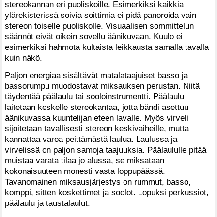
stereokannan eri puoliskoille. Esimerkiksi kaikkia
ylärekisterissä soivia soittimia ei pidä panoroida vain
stereon toiselle puoliskolle. Visuaalisen sommittelun
säännöt eivät oikein sovellu äänikuvaan. Kuulo ei
esimerkiksi hahmota kultaista leikkausta samalla tavalla
kuin näkö.
Paljon energiaa sisältävät matalataajuiset basso ja
bassorumpu muodostavat miksauksen perustan. Niitä
täydentää päälaulu tai sooloinstrumentti. Päälaulu
laitetaan keskelle stereokantaa, jotta bändi asettuu
äänikuvassa kuuntelijan eteen lavalle. Myös virveli
sijoitetaan tavallisesti stereon keskivaiheille, mutta
kannattaa varoa peittämästä laulua. Laulussa ja
virvelissä on paljon samoja taajuuksia. Päälaululle pitää
muistaa varata tilaa jo alussa, se miksataan
kokonaisuuteen monesti vasta loppupäässä.
Tavanomainen miksausjärjestys on rummut, basso,
komppi, sitten koskettimet ja soolot. Lopuksi perkussiot,
päälaulu ja taustalaulut.