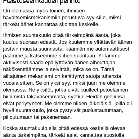
Pleistoseenikauden perintö
On olemassa myös toinen, ihmisen
havaitsemismekanismiin perustuva syy sille, miksi
tärkeät äänet kannattaa sijoittaa keskelle.
Ihmisen suuntakuulo pitää tärkeimpänä ääntä, joka
kuuluu suoraan edestä. Jos kuulemme yllättävän äänen
jostain muusta suunnasta, käännämme automaattisesti
päämme ja katseemme siihen suuntaan. Yritämme
aktiivisesti saada epäilyttävän äänen aiheuttajan
näkökenttäämme ja selvittää, mikä se on. Tämä
alitajuinen mekanismi on kehittynyt satoja tuhansia
vuosia sitten. Se on yksi syy, miksi juuri me olemme
olemassa. Ne yksilöt, jotka eivät kuulleet petoeläimen
hiipimistä takavasemmalta, syötiin. Heidän geeninsä
eivät periytyneet. Me olemme niiden jälkeläisiä, joilla oli
hyvä suuntakuulo, jotka pystyivät puolustautumaan,
piiloutumaan tai pakenemaan.
Koska suuntakuulo siis pitää edessä keskellä olevaa
ääntä tärkeimpänä, tärkeät asiat kannattaa suosiolla