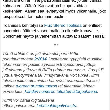
kanavalle on erilliset panorointisäätimet, joiden välistä
kulmaa voi säätää. Kanavat on helppo vaihtaa
keskenään. Äänen saa levitetyksi myös ylikannalle, joko
toispuolisesti tai molemmin puolin.
Ircamissa kehitetyssä
Flux Stereo Toolissa
on erilliset
panorointisäätimet vasemmalle ja oikealle kanavalle.
Goniometrinäyttö ja vaihemittari auttavat säätämisessä.
•••
T
ämä artikkeli on julkaistu alunperin Riffin
printtinumerossa
2/2014
. Vastaavan tyyppisiä musiikin
tekemisen eri puoliin syvällisesti uppoutuvia juttuja
julkaistaan jatkuvasti Riffin printtinumeroissa.
Jos pidit
juttua hyödyllisenä tai viihdyttävänä, voit tukea Riffin
tulevaa julkaisutoimintaa kätevästi ostamalla itsellesi
vaikka
tuoreen printtinumeron
tai tilaamalla lehden
esimerkiksi
kahden numeron tutustumistarjouksena.
Riffin voi ostaa digitaalisena
näköispainoksena
Lehtiluukkupalvelusta
.