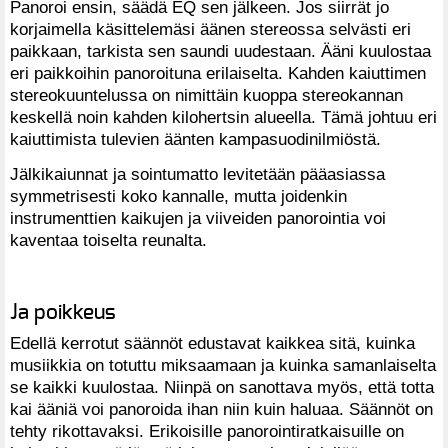
Panoroi ensin, säädä EQ sen jälkeen. Jos siirrät jo
korjaimella käsittelemäsi äänen stereossa selvästi eri
paikkaan, tarkista sen saundi uudestaan. Ääni kuulostaa
eri paikkoihin panoroituna erilaiselta. Kahden kaiuttimen
stereokuuntelussa on nimittäin kuoppa stereokannan
keskellä noin kahden kilohertsin alueella. Tämä johtuu eri
kaiuttimista tulevien äänten kampasuodinilmiöstä.
Jälkikaiunnat ja sointumatto levitetään pääasiassa
symmetrisesti koko kannalle, mutta joidenkin
instrumenttien kaikujen ja viiveiden panorointia voi
kaventaa toiselta reunalta.
Ja poikkeus
Edellä kerrotut säännöt edustavat kaikkea sitä, kuinka
musiikkia on totuttu miksaamaan ja kuinka samanlaiselta
se kaikki kuulostaa. Niinpä on sanottava myös, että totta
kai ääniä voi panoroida ihan niin kuin haluaa. Säännöt on
tehty rikottavaksi. Erikoisille panorointiratkaisuille on