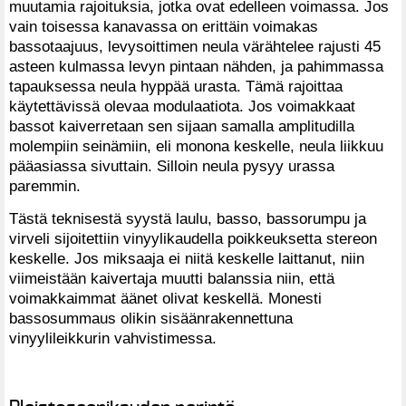
muutamia rajoituksia, jotka ovat edelleen voimassa. Jos
vain toisessa kanavassa on erittäin voimakas
bassotaajuus, levysoittimen neula värähtelee rajusti 45
asteen kulmassa levyn pintaan nähden, ja pahimmassa
tapauksessa neula hyppää urasta. Tämä rajoittaa
käytettävissä olevaa modulaatiota. Jos voimakkaat
bassot kaiverretaan sen sijaan samalla amplitudilla
molempiin seinämiin, eli monona keskelle, neula liikkuu
pääasiassa sivuttain. Silloin neula pysyy urassa
paremmin.
Tästä teknisestä syystä laulu, basso, bassorumpu ja
virveli sijoitettiin vinyylikaudella poikkeuksetta stereon
keskelle. Jos miksaaja ei niitä keskelle laittanut, niin
viimeistään kaivertaja muutti balanssia niin, että
voimakkaimmat äänet olivat keskellä. Monesti
bassosummaus olikin sisäänrakennettuna
vinyylileikkurin vahvistimessa.