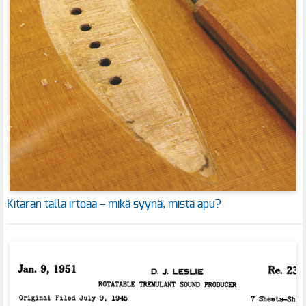
Kitaran talla irtoaa – mikä syynä, mistä apu?