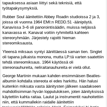
tapauksessa asiaan liittyi sekä teknisiä, että
työtapakysymyksiä.
Rubber Soul äänitettiin Abbey Roadin studioissa 2 ja 3,
joissa oli vuonna 1964 EMI:n REDD.51 -äänipöytä.
Kanavissa 3–6 oli panorointisäädin, muissa neljässä
kanavassa ei. Kanavat voitiin ryhmitellä kahteen
stereoryhmään. Järjestely rajoitti hieman
stereomiksausta.
Yleensä miksaus syntyi äänittäessä saman tien. Singlet
oli tapana julkaista monona, mutta LP:tä varten saatettiin
tehdä stereomiksaus. 1964 käytössä oli
stereonauhureita, neliraitanauhureita ei vielä ollut.
George Martinin mukaan kahden ensimmäisen Beatles-
albumin kohdalla stereota ei edes harkittu. Hän halusi
kuitenkin miksata vasta äänitysten jälkeen saadakseen
mahdollisimman hyvän lopputuloksen, joten äänityksissä
käytettiin kahta raitaa. Laulut ja instrumentit nauhoitettiin
niin, että kummallekin raidalle äänitettiin