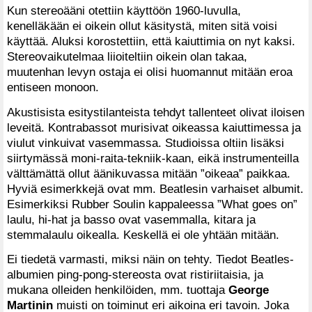
Kun stereoääni otettiin käyttöön 1960-luvulla,
kenelläkään ei oikein ollut käsitystä, miten sitä voisi
käyttää. Aluksi korostettiin, että kaiuttimia on nyt kaksi.
Stereovaikutelmaa liioiteltiin oikein olan takaa,
muutenhan levyn ostaja ei olisi huomannut mitään eroa
entiseen monoon.
Akustisista esitystilanteista tehdyt tallenteet olivat iloisen
leveitä. Kontrabassot murisivat oikeassa kaiuttimessa ja
viulut vinkuivat vasemmassa. Studioissa oltiin lisäksi
siirtymässä moni-raita-tekniik-kaan, eikä instrumenteilla
välttämättä ollut äänikuvassa mitään ”oikeaa” paikkaa.
Hyviä esimerkkejä ovat mm. Beatlesin varhaiset albumit.
Esimerkiksi Rubber Soulin kappaleessa ”What goes on”
laulu, hi-hat ja basso ovat vasemmalla, kitara ja
stemmalaulu oikealla. Keskellä ei ole yhtään mitään.
Ei tiedetä varmasti, miksi näin on tehty. Tiedot Beatles-
albumien ping-pong-stereosta ovat ristiriitaisia, ja
mukana olleiden henkilöiden, mm. tuottaja
George
Martinin
muisti on toiminut eri aikoina eri tavoin. Joka