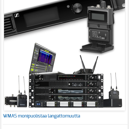
WMAS monipuolistaa langattomuutta