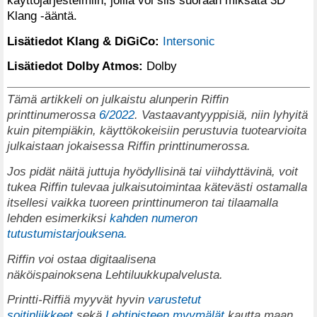
Klang -ääntä.
Lisätiedot Klang & DiGiCo:
Intersonic
Lisätiedot Dolby Atmos:
Dolby
Tämä artikkeli on julkaistu alunperin Riffin
printtinumerossa
6/2022
. Vastaavantyyppisiä, niin lyhyitä
kuin pitempiäkin, käyttökokeisiin perustuvia tuotearvioita
julkaistaan jokaisessa Riffin printtinumerossa.
Jos pidät näitä juttuja hyödyllisinä tai viihdyttävinä, voit
tukea Riffin tulevaa julkaisutoimintaa kätevästi ostamalla
itsellesi vaikka tuoreen printtinumeron tai tilaamalla
lehden esimerkiksi
kahden numeron
tutustumistarjouksena.
Riffin voi ostaa digitaalisena
näköispainoksena
Lehtiluukkupalvelusta
.
Printti-Riffiä myyvät hyvin
varustetut
soitinliikkeet
sekä
Lehtipisteen myymälät
kautta maan.