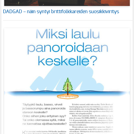
DADGAD – näin syntyi brittifolkkareiden suosikkiviritys