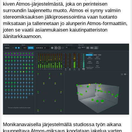
kiven Atmos-järjestelmästä, joka on perinteisen
surroundin laajennettu muoto. Atmos ei synny valmiin
stereomiksauksen jälkiprosessointina vaan tuotanto
miksataan ja tallennetaan jo alunperin Atmos-formaattiin,
joten se vaatii asianmukaisen kaiutinpatteriston
äänitarkkaamoon.
Monikanavaisella järjestelmällä studiossa työn aikana
kuunneltava Atmos-miksaus koodataan jakelua varten