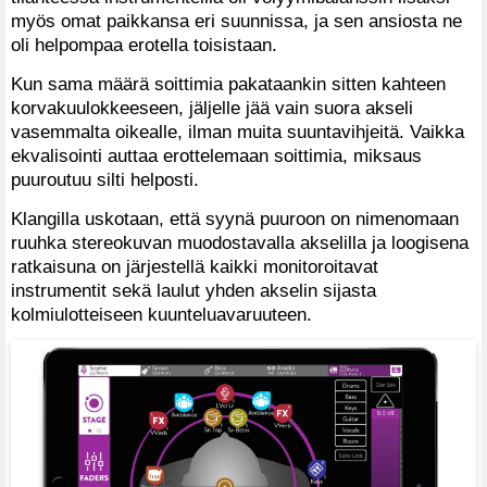
myös omat paikkansa eri suunnissa, ja sen ansiosta ne
oli helpompaa erotella toisistaan.
Kun sama määrä soittimia pakataankin sitten kahteen
korvakuulokkeeseen, jäljelle jää vain suora akseli
vasemmalta oikealle, ilman muita suuntavihjeitä. Vaikka
ekvalisointi auttaa erottelemaan soittimia, miksaus
puuroutuu silti helposti.
Klangilla uskotaan, että syynä puuroon on nimenomaan
ruuhka stereokuvan muodostavalla akselilla ja loogisena
ratkaisuna on järjestellä kaikki monitoroitavat
instrumentit sekä laulut yhden akselin sijasta
kolmiulotteiseen kuuntelu­avaruuteen.