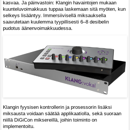
kasvaa. Ja päinvastoin: Klangin havaintojen mukaan
kuunteluvoimakkuus tuppaa laskemaan sitä myöten, kun
selkeys lisääntyy. Immersiivisellä miksauksella
saavutetaan kuulemma tyypillisesti 6–8 desibelin
pudotus äänenvoimakkuudessa.
Klangin fyysisen kontrollerin ja prosessorin lisäksi
miksausta voidaan säätää applikaatiolla, sekä suoraan
niillä DiGiCon miksereillä, joihin toiminto on
implementoitu.