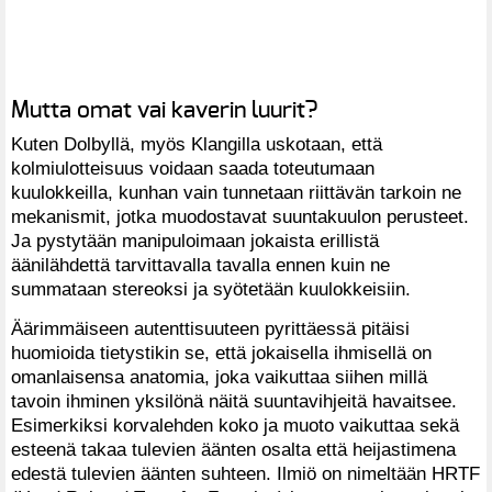
Mutta omat vai kaverin luurit?
Kuten Dolbyllä, myös Klangilla uskotaan, että
kolmiulotteisuus voidaan saada toteutumaan
kuulokkeilla, kunhan vain tunnetaan riittävän tarkoin ne
mekanismit, jotka muodostavat suuntakuulon perusteet.
Ja pystytään manipuloimaan jokaista erillistä
äänilähdettä tarvittavalla tavalla ennen kuin ne
summataan stereoksi ja syötetään kuulokkeisiin.
Äärimmäiseen autenttisuuteen pyrittäessä pitäisi
huomioida tietystikin se, että jokaisella ihmisellä on
omanlaisensa anatomia, joka vaikuttaa siihen millä
tavoin ihminen yksilönä näitä suuntavihjeitä havaitsee.
Esimerkiksi korvalehden koko ja muoto vaikuttaa sekä
esteenä takaa tulevien äänten osalta että heijastimena
edestä tulevien äänten suhteen. Ilmiö on nimeltään HRTF