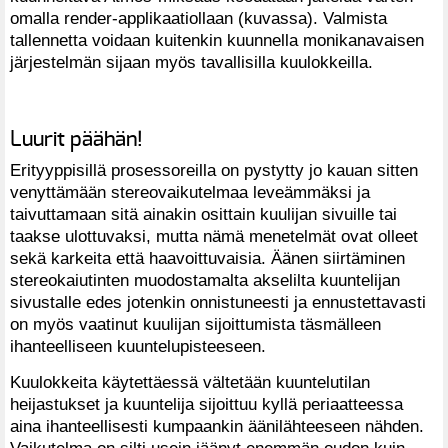
omalla render-applikaatiollaan (kuvassa). Valmista
tallennetta voidaan kuitenkin kuunnella monikanavaisen
järjestelmän sijaan myös tavallisilla kuulokkeilla.
Luurit päähän!
Erityyppisillä prosessoreilla on pystytty jo kauan sitten
venyttämään stereovaikutelmaa leveämmäksi ja
taivuttamaan sitä ainakin osittain kuulijan sivuille tai
taakse ulottuvaksi, mutta nämä menetelmät ovat olleet
sekä karkeita että haavoittuvaisia. Äänen siirtäminen
stereokaiutinten muodostamalta akselilta kuuntelijan
sivustalle edes jotenkin onnistuneesti ja ennustettavasti
on myös vaatinut kuulijan sijoittumista täsmälleen
ihanteelliseen kuuntelupisteeseen.
Kuulokkeita käytettäessä vältetään kuuntelutilan
heijastukset ja kuuntelija sijoittuu kyllä periaatteessa
aina ihanteellisesti kumpaankin äänilähteeseen nähden.
Vaikutelma on silti usein jäänyt enemmän oudon kuin