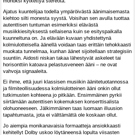
monoksi kytkettyä stereota.
Ajatus kuuntelijaa todella ympäröivästä äänimaisemasta
kiehtoo silti monesta syystä. Voisihan sen avulla tuottaa
autenttisen tuntuman esimerkiksi elävästä
musiikkiesityksestä sellaisena kuin se esityspaikalla
kuunneltuna on. Ja elävään kuvaan yhdistettynä
kolmiulotteisella äänellä voidaan taas erittäin tehokkaasti
muokata tunnelmaa, kunhan äänet sijoitellaan strategisiin
suuntiin. Aidosti niskan takaa lähestyvät askeleet tai
horisonttiin katoava pelastusveneen ääni – ne ovat
vahvoja signaaleita.
Ei ihme, että juuri klassisen musiikin äänitetuotannossa
ja filmiteollisuudessa kolmiulotteinen ääni onkin ollut
tutkimusten kohteena jo pitkään. Ensimmäinen pyrkii
siirtämään autenttisen kokemuksen konserttisalista
olohuoneeseen. Jälkimmäinen taas luomaan illuusion
tapahtumasta, jota ei välttämättä ole koskaan ollut.
Jo aiempia monikanavaisia formaatteja ansiokkaasti
kehitellyt Dolby uskoo löytäneensä lopulta viisasten