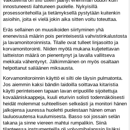
innostuneesti ilahtuneen puolelle. Nykyisillä
prosessoritehoilla ja tietämyksellä pystytään kuitenkin
asioihin, joita ei vielä jokin aika sitten voitu toteuttaa.
Eräs sellainen on muusikoiden siirtyminen yhä
enenevissä määrin pois perinteisestä vahvistinkalustosta
ja lavamonitoroinnista. Tilalle ovat tulleet linjasoitto ja
korvamonitorointi. Niiden myötä mukana kuljetettavan
laitteiston määrä on pienentynyt ja lavalla vallitseva
mekkala vähentynyt. Jälkimmäinen on myös osaltaan
helpottanut saliäänen miksausta.
Korvamonitoroinnin käyttö ei silti ole täysin pulmatonta.
Jos aiemmin kaksi bändin laidoilla soittavaa kitaristia
käytti perinteiseen tapaan lavan eripuolille sijoitettuja
kovaääniskaappeja, kuuli eturivin solisti todennäköisesti
heidät molemmat suhteellisen selkeästi ja monitori hänen
jalkojensa juuressa huolehti puolestaan hänen oman
lauluosuutensa kuulumisesta. Basso soi jossain selän
takana ja sinne viereen mahtui rumpalikin. Siinä
tilanteessa instrumenteilla oli volyymibalanssin lisäksi