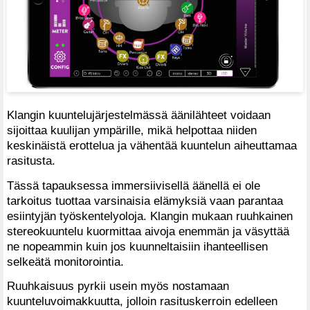
Klangin kuuntelujärjestelmässä äänilähteet voidaan
sijoittaa kuulijan ympärille, mikä helpottaa niiden
keskinäistä erottelua ja vähentää kuuntelun aiheuttamaa
rasitusta.
Tässä tapauksessa immersiivisellä äänellä ei ole
tarkoitus tuottaa varsinaisia elämyksiä vaan parantaa
esiintyjän työskentelyoloja. Klangin mukaan ruuhkainen
stereokuuntelu kuormittaa aivoja enemmän ja väsyttää
ne nopeammin kuin jos kuunneltaisiin ihanteellisen
selkeätä monitorointia.
Ruuhkaisuus pyrkii usein myös nostamaan
kuunteluvoimakkuutta, jolloin rasituskerroin edelleen