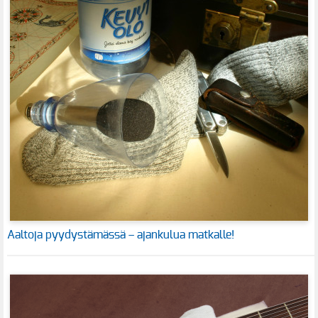
Aaltoja pyydystämässä – ajankulua matkalle!