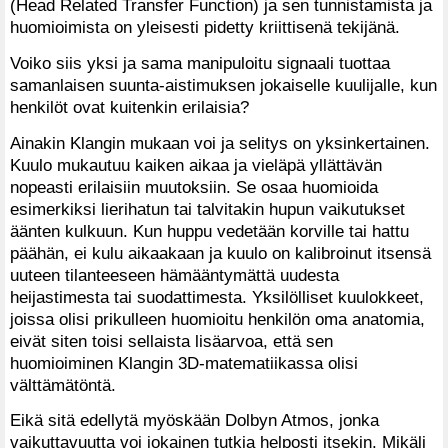
(Head Related Transfer Function) ja sen tunnistamista ja
huomioimista on yleisesti pidetty kriittisenä tekijänä.
Voiko siis yksi ja sama manipuloitu signaali tuottaa
samanlaisen suunta-aistimuksen jokaiselle kuulijalle, kun
henkilöt ovat kuitenkin erilaisia?
Ainakin Klangin mukaan voi ja selitys on yksinkertainen.
Kuulo mukautuu kaiken aikaa ja vieläpä yllättävän
nopeasti erilaisiin muutoksiin. Se osaa huomioida
esimerkiksi lierihatun tai talvitakin hupun vaikutukset
äänten kulkuun. Kun huppu vedetään korville tai hattu
päähän, ei kulu aikaakaan ja kuulo on kalibroinut itsensä
uuteen tilanteeseen hämääntymättä uudesta
heijastimesta tai suodattimesta. Yksilölliset kuulokkeet,
joissa olisi prikulleen huomioitu henkilön oma anatomia,
eivät siten toisi sellaista lisäarvoa, että sen
huomioiminen Klangin 3D-matematiikassa olisi
välttämätöntä.
Eikä sitä edellytä myöskään Dolbyn Atmos, jonka
vaikuttavuutta voi jokainen tutkia helposti itsekin. Mikäli