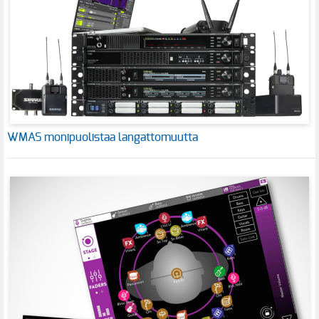
WMAS monipuolistaa langattomuutta