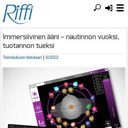
Immersiivinen ääni – nautinnon vuoksi,
tuotannon tueksi
|
Toimituksen tietolaari
6/2022