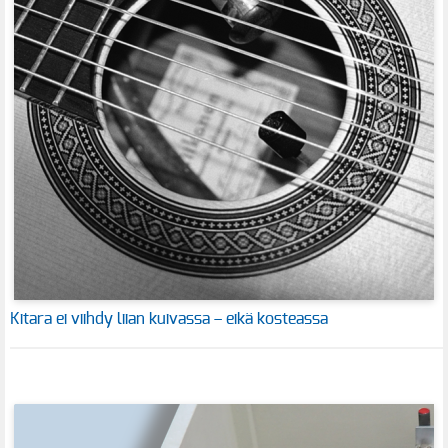
Kitara ei viihdy liian kuivassa – eikä kosteassa