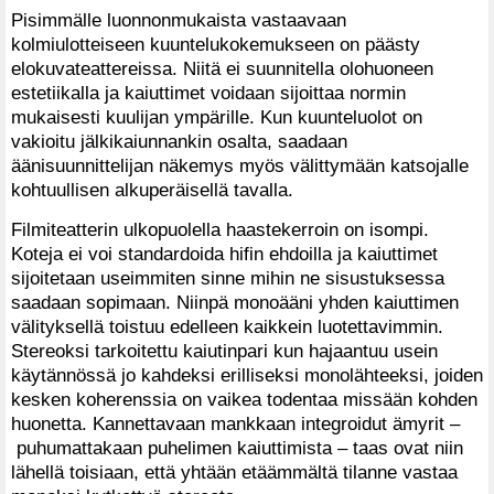
Pisimmälle luonnonmukaista vastaavaan
kolmiulotteiseen kuuntelukokemukseen on päästy
elokuvateattereissa. Niitä ei suunnitella olohuoneen
estetiikalla ja kaiuttimet voidaan sijoittaa normin
mukaisesti kuulijan ympärille. Kun kuunteluolot on
vakioitu jälkikaiunnankin osalta, saadaan
äänisuunnittelijan näkemys myös välittymään katsojalle
kohtuullisen alkuperäisellä tavalla.
Filmiteatterin ulkopuolella haastekerroin on isompi.
Koteja ei voi standardoida hifin ehdoilla ja kaiuttimet
sijoitetaan useimmiten sinne mihin ne sisustuksessa
saadaan sopimaan. Niinpä monoääni yhden kaiuttimen
välityksellä toistuu edelleen kaikkein luotettavimmin.
Stereoksi tarkoitettu kaiutinpari kun hajaantuu usein
käytännössä jo kahdeksi erilliseksi monolähteeksi, joiden
kesken koherenssia on vaikea todentaa missään kohden
huonetta. Kannettavaan mankkaan integroidut ämyrit –
puhumattakaan puhelimen kaiuttimista – taas ovat niin
lähellä toisiaan, että yhtään etäämmältä tilanne vastaa