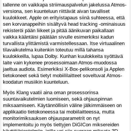
tallenne on vaikkapa striimauspalvelun jakelussa Atmos-
versiona, sen kuunteluun riittävät aivan tavalliset
kuulokkeet. Apple on erityistapaus siinä suhteessa, että
sen korvanappeihin sisältyvä head tracking -ominaisuus
rekisteröi pään liikeet ja pitää äänikuvan paikallaan
vaikka kääntäisi päätään sivulle esimerkiksi kadun
turvallista ylittämistä varmistellessaan. Itse virtuaalinen
tilavaikutelma kuitenkin toteutuu millä tahansa
kuulokkeilla, lupaa Dolby. Kunhan kuulokkeita syöttävä
laite vain kykenee prosessoimaan Atmos-muodossa
jaeltua audiota. Esimerkiksi X-Box-pelikonsoli ja Applen
tietokoneet sekä tietyt mobiililaitteet soveltuvat Atmos-
koodatun musiikin kuunteluun.
Myös Klang vaatii aina oman prosessorinsa
suuntavaikutelmien luomiseen, sekä ohjauspinnan
miksaamiseen. Käytännöllisin väline jälkimmäiseen on
applikaatio tietokoneessa tai mobiilaitteessa, mutta
monitorimiksauksen ohjausparametrit on nyt
implementoitu jo myös tiettyjen DiGICon miksereiden
käyttöjärjestelmiin, joilla voi siis suoraan miksata 3D