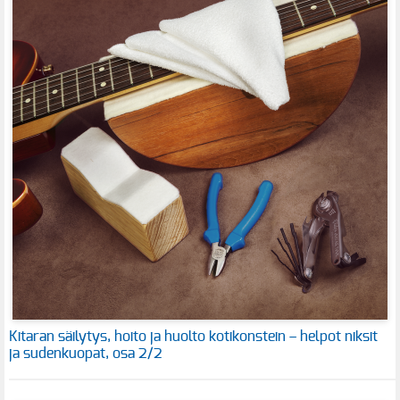
Kitaran säilytys, hoito ja huolto kotikonstein – helpot niksit
ja sudenkuopat, osa 2/2