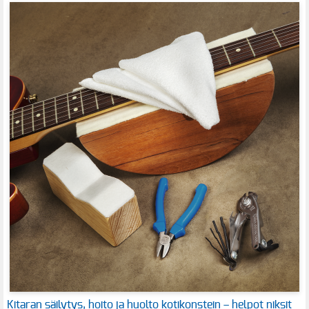
Kitaran säilytys, hoito ja huolto kotikonstein – helpot niksit