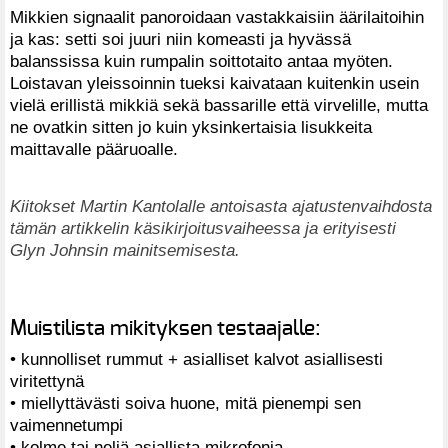
Mikkien signaalit panoroidaan vastakkaisiin äärilaitoihin
ja kas: setti soi juuri niin komeasti ja hyvässä
balanssissa kuin rumpalin soittotaito antaa myöten.
Loistavan yleissoinnin tueksi kaivataan kuitenkin usein
vielä erillistä mikkiä sekä bassarille että virvelille, mutta
ne ovatkin sitten jo kuin yksinkertaisia lisukkeita
maittavalle pääruoalle.
Kiitokset Martin Kantolalle antoisasta ajatustenvaihdosta
tämän artikkelin käsikirjoitusvaiheessa ja erityisesti
Glyn Johnsin mainitsemisesta.
Muistilista mikityksen testaajalle:
• kunnolliset rummut + asialliset kalvot asiallisesti
viritettynä
• miellyttävästi soiva huone, mitä pienempi sen
vaimennetumpi
• kolme tai neljä asiallista mikrofonia