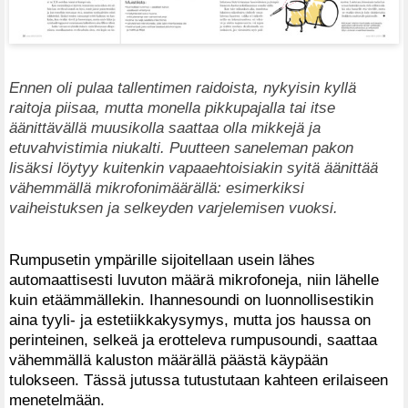
Ennen oli pulaa tallentimen raidoista, nykyisin kyllä
raitoja piisaa, mutta monella pikkupajalla tai itse
äänittävällä muusikolla saattaa olla mikkejä ja
etuvahvistimia niukalti. Puutteen saneleman pakon
lisäksi löytyy kuitenkin vapaaehtoisiakin syitä äänittää
vähemmällä mikrofonimäärällä: esimerkiksi
vaiheistuksen ja selkeyden varjelemisen vuoksi.
Rumpusetin ympärille sijoitellaan usein lähes
automaattisesti luvuton määrä mikrofoneja, niin lähelle
kuin etäämmällekin. Ihannesoundi on luonnollisestikin
aina tyyli- ja estetiikkakysymys, mutta jos haussa on
perinteinen, selkeä ja erotteleva rumpusoundi, saattaa
vähemmällä kaluston määrällä päästä käypään
tulokseen. Tässä jutussa tutustutaan kahteen erilaiseen
menetelmään.