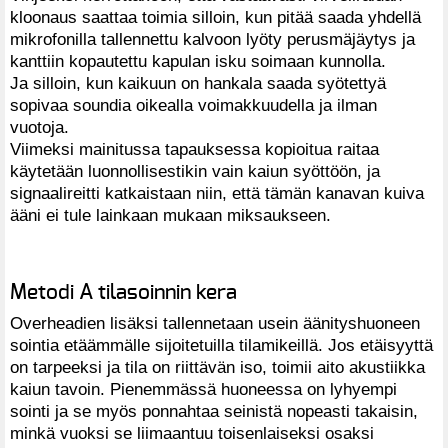
kloonaus saattaa toimia silloin, kun pitää saada yhdellä
mikrofonilla tallennettu kalvoon lyöty perusmäjäytys ja
kanttiin kopautettu kapulan isku soimaan kunnolla.
Ja silloin, kun kaikuun on hankala saada syötettyä
sopivaa soundia oikealla voimakkuudella ja ilman
vuotoja.
Viimeksi mainitussa tapauksessa kopioitua raitaa
käytetään luonnollisestikin vain kaiun syöttöön, ja
signaalireitti katkaistaan niin, että tämän kanavan kuiva
ääni ei tule lainkaan mukaan miksaukseen.
Metodi A tilasoinnin kera
Overheadien lisäksi tallennetaan usein äänityshuoneen
sointia etäämmälle sijoitetuilla tilamikeillä. Jos etäisyyttä
on tarpeeksi ja tila on riittävän iso, toimii aito akustiikka
kaiun tavoin. Pienemmässä huoneessa on lyhyempi
sointi ja se myös ponnahtaa seinistä nopeasti takaisin,
minkä vuoksi se liimaantuu toisenlaiseksi osaksi