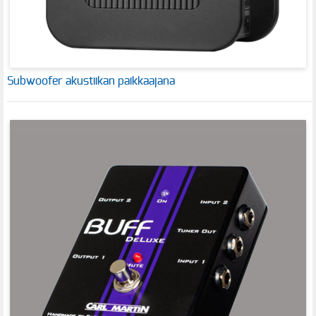
Subwoofer akustiikan paikkaajana