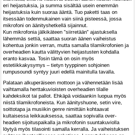
eri heijastuksia, ja summa sisältää usein enemmän
heijastuksia kuin suoraa ääntä. Tuo paketti taas on
itsessään todenmukainen vain siinä pisteessä, jossa
mikrofoni on äänityshetkellä sijainnut.
Kun mikrofonia jälkikäteen ”siirretään” ajastuksella
lähemmäs settiä, saattaa suoran äänen vaiheistus
kohentua jonkin verran, mutta samalla tilamikrofonien ja
overheadien kautta välittyvien heijastusten kohdalla
eranto kasvaa. Tosin tämä on osin myös
estetiikkakysymys – tietyn tyyppinen sohjoinen
rumpusoundi syntyy juuri edellä mainitulla tavalla.
Palataan alkuperäiseen mottoon ja vähennetään lisää
vaihtamalla herttakuvioisten overheadien tilalle
kahdeksikot tai pallot. Ehkäpä voidaankin luopua myös
niistä tilamikrofoneista. Kun äänityshuone, setin vire,
soittotapa ja musiikin genre nimittäin kohtaavat
kultaisessa leikkauksessa, saattaa sopivalla over-
headien sijoituspaikalla ja mikrofonin suuntakuviolla
löytyä myös tilasointi samalla kerralla. Ja vaiheistuksen