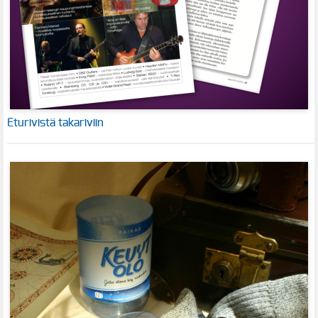
Eturivistä takariviin