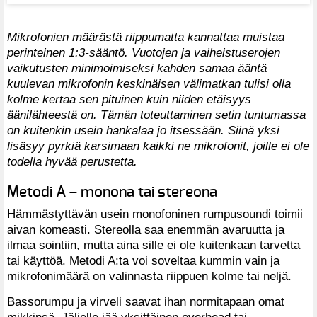
Mikrofonien määrästä riippumatta kannattaa muistaa
perinteinen 1:3-sääntö. Vuotojen ja vaiheistuserojen
vaikutusten minimoimiseksi kahden samaa ääntä
kuulevan mikrofonin keskinäisen välimatkan tulisi olla
kolme kertaa sen pituinen kuin niiden etäisyys
äänilähteestä on. Tämän toteuttaminen setin tuntumassa
on kuitenkin usein hankalaa jo itsessään. Siinä yksi
lisäsyy pyrkiä karsimaan kaikki ne mikrofonit, joille ei ole
todella hyvää perustetta.
Metodi A – monona tai stereona
Hämmästyttävän usein monofoninen rumpusoundi toimii
aivan komeasti. Stereolla saa enemmän avaruutta ja
ilmaa sointiin, mutta aina sille ei ole kuitenkaan tarvetta
tai käyttöä. Metodi A:ta voi soveltaa kummin vain ja
mikrofonimäärä on valinnasta riippuen kolme tai neljä.
Bassorumpu ja virveli saavat ihan normitapaan omat
mikkinsä. Jäljelle jää yksittäinen overhead tai