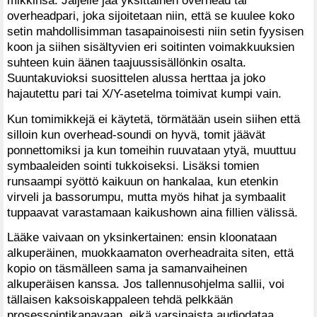
overheadpari, joka sijoitetaan niin, että se kuulee koko
setin mahdollisimman tasapainoisesti niin setin fyysisen
koon ja siihen sisältyvien eri soitinten voimakkuuksien
suhteen kuin äänen taajuussisällönkin osalta.
Suuntakuvioksi suosittelen alussa herttaa ja joko
hajautettu pari tai X/Y-asetelma toimivat kumpi vain.
Kun tomimikkejä ei käytetä, törmätään usein siihen että
silloin kun overhead-soundi on hyvä, tomit jäävät
ponnettomiksi ja kun tomeihin ruuvataan ytyä, muuttuu
symbaaleiden sointi tukkoiseksi. Lisäksi tomien
runsaampi syöttö kaikuun on hankalaa, kun etenkin
virveli ja bassorumpu, mutta myös hihat ja symbaalit
tuppaavat varastamaan kaikushown aina fillien välissä.
Lääke vaivaan on yksinkertainen: ensin kloonataan
alkuperäinen, muokkaamaton overheadraita siten, että
kopio on täsmälleen sama ja samanvaiheinen
alkuperäisen kanssa. Jos tallennusohjelma sallii, voi
tällaisen kaksoiskappaleen tehdä pelkkään
prosessointikanavaan, eikä varsinaista audiodataa