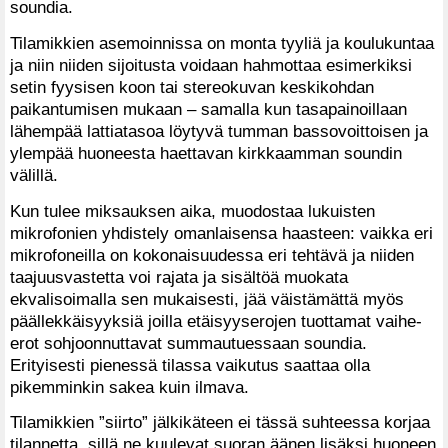
soundia.
Tilamikkien asemoinnissa on monta tyyliä ja koulukuntaa
ja niin niiden sijoitusta voidaan hahmottaa esimerkiksi
setin fyysisen koon tai stereokuvan keskikohdan
paikantumisen mukaan – samalla kun tasapainoillaan
lähempää lattiatasoa löytyvä tumman bassovoittoisen ja
ylempää huoneesta haettavan kirkkaamman soundin
välillä.
Kun tulee miksauksen aika, muodostaa lukuisten
mikrofonien yhdistely omanlaisensa haasteen: vaikka eri
mikrofoneilla on kokonaisuudessa eri tehtävä ja niiden
taajuusvastetta voi rajata ja sisältöä muokata
ekvalisoimalla sen mukaisesti, jää väistämättä myös
päällekkäisyyksiä joilla etäisyyserojen tuottamat vaihe-
erot sohjoonnuttavat summautuessaan soundia.
Erityisesti pienessä tilassa vaikutus saattaa olla
pikemminkin sakea kuin ilmava.
Tilamikkien ”siirto” jälkikäteen ei tässä suhteessa korjaa
tilannetta, sillä ne kuulevat suoran äänen lisäksi huoneen