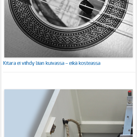
Kitara ei viihdy liian kuivassa – eikä kosteassa