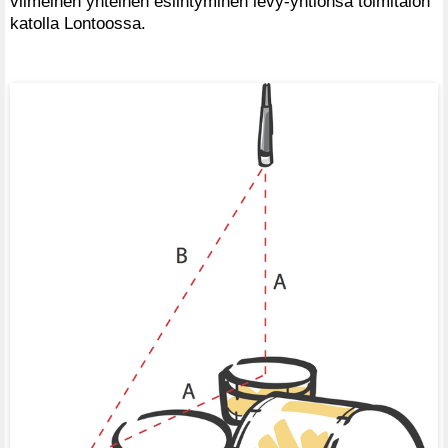
viimeinen yhteinen esiintyminen levy-yhtiönsä toimitalon
katolla Lontoossa.