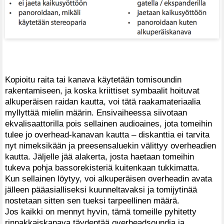
Kopioitu raita tai kanava käytetään tomisoundin
rakentamiseen, ja koska kriittiset symbaalit hoituvat
alkuperäisen raidan kautta, voi tätä raakamateriaalia
myllyttää mielin määrin. Ensivaiheessa siivotaan
ekvalisaattorilla pois sellainen audioaines, jota tomeihin
tulee jo overhead-kanavan kautta – diskanttia ei tarvita
nyt nimeksikään ja preesensaluekin välittyy overheadien
kautta. Jäljelle jää alakerta, josta haetaan tomeihin
tukeva pohja bassorekisteriä kuitenkaan tukkimatta.
Kun sellainen löytyy, voi alkuperäisen overheadin avata
jälleen pääasialliseksi kuunneltavaksi ja tomijytinää
nostetaan sitten sen tueksi tarpeellinen määrä.
Jos kaikki on mennyt hyvin, tämä tomeille pyhitetty
rinnakkaiskanava täydentää overheadsoundia ja