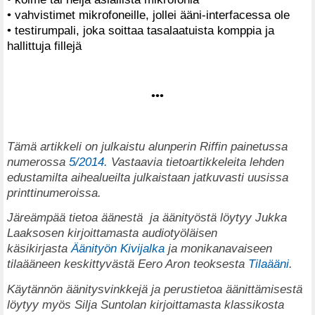
• vahvistimet mikrofoneille, jollei ääni-interfacessa ole
• testirumpali, joka soittaa tasalaatuista komppia ja
hallittuja fillejä
•••
Tämä artikkeli on julkaistu alunperin Riffin painetussa
numerossa
5/2014.
Vastaavia tietoartikkeleita lehden
edustamilta aihealueilta julkaistaan jatkuvasti uusissa
printtinumeroissa.
Järeämpää tietoa äänestä ja äänityöstä löytyy Jukka
Laaksosen kirjoittamasta audiotyöläisen
käsikirjasta
Äänityön Kivijalka
ja monikanavaiseen
tilaääneen keskittyvästä Eero Aron teoksesta
Tilaääni
.
Käytännön äänitysvinkkejä ja perustietoa äänittämisestä
löytyy myös Silja Suntolan kirjoittamasta klassikosta