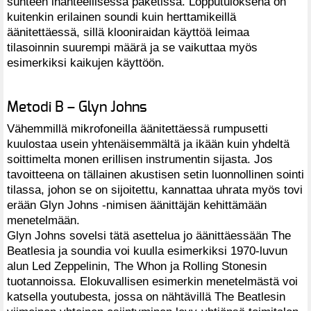
suhteen ihanteellisessa paketissa. Lopputuloksena on
kuitenkin erilainen soundi kuin herttamikeillä
äänitettäessä, sillä klooniraidan käyttöä leimaa
tilasoinnin suurempi määrä ja se vaikuttaa myös
esimerkiksi kaikujen käyttöön.
Metodi B – Glyn Johns
Vähemmillä mikrofoneilla äänitettäessä rumpusetti
kuulostaa usein yhtenäisemmältä ja ikään kuin yhdeltä
soittimelta monen erillisen instrumentin sijasta. Jos
tavoitteena on tällainen akustisen setin luonnollinen sointi
tilassa, johon se on sijoitettu, kannattaa uhrata myös tovi
erään Glyn Johns -nimisen äänittäjän kehittämään
menetelmään.
Glyn Johns sovelsi tätä asettelua jo äänittäessään The
Beatlesia ja soundia voi kuulla esimerkiksi 1970-luvun
alun Led Zeppelinin, The Whon ja Rolling Stonesin
tuotannoissa. Elokuvallisen esimerkin menetelmästä voi
katsella youtubesta, jossa on nähtävillä The Beatlesin