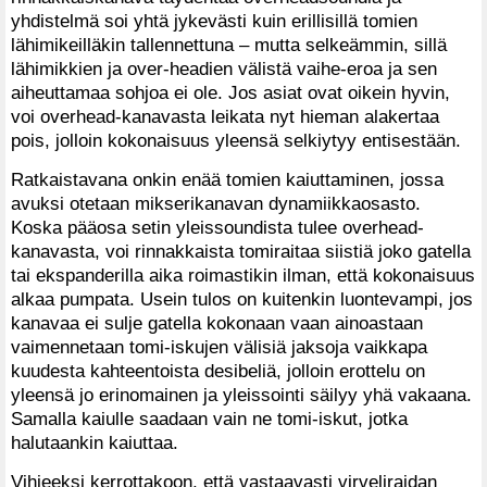
yhdistelmä soi yhtä jykevästi kuin erillisillä tomien
lähimikeilläkin tallennettuna – mutta selkeämmin, sillä
lähimikkien ja over-headien välistä vaihe-eroa ja sen
aiheuttamaa sohjoa ei ole. Jos asiat ovat oikein hyvin,
voi overhead-kanavasta leikata nyt hieman alakertaa
pois, jolloin kokonaisuus yleensä selkiytyy entisestään.
Ratkaistavana onkin enää tomien kaiuttaminen, jossa
avuksi otetaan mikserikanavan dynamiikkaosasto.
Koska pääosa setin yleissoundista tulee overhead-
kanavasta, voi rinnakkaista tomiraitaa siistiä joko gatella
tai ekspanderilla aika roimastikin ilman, että kokonaisuus
alkaa pumpata. Usein tulos on kuitenkin luontevampi, jos
kanavaa ei sulje gatella kokonaan vaan ainoastaan
vaimennetaan tomi-iskujen välisiä jaksoja vaikkapa
kuudesta kahteentoista desibeliä, jolloin erottelu on
yleensä jo erinomainen ja yleissointi säilyy yhä vakaana.
Samalla kaiulle saadaan vain ne tomi-iskut, jotka
halutaankin kaiuttaa.
Vihjeeksi kerrottakoon, että vastaavasti virveliraidan