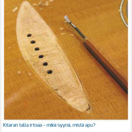
Kitaran talla irtoaa – mikä syynä, mistä apu?