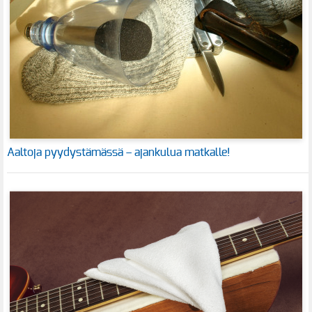
Aaltoja pyydystämässä – ajankulua matkalle!