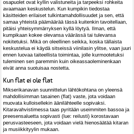
osapuolet ovat kyllin valistuneita ja tarpeeksi rohkeita
avaamaan keskustelun. Kun kumpikin tiedostaa
käsitteiden erilaiset tulkintamahdollisuudet ja sen, että
samaa yhteistä päämäärää tässä kuitenkin tavoitellaan,
pitäisi yhteisymmärryksen kyllä löytyä. Ilman, että
kumpikaan kokee olevansa väärässä tai tulevansa
nokitetuksi. Mikä on oleellinen seikka, koska tällaista
keskustelua ei käydä sitseissä viinilasin ylitse, vaan juuri
ennen luovaa taiteellista toimintaa, jolle kurmootetuksi
tuleminen sen paremmin kuin oikeassaoleminenkaan
eivät anna suotuisaa nostetta.
Kun flat ei ole flat
Mikserikanavan suunnittelun lähtökohtana on yleensä
mahdollisimman tasainen (flat) vaste, jota voidaan
muovata kulloisellekin äänilähteelle sopivaksi.
Kitaravahvistimessa taas pyritään useimmiten bassoa ja
preesensaluetta sopivasti (lue: reilusti) korostavaan
perusvasteeseen, jota voidaan vielä hienosäätää kitaran
ja musiikkityylin mukaan.