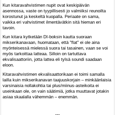
Kun kitaravahvistimen nupit ovat keskipäivän
asennossa, vaste on tyypillisesti jo valmiiksi reunoilta
korostunut ja keskeltä kuopalla. Periaate on sama,
vaikka eri vahvistimet ilmentävätkin sitä hieman eri
tavoin.
Kun kitara kytketään DI-boksin kautta suoraan
mikserikanavaan, huomataan, että ”flat” ei ole aina
myönteisessä mielessä suora tai tasainen, vaan se voi
myös tarkoittaa latteaa. Silloin on tartuttava
ekvalisaattoriin, jotta lattea eli tylsä soundi saadaan
eloon.
Kitaravahvistimen ekvalisaattorikaan ei toimi samalla
lailla kuin mikserikanavan taajuuskorjain – minkäänlaisia
varsinaisia nollakohtia tai plus/miinus-asteikoita ei
useinkaan ole, on vain säätimiä, jotka muuttavat jotakin
asiaa skaalalla vähemmän – enemmän.