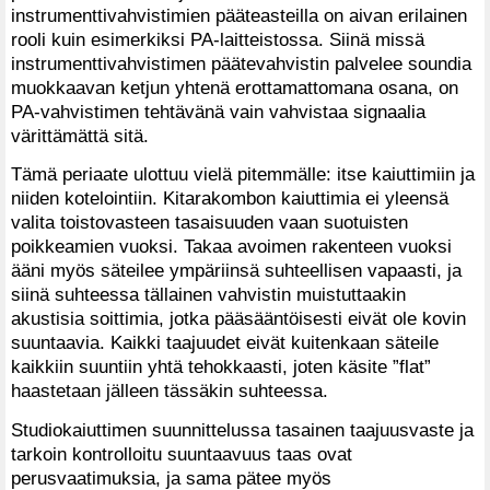
instrumenttivahvistimien pääteasteilla on aivan erilainen
rooli kuin esimerkiksi PA-laitteistossa. Siinä missä
instrumenttivahvistimen päätevahvistin palvelee soundia
muokkaavan ketjun yhtenä erottamattomana osana, on
PA-vahvistimen tehtävänä vain vahvistaa signaalia
värittämättä sitä.
Tämä periaate ulottuu vielä pitemmälle: itse kaiuttimiin ja
niiden kotelointiin. Kitarakombon kaiuttimia ei yleensä
valita toistovasteen tasaisuuden vaan suotuisten
poikkeamien vuoksi. Takaa avoimen rakenteen vuoksi
ääni myös säteilee ympäriinsä suhteellisen vapaasti, ja
siinä suhteessa tällainen vahvistin muistuttaakin
akustisia soittimia, jotka pääsääntöisesti eivät ole kovin
suuntaavia. Kaikki taajuudet eivät kuitenkaan säteile
kaikkiin suuntiin yhtä tehokkaasti, joten käsite ”flat”
haastetaan jälleen tässäkin suhteessa.
Studiokaiuttimen suunnittelussa tasainen taajuusvaste ja
tarkoin kontrolloitu suuntaavuus taas ovat
perusvaatimuksia, ja sama pätee myös