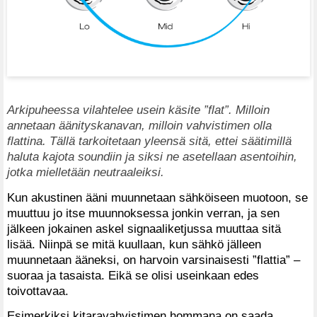
Arkipuheessa vilahtelee usein käsite ”flat”. Milloin
annetaan äänityskanavan, milloin vahvistimen olla
flattina. Tällä tarkoitetaan yleensä sitä, ettei säätimillä
haluta kajota soundiin ja siksi ne asetellaan asentoihin,
jotka mielletään neutraaleiksi.
Kun akustinen ääni muunnetaan sähköiseen muotoon, se
muuttuu jo itse muunnoksessa jonkin verran, ja sen
jälkeen jokainen askel signaaliketjussa muuttaa sitä
lisää. Niinpä se mitä kuullaan, kun sähkö jälleen
muunnetaan ääneksi, on harvoin varsinaisesti ”flattia” –
suoraa ja tasaista. Eikä se olisi useinkaan edes
toivottavaa.
Esimerkiksi kitaravahvistimen hommana on saada