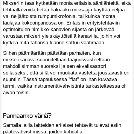
Mikseriin taas kytketään monia erilaisia äänilähteitä, eikä
tehtaalla voida tietää haluaako miksaaja käyttää neljää
vai neljäätoista rumpumikrofonia, tai kuinka monta
laulajaa kokoonpanossa on. Erilaisiin erityistehtäviin
optimoitujen nimikko-kanavien sijasta on järkevää
varustaa mikseri yleiskäyttöisillä kanavilla, joihin voi
kytkeä mitä tahansa tilanne sattuu vaatimaan.
Siihen päämäärään päästään parhaiten, kun
mikserikanava suunnitellaan taajuusvasteeltaan
mahdollisimman suoraksi ja sen ekvalisaattori
sellaiseksi, että sillä voi muokata vastetta joustavasti eri
suuntiin. Tässä tapauksessa ”flat” on ihan kuvaava
termi, vaikka instrumenttivahvistinta tarkasteltaessa oli
aivan toisin.
Pannaanko väriä?
Samalla lailla laitteiden erilaiset tehtävät tulevat esiin
päätevahvistimissa, joiden kohdalla