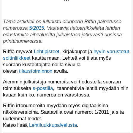
•••
Tämä artikkeli on julkaistu alunperin Riffin painetussa
numerossa
5/2015.
Vastaavia tietoartikkeleita lehden
edustamilta aihealueilta julkaistaan jatkuvasti uusissa
printtinumeroissa.
Riffiä myyvät
Lehtipisteet
, kirjakaupat ja
hyvin varustetut
soitinliikkeet
kautta maan. Lehteä voi tilata myös
suoraan kustantajalta näillä sivuilla
olevan
tilaustoiminnon
avulla.
Aiemmin julkaistuja numeroita voi tiedustella suoraan
toimitukselta
s-postilla
, taannehtivia lehtiä myydään niin
kauan kuin ko. numeroa on varastossa.
Riffin irtonumeroita myydään myös digitaalisina
näköisversioina. Saatavilla ovat numerot 1/2011 ja sitä
uudemmat lehdet.
Katso lisää
Lehtiluukkupalvelusta
.