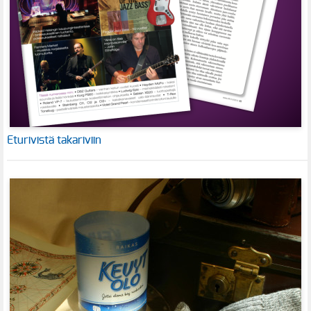
Eturivistä takariviin