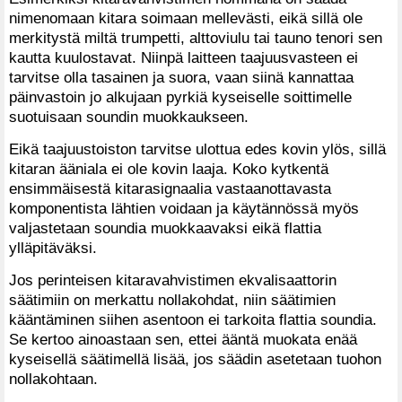
nimenomaan kitara soimaan mellevästi, eikä sillä ole
merkitystä miltä trumpetti, alttoviulu tai tauno tenori sen
kautta kuulostavat. Niinpä laitteen taajuusvasteen ei
tarvitse olla tasainen ja suora, vaan siinä kannattaa
päinvastoin jo alkujaan pyrkiä kyseiselle soittimelle
suotuisaan soundin muokkaukseen.
Eikä taajuustoiston tarvitse ulottua edes kovin ylös, sillä
kitaran ääniala ei ole kovin laaja. Koko kytkentä
ensimmäisestä kitarasignaalia vastaanottavasta
komponentista lähtien voidaan ja käytännössä myös
valjastetaan soundia muokkaavaksi eikä flattia
ylläpitäväksi.
Jos perinteisen kitaravahvistimen ekvalisaattorin
säätimiin on merkattu nollakohdat, niin säätimien
kääntäminen siihen asentoon ei tarkoita flattia soundia.
Se kertoo ainoastaan sen, ettei ääntä muokata enää
kyseisellä säätimellä lisää, jos säädin asetetaan tuohon
nollakohtaan.