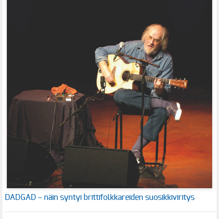
DADGAD – näin syntyi brittifolkkareiden suosikkiviritys