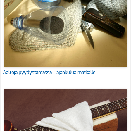
Aaltoja pyydystämässä – ajankulua matkalle!