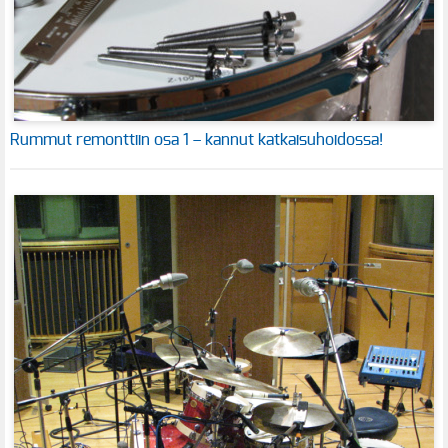
Rummut remonttiin osa 1 – kannut katkaisuhoidossa!