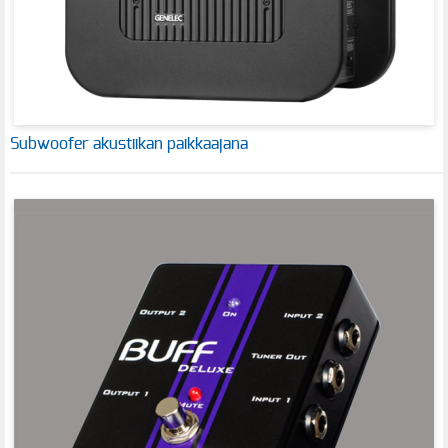
Subwoofer akustiikan paikkaajana