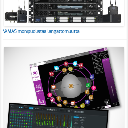
WMAS monipuolistaa langattomuutta