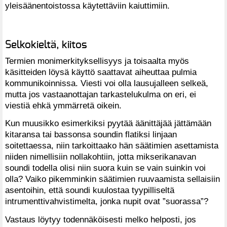
yleisäänentoistossa käytettäviin kaiuttimiin.
Selkokieltä, kiitos
Termien monimerkityksellisyys ja toisaalta myös
käsitteiden löysä käyttö saattavat aiheuttaa pulmia
kommunikoinnissa. Viesti voi olla lausujalleen selkeä,
mutta jos vastaanottajan tarkastelukulma on eri, ei
viestiä ehkä ymmärretä oikein.
Kun muusikko esimerkiksi pyytää äänittäjää jättämään
kitaransa tai bassonsa soundin flatiksi linjaan
soitettaessa, niin tarkoittaako hän säätimien asettamista
niiden nimellisiin nollakohtiin, jotta mikserikanavan
soundi todella olisi niin suora kuin se vain suinkin voi
olla? Vaiko pikemminkin säätimien ruuvaamista sellaisiin
asentoihin, että soundi kuulostaa tyypilliseltä
intrumenttivahvistimelta, jonka nupit ovat ”suorassa”?
Vastaus löytyy todennäköisesti melko helposti, jos