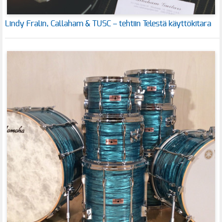
Lindy Fralin, Callaham & TUSC – tehtiin Telestä käyttökitara