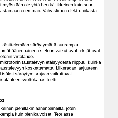
 ei myöskään ole yhtä herkkäliikkeinen kuin suuri,
hvistamaan enemmän. Vahvistimen elektroniikasta
ät käsittelemään säröytymättä suurempia
mmät äänenpaineen sietoon vaikuttavat tekijät ovat
ofonin virtalähde.
mikrofonin taustalevyn etäisyydestä riippuu, kuinka
taustalevyyn koskettamatta. Liikeradan laajuuteen
Lisäksi säröytymisrajaan vaikuttavat
irtalähteen syöttökapasiteetti.
to
keinen pienilläkin äänenpaineilla, joten
rkempiä kuin pienikalvoiset. Teoriassa