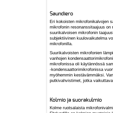
Saundiero
Eri kokoisten mikrofonikalvojen sa
mikrofonin resonanssitaajuus on 
suurikalvoisen mikrofonin taajuusv
subjektiivinen kuulovaikutelma voi
mikrofonilla.
Suurikalvoisten mikrofonien läm
vanhojen kondensaattorimikrofon
mikrofonissa oli käytännössä s
-kondensaattorimikrofonissa vuonn
myöhemmin kestävämmäksi. Vanh
putkivahvistimet, jotka vaikuttava
Kolmio ja suorakulmio
Kolme ruotsalaista mikrofonivalmi