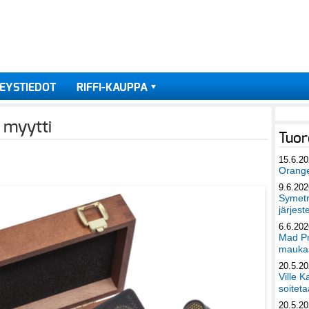
EYSTIEDOT
RIFFI-KAUPPA
 myytti
Tuor
15.6.2
Orang
9.6.202
Symetri
järjest
6.6.202
Mad Pr
maukas
20.5.2
Ville K
soiteta
20.5.2