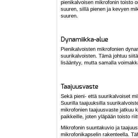
pienikalvoisen mikrofonin toisto
suuren, sillä pienen ja kevyen mik
suuren.
Dynamiikka-alue
Pienikalvoisten mikrofonien dynam
suurikalvoisten. Tämä johtuu siitä
lisääntyy, mutta samalla voimak
Taajuusvaste
Sekä pieni- että suurikalvoiset mi
Suurilla taajuuksilla suurikalvoi
mikrofonien taajuusvaste jatkuu 
paikkeille, joten yläpään toisto rii
Mikrofonin suuntakuvio ja taajuus
mikrofonikapselin rakenteella. T