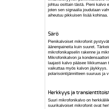
johtuu osittain tästä. Pieni kalvo
joten sen signaalia joudutaan va
aiheutuu pikkuisen lisää kohinaa.
Särö
Pienikalvoiset mikrofonit pystyv
äänenpaineita kuin suuret. Tärkei
mikrofonikapselin rakenne ja mikr
Mikrofonikalvon ja kondensaattori
laajasti kalvo pääsee liikkumaan 
vaikuttaa myös kalvon jäykkyys. 
polarisointijännitteen suuruus ja v
Herkkyys ja transienttitois
Suuri mikrofonikalvo on herkkäliik
suurikalvoiset mikrofonit ovat he