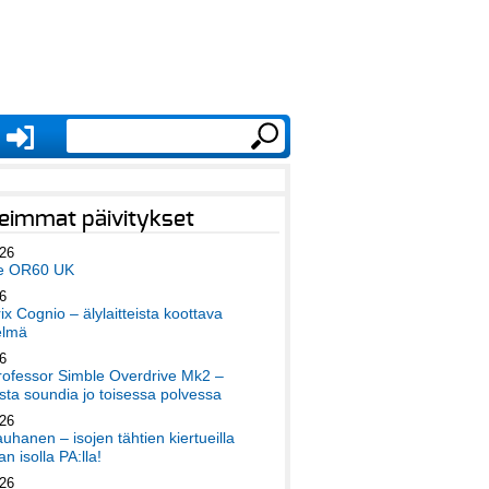
eimmat päivitykset
026
e OR60 UK
6
x Cognio – älylaitteista koottava
elmä
6
ofessor Simble Overdrive Mk2 –
ta soundia jo toisessa polvessa
026
auhanen – isojen tähtien kiertueilla
an isolla PA:lla!
026