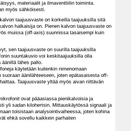
äisyys, materiaalit ja ilmaventtiilin toiminta.
an myös sähköisesti.
lvon taajuusvaste on korkeilla taajuuksilla sitä
kalvon halkaisija on. Pienen kalvon taajuusvaste on
ös muissa (off-axis) suunnissa tasaisempi kuin
yt, sen taajuusvaste on suurilla taajuuksilla
onin suuntakuvio voi keskitaajuuksilla olla
 äänillä lähes pallo.
ofoneja käytetään kuitenkin nimenomaan
 suoraan äänilähteeseen, joten epätasaisesta off-
 haittaa. Taajuusvaste yltää myös aivan riittävän
 mikrofonit ovat pääasiassa pienikalvoisia ja
sti yli sadan kilohertsin. Mittauskäytössä signaali ja
maan toisistaan analysointivaiheessa, joten kohina
ivät ehkä sovellu kaikkein parhaiten