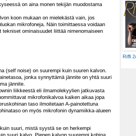
n kyseessä on aina monen tekijän muodostama
alvon koon mukaan on mielekästä vain, jos
luokan mikrofoneja. Näin toimittaessa voidaan
yt tekniset ominaisuudet liittää nimenomaiseen
Riffi 
a (self noise) on suurempi kuin suuren kalvon.
ainetasoa, jonka synnyttämä jännite on yhtä suuri
ama jännite.
ownin liikkeestä eli ilmamolekyylien jatkuvasta
 pommittavat mikrofonikalvoa kaiken aikaa jopa
ruskohinan taso ilmoitetaan A-painotettuna
kohinataso on myös mikrofonin dynamiikka-alueen
 kuin suuri, mistä syystä se on herkempi
in suuri kalvo. Pienen kalvon suurempi kohina