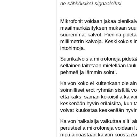
ne sähköisiksi signaaleiksi.
Mikrofonit voidaan jakaa pienikal
maailmankäsityksen mukaan suuria
suuremmat kalvot. Pieninä pidetää
millimetrin kalvoja. Keskikokoisiin
intohimoja.
Suurikalvoisia mikrofoneja pidet
sellainen laitetaan mielellään laulu
pehmeä ja lämmin sointi.
Kalvon koko ei kuitenkaan ole ain
soinnilliset erot ryhmän sisällä vo
että kaksi saman kokoisilla kalvoi
keskenään hyvin erilaisilta, kun ta
voivat kuulostaa keskenään hyvin
Kalvon halkaisija vaikuttaa silti ai
perusteella mikrofoneja voidaan l
riipu ainoastaan kalvon koosta 