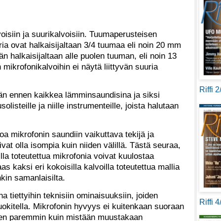
voisiin ja suurikalvoisiin. Tuumaperusteisen
 ovat halkaisijaltaan 3/4 tuumaa eli noin 20 mm
n halkaisijaltaan alle puolen tuuman, eli noin 13
 mikrofonikalvoihin ei näytä liittyvän suuria
Riffi 
ään ennen kaikkea lämminsaundisina ja siksi
solisteille ja niille instrumenteille, joista halutaan
oa mikrofonin saundiin vaikuttava tekijä ja
ivat olla isompia kuin niiden välillä. Tästä seuraa,
lla toteutettua mikrofonia voivat kuulostaa
as kaksi eri kokoisilla kalvoilla toteutettua mallia
kin samanlaisilta.
na tiettyihin teknisiin ominaisuuksiin, joiden
Riffi 
uokitella. Mikrofonin hyvyys ei kuitenkaan suoraan
(sen paremmin kuin mistään muustakaan