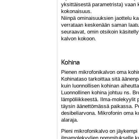
yksittäisestä parametrista) vaa
kokonaisuus.
Niinpä ominaisuuksien jaottelu k
verrataan keskenään saman laatu
seuraavat, omin otsikoin käsitell
kalvon kokoon.
Kohina
Pienen mikrofonikalvon oma kohin
Kohinataso tarkoittaa sitä äänenp
kuin luonnollisen kohinan aiheutt
Luonnollinen kohina johtuu ns. Br
lämpöliikkeestä. Ilma-molekyylit
täysin äänettömässä paikassa. Pe
desibeliarvona. Mikrofonin oma 
alaraja.
Pieni mikrofonikalvo on jäykempi
ilmamolekyylien pommitukselle ku