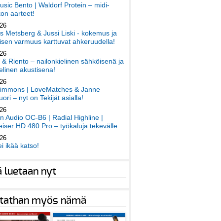
sic Bento | Waldorf Protein – midi-
on aarteet!
026
 Metsberg & Jussi Liski - kokemus ja
sen varmuus karttuvat ahkeruudella!
026
 & Riento – nailonkielinen sähköisenä ja
elinen akustisena!
026
immons | LoveMatches & Janne
ori – nyt on Tekijät asialla!
026
an Audio OC-B6 | Radial Highline |
iser HD 480 Pro – työkaluja tekevälle
026
ei ikää katso!
ä luetaan nyt
tathan myös nämä