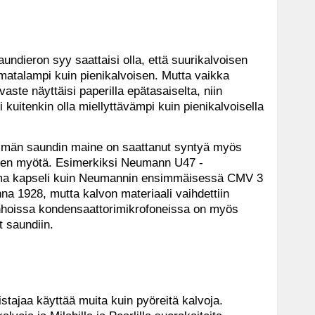
undieron syy saattaisi olla, että suurikalvoisen
matalampi kuin pienikalvoisen. Mutta vaikka
aste näyttäisi paperilla epätasaiselta, niin
 kuitenkin olla miellyttävämpi kuin pienikalvoisella
pimän saundin maine on saattanut syntyä myös
ien myötä. Esimerkiksi Neumann U47 -
ama kapseli kuin Neumannin ensimmäisessä CMV 3
a 1928, mutta kalvon materiaali vaihdettiin
oissa kondensaattorimikrofoneissa on myös
t saundiin.
stajaa käyttää muita kuin pyöreitä kalvoja.