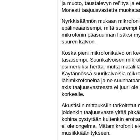
ja muoto, taustalevyn rei’itys ja et
Monesti taajuusvastetta muokata
Nyrkkisäännön mukaan mikrofonika
epälineaarisempi, mitä suurempi 
mikrofonin pääsuunnan lisäksi my
suuren kalvon.
Koska pieni mikrofonikalvo on kev
tasaisempi. Suurikalvoisen mikrof
esimerkiksi hertta, mutta matalilla
Käytännössä suurikalvoisia mikr
lähimikrofoneina ja ne suunnataan
axis taajuusvasteesta ei juuri ole
korkealle.
Akustisiin mittauksiin tarkoitetut
joidenkin taajuusvaste yltää pitkä
kohina pystytään kuitenkin erotta
ei ole ongelma. Mittamikrofonit e
musiikkiäänitykseen.