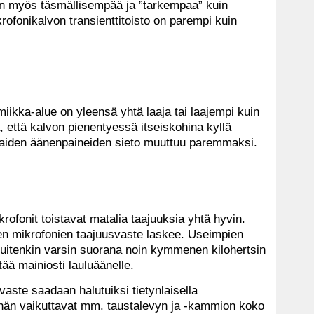
 on myös täsmällisempää ja ”tarkempaa” kuin
rofonikalvon transienttitoisto on parempi kuin
iikka-alue on yleensä yhtä laaja tai laajempi kuin
, että kalvon pienentyessä itseiskohina kyllä
kaiden äänenpaineiden sieto muuttuu paremmaksi.
krofonit toistavat matalia taajuuksia yhtä hyvin.
sten mikrofonien taajuusvaste laskee. Useimpien
kuitenkin varsin suorana noin kymmenen kilohertsin
ttää mainiosti lauluäänelle.
vaste saadaan halutuiksi tietynlaisella
ähän vaikuttavat mm. taustalevyn ja -kammion koko