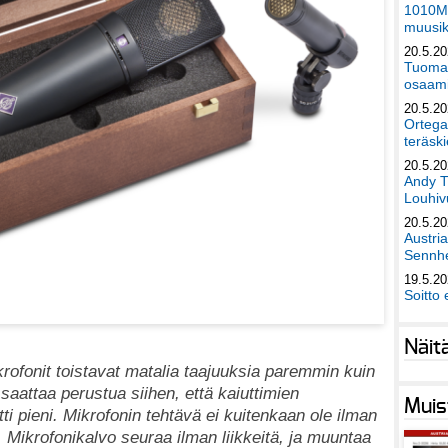
1010Mu
muusik
20.5.2
Tuomas
osaami
20.5.2
Ortega
teräski
20.5.2
Andy T
Louhivu
20.5.2
Austri
Sennhe
19.5.2
Soitto 
Näit
rofonit toistavat matalia taajuuksia paremmin kuin
 saattaa perustua siihen, että kaiuttimien
Muis
ti pieni. Mikrofonin tehtävä ei kuitenkaan ole ilman
n. Mikrofonikalvo seuraa ilman liikkeitä, ja muuntaa