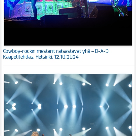
Cowboy-rockin mestarit ratsastavat yhä – D-A-D,
Kaapelitehdas, Helsinki, 12.10.2024