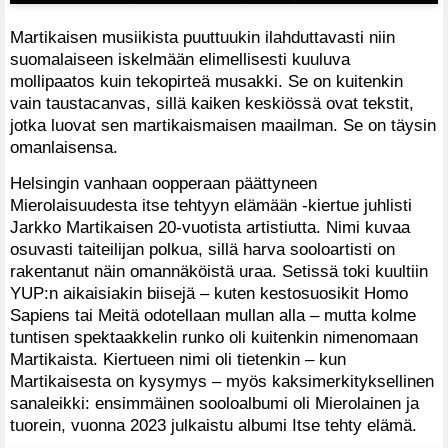
Martikaisen musiikista puuttuukin ilahduttavasti niin
suomalaiseen iskelmään elimellisesti kuuluva
mollipaatos kuin tekopirteä musakki. Se on kuitenkin
vain taustacanvas, sillä kaiken keskiössä ovat tekstit,
jotka luovat sen martikaismaisen maailman. Se on täysin
omanlaisensa.
Helsingin vanhaan oopperaan päättyneen
Mierolaisuudesta itse tehtyyn elämään -kiertue juhlisti
Jarkko Martikaisen 20-vuotista artistiutta. Nimi kuvaa
osuvasti taiteilijan polkua, sillä harva sooloartisti on
rakentanut näin omannäköistä uraa. Setissä toki kuultiin
YUP:n aikaisiakin biisejä – kuten kestosuosikit Homo
Sapiens tai Meitä odotellaan mullan alla – mutta kolme
tuntisen spektaakkelin runko oli kuitenkin nimenomaan
Martikaista. Kiertueen nimi oli tietenkin – kun
Martikaisesta on kysymys – myös kaksimerkityksellinen
sanaleikki: ensimmäinen sooloalbumi oli Mierolainen ja
tuorein, vuonna 2023 julkaistu albumi Itse tehty elämä.