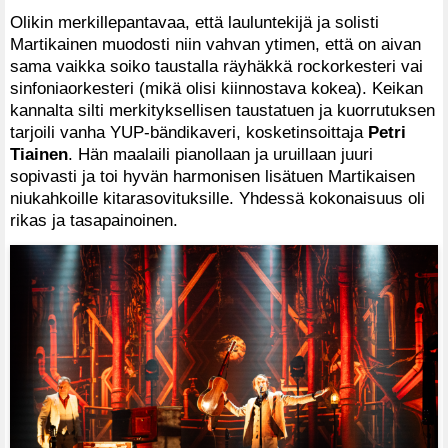
Olikin merkillepantavaa, että lauluntekijä ja solisti
Martikainen muodosti niin vahvan ytimen, että on aivan
sama vaikka soiko taustalla räyhäkkä rockorkesteri vai
sinfoniaorkesteri (mikä olisi kiinnostava kokea). Keikan
kannalta silti merkityksellisen taustatuen ja kuorrutuksen
tarjoili vanha YUP-bändikaveri, kosketinsoittaja
Petri
Tiainen
. Hän maalaili pianollaan ja uruillaan juuri
sopivasti ja toi hyvän harmonisen lisätuen Martikaisen
niukahkoille kitarasovituksille. Yhdessä kokonaisuus oli
rikas ja tasapainoinen.