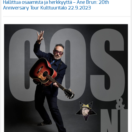
Hallittua osaamista ja herkkyyttä – Ane Brun: 20th
Anniversary Tour Kulttuuritalo 22.9.2023