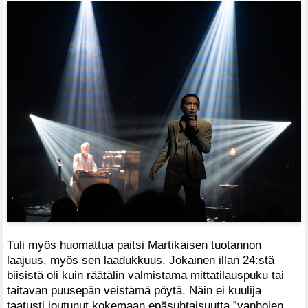
Tuli myös huomattua paitsi Martikaisen tuotannon
laajuus, myös sen laadukkuus. Jokainen illan 24:stä
biisistä oli kuin räätälin valmistama mittatilauspuku tai
taitavan puusepän veistämä pöytä. Näin ei kuulija
taatusti joutunut kokemaan epäsuhtaisuutta ”vanhojen