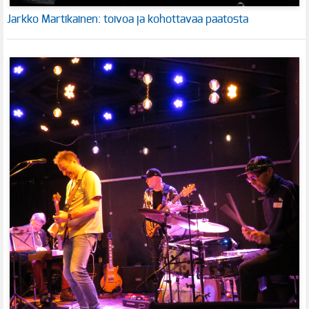
Jarkko Martikainen: toivoa ja kohottavaa paatosta