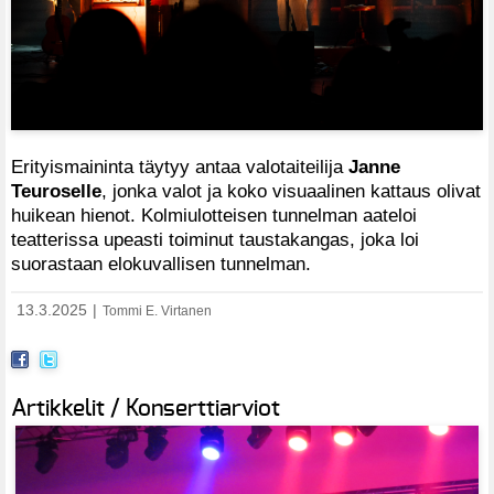
Erityismaininta täytyy antaa valotaiteilija
Janne
Teuroselle
, jonka valot ja koko visuaalinen kattaus olivat
huikean hienot. Kolmiulotteisen tunnelman aateloi
teatterissa upeasti toiminut taustakangas, joka loi
suorastaan elokuvallisen tunnelman.
13.3.2025
|
Tommi E. Virtanen
Artikkelit / Konserttiarviot