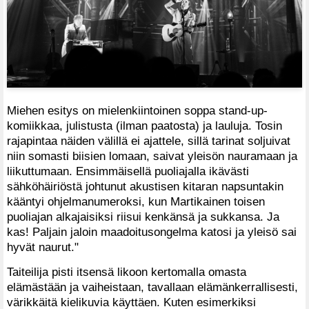
Miehen esitys on mielenkiintoinen soppa stand-up-
komiikkaa, julistusta (ilman paatosta) ja lauluja. Tosin
rajapintaa näiden välillä ei ajattele, sillä tarinat soljuivat
niin somasti biisien lomaan, saivat yleisön nauramaan ja
liikuttumaan. Ensimmäisellä puoliajalla ikävästi
sähköhäiriöstä johtunut akustisen kitaran napsuntakin
kääntyi ohjelmanumeroksi, kun Martikainen toisen
puoliajan alkajaisiksi riisui kenkänsä ja sukkansa. Ja
kas! Paljain jaloin maadoitusongelma katosi ja yleisö sai
hyvät naurut."
Taiteilija pisti itsensä likoon kertomalla omasta
elämästään ja vaiheistaan, tavallaan elämänkerrallisesti,
värikkäitä kielikuvia käyttäen. Kuten esimerkiksi