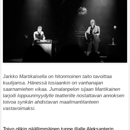
Jarkko Martikaisella on hitonmoinen taito tavoittaa
kuulijansa. Hänessä tosiaankin on vanhanajan
saarnamiehen vikaa. Jumalanpelon sijaan Martikainen
tarjoili loppuunmyydylle teatterille nostattavan annoksen
toivoa synkän ahdistavan maailmantilanteen
vastavoimaksi.
Toivo olikin päällimmäinen tunne illalle Aleksanterin