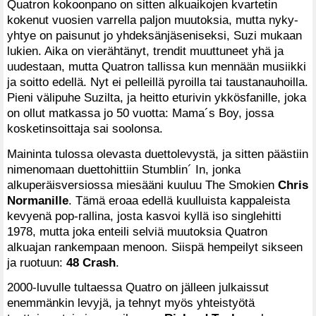
Quatron kokoonpano on sitten alkuaikojen kvartetin
kokenut vuosien varrella paljon muutoksia, mutta nyky-
yhtye on paisunut jo yhdeksänjäseniseksi, Suzi mukaan
lukien. Aika on vierähtänyt, trendit muuttuneet yhä ja
uudestaan, mutta Quatron tallissa kun mennään musiikki
ja soitto edellä. Nyt ei pelleillä pyroilla tai taustanauhoilla.
Pieni välipuhe Suzilta, ja heitto eturivin ykkösfanille, joka
on ollut matkassa jo 50 vuotta: Mama´s Boy, jossa
kosketinsoittaja sai soolonsa.
Maininta tulossa olevasta duettolevystä, ja sitten päästiin
nimenomaan duettohittiin Stumblin´ In, jonka
alkuperäisversiossa miesääni kuuluu The Smokien
Chris
Normanille
. Tämä eroaa edellä kuulluista kappaleista
kevyenä pop-rallina, josta kasvoi kyllä iso singlehitti
1978, mutta joka enteili selviä muutoksia Quatron
alkuajan rankempaan menoon. Siispä hempeilyt sikseen
ja ruotuun:
48 Crash
.
2000-luvulle tultaessa Quatro on jälleen julkaissut
enemmänkin levyjä, ja tehnyt myös yhteistyötä