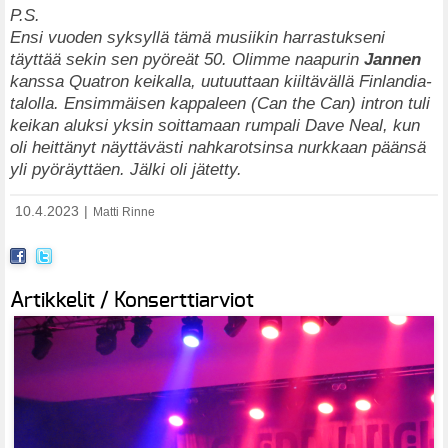
P.S.
Ensi vuoden syksyllä tämä musiikin harrastukseni
täyttää sekin sen pyöreät 50. Olimme naapurin
Jannen
kanssa Quatron keikalla, uutuuttaan kiiltävällä Finlandia-
talolla. Ensimmäisen kappaleen (Can the Can) intron tuli
keikan aluksi yksin soittamaan rumpali Dave Neal, kun
oli heittänyt näyttävästi nahkarotsinsa nurkkaan päänsä
yli pyöräyttäen. Jälki oli jätetty.
10.4.2023
|
Matti Rinne
Artikkelit / Konserttiarviot