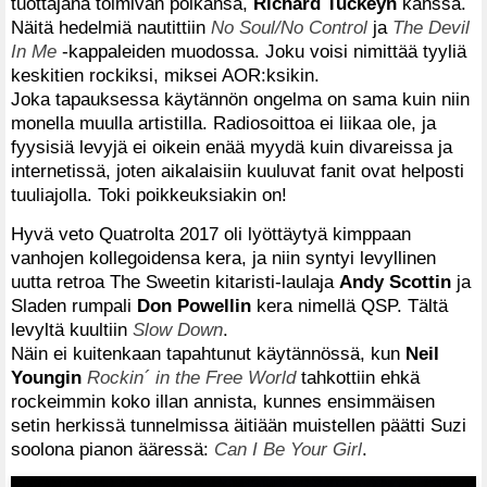
tuottajana toimivan poikansa,
Richard Tuckeyn
kanssa.
Näitä hedelmiä nautittiin
No Soul/No Control
ja
The Devil
In Me
-kappaleiden muodossa. Joku voisi nimittää tyyliä
keskitien rockiksi, miksei AOR:ksikin.
Joka tapauksessa käytännön ongelma on sama kuin niin
monella muulla artistilla. Radiosoittoa ei liikaa ole, ja
fyysisiä levyjä ei oikein enää myydä kuin divareissa ja
internetissä, joten aikalaisiin kuuluvat fanit ovat helposti
tuuliajolla. Toki poikkeuksiakin on!
Hyvä veto Quatrolta 2017 oli lyöttäytyä kimppaan
vanhojen kollegoidensa kera, ja niin syntyi levyllinen
uutta retroa The Sweetin kitaristi-laulaja
Andy Scottin
ja
Sladen rumpali
Don Powellin
kera nimellä QSP. Tältä
levyltä kuultiin
Slow Down
.
Näin ei kuitenkaan tapahtunut käytännössä, kun
Neil
Youngin
Rockin´ in the Free World
tahkottiin ehkä
rockeimmin koko illan annista, kunnes ensimmäisen
setin herkissä tunnelmissa äitiään muistellen päätti Suzi
soolona pianon ääressä:
Can I Be Your Girl
.