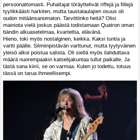
persoonattomasti. Puhaltajat töräyttelivät riffejä ja fillejä
tyylikkäästi harkiten, mutta taustalaulajien osuus oli
oudon mitäänsanomaton. Tarvittiinko heitä? Olisi
mainiota vielä joskus päästä todistamaan Quatron oman
bändin alkuasetelmaa, kvartettia, elävänä.
Hieno, toki myös nostalginen, keikka. Kaksi tuntia ja
vartti päälle. Silmiinpistävän varttunut, mutta tyytyväinen
yleisö alkoi poistua salista. Oli siellä myös ilahduttava
määrä nuorempaakin katselijakuntaa tullut paikalle. Ja
tästä sana kiirii, se on varmaa. Kuten jo todettu, totuus
tässä on tarua ihmeellisempi.