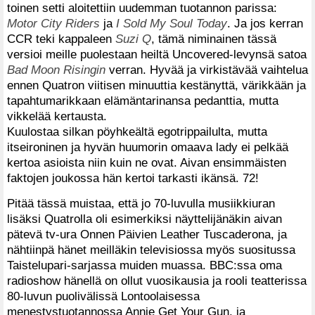
toinen setti aloitettiin uudemman tuotannon parissa:
Motor City Riders
ja
I Sold My Soul Today
. Ja jos kerran
CCR teki kappaleen
Suzi Q
, tämä niminainen tässä
versioi meille puolestaan heiltä Uncovered-levynsä satoa
Bad Moon Risingin
verran. Hyvää ja virkistävää vaihtelua
ennen Quatron viitisen minuuttia kestänyttä, värikkään ja
tapahtumarikkaan elämäntarinansa pedanttia, mutta
vikkelää kertausta.
Kuulostaa silkan pöyhkeältä egotrippailulta, mutta
itseironinen ja hyvän huumorin omaava lady ei pelkää
kertoa asioista niin kuin ne ovat. Aivan ensimmäisten
faktojen joukossa hän kertoi tarkasti ikänsä. 72!
Pitää tässä muistaa, että jo 70-luvulla musiikkiuran
lisäksi Quatrolla oli esimerkiksi näyttelijänäkin aivan
pätevä tv-ura Onnen Päivien Leather Tuscaderona, ja
nähtiinpä hänet meilläkin televisiossa myös suositussa
Taistelupari-sarjassa muiden muassa. BBC:ssa oma
radioshow hänellä on ollut vuosikausia ja rooli teatterissa
80-luvun puolivälissä Lontoolaisessa
menestystuotannossa Annie Get Your Gun, ja