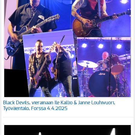
Black Devils, vierainaan Ile Kallio & Janne Louhivuori,
Työväentalo, Forssa 4.4.2025