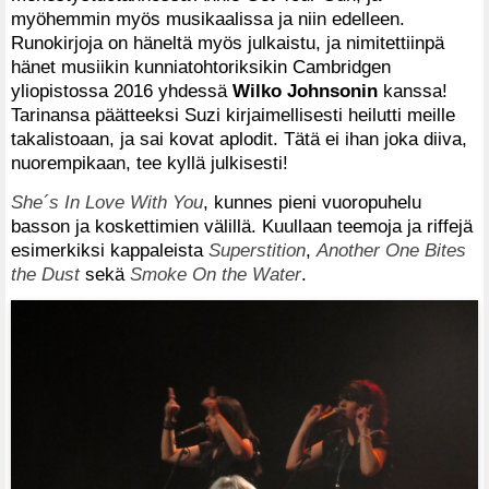
myöhemmin myös musikaalissa ja niin edelleen.
Runokirjoja on häneltä myös julkaistu, ja nimitettiinpä
hänet musiikin kunniatohtoriksikin Cambridgen
yliopistossa 2016 yhdessä
Wilko Johnsonin
kanssa!
Tarinansa päätteeksi Suzi kirjaimellisesti heilutti meille
takalistoaan, ja sai kovat aplodit. Tätä ei ihan joka diiva,
nuorempikaan, tee kyllä julkisesti!
She´s In Love With You
, kunnes pieni vuoropuhelu
basson ja koskettimien välillä. Kuullaan teemoja ja riffejä
esimerkiksi kappaleista
Superstition
,
Another One Bites
the Dust
sekä
Smoke On the Water
.