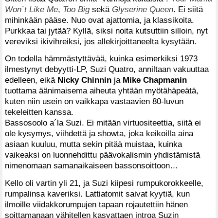
Won´t Like Me
,
Too Big
sekä
Glyserine Queen
. Ei siitä
mihinkään pääse. Nuo ovat ajattomia, ja klassikoita.
Purkkaa tai jytää? Kyllä, siksi noita kutsuttiin silloin, nyt
vereviksi ikivihreiksi, jos allekirjoittaneelta kysytään.
On todella hämmästyttävää, kuinka esimerkiksi 1973
ilmestynyt debyytti-LP, Suzi Quatro, anniltaan vakuuttaa
edelleen, eikä
Nicky Chinnin
ja
Mike Chapmanin
tuottama äänimaisema aiheuta yhtään myötähäpeätä,
kuten niin usein on vaikkapa vastaavien 80-luvun
tekeleitten kanssa.
Bassosoolo a´la Suzi. Ei mitään virtuositeettia, siitä ei
ole kysymys, viihdettä ja showta, joka keikoilla aina
asiaan kuuluu, mutta sekin pitää muistaa, kuinka
vaikeaksi on luonnehdittu päävokalismin yhdistämistä
nimenomaan samanaikaiseen bassonsoittoon…
Kello oli vartin yli 21, ja Suzi kiipesi rumpukorokkeelle,
rumpalinsa kaveriksi. Lattiatomit saivat kyytiä, kun
ilmoille viidakkorumpujen tapaan rojautettiin hänen
soittamanaan vähitellen kasvattaen introa Suzin