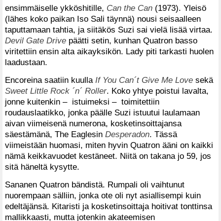
ensimmäiselle ykköshitille,
Can the Can
(1973). Yleisö
(lähes koko paikan Iso Sali täynnä) nousi seisaalleen
taputtamaan tahtia, ja siitäkös Suzi sai vielä lisää virtaa.
Devil Gate Drive
päätti setin, kunhan Quatron basso
viritettiin ensin alta aikayksikön. Lady piti tarkasti huolen
laadustaan.
Encoreina saatiin kuulla
If You Can´t Give Me Love
sekä
Sweet Little Rock ´n´ Roller
. Koko yhtye poistui lavalta,
jonne kuitenkin – istuimeksi – toimitettiin
roudauslaatikko, jonka päälle Suzi istuutui laulamaan
aivan viimeisenä numerona, kosketinsoittajansa
säestämänä, The Eaglesin
Desperadon
. Tässä
viimeistään huomasi, miten hyvin Quatron ääni on kaikki
nämä keikkavuodet kestäneet. Niitä on takana jo 59, jos
sitä häneltä kysytte.
Sananen Quatron bändistä. Rumpali oli vaihtunut
nuorempaan sälliin, jonka ote oli nyt asiallisempi kuin
edeltäjänsä. Kitaristi ja kosketinsoittaja hoitivat tonttinsa
mallikkaasti, mutta jotenkin akateemisen