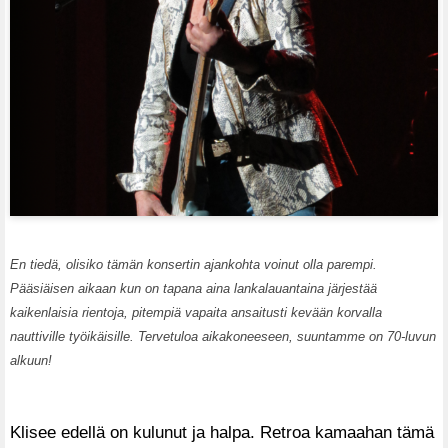
En tiedä, olisiko tämän konsertin ajankohta voinut olla parempi.
Pääsiäisen aikaan kun on tapana aina lankalauantaina järjestää
kaikenlaisia rientoja, pitempiä vapaita ansaitusti kevään korvalla
nauttiville työikäisille. Tervetuloa aikakoneeseen, suuntamme on 70-luvun
alkuun!
Klisee edellä on kulunut ja halpa. Retroa kamaahan tämä