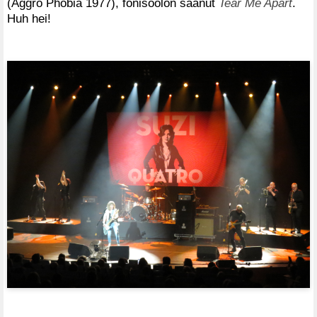
(Aggro Phobia 1977), fonisoolon saanut
Tear Me Apart
.
Huh hei!