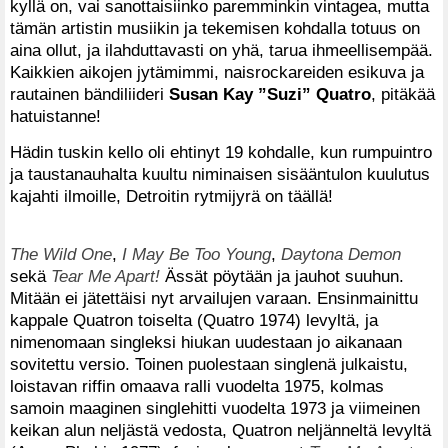
kyllä on, vai sanottaisiinko paremminkin vintagea, mutta
tämän artistin musiikin ja tekemisen kohdalla totuus on
aina ollut, ja ilahduttavasti on yhä, tarua ihmeellisempää.
Kaikkien aikojen jytämimmi, naisrockareiden esikuva ja
rautainen bändiliideri
Susan Kay ”Suzi” Quatro
, pitäkää
hatuistanne!
Hädin tuskin kello oli ehtinyt 19 kohdalle, kun rumpuintro
ja taustanauhalta kuultu niminaisen sisääntulon kuulutus
kajahti ilmoille, Detroitin rytmijyrä on täällä!
The Wild One
,
I May Be Too Young
,
Daytona Demon
sekä
Tear Me Apart!
Ässät pöytään ja jauhot suuhun.
Mitään ei jätettäisi nyt arvailujen varaan. Ensinmainittu
kappale Quatron toiselta (Quatro 1974) levyltä, ja
nimenomaan singleksi hiukan uudestaan jo aikanaan
sovitettu versio. Toinen puolestaan singlenä julkaistu,
loistavan riffin omaava ralli vuodelta 1975, kolmas
samoin maaginen singlehitti vuodelta 1973 ja viimeinen
keikan alun neljästä vedosta, Quatron neljänneltä levyltä