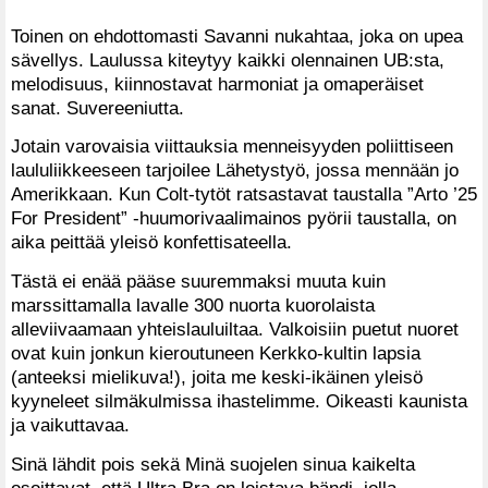
Toinen on ehdottomasti Savanni nukahtaa, joka on upea
sävellys. Laulussa kiteytyy kaikki olennainen UB:sta,
melodisuus, kiinnostavat harmoniat ja omaperäiset
sanat. Suvereeniutta.
Jotain varovaisia viittauksia menneisyyden poliittiseen
laululiikkeeseen tarjoilee Lähetystyö, jossa mennään jo
Amerikkaan. Kun Colt-tytöt ratsastavat taustalla ”Arto ’25
For President” -huumorivaalimainos pyörii taustalla, on
aika peittää yleisö konfettisateella.
Tästä ei enää pääse suuremmaksi muuta kuin
marssittamalla lavalle 300 nuorta kuorolaista
alleviivaamaan yhteislauluiltaa. Valkoisiin puetut nuoret
ovat kuin jonkun kieroutuneen Kerkko-kultin lapsia
(anteeksi mielikuva!), joita me keski-ikäinen yleisö
kyyneleet silmäkulmissa ihastelimme. Oikeasti kaunista
ja vaikuttavaa.
Sinä lähdit pois sekä Minä suojelen sinua kaikelta
osoittavat, että Ultra Bra on loistava bändi, jolla