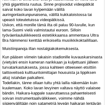
yhtä giganttista ruutua. Sinne projisoidut videopätkät
saivat koko lavan kylpemään välillä
auringonlaskunpunaisena, välillä kukkaloistossa tai
upeasti toteutetuissa videopätkissä.
Uskon, että monille tämä ilta oli paluu 90-luvulle, kun
lama-Suomi vielä valmistautui euroon. Silloin
työväenlaululiikkeestä estetiikkaansa ammentava Ultra
Bra hämmensi kenttää erikoisella musiikkikoktailillaan.
Muistiinpanoja illan nostalgiakokemuksesta.
Kun pääsen viimein takaisin stadionille kuvauskarsinasta
(vietyäni ensin kameran narikkaan ja kuljettuani jälleen
turvatarkastuksesta, jossa kahteen otteeseen etsittiin
taittoveitseä kulttuuritoimittajan housuista ja lippiksen
alta) istahdan paikalleni.
Todellakin, tänne ollaan tultu yhtä lailla näkemään kuin
kuulemaan. Koko lavan levyinen valtava näyttö valaisee
bändin. Haikara-kappale saavuttaessa pahaenteisesti
soivan instrumentaalivälikkeen, voimme nähdä
siipienväliltään noin satametriä leveän haikaran lentävän