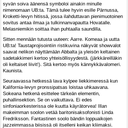
syvän soiva äänensä symboloi ainakin minulle
nimenomaan UB:ta. Tämä tulee hyvin esille Pärnussa,
Kroketti-levyn hitissä, jossa ilahduttavan pienimuotoinen
sovitus antaa ilmaa ja tulkinnanvapautta Hovatalle.
Melasniemikin soittaa ihan puhtaalla saundilla.
Sitten mennään tutusta uuteen: Aarre. Komeaa ja uutta
UB:ta! Taustaprojisointiin ristikuvina näkyvät showvalot
saavat nelikon näyttämään Abbalta ja yleisön keltainen
sadetakkimeri kertoo yhteisöllisyydestä. (järkkäreilläkin
oli keltaiset liivit!). Sitä kertoo myös kännykkävalomeri.
Kaunista.
Seuraavassa hetkessä lava kylpee liekkimeressä kun
Kalifornia-levyn pronssipatsas loistaa uhkaavana.
Sokeana hetkenä esittelee tärkeän elementin,
puhallinsektion. Se on vaikuttava. Ei edes
sinfoniaorkesterissa ole kuutta käyrätorvea! Illan
makeimman soolon vetää baritonisaksofonisti Linda
Fredriksson. Fantastinen soolo bändin loppuaikojen
jazzeimmassa biisissä oli itselleni keikan kliimaksi.