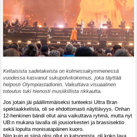
Keltaisista sadetakeista on kolmessakymmenessä
vuodessa kasvanut sukupolvikokemus, joka täyttää
helposti Olympiastadionin. Vaikuttava visuaalinen
toteutus tuki hienosti musiikillista rikkautta.
Jos jotain jäi päällimmäiseksi tunteeksi Ultra Bran
spektaakkelista, oli se ehdottomasti näyttävyys. Onhan
12-henkinen bändi ollut aina vaikuttava ryhmä, mutta nyt
UB:n mukana lavalla oli jousiorkesteri ja brassisektio
sekä lopulta monisatapäinen kuoro.
Niin kuin ei siinä olisi ollut jo katsomista, oli koko lava