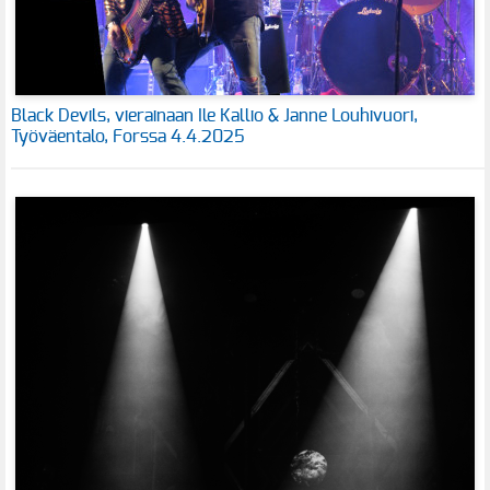
Black Devils, vierainaan Ile Kallio & Janne Louhivuori,
Työväentalo, Forssa 4.4.2025