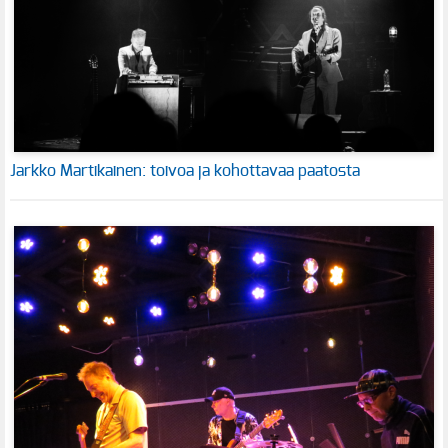
Jarkko Martikainen: toivoa ja kohottavaa paatosta