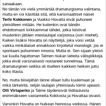
sanaakaan.
No tämän voi vielä ymmärtää dramaturgisena valintana,
mutta en voi käsittää sitä, että karismaattiset naiset
Terhi Kokkonen
ja Vuokko Hovatta eivät puhuneet
yleisölleen mitään. He kuitenkin ovat bändin
ehdottomasti kirkkaimmat tähdet, jotka loistivat
muutenkin jättäen mieslaulajat varjoonsa (sori miehet).
Kaiken lisäksi Hovatta on näyttelijä, joka voisi vetää
vaikka minkälaiset ennakkoon kirjoitetut monologit, jos ei
spontaani puhuminen innosta. Mutta ei. Sen sijaan yleisö
sai kuulla hajuttoman Talmen niukan latteita välispiikkejä,
jotka eivät varsinaisesti nostaneet tunnelmaa. Tämä
dramaturginen seikka oli itselleni kaikkein heikoin juttu
koko illasta.
No, mutta biisejähän tänne ollaan tultu kuulemaan ja
mikä tärkeintä, neljän laulajan yhteislaulu toimii upeasti.
Olli Virtaperko
ja Talme täydensivät liidilauluista
enimmäkseen vastanneita Kokkosta ja Hovattaa oivasti.
Varsinkin Hovatta on huikean hienossa vedossa. Hänen