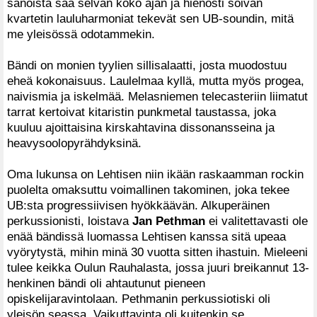
sanoista saa selvän koko ajan ja hienosti soivan
kvartetin lauluharmoniat tekevät sen UB-soundin, mitä
me yleisössä odotammekin.
Bändi on monien tyylien sillisalaatti, josta muodostuu
eheä kokonaisuus. Laulelmaa kyllä, mutta myös progea,
naivismia ja iskelmää. Melasniemen telecasteriin liimatut
tarrat kertoivat kitaristin punkmetal taustassa, joka
kuuluu ajoittaisina kirskahtavina dissonansseina ja
heavysoolopyrähdyksinä.
Oma lukunsa on Lehtisen niin ikään raskaamman rockin
puolelta omaksuttu voimallinen takominen, joka tekee
UB:sta progressiivisen hyökkäävän. Alkuperäinen
perkussionisti, loistava
Jan Pethman
ei valitettavasti ole
enää bändissä luomassa Lehtisen kanssa sitä upeaa
vyörytystä, mihin minä 30 vuotta sitten ihastuin. Mieleeni
tulee keikka Oulun Rauhalasta, jossa juuri breikannut 13-
henkinen bändi oli ahtautunut pieneen
opiskelijaravintolaan. Pethmanin perkussiotiski oli
yleisön seassa. Vaikuttavinta oli kuitenkin se