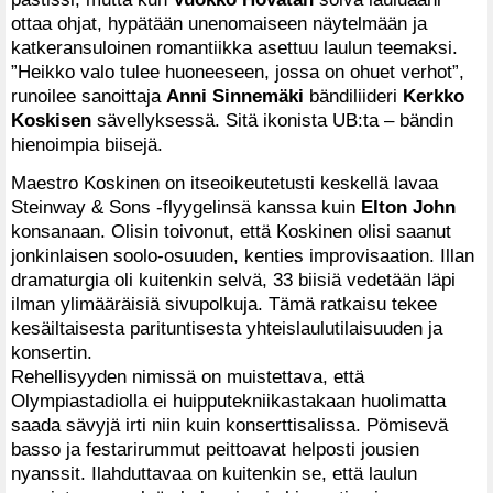
ottaa ohjat, hypätään unenomaiseen näytelmään ja
katkeransuloinen romantiikka asettuu laulun teemaksi.
”Heikko valo tulee huoneeseen, jossa on ohuet verhot”,
runoilee sanoittaja
Anni Sinnemäki
bändiliideri
Kerkko
Koskisen
sävellyksessä. Sitä ikonista UB:ta – bändin
hienoimpia biisejä.
Maestro Koskinen on itseoikeutetusti keskellä lavaa
Steinway & Sons -flyygelinsä kanssa kuin
Elton John
konsanaan. Olisin toivonut, että Koskinen olisi saanut
jonkinlaisen soolo-osuuden, kenties improvisaation. Illan
dramaturgia oli kuitenkin selvä, 33 biisiä vedetään läpi
ilman ylimääräisiä sivupolkuja. Tämä ratkaisu tekee
kesäiltaisesta parituntisesta yhteislaulutilaisuuden ja
konsertin.
Rehellisyyden nimissä on muistettava, että
Olympiastadiolla ei huipputekniikastakaan huolimatta
saada sävyjä irti niin kuin konserttisalissa. Pömisevä
basso ja festarirummut peittoavat helposti jousien
nyanssit. Ilahduttavaa on kuitenkin se, että laulun