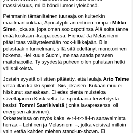
massiivisuus, millä bändi lumosi yleisönsä.
Pethmanin tämäniltainen tuuraaja on kuitenkin
maailmanluokkaa, Apocalyptican entinen rumpali
Mikko
Siren
, joka sai jopa oman soolospottinsa Älä soita tänne
enää koskaan -kappaleessa. Hienoa! Ja Melasniemi
pääsi taas väläyttelemään rock-klikkejään. Biisi
pelastaakin tunnelmani, sillä sitä edeltänyt monotoninen
hokema, Hei kuule Suomi, meinaa saada perseen
maitohapoille. Tylsyydestä puheen ollen puhutaan hetki
välispiikeistä.
Jostain syystä oli sitten päätetty, että laulaja
Arto Talme
vetää illan kaikki spiikit. Siis jokaisen. Kukaan muu ei
hiiskunut sanaakaan. Ei edes pientä muisteloa
säveltäjänero Koskiselta, tai spontaania tervehdystä
basisti
Tommi Saarikiveltä
(jonka lavapresenssi oli
energisen aktiivinen).
Orkesterissä on myös kaksi e-r-i-t-t-ä-i-n sanavalmista
herraa – Lehtinen ja Melasniemi –, jotka voisivat milloin
vain vetää kahden miehen stand-up-shown. Ei