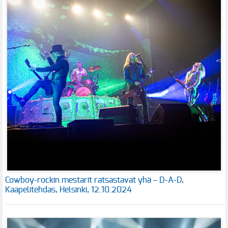
Cowboy-rockin mestarit ratsastavat yhä – D-A-D,
Kaapelitehdas, Helsinki, 12.10.2024