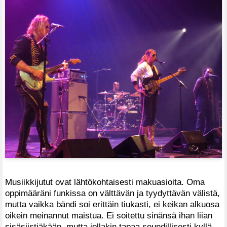
Musiikkijutut ovat lähtökohtaisesti makuasioita. Oma
oppimääräni funkissa on välttävän ja tyydyttävän välistä,
mutta vaikka bändi soi erittäin tiukasti, ei keikan alkuosa
oikein meinannut maistua. Ei soitettu sinänsä ihan liian
sisäsiistiäkään, mutta jollakin tapaa soundillisesti kyllä