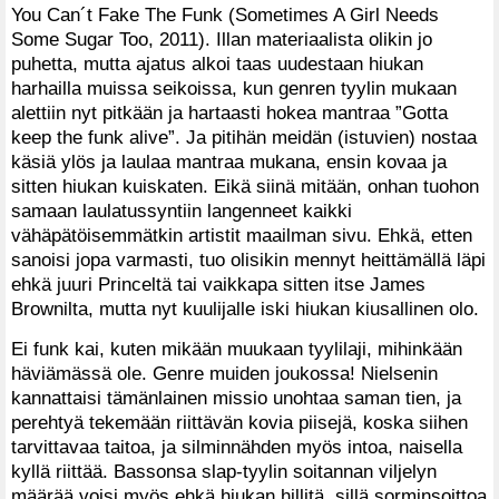
You Can´t Fake The Funk (Sometimes A Girl Needs
Some Sugar Too, 2011). Illan materiaalista olikin jo
puhetta, mutta ajatus alkoi taas uudestaan hiukan
harhailla muissa seikoissa, kun genren tyylin mukaan
alettiin nyt pitkään ja hartaasti hokea mantraa ”Gotta
keep the funk alive”. Ja pitihän meidän (istuvien) nostaa
käsiä ylös ja laulaa mantraa mukana, ensin kovaa ja
sitten hiukan kuiskaten. Eikä siinä mitään, onhan tuohon
samaan laulatussyntiin langenneet kaikki
vähäpätöisemmätkin artistit maailman sivu. Ehkä, etten
sanoisi jopa varmasti, tuo olisikin mennyt heittämällä läpi
ehkä juuri Princeltä tai vaikkapa sitten itse James
Brownilta, mutta nyt kuulijalle iski hiukan kiusallinen olo.
Ei funk kai, kuten mikään muukaan tyylilaji, mihinkään
häviämässä ole. Genre muiden joukossa! Nielsenin
kannattaisi tämänlainen missio unohtaa saman tien, ja
perehtyä tekemään riittävän kovia piisejä, koska siihen
tarvittavaa taitoa, ja silminnähden myös intoa, naisella
kyllä riittää. Bassonsa slap-tyylin soitannan viljelyn
määrää voisi myös ehkä hiukan hillitä, sillä sorminsoittoa