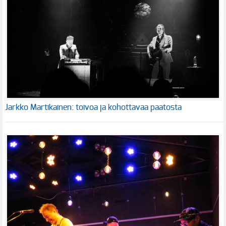
Jarkko Martikainen: toivoa ja kohottavaa paatosta