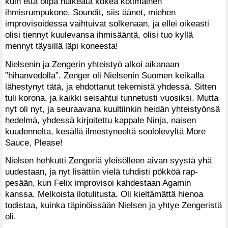
kuin että olipa huikeata kokea kotimainen
ihmisrumpukone. Soundit, siis äänet, miehen
improvisoidessa vaihtuivat solkenaan, ja ellei oikeasti
olisi tiennyt kuulevansa ihmisääntä, olisi tuo kyllä
mennyt täysillä läpi koneesta!
Nielsenin ja Zengerin yhteistyö alkoi aikanaan
”hihanvedolla”. Zenger oli Nielsenin Suomen keikalla
lähestynyt tätä, ja ehdottanut tekemistä yhdessä. Sitten
tuli korona, ja kaikki seisahtui tunnetusti vuosiksi. Mutta
nyt oli nyt, ja seuraavana kuultiinkin heidän yhteistyönsä
hedelmä, yhdessä kirjoitettu kappale Ninja, naisen
kuudennelta, kesällä ilmestyneeltä soololevyltä More
Sauce, Please!
Nielsen hehkutti Zengeriä yleisölleen aivan syystä yhä
uudestaan, ja nyt lisättiin vielä tuhdisti pökköä rap-
pesään, kun Felix improvisoi kahdestaan Agamin
kanssa. Melkoista ilotulitusta. Oli kieltämättä hienoa
todistaa, kuinka täpinöissään Nielsen ja yhtye Zengeristä
oli.