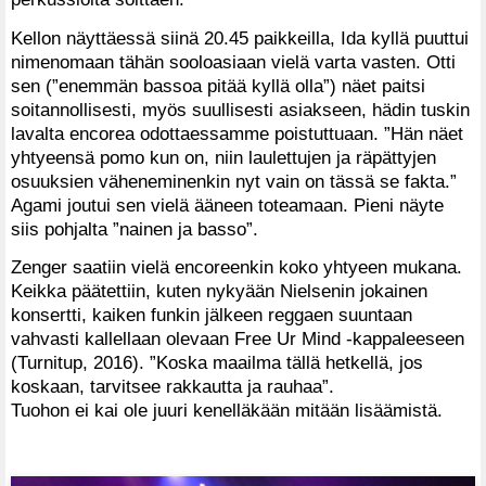
Kellon näyttäessä siinä 20.45 paikkeilla, Ida kyllä puuttui
nimenomaan tähän sooloasiaan vielä varta vasten. Otti
sen (”enemmän bassoa pitää kyllä olla”) näet paitsi
soitannollisesti, myös suullisesti asiakseen, hädin tuskin
lavalta encorea odottaessamme poistuttuaan. ”Hän näet
yhtyeensä pomo kun on, niin laulettujen ja räpättyjen
osuuksien väheneminenkin nyt vain on tässä se fakta.”
Agami joutui sen vielä ääneen toteamaan. Pieni näyte
siis pohjalta ”nainen ja basso”.
Zenger saatiin vielä encoreenkin koko yhtyeen mukana.
Keikka päätettiin, kuten nykyään Nielsenin jokainen
konsertti, kaiken funkin jälkeen reggaen suuntaan
vahvasti kallellaan olevaan Free Ur Mind -kappaleeseen
(Turnitup, 2016). ”Koska maailma tällä hetkellä, jos
koskaan, tarvitsee rakkautta ja rauhaa”.
Tuohon ei kai ole juuri kenelläkään mitään lisäämistä.