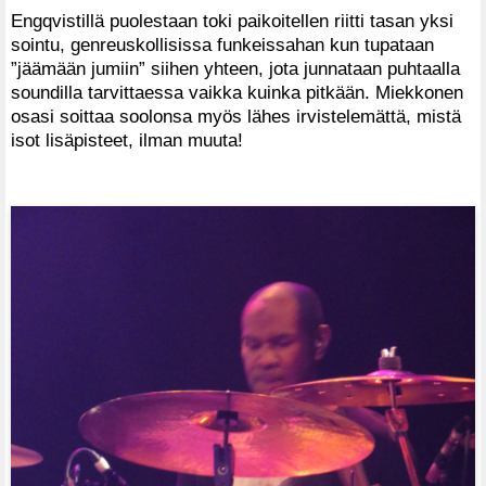
Engqvistillä puolestaan toki paikoitellen riitti tasan yksi
sointu, genreuskollisissa funkeissahan kun tupataan
”jäämään jumiin” siihen yhteen, jota junnataan puhtaalla
soundilla tarvittaessa vaikka kuinka pitkään. Miekkonen
osasi soittaa soolonsa myös lähes irvistelemättä, mistä
isot lisäpisteet, ilman muuta!