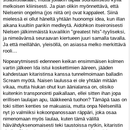
melkoisen kliinisesti. Ja pian olikin myönnettävä, että
Nielsenin ongelma (jos niitä on) ovat kappaleet. Siinä
mielessä ei ollut häneltä yhtään huonompi idea, kun illan
aikana kuultiin parikin medleytä. Aidohkon itseironisesti
Nielsen jälkimmäistä kuvailikin ”greatest hits”-tyyliseksi,
ja nimeävänsä seuraavan kiertueen juuri samalla tavalla.
Ja että meillähän, yleisöllä, on asiassa melko merkittävä
rooli…
Nopearytmisesti edenneen keikan ensimmäisen kolmen
vartin jälkeen Ida istui koskettimien ääreen, jääden
kahdestaan kitaristinsa kanssa tunnelmoimaan balladin
Scream myötä. Naisen laulussa ei ole yhtään mitään
vikaa, mutta hiukan ohut kun äänialansa on, olisiko
kuitenkin transponointi paikallaan, ellei sitten ihan jopa
erillisen laulajan apu, lääkkeenä tuohon? Tämäpä taas on
toki sitten kenties se makuasia, mutta onpa Nielsenillä
nyt jo valmiiksi kokoonpanossaan räppäri, joka osaa
nimenomaan myös laulaa, kuten tämä välillä
häivähdyksenomaisesti teki taustoissa nytkin, kitaristin