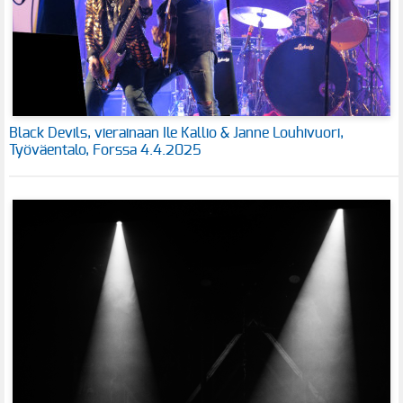
Black Devils, vierainaan Ile Kallio & Janne Louhivuori,
Työväentalo, Forssa 4.4.2025