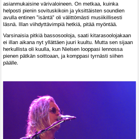
asianmukaisine värivaloineen. On metkaa, kuinka
helposti pienin sovituskikoin ja yksittäisten soundien
avulla entinen ”isäntä” oli välittömästi musiikillisesti
läsnä. Illan viihdyttävimpiä hetkiä, pitää myöntää.
Varsinaisia pitkiä bassosooloja, saati kitarasoolojakaan
ei illan aikana nyt yllättäen juuri kuultu. Mutta sen sijaan
herkullista oli kuulla, kun Nielsen looppasi lennossa
pienen pätkän soittoaan, ja komppasi tyrnästi siihen
päälle.