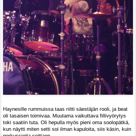
Haynesille rummuissa taas riitti säestäjän rooli, ja beat
oli tasaisen toimivaa. Muutama vaikuttava fillivyörytys
toki saatiin tuta. Oli hepulla myös pieni oma soolopätkä,
kun näytti miten setti soi ilman kapuloita, siis käsin, kuin
perkussioita soittaen.