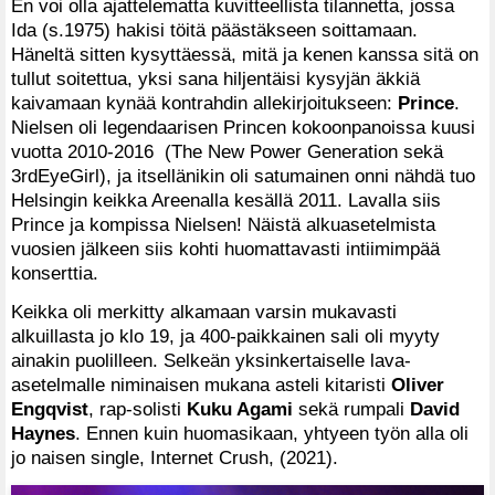
En voi olla ajattelematta kuvitteellista tilannetta, jossa
Ida (s.1975) hakisi töitä päästäkseen soittamaan.
Häneltä sitten kysyttäessä, mitä ja kenen kanssa sitä on
tullut soitettua, yksi sana hiljentäisi kysyjän äkkiä
kaivamaan kynää kontrahdin allekirjoitukseen:
Prince
.
Nielsen oli legendaarisen Princen kokoonpanoissa kuusi
vuotta 2010-2016 (The New Power Generation sekä
3rdEyeGirl), ja itsellänikin oli satumainen onni nähdä tuo
Helsingin keikka Areenalla kesällä 2011. Lavalla siis
Prince ja kompissa Nielsen! Näistä alkuasetelmista
vuosien jälkeen siis kohti huomattavasti intiimimpää
konserttia.
Keikka oli merkitty alkamaan varsin mukavasti
alkuillasta jo klo 19, ja 400-paikkainen sali oli myyty
ainakin puolilleen. Selkeän yksinkertaiselle lava-
asetelmalle niminaisen mukana asteli kitaristi
Oliver
Engqvist
, rap-solisti
Kuku Agami
sekä rumpali
David
Haynes
. Ennen kuin huomasikaan, yhtyeen työn alla oli
jo naisen single, Internet Crush, (2021).