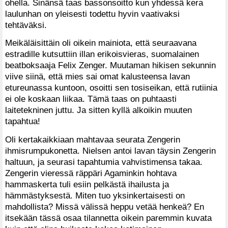
ohella. Sinänsä taas bassonsoitto kun yhdessä kera
laulunhan on yleisesti todettu hyvin vaativaksi
tehtäväksi.
Meikäläisittäin oli oikein mainiota, että seuraavana
estradille kutsuttiin illan erikoisvieras, suomalainen
beatboksaaja Felix Zenger. Muutaman hikisen sekunnin
viive siinä, että mies sai omat kalusteensa lavan
etureunassa kuntoon, osoitti sen tosiseikan, että rutiinia
ei ole koskaan liikaa. Tämä taas on puhtaasti
laitetekninen juttu. Ja sitten kyllä alkoikin muuten
tapahtua!
Oli kertakaikkiaan mahtavaa seurata Zengerin
ihmisrumpukonetta. Nielsen antoi lavan täysin Zengerin
haltuun, ja seurasi tapahtumia vahvistimensa takaa.
Zengerin vieressä räppäri Agaminkin hohtava
hammaskerta tuli esiin pelkästä ihailusta ja
hämmästyksestä. Miten tuo yksinkertaisesti on
mahdollista? Missä välissä heppu vetää henkeä? En
itsekään tässä osaa tilannetta oikein paremmin kuvata