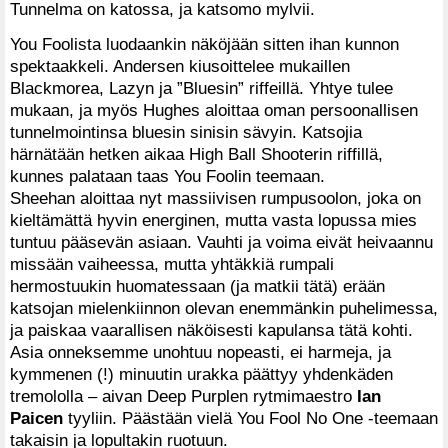
Tunnelma on katossa, ja katsomo mylvii.
You Foolista luodaankin näköjään sitten ihan kunnon
spektaakkeli. Andersen kiusoittelee mukaillen
Blackmorea, Lazyn ja ”Bluesin” riffeillä. Yhtye tulee
mukaan, ja myös Hughes aloittaa oman persoonallisen
tunnelmointinsa bluesin sinisin sävyin. Katsojia
härnätään hetken aikaa High Ball Shooterin riffillä,
kunnes palataan taas You Foolin teemaan.
Sheehan aloittaa nyt massiivisen rumpusoolon, joka on
kieltämättä hyvin energinen, mutta vasta lopussa mies
tuntuu pääsevän asiaan. Vauhti ja voima eivät heivaannu
missään vaiheessa, mutta yhtäkkiä rumpali
hermostuukin huomatessaan (ja matkii tätä) erään
katsojan mielenkiinnon olevan enemmänkin puhelimessa,
ja paiskaa vaarallisen näköisesti kapulansa tätä kohti.
Asia onneksemme unohtuu nopeasti, ei harmeja, ja
kymmenen (!) minuutin urakka päättyy yhdenkäden
tremololla – aivan Deep Purplen rytmimaestro
Ian
Paicen
tyyliin. Päästään vielä You Fool No One -teemaan
takaisin ja lopultakin ruotuun.