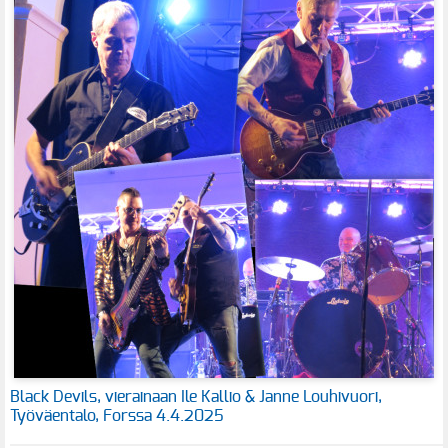
Black Devils, vierainaan Ile Kallio & Janne Louhivuori,
Työväentalo, Forssa 4.4.2025