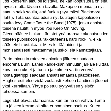
Jos konsertin alku oli loistava, keikan loppusuora on sitä
myös, mutta täysin eri tavalla. Makuja on monia, ja nyt
saatiin sekä soulia, että funkia (syy miksi Blackmore
lähti). Tätä suuntaa edusti nyt kuultujen kappaleiden
osalta levy Come Taste the Band (1975), jonka annista
toisena nautittiin myös You Keep On Moving.
Glenn pääsee hiukan kärjistettynä uransa kokonaisuuden
toiseen puoliskoon ja rakkauteensa hard rockiin, eikä
säästele hitustakaan. Mies kiittää aidosti ja
monisanaisesti maatamme ja uskollisia kannattajiaan.
Parin minuutin rotevien aplodien jälkeen saadaan
encorena Burn. Lähes kahdeksan minuutin järkäle kuittaa
kovat odotukset ja tunnin ja kolmen vartin verevä
nostalgiatrippi saadaan ansaitsemaansa päätökseen.
Hughes esittelee vielä vuolaasti kehuen bändinsä jäsenet
yksi kerrallaan. Yhtye poistuu tyytyväisen yleisön
tehdessä samoin.
Legendat elävät elämäänsä, kun tarina on vahva. Tämä
ilta jälleen kerran oli siitä erinomainen osoitus. Kuten