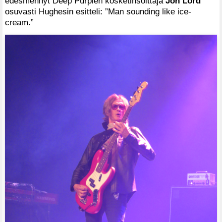
edesmennyt Deep Purplen kosketinsoittaja
Jon Lord
osuvasti Hughesin esitteli: ”Man sounding like ice-
cream.”