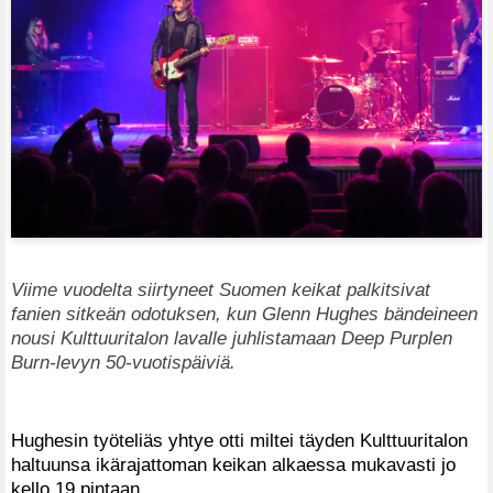
Viime vuodelta siirtyneet Suomen keikat palkitsivat
fanien sitkeän odotuksen, kun Glenn Hughes bändeineen
nousi Kulttuuritalon lavalle juhlistamaan Deep Purplen
Burn-levyn 50-vuotispäiviä.
Hughesin työteliäs yhtye otti miltei täyden Kulttuuritalon
haltuunsa ikärajattoman keikan alkaessa mukavasti jo
kello 19 pintaan.