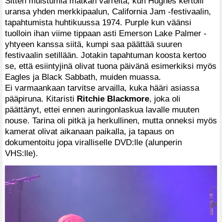
Sitten muistumia matkan varrelta, kun Hughes kertoili
uransa yhden merkkipaalun, California Jam -festivaalin,
tapahtumista huhtikuussa 1974. Purple kun väänsi
tuolloin ihan viime tippaan asti Emerson Lake Palmer -
yhtyeen kanssa siitä, kumpi saa päättää suuren
festivaalin setillään. Jotakin tapahtuman koosta kertoo
se, että esiintyjinä olivat tuona päivänä esimerkiksi myös
Eagles ja Black Sabbath, muiden muassa.
Ei varmaankaan tarvitse arvailla, kuka hääri asiassa
pääpiruna. Kitaristi
Ritchie Blackmore
, joka oli
päättänyt, ettei ennen auringonlaskua lavalle muuten
nouse. Tarina oli pitkä ja herkullinen, mutta onneksi myös
kamerat olivat aikanaan paikalla, ja tapaus on
dokumentoitu jopa viralliselle DVD:lle (alunperin
VHS:lle).