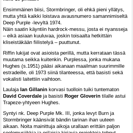
Ensimmäinen biisi, Stormbringer, oli ehkä pieni yllätys,
mutta yhtä kaikki loistava avausnumero samannimiseltä
Deep Purple -levyltä 1974.
Näin saatin käyntiin hardrock-messu, josta ei nyansseja
– eikä asiaan kuuluvaa, joskin toisaalta hetkittäin
kliseistäkään fiilistelyä – puuttunut.
Riffin lukijat ovat asioista perillä, mutta kerrataan tässä
muutama seikka kuitenkin. Purplessa, jonka mukana
Hughes (s.1951) pääsi aikanaan maailman suurimmille
estradeille, oli 1973 siinä tilanteessa, että basisti sekä
vokalisti laitettiin vaihtoon.
Laulaja
Ian Gillanin
korvasi tuolloin tuiki tuntematon
David Coverdale
ja basisti
Roger Gloverin
tilalle astui
Trapeze-yhtyeen Hughes.
Syntyi nk. Deep Purple Mk. III, jonka levyt Burn ja
Stormbringer käänsivät bändin tarinan ihan uuteen
aikaan. Noita mainittuja aikoja urallaan erittäin paljon
soolomusiikkia ja erilaisia kirjavia projekteja tehnyt