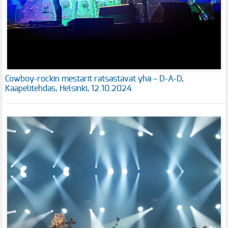
Cowboy-rockin mestarit ratsastavat yhä – D-A-D,
Kaapelitehdas, Helsinki, 12.10.2024