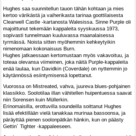
Hughes saa suunnitellun tauon tähän kohtaan ja mies
kertoo värikästä ja vaiherikasta tarinaa goottilaisesta
Clearwell Castle -kartanosta Walesissa. Sinne Purple oli
majoittunut tekemään kappaleita syyskuussa 1973,
sopivasti tunnelmaan kuuluvassa maanalaisessa
tyrmässä. Noista sitten myöhemmin kehkeytyikin
nimenomaan kokonaisuus Burn.
Hughes jatkaessaan kertomustaan myös vakavoituu, ja
toteaa olevansa viimeinen, joka näitä Purple-kappaleita
enää laulaa, kun Davidkin (Coverdale) on nyttemmin jo
käytännössä esiintymisensä lopettanut.
Vuorossa on Mistreated, vahva, juureva blues-pohjainen
klassikko. Soolotilaa illan vähitellen huipentuessa saavat
niin Sorensen kuin Müllerkin.
Erinomaisilla, erottuvilla soundeilla soittanut Hughes
lisää efektillään vielä tanakkaa murinaa bassoonsa, ja
päräyttää pienen soolonpätkän hänkin, kun on päästy
Gettin´ Tighter -kappaleeseen.