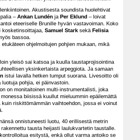
enkiintoinen. Akustisesta soundista huolehtivat
umpalia –
Ankan Lundén
ja
Per Eklund
– loivat
antoi eteeriselle Brunille hyvän vastavoiman. Koko
 kosketinsoittajaa,
Samuel Stark
sekä
Felisia
 myös bassoa.
asti etukäteen ohjelmoitujen pohjien mukaan, mikä
lloin yleisö sai katsoa ja kuulla taustaprojisointina
i suhteellisen yksinkertaista arpeggiota. Ja samaan
on
istui lavalla hetken tumput suorana. Livesoitto oli
luotuja pohjia, ei päinvastoin.
n on monitaitoinen multi-instrumentalisti, joka
 monessa biisissä kuullut mieluummin epäilemättä
tä kuin riskittömämmän vaihtoehdon, jossa ei voinut
ä.
nänsä onnistuneesti luotu, 40 erillisestä metrin
rakennettu tausta heijasti laulukvartetin taustalle.
ntrolloitua esitystä, enkä ollut varma antoiko se