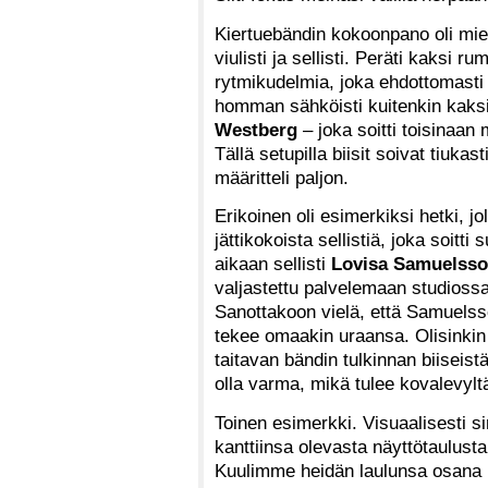
Kiertuebändin kokoonpano oli miel
viulisti ja sellisti. Peräti kaksi r
rytmikudelmia, joka ehdottomasti 
homman sähköisti kuitenkin kaksi
Westberg
– joka soitti toisinaan
Tällä setupilla biisit soivat tiuk
määritteli paljon.
Erikoinen oli esimerkiksi hetki, jo
jättikokoista sellistiä, joka soitt
aikaan sellisti
Lovisa Samuelss
valjastettu palvelemaan studiossa 
Sanottakoon vielä, että Samuelsso
tekee omaakin uraansa. Olisinkin
taitavan bändin tulkinnan biiseis
olla varma, mikä tulee kovalevylt
Toinen esimerkki. Visuaalisesti si
kanttiinsa olevasta näyttötaulusta 
Kuulimme heidän laulunsa osana ko