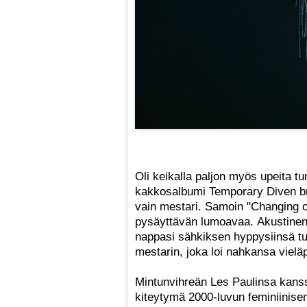
Oli keikalla paljon myös upeita tu
kakkosalbumi Temporary Diven brilj
vain mestari. Samoin "Changing 
pysäyttävän lumoavaa. Akustinen 
nappasi sähkiksen hyppysiinsä 
mestarin, joka loi nahkansa vie
Mintunvihreän Les Paulinsa kanss
kiteytymä 2000-luvun feminiinise