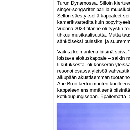
Turun Dynamossa. Silloin kiertuee
singer-songwriter parilla muusikol
Sellon säestyksellä kappaleet soi
kamarikvartetilta kuin popyhtyeelt
Vuonna 2023 tilanne oli tyystin to
tihkuu musikaalisuutta. Mutta tau
sähköiseksi pulssiksi ja suuremma
Vaikka kolmantena biisinä soiva
loistava aloituskappale – saikin
liikutuksesta, oli konsertin yleiss
resonoi osassa yleisöä vahvastiki
alkupään akustisemman tuotannon
Ane Brun kertoi muuten kuulleen
kappaleen ensimmäisenä biisinään
kotikaupungissaan. Epäilemättä jok