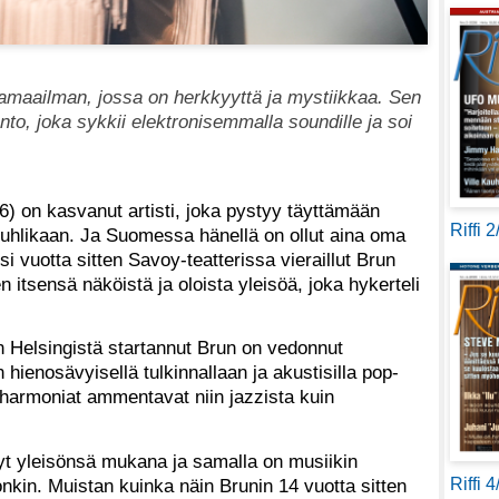
kamaailman, jossa on herkkyyttä ja mystiikkaa. Sen
nto, joka sykkii elektronisemmalla soundille ja soi
6) on kasvanut artisti, joka pystyy täyttämään
Riffi 
a juhlikaan. Ja Suomessa hänellä on ollut aina oma
i vuotta sitten Savoy-teatterissa vieraillut Brun
een itsensä näköistä ja oloista yleisöä, joka hykerteli
 Helsingistä startannut Brun on vedonnut
hienosävyisellä tulkinnallaan ja akustisilla pop-
a harmoniat ammentavat niin jazzista kuin
yt yleisönsä mukana ja samalla on musiikin
Riffi 
kin. Muistan kuinka näin Brunin 14 vuotta sitten