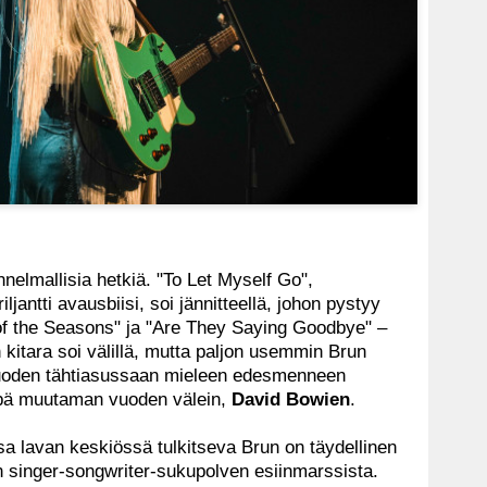
nnelmallisia hetkiä. "To Let Myself Go",
antti avausbiisi, soi jännitteellä, johon pystyy
of the Seasons" ja "Are They Saying Goodbye" –
kitara soi välillä, mutta paljon usemmin Brun
tuoden tähtiasussaan mieleen edesmenneen
läpä muutaman vuoden välein,
David Bowien
.
a lavan keskiössä tulkitseva Brun on täydellinen
n singer-songwriter-sukupolven esiinmarssista.