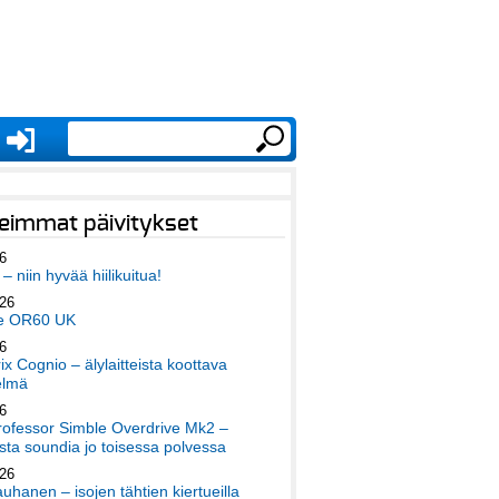
eimmat päivitykset
6
– niin hyvää hiilikuitua!
026
e OR60 UK
6
x Cognio – älylaitteista koottava
elmä
6
ofessor Simble Overdrive Mk2 –
ta soundia jo toisessa polvessa
026
auhanen – isojen tähtien kiertueilla