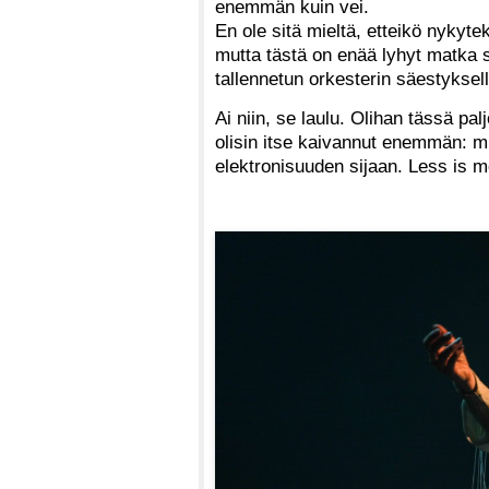
enemmän kuin vei.
En ole sitä mieltä, etteikö nykyte
mutta tästä on enää lyhyt matka s
tallennetun orkesterin säestyksell
Ai niin, se laulu. Olihan tässä pa
olisin itse kaivannut enemmän: mi
elektronisuuden sijaan. Less is