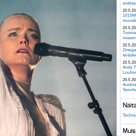
soiteta
20.5.2
1010Mu
muusik
20.5.2
Tuomas
osaami
20.5.2
Ortega
teräski
20.5.2
Andy T
Louhivu
20.5.2
Austri
Sennhe
Näit
Techra 
Muis