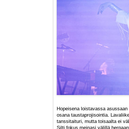
Hopeisena loistavassa asussaan B
osana taustaprojisointia. Lavalii
tanssitaituri, mutta toisaalta ei 
Silti fokus meinasi välillä herpa