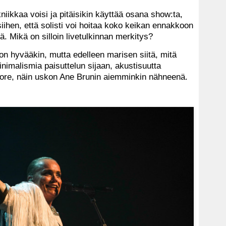
kniikkaa voisi ja pitäisikin käyttää osana show:ta,
iihen, että solisti voi hoitaa koko keikan ennakkoon
ä. Mikä on silloin livetulkinnan merkitys?
ljon hyvääkin, mutta edelleen marisen siitä, mitä
nimalismia paisuttelun sijaan, akustisuutta
 more, näin uskon Ane Brunin aiemminkin nähneenä.