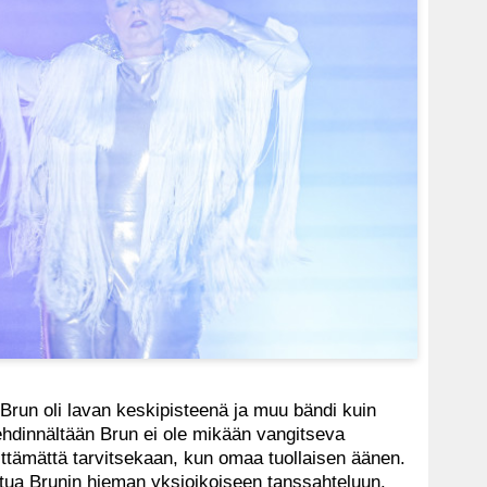
run oli lavan keskipisteenä ja muu bändi kuin
kehdinnältään Brun ei ole mikään vangitseva
välttämättä tarvitsekaan, kun omaa tuollaisen äänen.
antua Brunin hieman yksioikoiseen tanssahteluun.