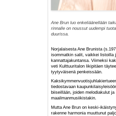
Ane Brun luo enkeliäänellään tai
rinnalle on noussut uudempi tuota
duurissa.
Norjalaisesta Ane Brunista (s.197
isommatkin salit, vaikkei listoill
kannattajakuntansa. Viimeksi kaks
veti Kulttuuritalon likipitäen täyt
tyytyväisenä penkeissään.
Kaksikymmenvuotisjuhlakiertueen
tiedostavaan kaupunkilaisyleisöön 
biiseillään, joiden melodiakulut j
maailmanmusiikistakin.
Mutta Ane Brun on keski-ikäistyn
rakenne harmonia muuttunut paljon