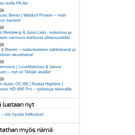
an isolla PA:lla!
026
sic Bento | Waldorf Protein – midi-
on aarteet!
026
 Metsberg & Jussi Liski - kokemus ja
sen varmuus karttuvat ahkeruudella!
026
 & Riento – nailonkielinen sähköisenä ja
elinen akustisena!
026
immons | LoveMatches & Janne
ori – nyt on Tekijät asialla!
026
an Audio OC-B6 | Radial Highline |
iser HD 480 Pro – työkaluja tekevälle
ä luetaan nyt
– niin hyvää hiilikuitua!
tathan myös nämä