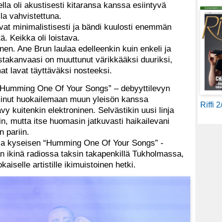
lla oli akustisesti kitaransa kanssa esiintyvä
la vahvistettuna.
vat minimalistisesti ja bändi kuulosti enemmän
ä. Keikka oli loistava.
inen. Ane Brun laulaa edelleenkin kuin enkeli ja
stakanvaasi on muuttunut värikkääksi duuriksi,
t lavat täyttäväksi nosteeksi.
 “Humming One Of Your Songs” – debyyttilevyn
 minut huokailemaan muun yleisön kanssa
Riffi 
ävy kuitenkin elektroninen. Selvästikin uusi linja
n, mutta itse huomasin jatkuvasti haikailevani
 pariin.
sa kyseisen “Humming One Of Your Songs” -
 ikinä radiossa taksin takapenkillä Tukholmassa,
aiselle artistille ikimuistoinen hetki.