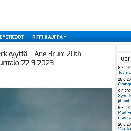
EYSTIEDOT
RIFFI-KAUPPA
herkkyyttä – Ane Brun: 20th
Tuor
uritalo 22.9.2023
8.8.202
Techra 
15.6.2
Orang
9.6.202
Symetri
järjest
6.6.202
Mad Pr
maukas
20.5.2
Ville K