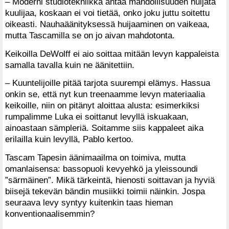
– Moderni studiotekniikka antaa mahdollisuuden huijata
kuulijaa, koskaan ei voi tietää, onko joku juttu soitettu
oikeasti. Nauhaäänityksessä huijaaminen on vaikeaa,
mutta Tascamilla se on jo aivan mahdotonta.
Keikoilla DeWolff ei aio soittaa mitään levyn kappaleista
samalla tavalla kuin ne äänitettiin.
– Kuuntelijoille pitää tarjota suurempi elämys. Hassua
onkin se, että nyt kun treenaamme levyn materiaalia
keikoille, niin on pitänyt aloittaa alusta: esimerkiksi
rumpalimme Luka ei soittanut levyllä iskuakaan,
ainoastaan sämpleriä. Soitamme siis kappaleet aika
erilailla kuin levyllä, Pablo kertoo.
Tascam Tapesin äänimaailma on toimiva, mutta
omanlaisensa: bassopuoli kevyehkö ja yleissoundi
”särmäinen”. Mikä tärkeintä, hienosti soittavan ja hyviä
biisejä tekevän bändin musiikki toimii näinkin. Jospa
seuraava levy syntyy kuitenkin taas hieman
konventionaalisemmin?