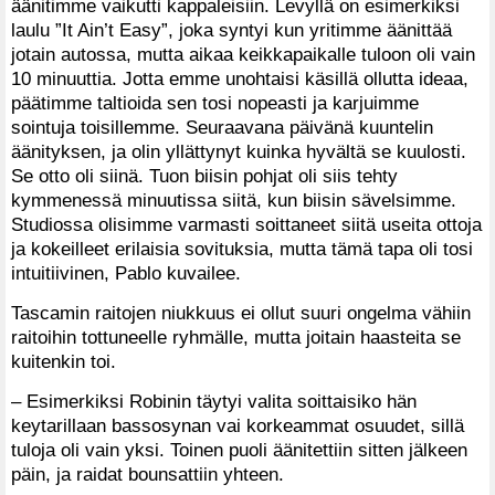
äänitimme vaikutti kappaleisiin. Levyllä on esimerkiksi
laulu ”It Ain’t Easy”, joka syntyi kun yritimme äänittää
jotain autossa, mutta aikaa keikkapaikalle tuloon oli vain
10 minuuttia. Jotta emme unohtaisi käsillä ollutta ideaa,
päätimme taltioida sen tosi nopeasti ja karjuimme
sointuja toisillemme. Seuraavana päivänä kuuntelin
äänityksen, ja olin yllättynyt kuinka hyvältä se kuulosti.
Se otto oli siinä. Tuon biisin pohjat oli siis tehty
kymmenessä minuutissa siitä, kun biisin sävelsimme.
Studiossa olisimme varmasti soittaneet siitä useita ottoja
ja kokeilleet erilaisia sovituksia, mutta tämä tapa oli tosi
intuitiivinen, Pablo kuvailee.
Tascamin raitojen niukkuus ei ollut suuri ongelma vähiin
raitoihin tottuneelle ryhmälle, mutta joitain haasteita se
kuitenkin toi.
– Esimerkiksi Robinin täytyi valita soittaisiko hän
keytarillaan bassosynan vai korkeammat osuudet, sillä
tuloja oli vain yksi. Toinen puoli äänitettiin sitten jälkeen
päin, ja raidat bounsattiin yhteen.