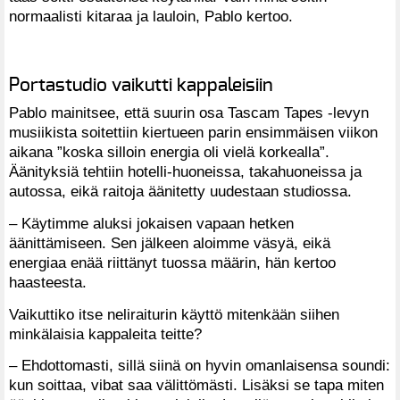
normaalisti kitaraa ja lauloin, Pablo kertoo.
Portastudio vaikutti kappaleisiin
Pablo mainitsee, että suurin osa Tascam Tapes -levyn
musiikista soitettiin kiertueen parin ensimmäisen viikon
aikana ”koska silloin energia oli vielä korkealla”.
Äänityksiä tehtiin hotelli-huoneissa, takahuoneissa ja
autossa, eikä raitoja äänitetty uudestaan studiossa.
– Käytimme aluksi jokaisen vapaan hetken
äänittämiseen. Sen jälkeen aloimme väsyä, eikä
energiaa enää riittänyt tuossa määrin, hän kertoo
haasteesta.
Vaikuttiko itse neliraiturin käyttö mitenkään siihen
minkälaisia kappaleita teitte?
– Ehdottomasti, sillä siinä on hyvin omanlaisensa soundi:
kun soittaa, vibat saa välittömästi. Lisäksi se tapa miten