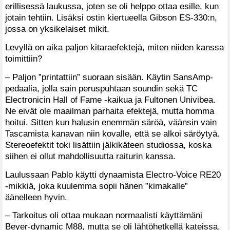
erillisessä laukussa, joten se oli helppo ottaa esille, kun
jotain tehtiin. Lisäksi ostin kiertueella Gibson ES-330:n,
jossa on yksikelaiset mikit.
Levyllä on aika paljon kitaraefektejä, miten niiden kanssa
toimittiin?
– Paljon ”printattiin” suoraan sisään. Käytin SansAmp-
pedaalia, jolla sain peruspuhtaan soundin sekä TC
Electronicin Hall of Fame -kaikua ja Fultonen Univibea.
Ne eivät ole maailman parhaita efektejä, mutta homma
hoitui. Sitten kun halusin enemmän säröä, väänsin vain
Tascamista kanavan niin kovalle, että se alkoi säröytyä.
Stereoefektit toki lisättiin jälkikäteen studiossa, koska
siihen ei ollut mahdollisuutta raiturin kanssa.
Laulussaan Pablo käytti dynaamista Electro-Voice RE20
-mikkiä, joka kuulemma sopii hänen ”kimakalle”
äänelleen hyvin.
– Tarkoitus oli ottaa mukaan normaalisti käyttämäni
Beyer-dynamic M88, mutta se oli lähtöhetkellä kateissa.