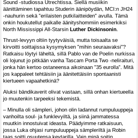
Sound -studiossa Utrechtissa. Siellä musiikin
äänittäminen tapahtuu Studerin äänipöydän, MCI:n JH24
-nauhurin sekä ”erilaisten putkilaitteiden” avulla. Tämä
onkin houkutellut paikalle äänityshommiin esimerkiksi
North Mississippi All-Starsin
Luther Dickinsonin
.
Thrust-levyyn oltiin tyytyväisiä, mutta toisaalta se
kirvoitti soittajissa kysymyksen ”mihin seuraavaksi”?
Ratkaisu löytyi läheltä, sillä Pablo van de Poelin nurkissa
oli lojunut jo pitkään vanha Tascam Porta Two -neliraituri,
jonka hän kertoo ostaneensa aikoinaan ”35 eurolla”. Mitä
jos kappaleet tehtäisiin ja äänitettäisiin spontaanisti
kiertueen vapaahetkinä?
Aluksi bändikaverit olivat vastaan, sillä onhan kiertueella
jo muutenkin tarpeeksi tekemistä.
– Minulla oli sämpleri, johon olin ladannut rumpuluuppeja
vanhoilta soul- ja funklevyiltä, ja siinä jammatessa
muutkin innostuivat ideasta. Päädyimme ratkaisuun,
jossa Luka ohjasi rumpuluuppeja sämpleriltä ja Robin
taas soitti osuutensa keytarilla. Vain minä soitin