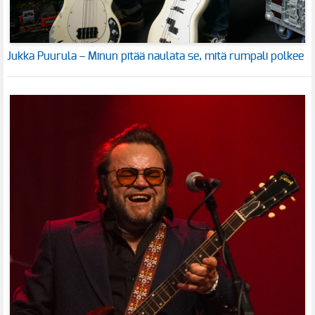
Jukka Puurula – Minun pitää naulata se, mitä rumpali polkee