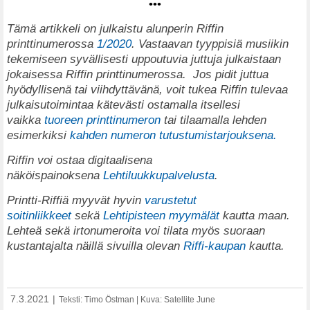
•••
T
ämä artikkeli on julkaistu alunperin Riffin
printtinumerossa
1/2020
. Vastaavan tyyppisiä musiikin
tekemiseen syvällisesti uppoutuvia juttuja julkaistaan
jokaisessa Riffin printtinumerossa.
Jos pidit juttua
hyödyllisenä tai viihdyttävänä, voit tukea Riffin tulevaa
julkaisutoimintaa kätevästi ostamalla itsellesi
vaikka
tuoreen printtinumeron
tai tilaamalla lehden
esimerkiksi
kahden numeron tutustumistarjouksena.
Riffin voi ostaa digitaalisena
näköispainoksena
Lehtiluukkupalvelusta
.
Printti-Riffiä myyvät hyvin
varustetut
soitinliikkeet
sekä
Lehtipisteen myymälät
kautta maan.
Lehteä sekä irtonumeroita voi tilata myös suoraan
kustantajalta näillä sivuilla olevan
Riffi-kaupan
kautta.
7.3.2021
|
Teksti: Timo Östman | Kuva: Satellite June