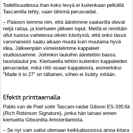
Todellisuudessa ihan koko levyä ei kuitenkaan pelkällä
Tascamilla tehty, vaan lähinnä perusraidat.
– Pääosin teimme niin, että äänitimme saatavilla olevat
neljä raitaa, ja kiertueen jälkeen loput. Meillä ei nimittäin
ollut tuossa vaiheessa oikein käsitystä, että onko tässä
varsinaisesti saatu aikaan muuta kuin muutama hyvä
idea. Jälkeenpäin viimeistelimme kappaleet
studiossamme. Joihinkin lauluihin äänitettiin basso,
taustalaulut jne. Kiertueella tehtiin kuitenkin kappaleiden
perusraidat, mikä riitti osaan kappaleista, esimerkiksi
”Made it to 27” on tällainen, siihen ei lisätty mitään.
Efektit printtaamalla
Pablo van de Poel soitti Tascam-raidat Gibson ES-335:llä
(Rich Robinson Signature), jonka hän lainasi ennen
kiertuetta Gibsonilta Amsterdamista.
– Se nyt vain sattui olemaan keikkabussissa ainoa kitara