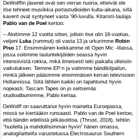
DeWolffin jäsenet ovat sen verran nuoria, etteivät ole
itse tehneet musiikkia portastudioiden kulta-aikana, sillä
kaverit ovat syntyneet vasta ’90-luvulla. Kitaristi-laulaja
Pablo van de Poel
kertoo:
– Aloitimme 12 vuotta sitten, jolloin itse olin 16-vuotias,
veljeni
Luka
(rummut) oli vasta 13 ja urkurimme
Robin
Piso
17. Ensimmäinen keikkamme oli Open Mic -illassa,
jossa soitimme lauluntekijöiden seassa hyvin
intensiivistä rokkia, mikä ilmeisesti teki paikalla olleisiin
vaikutuksen. Teimme EP:n ja voitimme bändikilpailun,
minkä jälkeen pääsimme ensimmäisen kerran televisioon
Hollannissa. Siitä lähtien kaikki on tapahtunut hyvin
nopeasti. Tascam Tapes on jo seitsemäs
studioalbumimme, Pablo kertaa.
DeWolff on saavuttanut hyvin mainetta Euroopassa,
missä se kiertääkin runsaasti. Pablo van de Poel kertoo,
että bändin edellistä pitkäsoittoa, (Thrust, 2018), tehtiin
”huolella ja mahdollisimman hyvin” hänen omassa,
analogilaitteilla varustetussa Electrosaurus Southern