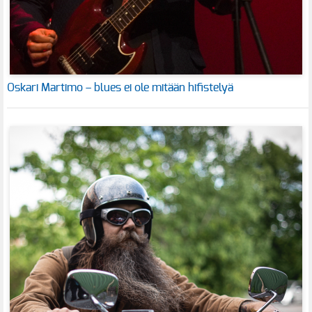
Oskari Martimo – blues ei ole mitään hifistelyä