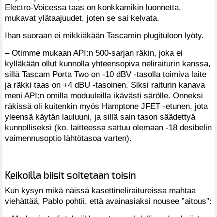
Electro-Voicessa taas on konkkamikin luonnetta,
mukavat ylätaajuudet, joten se sai kelvata.
Ihan suoraan ei mikkiäkään Tascamin plugituloon lyöty.
– Otimme mukaan API:n 500-sarjan räkin, joka ei
kylläkään ollut kunnolla yhteensopiva neliraiturin kanssa,
sillä Tascam Porta Two on -10 dBV -tasolla toimiva laite
ja räkki taas on +4 dBU -tasoinen. Siksi raiturin kanava
meni API:n omilla moduuleilla ikävästi särölle. Onneksi
räkissä oli kuitenkin myös Hamptone JFET -etunen, jota
yleensä käytän lauluuni, ja sillä sain tason säädettyä
kunnolliseksi (ko. laitteessa sattuu olemaan -18 desibelin
vaimennusoptio lähtötasoa varten).
Keikoilla biisit soitetaan toisin
Kun kysyn mikä näissä kasettineliraitureissa mahtaa
viehättää, Pablo pohtii, että avainasiaksi nousee ”aitous”: