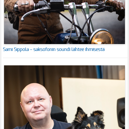
Sami Sippola – saksofonin soundi lähtee ihmisestä