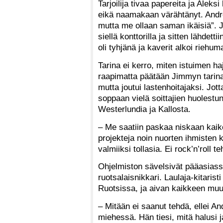
Tarjoilija tivaa papereita ja Alek
eikä naamakaan värähtänyt. André 
mutta me ollaan saman ikäisiä”. Ja 
siellä konttorilla ja sitten lähdet
oli tyhjänä ja kaverit alkoi riehum
Tarina ei kerro, miten istuimen hajo
raapimatta päätään Jimmyn tarina
mutta joutui lastenhoitajaksi. Jot
soppaan vielä soittajien huolestun
Westerlundia ja Kallosta.
– Me saatiin paskaa niskaan kaikes
projekteja noin nuorten ihmisten k
valmiiksi tollasia. Ei rock’n’roll te
Ohjelmiston sävelsivät pääasias
ruotsalaisnikkari. Laulaja-kitaris
Ruotsissa, ja aivan kaikkeen mu
– Mitään ei saanut tehdä, ellei An
miehessä. Hän tiesi, mitä halusi 