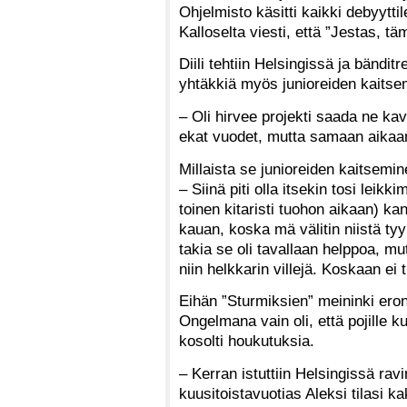
Ohjelmisto käsitti kaikki debyytti
Kalloselta viesti, että ”Jestas, t
Diili tehtiin Helsingissä ja bändit
yhtäkkiä myös junioreiden kaitse
– Oli hirvee projekti saada ne k
ekat vuodet, mutta samaan aikaan
Millaista se junioreiden kaitsemin
– Siinä piti olla itsekin tosi leik
toinen kitaristi tuohon aikaan) ka
kauan, koska mä välitin niistä ty
takia se oli tavallaan helppoa, mut
niin helkkarin villejä. Koskaan ei
Eihän ”Sturmiksien” meininki ero
Ongelmana vain oli, että pojille
kosolti houkutuksia.
– Kerran istuttiin Helsingissä ra
kuusitoistavuotias Aleksi tilasi ka