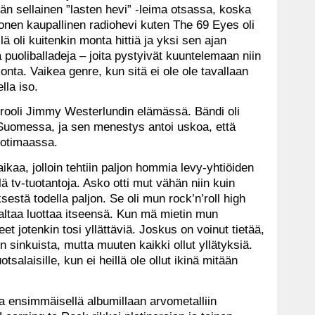
n sellainen ”lasten hevi” -leima otsassa, koska
monen kaupallinen radiohevi kuten The 69 Eyes oli
 oli kuitenkin monta hittiä ja yksi sen ajan
 puoliballadeja – joita pystyivät kuuntelemaan niin
nta. Vaikea genre, kun sitä ei ole ole tavallaan
lla iso.
 rooli Jimmy Westerlundin elämässä. Bändi oli
Suomessa, ja sen menestys antoi uskoa, että
otimaassa.
aikaa, jolloin tehtiin paljon hommia levy-yhtiöiden
ä tv-tuotantoja. Asko otti mut vähän niin kuin
eksestä todella paljon. Se oli mun rock’n’roll high
kaltaa luottaa itseensä. Kun mä mietin mun
eet jotenkin tosi yllättäviä. Joskus on voinut tietää,
ain sinkuista, mutta muuten kaikki ollut yllätyksiä.
salaisille, kun ei heillä ole ollut ikinä mitään
a ensimmäisellä albumillaan arvometalliin