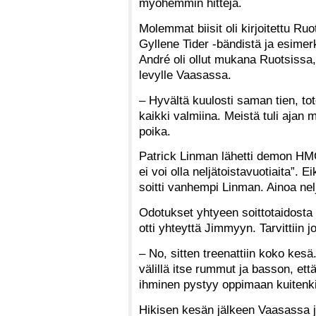
myöhemmin hittejä.
Molemmat biisit oli kirjoitettu R
Gyllene Tider -bändistä ja esimerk
André oli ollut mukana Ruotsissa,
levylle Vaasassa.
– Hyvältä kuulosti saman tien, tote
kaikki valmiina. Meistä tuli ajan m
poika.
Patrick Linman lähetti demon HMC:
ei voi olla neljätoistavuotiaita”. 
soitti vanhempi Linman. Ainoa nelj
Odotukset yhtyeen soittotaidosta e
otti yhteyttä Jimmyyn. Tarvittiin
– No, sitten treenattiin koko kesä.
välillä itse rummut ja basson, että
ihminen pystyy oppimaan kuitenki
Hikisen kesän jälkeen Vaasassa jä