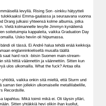
mmäisellä levyllä. Rising Son -sinkku hätyytteli
den tulokkaaksi Emma-gaalassa ja seuraavana vuonna
nd Drang julkaisi yhteensä kolme albumia, jotka
in. Vielä kolmannelle levylle Jimmyn kynäilemä
den soitetuimpia kappaleita, vaikka Graduation Day
komailla. Usko heviin oli hiipumassa.
ää bändi oli tässä. Ei André halua tehdä enää keikkoja
aan englanninkielisellä musalla täällä
ä saat hard rock -biisin Suomen main-stream-
 sitä hittiä väännettin ja väännettiin. Sitten kun
evyä ulos ulkomailla. What the fuck? Antaa olla
-yhtiötä, vaikka onkin sitä mieltä, että Sturm und
 saman tien jollekin ulkomaiselle metallilabelille,
rs Recordsille.
sa tapahtuu. Mikä toimii mikä ei. Oli täysin ylläri,
ämään. Sitten yhtäkkiä hevi olikin ihan kuollut,