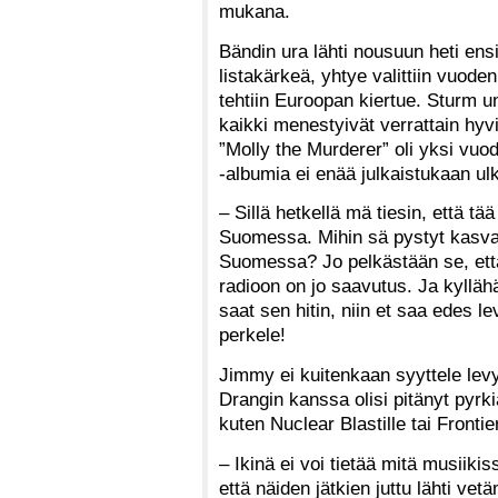
mukana.
Bändin ura lähti nousuun heti ensi
listakärkeä, yhtye valittiin vuo
tehtiin Euroopan kiertue. Sturm u
kaikki menestyivät verrattain hyv
”Molly the Murderer” oli yksi vuo
-albumia ei enää julkaistukaan ul
– Sillä hetkellä mä tiesin, että t
Suomessa. Mihin sä pystyt kasvam
Suomessa? Jo pelkästään se, ett
radioon on jo saavutus. Ja kyllähän
saat sen hitin, niin et saa edes l
perkele!
Jimmy ei kuitenkaan syyttele levy
Drangin kanssa olisi pitänyt pyrkiä
kuten Nuclear Blastille tai Frontie
– Ikinä ei voi tietää mitä musiikis
että näiden jätkien juttu lähti vet