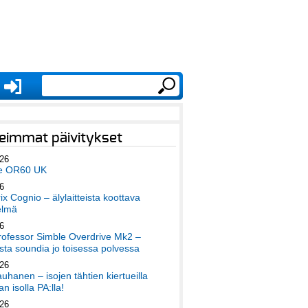
eimmat päivitykset
026
e OR60 UK
6
x Cognio – älylaitteista koottava
elmä
6
ofessor Simble Overdrive Mk2 –
ta soundia jo toisessa polvessa
026
auhanen – isojen tähtien kiertueilla
an isolla PA:lla!
026