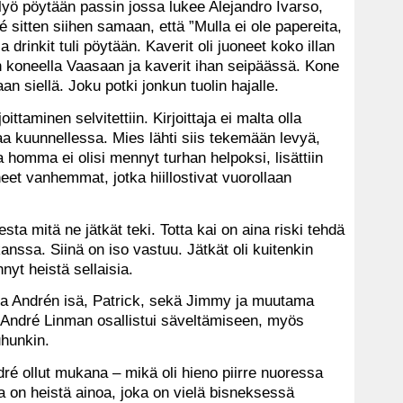
si lyö pöytään passin jossa lukee Alejandro Ivarso,
sitten siihen samaan, että ”Mulla ei ole papereita,
drinkit tuli pöytään. Kaverit oli juoneet koko illan
tiin koneella Vaasaan ja kaverit ihan seipäässä. Kone
aan siellä. Joku potki jonkun tuolin hajalle.
ittaminen selvitettiin. Kirjoittaja ei malta olla
a kuunnellessa. Mies lähti siis tekemään levyä,
ta homma ei olisi mennyt turhan helpoksi, lisättiin
eet vanhemmat, jotka hiillostivat vuorollaan
ta mitä ne jätkät teki. Totta kai on aina riski tehdä
anssa. Siinä on iso vastuu. Jätkät oli kuitenkin
hnyt heistä sellaisia.
sa Andrén isä, Patrick, sekä Jimmy ja muutama
ti André Linman osallistui säveltämiseen, myös
uhunkin.
dré ollut mukana – mikä oli hieno piirre nuoressa
ja on heistä ainoa, joka on vielä bisneksessä