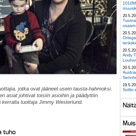
1010Mu
muusik
20.5.2
Tuomas
osaami
20.5.2
Ortega
teräski
20.5.2
Andy T
Louhivu
20.5.2
Austri
Sennhe
19.5.2
uottajia, jotka ovat jääneet usein tausta-hahmoksi.
Soitto 
en asiat johtivat toisiin asioihin ja päädyttiin
ä kerralla tuottaja Jimmy Westerlund.
Näit
Muis
a tuho