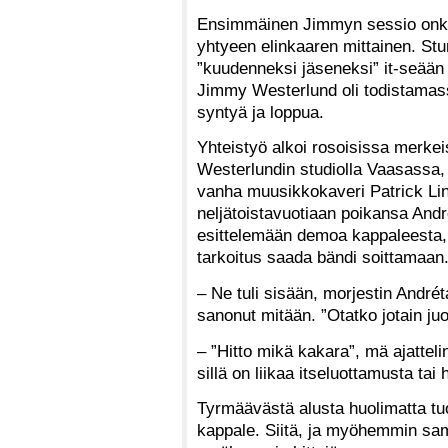
Ensimmäinen Jimmyn sessio onk
yhtyeen elinkaaren mittainen. St
”kuudenneksi jäseneksi” it-seää
Jimmy Westerlund oli todistamas
syntyä ja loppua.
Yhteistyö alkoi rosoisissa merke
Westerlundin studiolla Vaasassa
vanha muusikkokaveri Patrick Lin
neljätoistavuotiaan poikansa And
esittelemään demoa kappaleesta, j
tarkoitus saada bändi soittamaan
– Ne tuli sisään, morjestin Andrét
sanonut mitään. ”Otatko jotain j
– ”Hitto mikä kakara”, mä ajatteli
sillä on liikaa itseluottamusta ta
Tyrmäävästä alusta huolimatta tuon
kappale. Siitä, ja myöhemmin sama