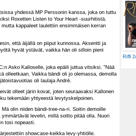
uotsissa yhdessä MP Perssonin kanssa, joka on tuttu
iksi Roxetten Listen to Your Heart -suurhitistä.
 mutta kappaleet laulettiin ensimmäisen kerran
sin, että äijällä on piiput kunnossa. Aksentti ja
yötä hyvät ystävät, vaikka hän oli silloin pieni
Riffi 
n Asko Kalloselle, joka epäili juttua vitsiksi. ”Nää
Eikä olleetkaan. Vaikka bändi oli jo olemassa, demolla
ätoistavuotias oli laulaja André.
ivät olleet järin kovat, joten seuraavaksi Kallonen
 joku tekemään yhtyeestä levytyskelpoinen.
 Mä olin niiden bändi-tree-na-ri. Soitin demoille
 ymmärtävät levelin, millä soitto pitää olla. Nuori
n tosi nopeasti.
rjestettiin showcase-keikka levy-yhtiölle.