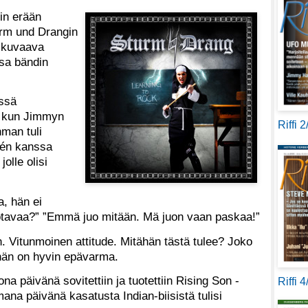
in erään
urm und Drangin
n kuvaava
sa bändin
issä
, kun Jimmyn
Riffi 
man tuli
rén kanssa
olle olisi
.
a, hän ei
uotavaa?” ”Emmä juo mitään. Mä juon vaan paskaa!”
n. Vitunmoinen attitude. Mitähän tästä tulee? Joko
i hän on hyvin epävarma.
a päivänä sovitettiin ja tuotettiin Rising Son -
Riffi 
na päivänä kasatusta Indian-biisistä tulisi