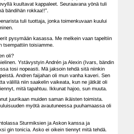
levyllä kuultavat kappaleet. Seuraavana yönä tuli
ämä bändihän rokkaa!!”.
reenarista tuli tuottaja, jonka toimenkuvaan kuului
minen.
averit pysymään kasassa. Me melkein vaan tapeltiin
 tsempattiin toisiamme.
en oli?
kimielinen. Ystävystyin Andrén ja Alexin (Ivars, bändin
nssa tosi nopeasti. Mä jaksoin tehdä sitä niinkin
ypeistä. Andren faijahan oli mun vanha kaveri. Sen
ta välillä niin saakelin vaikeata, kun ne jätkät oli
 tiennyt, mitä tapahtuu. Ikkunat hajoo, sun muuta.
nnut juurikaan muiden saman ikäisten toimista.
 kuuluisuuden myötä avautuneessa puuhamaassa oli
vintolassa Sturmiksien ja Askon kanssa ja
ksi gin tonicia. Asko ei oikein tiennyt mitä tehdä.