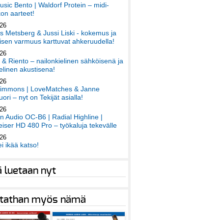
sic Bento | Waldorf Protein – midi-
on aarteet!
026
 Metsberg & Jussi Liski - kokemus ja
sen varmuus karttuvat ahkeruudella!
026
 & Riento – nailonkielinen sähköisenä ja
elinen akustisena!
026
immons | LoveMatches & Janne
ori – nyt on Tekijät asialla!
026
an Audio OC-B6 | Radial Highline |
iser HD 480 Pro – työkaluja tekevälle
026
ei ikää katso!
ä luetaan nyt
tathan myös nämä