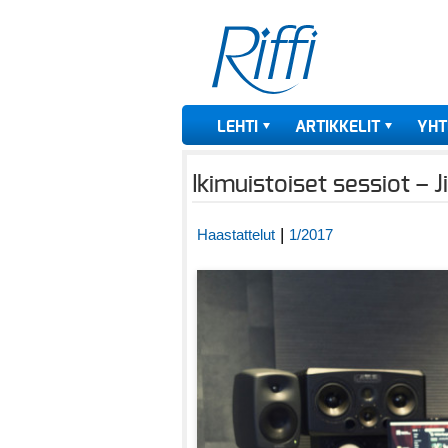
LEHTI
ARTIKKELIT
YHT
Ikimuistoiset sessiot –
|
Haastattelut
1/2017