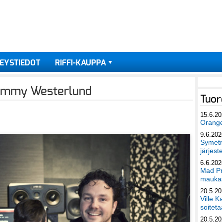
EYSTIEDOT
RIFFI-KAUPPA
 Jimmy Westerlund
Tuor
15.6.2
Orang
9.6.202
Symetri
järjest
6.6.202
Mad Pr
maukas
20.5.2
Ville K
soiteta
20.5.2