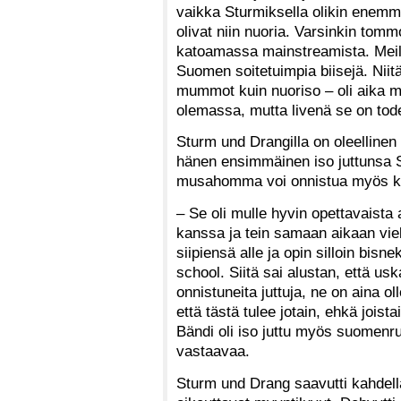
vaikka Sturmiksella olikin enemmä
olivat niin nuoria. Varsinkin tom
katoamassa mainstreamista. Meillä
Suomen soitetuimpia biisejä. Niitä
mummot kuin nuoriso – oli aika mo
olemassa, mutta livenä se on tode
Sturm und Drangilla on oleellinen
hänen ensimmäinen iso juttunsa 
musahomma voi onnistua myös k
– Se oli mulle hyvin opettavaista 
kanssa ja tein samaan aikaan viel
siipiensä alle ja opin silloin bisn
school. Siitä sai alustan, että us
onnistuneita juttuja, ne on aina oll
että tästä tulee jotain, ehkä joist
Bändi oli iso juttu myös suomenruot
vastaavaa.
Sturm und Drang saavutti kahdell