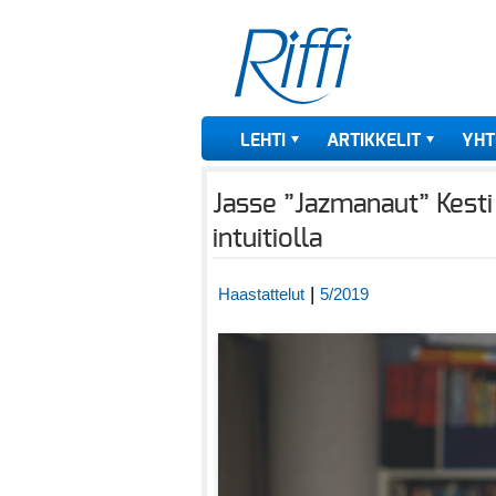
LEHTI
ARTIKKELIT
YHT
Jasse ”Jazmanaut” Kesti
intuitiolla
|
Haastattelut
5/2019