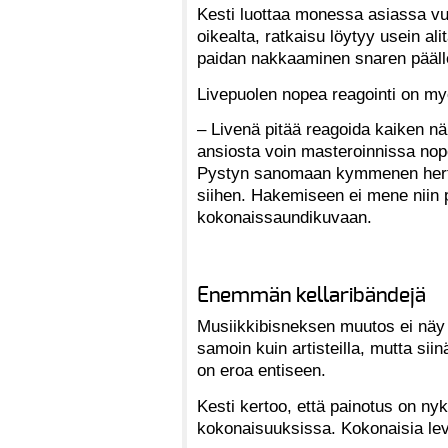
Kesti luottaa monessa asiassa vuo
oikealta, ratkaisu löytyy usein alit
paidan nakkaaminen snaren päälle
Livepuolen nopea reagointi on myö
– Livenä pitää reagoida kaiken näk
ansiosta voin masteroinnissa nope
Pystyn sanomaan kymmenen hertsi
siihen. Hakemiseen ei mene niin p
kokonaissaundikuvaan.
Enemmän kellaribändejä
Musiikkibisneksen muutos ei näy 
samoin kuin artisteilla, mutta siin
on eroa entiseen.
Kesti kertoo, että painotus on nyk
kokonaisuuksissa. Kokonaisia lev