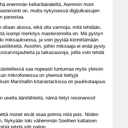
yhä enemmän kellaribändeiltä. Aiemmin moni
 masterointi on, mutta nykyisessä digijulkaisujen
n panostaa.
llaan alussa, eikä olla varmoja, mitä tehdään,
sitä isompi merkitys masteroinnilla on. Mä pystyn
kki miksauksessa, ja voin pyytää kiinnittämään
sliikkeitä. Asioihin, joihin miksaaja ei enää pysty
sisarvisjauheita ja taikasauvoja, joilla voin tehdä
 käsitellessä saa nopeasti tuntumaa myös yleisiin
okan mikrofoneissa on yleensä tiettyjä
 kuin Marshallin kitarastackissa on puukkotaajuus
n useita äänilähteitä, nämä tietyt resonanssit
 että monet eivät osaa poimia niitä pois. Niiden
n. Nykyään toki vähemmän Soothen kaltaisen
tää tehdä silti paljon.