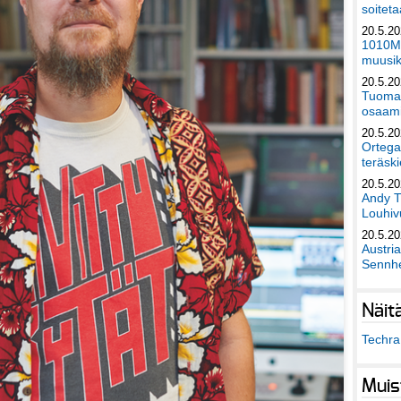
soiteta
20.5.2
1010Mu
muusik
20.5.2
Tuomas
osaami
20.5.2
Ortega
teräski
20.5.2
Andy T
Louhivu
20.5.2
Austri
Sennhe
Näit
Techra 
Muis