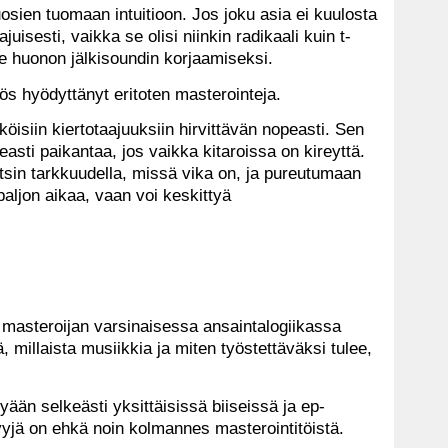
sien tuomaan intuitioon. Jos joku asia ei kuulosta
ajuisesti, vaikka se olisi niinkin radikaali kuin t-
 huonon jälkisoundin korjaamiseksi.
s hyödyttänyt eritoten masterointeja.
öisiin kiertotaajuuksiin hirvittävän nopeasti. Sen
asti paikantaa, jos vaikka kitaroissa on kireyttä.
n tarkkuudella, missä vika on, ja pureutumaan
aljon aikaa, vaan voi keskittyä
masteroijan varsinaisessa ansaintalogiikassa
ä, millaista musiikkia ja miten työstettäväksi tulee,
yään selkeästi yksittäisissä biiseissä ja ep-
yjä on ehkä noin kolmannes masterointitöistä.