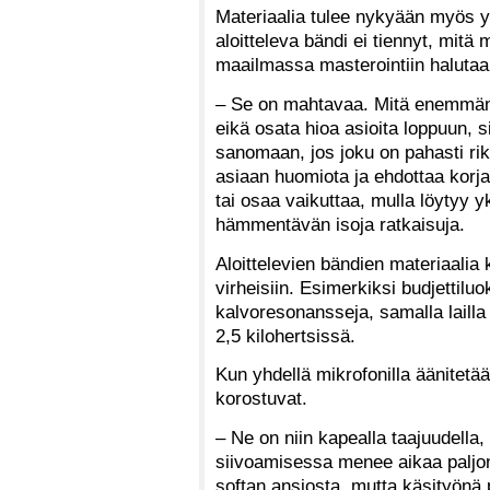
Materiaalia tulee nykyään myös 
aloitteleva bändi ei tiennyt, mitä
maailmassa masterointiin halutaa
– Se on mahtavaa. Mitä enemmän o
eikä osata hioa asioita loppuun, 
sanomaan, jos joku on pahasti ri
asiaan huomiota ja ehdottaa korjau
tai osaa vaikuttaa, mulla löytyy yk
hämmentävän isoja ratkaisuja.
Aloittelevien bändien materiaalia
virheisiin. Esimerkiksi budjettilu
kalvoresonansseja, samalla lailla
2,5 kilohertsissä.
Kun yhdellä mikrofonilla äänitetää
korostuvat.
– Ne on niin kapealla taajuudella,
siivoamisessa menee aikaa paljo
softan ansiosta, mutta käsityönä pi