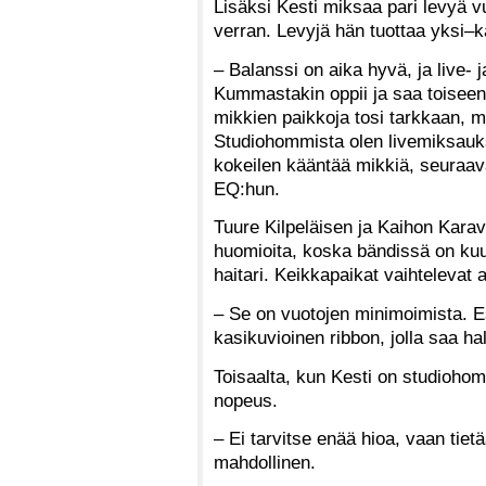
Lisäksi Kesti miksaa pari levyä vu
verran. Levyjä hän tuottaa yksi–
– Balanssi on aika hyvä, ja live- 
Kummastakin oppii ja saa toiseen.
mikkien paikkoja tosi tarkkaan, mu
Studiohommista olen livemiksaukse
kokeilen kääntää mikkiä, seuraav
EQ:hun.
Tuure Kilpeläisen ja Kaihon Karav
huomioita, koska bändissä on ku
haitari. Keikkapaikat vaihtelevat 
– Se on vuotojen minimoimista. E
kasikuvioinen ribbon, jolla saa ha
Toisaalta, kun Kesti on studiohom
nopeus.
– Ei tarvitse enää hioa, vaan tiet
mahdollinen.