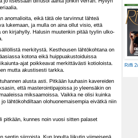
ka jo itsessään diffusoi ääntä jonkin verran. Hyllyn
eriaalia.
n anomalioita, eikä tätä ole tarvinnut lähteä
 lukemaan, ja mulla on aina ollut visio, että
on kirjahylly. Halusin muutenkin pitää tyylin ulko-
a.
llöllistä merkitystä. Kesthousen lähtökohtana on
ääasiassa kotona eikä huippuakustoiduissa
kikaiunta-ajat poikkeavat merkittävästi kotioloista.
Riffi 
n mutta akustisesti tarkka.
tuhannen alusta asti. Pitkään luuhasin kavereiden
sasin, että masterointipajoissa jo yleensäkin on
ormaaleissa miksaamoissa. Vaikka ne olisi kuinka
at jo lähtökohdiltaan olohuonemaisempia eivätkä niin
eli pitkään, kunnes noin vuosi sitten palaset
entin siirroista. Kun lopulta liikutin viimeisenä