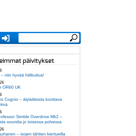
eimmat päivitykset
6
– niin hyvää hiilikuitua!
026
e OR60 UK
6
x Cognio – älylaitteista koottava
elmä
6
ofessor Simble Overdrive Mk2 –
ta soundia jo toisessa polvessa
026
auhanen – isojen tähtien kiertueilla