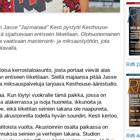
ri Jasse ”Jazmanaut” Kesti pystytti Kesthouse-
 sijaitsevaan entiseen liiketilaan. Olohuonemainen
kaa vaativaan masterointi- ja miksaustyöhön, jota
ötavalla.
Riffi 
isa kerrostaloasunto, josta portaat vievät alas
entiseen liiketilaan. Siellä majaansa pitää Jasse
ja miksauspalveluja tarjoava Kesthouse-äänistudio.
aa. Kun löytyi vuokralle tämä paikka, jossa on
 alakerrassa ja isoja huoneita, ikkunoita ja
 eikä liiketilan seinien takana ole naapureita,
lä akustoinnilla todella hyvän soundin, Kesti kertoo.
litoista vuotta. Akustoinnin osalta paikassa on
nnuksia seinien ja verhojen takana. Studion
Riffi 