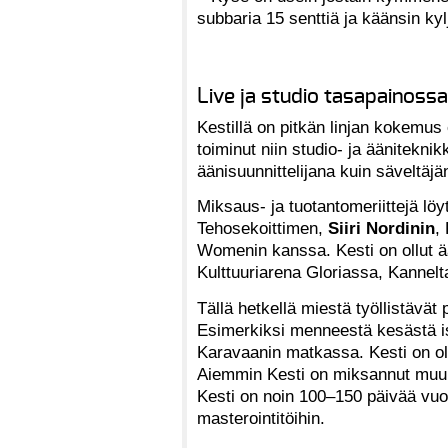
subbaria 15 senttiä ja käänsin kylje
Live ja studio tasapainossa
Kestillä on pitkän linjan kokemus 
toiminut niin studio- ja äänitekn
äänisuunnittelijana kuin säveltäjä
Miksaus- ja tuotantomeriittejä l
Tehosekoittimen,
Siiri Nordinin
,
Womenin kanssa. Kesti on ollut ä
Kulttuuriarena Gloriassa, Kannelt
Tällä hetkellä miestä työllistävä
Esimerkiksi menneestä kesästä i
Karavaanin matkassa. Kesti on o
Aiemmin Kesti on miksannut mu
Kesti on noin 100–150 päivää vuo
masterointitöihin.