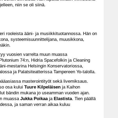
lleen, niin se oli siinä.
eri rooleista ääni- ja musiikkituotannossa. Hän on
ikkona, systeemisuunnittelijana, muusikkona,
näkin.
öytyy vuosien varrelta muun muassa
 Plutonium 74:n, Hidria Spacefolkin ja Cleaning
äni-mestarina Helsingin Konservatoriossa,
alossa ja Palatsiteatterissa Tampereen Yo-talolla.
t pääasiassa masterointityöt sekä livemiksaus.
so osa kului
Tuure Kilpeläisen
ja Kaihon
llut bändin mukana jo useamman vuoden ajan.
un muassa
Jukka Poikaa
ja
Elastista
. Tien päällä
dessa, ja saman verran aikaa kuluu