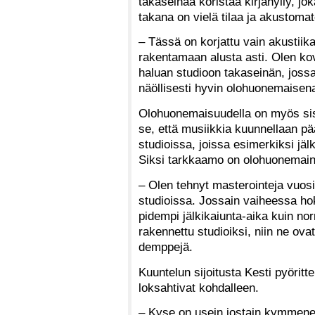
takaseinää koristaa kirjahylly, jo
takana on vielä tilaa ja akustomat
– Tässä on korjattu vain akustiika
rakentamaan alusta asti. Olen kova
haluan studioon takaseinän, jossa 
näöllisesti hyvin olohuonemaisen
Olohuonemaisuudella on myös sisä
se, että musiikkia kuunnellaan p
studioissa, joissa esimerkiksi jäl
Siksi tarkkaamo on olohuonemaine
– Olen tehnyt masterointeja vuosi
studioissa. Jossain vaiheessa hok
pidempi jälkikaiunta-aika kuin n
rakennettu studioiksi, niin ne ov
demppejä.
Kuuntelun sijoitusta Kesti pyöritt
loksahtivat kohdalleen.
– Kyse on usein jostain kymmenen s