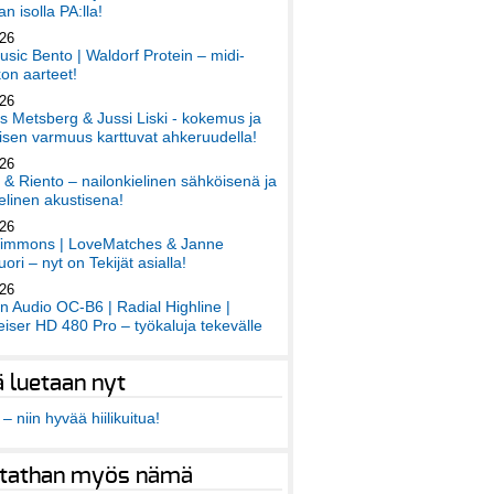
an isolla PA:lla!
026
sic Bento | Waldorf Protein – midi-
on aarteet!
026
 Metsberg & Jussi Liski - kokemus ja
sen varmuus karttuvat ahkeruudella!
026
 & Riento – nailonkielinen sähköisenä ja
elinen akustisena!
026
immons | LoveMatches & Janne
ori – nyt on Tekijät asialla!
026
an Audio OC-B6 | Radial Highline |
iser HD 480 Pro – työkaluja tekevälle
ä luetaan nyt
– niin hyvää hiilikuitua!
tathan myös nämä