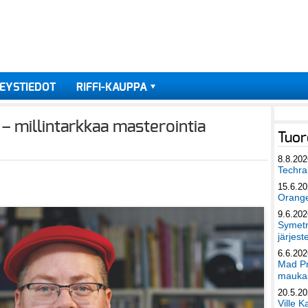
EYSTIEDOT
RIFFI-KAUPPA
 – millintarkkaa masterointia
Tuor
8.8.202
Techra 
15.6.2
Orang
9.6.202
Symetri
järjest
6.6.202
Mad Pr
maukas
20.5.2
Ville K