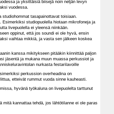
odessa ja yksittäisiä biisejä noin neljän levyn
kaksi vuodessa.
ja studiohommat tasapainottavat toisiaan.
 Esimerkiksi studiopuolella hiotaan mikrofoneja ja
tta livepuolella ei yleensä niinkään.
en oppinut, että jos soundi ei ole hyvä, ensin
aksi vaihtaa mikkiä, ja vasta sen jälkeen koskea
aanin kanssa mikitykseen pitääkin kiinnittää paljon
usi jäsentä ja mukana muun muassa perkussiot ja
anniskeluravintolan nurkasta festarilavoille
simerkiksi perkussion overheadina on
llittua, etteivät rummut vuoda sinne kauheasti.
missa, hyvänä työkaluna on livepuolelta tarttunut
ää mitä kannattaa tehdä, jos lähtötilanne ei ole paras