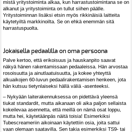
mistä yritystoiminta alkaa, kun harrastustoimintana se on
alkanut ja yritystoiminta on tullut siihen päälle.
Yritystoiminnan lisäksi etsin myös rikkinäisiä laitteita
käytetyiltä markkinoilta. Se on ehkä enemmän sitä
harrastuspuolta.
Jokaisella pedaalilla on oma persoona
Palve kertoo, että erikoisuus ja hauskanpito saavat
näkyä hänen rakentamissaan pedaaleissa. Hän arvostaa
rosoisuutta ja ainutlaatuisuutta, ja kokee yhteyttä
alkuaikojen 60-luvun pedaalirakentamisen henkeen, jota
hän kutsuu tietynlaiseksi hällä väliä -asenteeksi.
– Nykyään laiterakennuksessa on pidettävä yleensä
tiukat standardit, mutta aikanaan oli aika paljon sellaista
kokeilevaa asennetta, että meillä on nämä osat loppu,
mutta hei, käytetäänpäs näitä toisia! Esimerkiksi
Tubescreameriin aikoinaan käytettiin osia, joita sattui
vaan olemaan saatavilla. Sen takia esimerkiksi TS9- tai