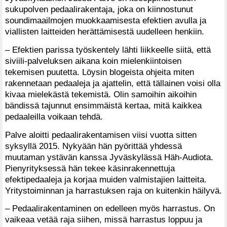
sukupolven pedaalirakentaja, joka on kiinnostunut
soundimaailmojen muokkaamisesta efektien avulla ja
viallisten laitteiden herättämisestä uudelleen henkiin.
– Efektien parissa työskentely lähti liikkeelle siitä, että
siviili-palveluksen aikana koin mielenkiintoisen
tekemisen puutetta. Löysin blogeista ohjeita miten
rakennetaan pedaaleja ja ajattelin, että tällainen voisi olla
kivaa mielekästä tekemistä. Olin samoihin aikoihin
bändissä tajunnut ensimmäistä kertaa, mitä kaikkea
pedaaleilla voikaan tehdä.
Palve aloitti pedaalirakentamisen viisi vuotta sitten
syksyllä 2015. Nykyään hän pyörittää yhdessä
muutaman ystävän kanssa Jyväskylässä Häh-Audiota.
Pienyrityksessä hän tekee käsinrakennettuja
efektipedaaleja ja korjaa muiden valmistajien laitteita.
Yritystoiminnan ja harrastuksen raja on kuitenkin häilyvä.
– Pedaalirakentaminen on edelleen myös harrastus. On
vaikeaa vetää raja siihen, missä harrastus loppuu ja