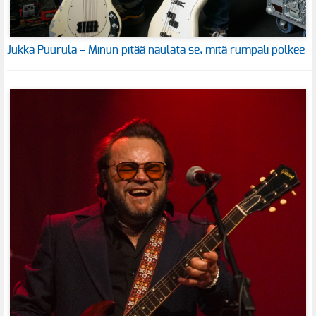
Jukka Puurula – Minun pitää naulata se, mitä rumpali polkee