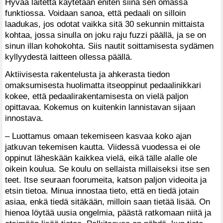
Hyvää laitetta käytetään eniten siinä sen omassa
funktiossa. Voidaan sanoa, että pedaali on silloin
laadukas, jos odotat vaikka sitä 30 sekunnin mittaista
kohtaa, jossa sinulla on joku raju fuzzi päällä, ja se on
sinun illan kohokohta. Siis nautit soittamisesta sydämen
kyllyydestä laitteen ollessa päällä.
Aktiivisesta rakentelusta ja ahkerasta tiedon
omaksumisesta huolimatta itseoppinut pedaalinikkari
kokee, että pedaalirakentamisesta on vielä paljon
opittavaa. Kokemus on kuitenkin lannistavan sijaan
innostava.
– Luottamus omaan tekemiseen kasvaa koko ajan
jatkuvan tekemisen kautta. Viidessä vuodessa ei ole
oppinut läheskään kaikkea vielä, eikä tälle alalle ole
oikein koulua. Se koulu on sellaista millaiseksi itse sen
teet. Itse seuraan foorumeita, katson paljon videoita ja
etsin tietoa. Minua innostaa tieto, että en tiedä jotain
asiaa, enkä tiedä sitäkään, milloin saan tietää lisää. On
hienoa löytää uusia ongelmia, päästä ratkomaan niitä ja