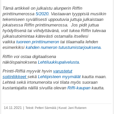
T
ämä artikkeli on julkaistu alunperin Riffin
printtinumerossa
5/2020
. Vastaavan tyyppisiä musiikin
tekemiseen syvällisesti uppoutuvia juttuja julkaistaan
jokaisessa Riffin printtinumerossa.
Jos pidit juttua
hyödyllisenä tai viihdyttävänä, voit tukea Riffin tulevaa
julkaisutoimintaa kätevästi ostamalla itsellesi
vaikka
tuoreen printtinumeron
tai tilaamalla lehden
esimerkiksi
kahden numeron tutustumistarjouksena.
Riffin voi ostaa digitaalisena
näköispainoksena
Lehtiluukkupalvelusta
.
Printti-Riffiä myyvät hyvin
varustetut
soitinliikkeet
sekä
Lehtipisteen myymälät
kautta maan.
Lehteä sekä irtonumeroita voi tilata myös suoraan
kustantajalta näillä sivuilla olevan
Riffi-kaupan
kautta.
14.11.2021
|
Teksti: Petteri Särmälä | Kuvat: Jani Rutanen