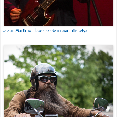
Oskari Martimo – blues ei ole mitään hifistelyä