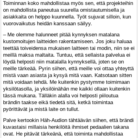
Toiminnan koko mahdollistaa myös sen, että projekteihin
on mahdollista paneutua suurella omistautumisella ja
asiakkaita on helppo kuunnella. Työt sujuvat silloin, kun
vuorovaikutus heidän kanssaan säilyy.
– Me olemme halunneet pitää kynnyksen matalana
kustomoitujen laitteiden rakentamiseen. Jos joku haluaa
teettää toiveidensa mukaisen laitteen tai modin, niin se ei
meillä maksa maltaita. Tuntuu, että sellaista palvelua ei
löydä helposti niin matalalla kynnyksellä, joten se on
meille tärkeää. Pyrin siihen, että meille voi ottaa yhteyttä
mistä vaan asiasta ja kysyä mitä vaan. Katsotaan sitten
mitä voidaan tehdä. Me kuitenkin pystymme toimimaan
yksilötasolla, ja yksilöinähän me kaikki ollaan kuitenkin
tässä mukana. Tälläkin alalla voi helposti piiloutua
brändin taakse eikä tiedetä sitä, ketkä toimintaa
pyörittävät ja mistä laite on tullut.
Palve kertookin Häh-Audion tähtäävän siihen, että brändi
kuvastaisi millaisia henkilöitä ihmiset pedaalien takana
ovat. He pitävät tärkeänä, että toiminta mahdollistaa