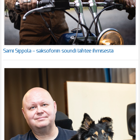
Sami Sippola – saksofonin soundi lähtee ihmisestä