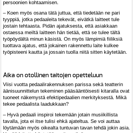
persoonien kohtaamisen.
– Koen myös osana tätä juttua, että tiedetään ne pari
tyyppiä, jotka pedaaleita tekevät, eivätkä laitteet tule
jostain tehtaasta. Pidän ajatuksesta, että asiakkaan
ostaessa meiltä laitteen hän tietää, että se tulee tältä
työpöydältä minun käsistä. On myös lämpimiä fiiliksiä
tuottava ajatus, että jokainen rakennettu laite kulkee
työpisteeni kautta ja jossain tuolla niitä sitten käytetään.
Aika on otollinen taitojen opetteluun
Viisi vuotta pedaalirakennuksen parissa sekä teatterin
äänisuunnittelun tekeminen pääsääntöisesti kitaralla ovat
tuoneet näkemystä efektipedaalien merkityksestä. Mikä
tekee pedaalista laadukkaan?
– Hyvä pedaali inspiroi tekemään jotain musiikillista
tavalla, jota ei itse tulisi ehkä ajateltua. Se voi auttaa
löytämään myös oikealta tuntuvan tavan tehdä jokin asia.