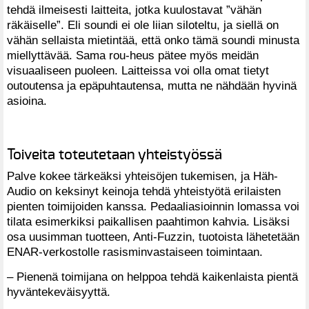
tehdä ilmeisesti laitteita, jotka kuulostavat ”vähän
räkäiselle”. Eli soundi ei ole liian siloteltu, ja siellä on
vähän sellaista mietintää, että onko tämä soundi minusta
miellyttävää. Sama rou-heus pätee myös meidän
visuaaliseen puoleen. Laitteissa voi olla omat tietyt
outoutensa ja epäpuhtautensa, mutta ne nähdään hyvinä
asioina.
Toiveita toteutetaan yhteistyössä
Palve kokee tärkeäksi yhteisöjen tukemisen, ja Häh-
Audio on keksinyt keinoja tehdä yhteistyötä erilaisten
pienten toimijoiden kanssa. Pedaaliasioinnin lomassa voi
tilata esimerkiksi paikallisen paahtimon kahvia. Lisäksi
osa uusimman tuotteen, Anti-Fuzzin, tuotoista lähetetään
ENAR-verkostolle rasisminvastaiseen toimintaan.
– Pienenä toimijana on helppoa tehdä kaikenlaista pientä
hyväntekeväisyyttä.