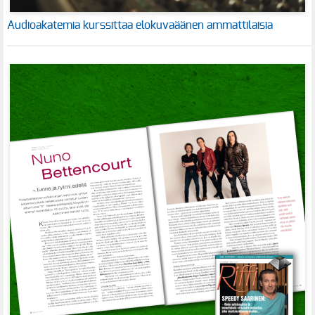
Audioakatemia kurssittaa elokuvaäänen ammattilaisia