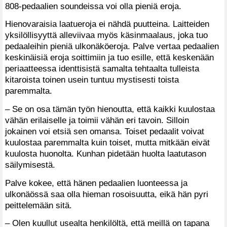
808-pedaalien soundeissa voi olla pieniä eroja.
Hienovaraisia laatueroja ei nähdä puutteina. Laitteiden
yksilöllisyyttä alleviivaa myös käsinmaalaus, joka tuo
pedaaleihin pieniä ulkonäköeroja. Palve vertaa pedaalien
keskinäisiä eroja soittimiin ja tuo esille, että keskenään
periaatteessa identtisistä samalta tehtaalta tulleista
kitaroista toinen usein tuntuu mystisesti toista
paremmalta.
– Se on osa tämän työn hienoutta, että kaikki kuulostaa
vähän erilaiselle ja toimii vähän eri tavoin. Silloin
jokainen voi etsiä sen omansa. Toiset pedaalit voivat
kuulostaa paremmalta kuin toiset, mutta mitkään eivät
kuulosta huonolta. Kunhan pidetään huolta laatutason
säilymisestä.
Palve kokee, että hänen pedaalien luonteessa ja
ulkonäössä saa olla hieman rosoisuutta, eikä hän pyri
peittelemään sitä.
– Olen kuullut usealta henkilöltä, että meillä on tapana