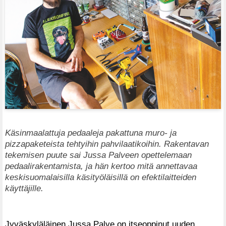
Käsinmaalattuja pedaaleja pakattuna muro- ja
pizzapaketeista tehtyihin pahvilaatikoihin. Rakentavan
tekemisen puute sai Jussa Palveen opettelemaan
pedaalirakentamista, ja hän kertoo mitä annettavaa
keskisuomalaisilla käsityöläisillä on efektilaitteiden
käyttäjille.
Jyväskyläläinen Jussa Palve on itseoppinut uuden