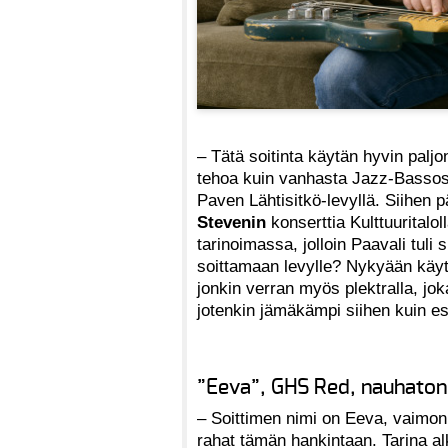
– Tätä soitinta käytän hyvin palj
tehoa kuin vanhasta Jazz-Bassos
Paven Lähtisitkö-levyllä. Siihen
Stevenin
konserttia Kulttuuritalol
tarinoimassa, jolloin Paavali tuli 
soittamaan levylle? Nykyään käyt
jonkin verran myös plektralla, jo
jotenkin jämäkämpi siihen kuin e
”Eeva”, GHS Red, nauhaton
– Soittimen nimi on Eeva, vaimon
rahat tämän hankintaan. Tarina alko