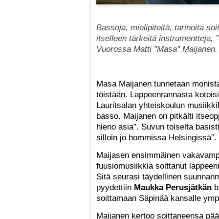
Bassoja, mielipiteitä, tarinoita so
itselleen tärkeitä instrumentteja,
Vuorossa Matti "Masa" Maijanen.
Masa Maijanen tunnetaan monista
töistään. Lappeenrannasta kotoisi
Lauritsalan yhteiskoulun musiikki
basso. Maijanen on pitkälti itseopp
hieno asia”. Suvun toiselta basistil
silloin jo hommissa Helsingissä”.
Maijasen ensimmäinen vakavampi
fuusiomusiikkia soittanut lappeen
Sitä seurasi täydellinen suunnanm
pyydettiin
Maukka Perusjätkän
bä
soittamaan Säpinää kansalle ymp
Maijanen kertoo soittaneensa pä