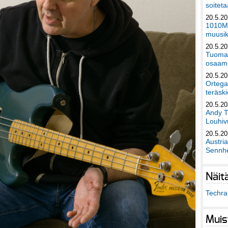
soiteta
20.5.2
1010Mu
muusik
20.5.2
Tuomas
osaami
20.5.2
Ortega
teräski
20.5.2
Andy T
Louhivu
20.5.2
Austri
Sennhe
Näit
Techra 
Muis