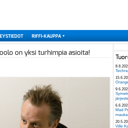
EYSTIEDOT
RIFFI-KAUPPA
olo on yksi turhimpia asioita!
Tuor
8.8.202
Techra 
15.6.2
Orang
9.6.202
Symetri
järjest
6.6.202
Mad Pr
maukas
20.5.2
Ville K