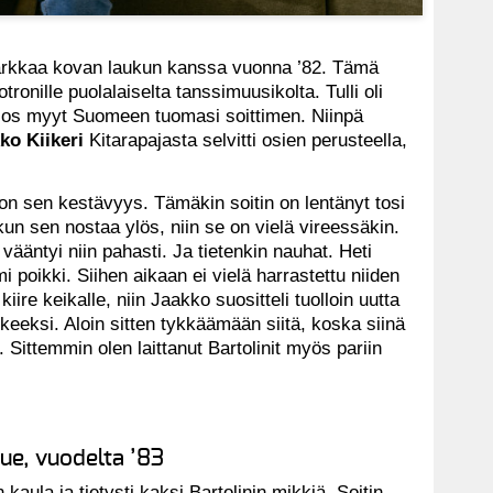
arkkaa kovan laukun kanssa vuonna ’82. Tämä
ronille puolalaiselta tanssimuusikolta. Tulli oli
tä jos myyt Suomeen tuomasi soittimen. Niinpä
ko Kiikeri
Kitarapajasta selvitti osien perusteella,
on sen kestävyys. Tämäkin soitin on lentänyt tosi
un sen nostaa ylös, niin se on vielä vireessäkin.
 vääntyi niin pahasti. Ja tietenkin nauhat. Heti
 poikki. Siihen aikaan ei vielä harrastettu niiden
iire keikalle, niin Jaakko suositteli tuolloin uutta
kokeeksi. Aloin sitten tykkäämään siitä, koska siinä
ittemmin olen laittanut Bartolinit myös pariin
ue, vuodelta ’83
aula ja tietysti kaksi Bartolinin mikkiä. Soitin