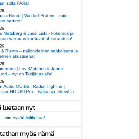
an isolla PA:lla!
026
sic Bento | Waldorf Protein – midi-
on aarteet!
026
 Metsberg & Jussi Liski - kokemus ja
sen varmuus karttuvat ahkeruudella!
026
 & Riento – nailonkielinen sähköisenä ja
elinen akustisena!
026
immons | LoveMatches & Janne
ori – nyt on Tekijät asialla!
026
an Audio OC-B6 | Radial Highline |
iser HD 480 Pro – työkaluja tekevälle
ä luetaan nyt
– niin hyvää hiilikuitua!
tathan myös nämä