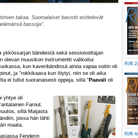
ittimien takaa. Suomalaiset basistit esittelevät
 ”elämänsä bassoja”.
 ykkössarjan bändeistä sekä sessiosoittajan
n olevan muusikon instrumentti valikoitui
Riffi 
luokassa, kun kaveribändissä ainoa vapaa soitin oli
inut, ja ”rokkikaava kun löytyi, niin se oli aika
ta ei tullut suoranaisesti oppeja, sillä ”
Paavali
oli
 yhtye oli
rantalainen Farout.
uutos, sillä Maijasta
ndiin, jossa hän lähti
äri maata.
Riffi 
äasiassa Fenderin