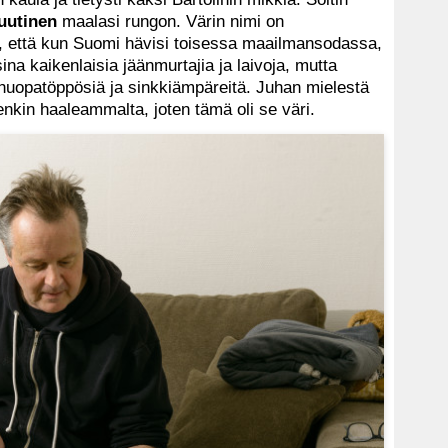
uutinen
maalasi rungon. Värin nimi on
ä, että kun Suomi hävisi toisessa maailmansodassa,
ina kaikenlaisia jäänmurtajia ja laivoja, mutta
 huopatöppösiä ja sinkkiämpäreitä. Juhan mielestä
enkin haaleammalta, joten tämä oli se väri.