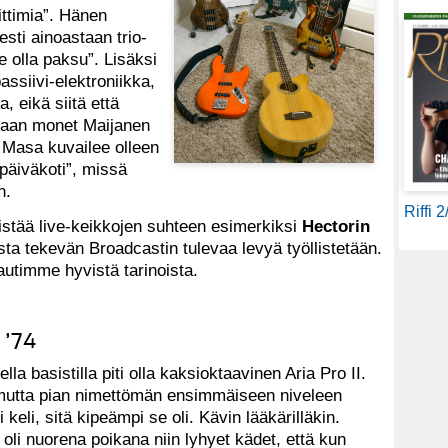
ittimia”. Hänen
esti ainoastaan trio-
e olla paksu”. Lisäksi
ssiivi-elektroniikka,
a, eikä siitä että
staan monet Maijanen
 Masa kuvailee olleen
 päiväkoti”, missä
in.
Riffi 
stää live-keikkojen suhteen esimerkiksi
Hectorin
ta tekevän Broadcastin tulevaa levyä työllistetään.
autimme hyvistä tarinoista.
a ’74
lla basistilla piti olla kaksioktaavinen Aria Pro II.
, mutta pian nimettömän ensimmäiseen niveleen
keli, sitä kipeämpi se oli. Kävin lääkärilläkin.
a oli nuorena poikana niin lyhyet kädet, että kun