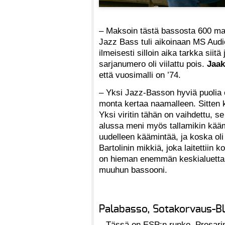
– Maksoin tästä bassosta 600 m
Jazz Bass tuli aikoinaan MS Audiot
ilmeisesti silloin aika tarkka sii
sarjanumero oli viilattu pois.
Jaak
että vuosimalli on ’74.
– Yksi Jazz-Basson hyviä puolia 
monta kertaa naamalleen. Sitten k
Yksi viritin tähän on vaihdettu, se
alussa meni myös tallamikin käämi
uudelleen käämintää, ja koska oli k
Bartolinin mikkiä, joka laitettiin 
on hieman enemmän keskialuetta. S
muuhun bassooni.
Palabasso, Sotakorvaus-Bl
– Tässä on ESP:n runko, Presarin k