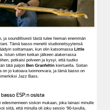
on, ja soundillisesti tästä tulee hieman enemmän
tani. Tämä basso menetti studioneitsyytensä
 päädyin soittamaan, kun olin katsomassa
Little
la. Istuin sitten keikan jälkeen alakerrassa
siihen, potkaisi polveen ja kysyi, että tuutko
än tätä paljon
Ben Granfeltin
kiertueilla. Soitan
ka on jo katoava luonnonvara, ja tämä basso on
simerkiksi Jazz Bass.
 basso ESP:n osista
i edesmenneen siskon mukaan, joka lainasi minulle
i siitä, että minulla oli joku sessio ’90-luvulla,