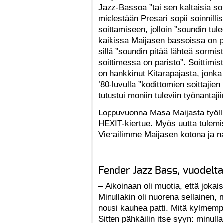
Jazz-Bassoa ”tai sen kaltaisia so
mielestään Presari sopii soinnillis
soittamiseen, jolloin ”soundin tule
kaikissa Maijasen bassoissa on pa
sillä ”soundin pitää lähteä sormist
soittimessa on paristo”. Soittimi
on hankkinut Kitarapajasta, jonka
’80-luvulla ”kodittomien soittajien
tutustui moniin tuleviin työnantaji
Loppuvuonna Masa Maijasta työlli
HEXIT-kiertue. Myös uutta tulemis
Vierailimme Maijasen kotona ja n
Fender Jazz Bass, vuodelt
– Aikoinaan oli muotia, että jokaise
Minullakin oli nuorena sellainen
nousi kauhea patti. Mitä kylmempi 
Sitten pähkäilin itse syyn: minull