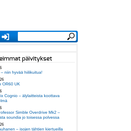
eimmat päivitykset
6
– niin hyvää hiilikuitua!
026
e OR60 UK
6
x Cognio – älylaitteista koottava
elmä
6
ofessor Simble Overdrive Mk2 –
ta soundia jo toisessa polvessa
026
auhanen – isojen tähtien kiertueilla