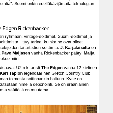
ointia”. Suomi onkin edelläkävijämaita teknologian
he Edgen Rickenbacker
ri ryhmään: vintage-soittimet, Suomi-soittimet ja
ttimista liittyy tarina, kuinka ne ovat olleet
ekijöiden tai artistien soittimia.
J. Karjalaiselta
on
a
Pave Maijasen
vanha Rickenbacker päätyi
Maija
kokoelmiin.
kisaavat U2:n kitaristi
The Edgen
vanha 12-kielinen
Kari Tapion
legendaarinen Gretch Country Club
nnan toimesta soitinpankin haltuun. Kyse on
kutsutaan nimellä deponointi. Se on eräänlainen
ttimia säätiöllä on muutama.