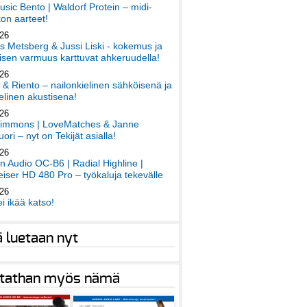
sic Bento | Waldorf Protein – midi-
on aarteet!
026
 Metsberg & Jussi Liski - kokemus ja
sen varmuus karttuvat ahkeruudella!
026
 & Riento – nailonkielinen sähköisenä ja
elinen akustisena!
026
immons | LoveMatches & Janne
ori – nyt on Tekijät asialla!
026
an Audio OC-B6 | Radial Highline |
iser HD 480 Pro – työkaluja tekevälle
026
ei ikää katso!
ä luetaan nyt
tathan myös nämä