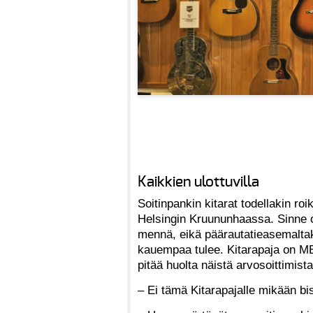
Kaikkien ulottuvilla
Soitinpankin kitarat todellakin roi
Helsingin Kruununhaassa. Sinne 
mennä, eikä päärautatieasemaltak
kauempaa tulee. Kitarapaja on M
pitää huolta näistä arvosoittimis
– Ei tämä Kitarapajalle mikään bi