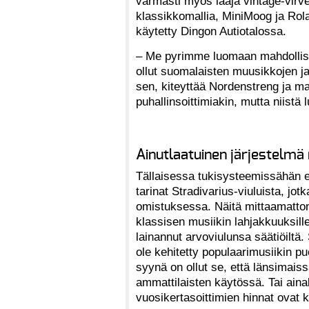
varmasti myös laaja vintage-virve
klassikkomallia, MiniMoog ja Rola
käytetty Dingon Autiotalossa.
– Me pyrimme luomaan mahdollisuud
ollut suomalaisten muusikkojen ja
sen, kiteyttää Nordenstreng ja ma
puhallinsoittimiakin, mutta niistä
Ainutlaatuinen järjestelm
Tällaisessa tukisysteemissähän ei
tarinat Stradivarius-viuluista, jotk
omistuksessa. Näitä mittaamattom
klassisen musiikin lahjakkuuksil
lainannut arvoviulunsa säätiöiltä.
ole kehitetty populaarimusiikin pu
syynä on ollut se, että länsimaiss
ammattilaisten käytössä. Tai aina
vuosikertasoittimien hinnat ovat k