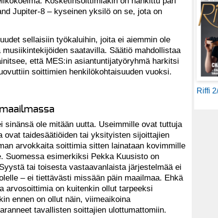
likokoelma. Kosketinsoittimiakin on hankittu pari
nd Jupiter-8 – kyseinen yksilö on se, jota on
et sellaisiin työkaluihin, joita ei aiemmin ole
 musiikintekijöiden saatavilla. Säätiö mahdollistaa
initsee, että MES:in asiantuntijatyöryhmä harkitsi
 luovuttiin soittimien henkilökohtaisuuden vuoksi.
Riffi 
ä maailmassa
 sinänsä ole mitään uutta. Useimmille ovat tuttuja
a ovat taidesäätiöiden tai yksityisten sijoittajien
an arvokkaita soittimia sitten lainataan kovimmille
le. Suomessa esimerkiksi Pekka Kuusisto on
 Syystä tai toisesta vastaavanlaista järjestelmää ei
olelle – ei tiettävästi missään päin maailmaa. Ehkä
a arvosoittimia on kuitenkin ollut tarpeeksi
kin ennen on ollut näin, viimeaikoina
aranneet tavallisten soittajien ulottumattomiin.