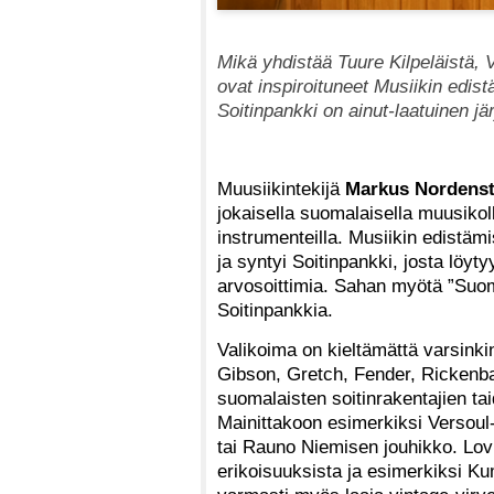
Mikä yhdistää Tuure Kilpeläistä,
ovat inspiroituneet Musiikin edist
Soitinpankki on ainut-laatuinen jä
Muusiikintekijä
Markus Nordens
jokaisella suomalaisella muusikoll
instrumenteilla. Musiikin edistäm
ja syntyi Soitinpankki, josta löyt
arvosoittimia. Sahan myötä ”Suom
Soitinpankkia.
Valikoima on kieltämättä varsinki
Gibson, Gretch, Fender, Rickenbac
suomalaisten soitinrakentajien taid
Mainittakoon esimerkiksi Versoul
tai Rauno Niemisen jouhikko. Lov
erikoisuuksista ja esimerkiksi Ku