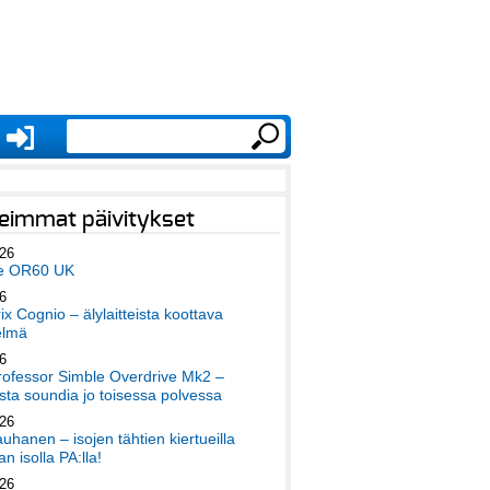
eimmat päivitykset
026
e OR60 UK
6
x Cognio – älylaitteista koottava
elmä
6
ofessor Simble Overdrive Mk2 –
ta soundia jo toisessa polvessa
026
auhanen – isojen tähtien kiertueilla
an isolla PA:lla!
026