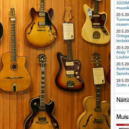
1010Mu
muusik
20.5.2
Tuomas
osaami
20.5.2
Ortega
teräski
20.5.2
Andy T
Louhivu
20.5.2
Austri
Sennhe
19.5.2
Soitto 
Näit
Muis