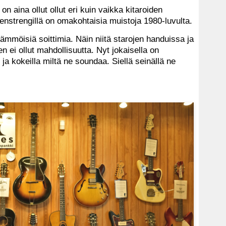
n aina ollut ollut eri kuin vaikka kitaroiden
nstrengillä on omakohtaisia muistoja 1980-luvulta.
 tämmöisiä soittimia. Näin niitä starojen handuissa ja
n ei ollut mahdollisuutta. Nyt jokaisella on
a kokeilla miltä ne soundaa. Siellä seinällä ne