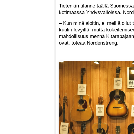
Tietenkin tilanne täällä Suomessa o
kotimaassa Yhdysvalloissa. Norde
– Kun minä aloitin, ei meillä ollut
kuulin levyillä, mutta kokeilemisee
mahdollisuus mennä Kitarapajaan j
ovat, toteaa Nordenstreng.