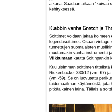
aikana. Saadaan aikaan ”kuivaa s
kehityksessä.
Klabbin vanha Gretch ja T
Soittimet voidaan jakaa kolmeen e
legendasoittimet. Osaan vintage-soi
tunnettujen suomalaisten musiikint
muutamakin vanha instrumentti j
Vilkkumaan
kautta Soitinpankin 
Kuuluisimman soittimen tittelistä 
Rickenbacker 330/12 (vm -67) ja
(vm -59). Se on luovutettu periku
taidemaailman käytännöstä, jota 
pitkäaikainen laina. Tällaisia soi