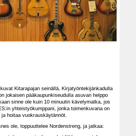
kkuvat Kitarapajan seinällä, Kirjatyöntekijänkadulla
on jokaisen pääkaupunkiseudulla asuvan helppo
aan sinne ole kuin 10 minuutin kävelymatka, jos
ES:in yhteistyökumppani, jonka toimenkuvana on
ta ja hoitaa vuokrauskäytännöt.
snes ole, toppuuttelee Nordenstreng, ja jatkaa: