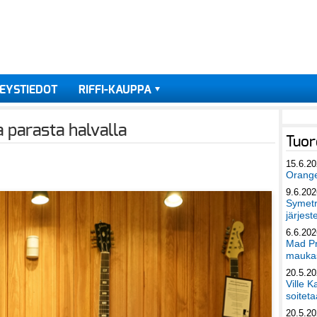
EYSTIEDOT
RIFFI-KAUPPA
 parasta halvalla
Tuor
15.6.2
Orang
9.6.202
Symetri
järjest
6.6.202
Mad Pr
maukas
20.5.2
Ville K
soiteta
20.5.2