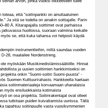
 seinän arvon, jonka vuoksi liikkeeseen tulee
 toteaa, että ”soitinpankki on ainutlaatuinen
e.” Ja sitä se todella on ainakin soittajalle. Parin
50–80 Ä. Kitarapajalla soittimet ovat parhaissa
 jatkuvassa huollossa, suoraan valmiina keikalle
n myös se, että kuka tahansa voi helposti käydä
 uudempiin instrumentteihin, miltä saundaa vuoden
9 D-28, maalailee Nordenstreng.
ti ole myöskään Musiikinedistämissäätiölle. Hinnat
mahdollista ja uusien soittimien hankkimiseksi on
projektia onkin ”Suomi-soitin Suomi-puusta” -
myös Suomen Kulttuurirahasto. Hankkeella haetaan
aisia soitinmateriaaleja korvaamaan uhanalaisia
aan myös ensiluokkaista kotimaista
styö on osa projektia. Soitinrakentajat ovat olleet
ossa tutkitaan puiden kuivattamista uunissa. Tällä
joka tapahtuu soitinpuulle vasta vuosikymmenien