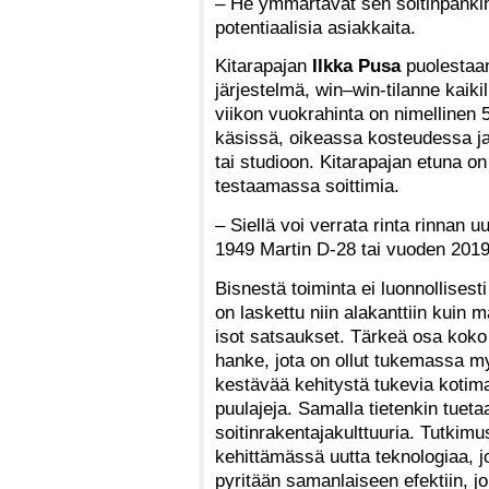
– He ymmärtävät sen soitinpankin
potentiaalisia asiakkaita.
Kitarapajan
Ilkka Pusa
puolestaan
järjestelmä, win–win-tilanne kaikill
viikon vuokrahinta on nimellinen 
käsissä, oikeassa kosteudessa ja
tai studioon. Kitarapajan etuna o
testaamassa soittimia.
– Siellä voi verrata rinta rinnan
1949 Martin D-28 tai vuoden 201
Bisnestä toiminta ei luonnollises
on laskettu niin alakanttiin kuin 
isot satsaukset. Tärkeä osa koko 
hanke, jota on ollut tukemassa 
kestävää kehitystä tukevia kotim
puulajeja. Samalla tietenkin tuet
soitinrakentajakulttuuria. Tutkimu
kehittämässä uutta teknologiaa, j
pyritään samanlaiseen efektiin, 