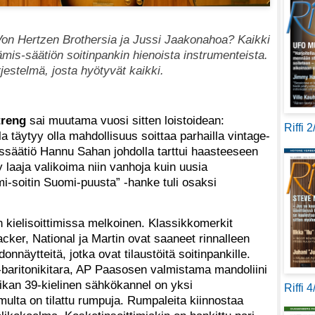
 Von Hertzen Brothersia ja Jussi Jaakonahoa? Kaikki
ämis-säätiön soitinpankin hienoista instrumenteista.
rjestelmä, josta hyötyvät kaikki.
treng
sai muutama vuosi sitten loistoidean:
Riffi 
a täytyy olla mahdollisuus soittaa parhailla vintage-
issäätiö Hannu Sahan johdolla tarttui haasteeseen
yy laaja valikoima niin vanhoja kuin uusia
i-soitin Suomi-puusta” -hanke tuli osaksi
n kielisoittimissa melkoinen. Klassikkomerkit
ker, National ja Martin ovat saaneet rinnalleen
onnäytteitä, jotka ovat tilaustöitä soitinpankille.
-baritonikitara, AP Paasosen valmistama mandoliini
ikan 39-kielinen sähkökannel on yksi
Riffi 
multa on tilattu rumpuja. Rumpaleita kiinnostaa