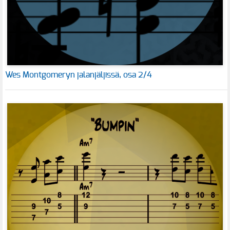
Wes Montgomeryn jalanjäljissä, osa 2/4