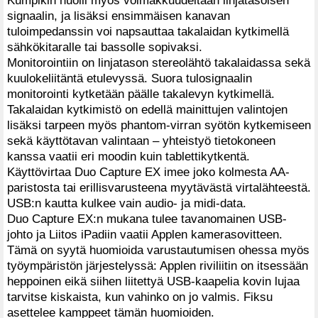
Kumpikin huolii myös voimakkuudeltaan linjatasoisen
signaalin, ja lisäksi ensimmäisen kanavan
tuloimpedanssin voi napsauttaa takalaidan kytkimellä
sähkökitaralle tai bassolle sopivaksi.
Monitorointiin on linjatason stereolähtö takalaidassa sekä
kuulokeliitäntä etulevyssä. Suora tulosignaalin
monitorointi kytketään päälle takalevyn kytkimellä.
Takalaidan kytkimistö on edellä mainittujen valintojen
lisäksi tarpeen myös phantom-virran syötön kytkemiseen
sekä käyttötavan valintaan – yhteistyö tietokoneen
kanssa vaatii eri moodin kuin tablettikytkentä.
Käyttövirtaa Duo Capture EX imee joko kolmesta AA-
paristosta tai erillisvarusteena myytävästä virtalähteestä.
USB:n kautta kulkee vain audio- ja midi-data.
Duo Capture EX:n mukana tulee tavanomainen USB-
johto ja Liitos iPadiin vaatii Applen kamerasovitteen.
Tämä on syytä huomioida varustautumisen ohessa myös
työympäristön järjestelyssä: Applen riviliitin on itsessään
heppoinen eikä siihen liitettyä USB-kaapelia kovin lujaa
tarvitse kiskaista, kun vahinko on jo valmis. Fiksu
asettelee kamppeet tämän huomioiden.