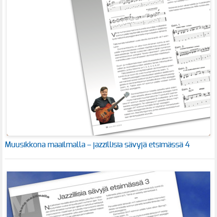
Muusikkona maailmalla – jazzillisia sävyjä etsimässä 4