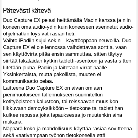
Pätevästi kätevä
Duo Capture EX pelasi heittämällä Macin kanssa ja niin
koneen oma audio-ydin kuin koneeseen asennetut audio-
ohjelmatkin löysivät rasian heti.
Vaihto iPadiin sujui sekin – käyttöoppaan neuvoilla. Duo
Capture EX ei ole lennossa vaihdettavaa sorttia, vaan
sen käyttövirta pitää ensin sammuttaa, sitten täytyy
siirtää takalaidan kytkin tabletti-asentoon ja vasta sitten
liitetään piuha iPadiin ja laitetaan virrat päälle.
Yksinkertaista, mutta pakollista, muuten ei
kommunikaatio pelaa.
Laitteena Duo Capture EX on aivan omiaan
pienimuotoiseen tallennukseen suunnitellun
kotityöpisteen kalustoon, tai reissaavan muusikon
liikkuvaan demoyksikköön – tietokone tai tablettihan
kulkee repussa joka tapauksessa jo muutenkin aina
mukana.
Näppärä koko ja mahdollisuus käyttää rasiaa sovitteena
sekä vaativampaan työhön tietokoneella että