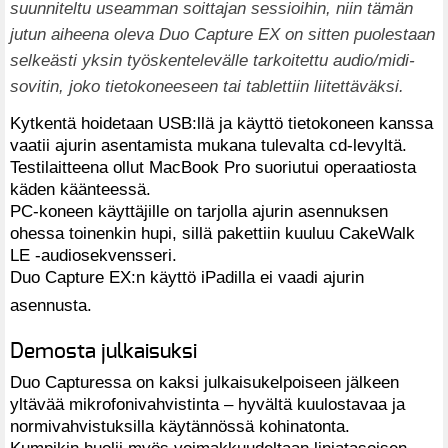
suunniteltu useamman soittajan sessioihin, niin tämän
jutun aiheena oleva Duo Capture EX on sitten puolestaan
selkeästi yksin työskentelevälle tarkoitettu audio/midi-
sovitin, joko tietokoneeseen tai tablettiin liitettäväksi.
Kytkentä hoidetaan USB:llä ja käyttö tietokoneen kanssa
vaatii ajurin asentamista mukana tulevalta cd-levyltä.
Testilaitteena ollut MacBook Pro suoriutui operaatiosta
käden käänteessä.
PC-koneen käyttäjille on tarjolla ajurin asennuksen
ohessa toinenkin hupi, sillä pakettiin kuuluu CakeWalk
LE -audiosekvensseri.
Duo Capture EX:n käyttö iPadilla ei vaadi ajurin
asennusta.
Demosta julkaisuksi
Duo Capturessa on kaksi julkaisukelpoiseen jälkeen
yltävää mikrofonivahvistinta – hyvältä kuulostavaa ja
normivahvistuksilla käytännössä kohinatonta.