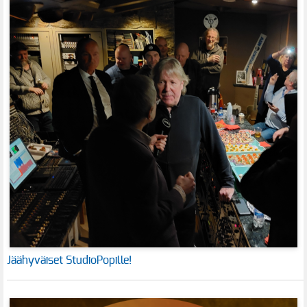
Jäähyväiset StudioPopille!