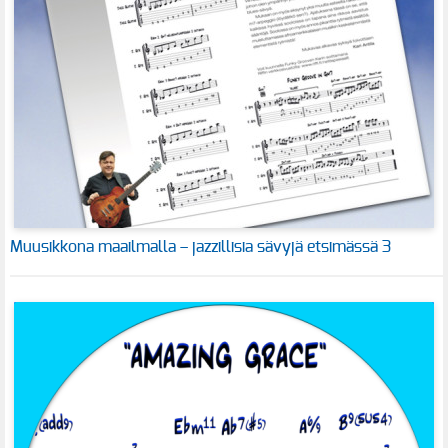
Muusikkona maailmalla – jazzillisia sävyjä etsimässä 3