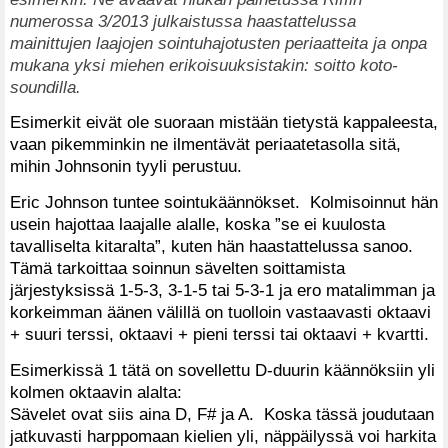
numerossa 3/2013 julkaistussa haastattelussa
mainittujen laajojen sointuhajotusten periaatteita ja onpa
mukana yksi miehen erikoisuuksistakin: soitto koto-
soundilla.
Esimerkit eivät ole suoraan mistään tietystä kappaleesta,
vaan pikemminkin ne ilmentävät periaatetasolla sitä,
mihin Johnsonin tyyli perustuu.
Eric Johnson tuntee sointukäännökset. Kolmisoinnut hän
usein hajottaa laajalle alalle, koska ”se ei kuulosta
tavalliselta kitaralta”, kuten hän haastattelussa sanoo.
Tämä tarkoittaa soinnun sävelten soittamista
järjestyksissä 1-5-3, 3-1-5 tai 5-3-1 ja ero matalimman ja
korkeimman äänen välillä on tuolloin vastaavasti oktaavi
+ suuri terssi, oktaavi + pieni terssi tai oktaavi + kvartti.
Esimerkissä 1 tätä on sovellettu D-duurin käännöksiin yli
kolmen oktaavin alalta:
Sävelet ovat siis aina D, F# ja A. Koska tässä joudutaan
jatkuvasti harppomaan kielien yli, näppäilyssä voi harkita