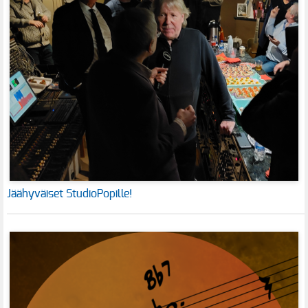
Jäähyväiset StudioPopille!