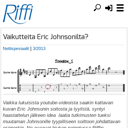
Vaikutteita Eric Johnsonilta?
|
Nettispesiaalit
3/2013
Vaikka lukuisista youtube-videoista saakin kattavan
kuvan Eric Johnsonin soitosta ja tyylistä, syntyi
haastattelun jälkeen idea laatia tutkimusten tueksi
muutaman Johnsonille tyypilliseen soittoon johdattavan
esimerkin. Ne avaavat hiukan painetussa Riffin