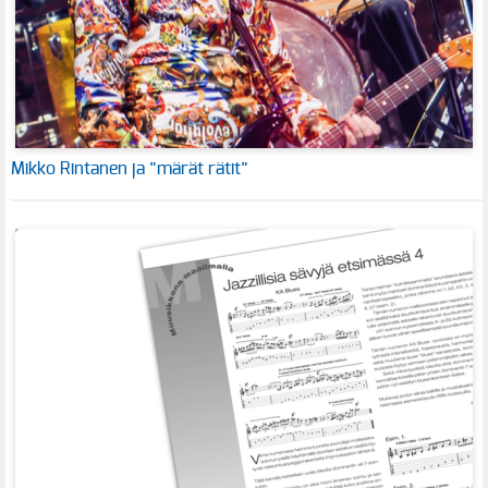
Mikko Rintanen ja ”märät rätit”