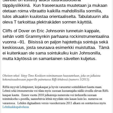
täppäyslikkinä. Kun fraseerausta muutetaan ja mukaan
otetaan roima vibraatto kaikilla mahdollisilla sormilla,
tulos alkaakin kuulostaa orientaaliselta. Tabulatuurin alla
oleva T tarkoittaa plektrakäden sormen käyttöä.
Cliffs of Dover on Eric Johnsonin tunnetuin kappale,
sehän voitti Grammynkin parhaana rockinstrumentaalina
vuonna –91. Biisissä on paljon hajotettuja sointuja sekä
keskiosuus, josta seuraava esimerkki muistuttaa. Tämä
ei kuitenkaan ole sama sointukulku kuin Johnsonilla,
mutta käytössä on samanlainen sävelten kuljetus.
Oheinen teksti liittyy Timo Koskisen toimittamaan haastatteluun, joka on julkaistu
kokonaisuudessaan paperille painetussa Riffi-lehdessä (numero 3/2013).
Riffiä myyvät Lehtipisteet, kirjakaupat ja hyvin varustetut soitinliikkeet kautta maan.
Lehteä sekä irtonumeroita voi tilata myös suoraan kustantajalta näillä sivuilla olevan Riffi-
kaupan kautta. Ennen vuotta 2010 julkaistuja numeroita voi tiedustella suoraan
toimitukselta s-postilla, taannehtivia lehtiä myydään niin kauan kuin ko. numeroa on
varastossa. Lehden digitaalinen versio vuosikerrasta 2011 alkaen on ostettavissa myös
Lehtiluukkupalvelusta