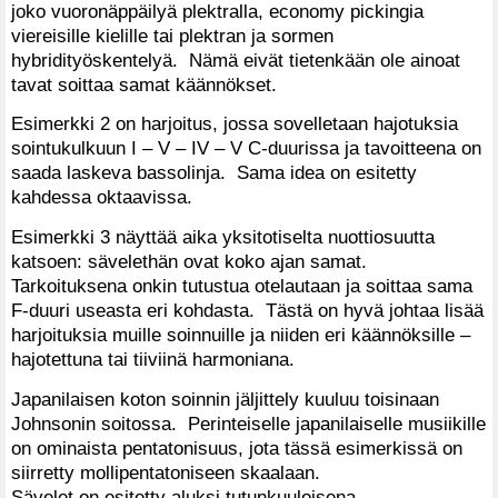
joko vuoronäppäilyä plektralla, economy pickingia
viereisille kielille tai plektran ja sormen
hybridityöskentelyä. Nämä eivät tietenkään ole ainoat
tavat soittaa samat käännökset.
Esimerkki 2 on harjoitus, jossa sovelletaan hajotuksia
sointukulkuun I – V – IV – V C-duurissa ja tavoitteena on
saada laskeva bassolinja. Sama idea on esitetty
kahdessa oktaavissa.
Esimerkki 3 näyttää aika yksitotiselta nuottiosuutta
katsoen: sävelethän ovat koko ajan samat.
Tarkoituksena onkin tutustua otelautaan ja soittaa sama
F-duuri useasta eri kohdasta. Tästä on hyvä johtaa lisää
harjoituksia muille soinnuille ja niiden eri käännöksille –
hajotettuna tai tiiviinä harmoniana.
Japanilaisen koton soinnin jäljittely kuuluu toisinaan
Johnsonin soitossa. Perinteiselle japanilaiselle musiikille
on ominaista pentatonisuus, jota tässä esimerkissä on
siirretty mollipentatoniseen skaalaan.
Sävelet on esitetty aluksi tutunkuuloisena