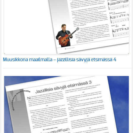
Muusikkona maailmalla – jazzillisia sävyjä etsimässä 4