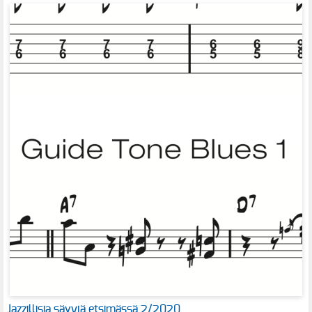
Jazzillisia sävyjä etsimässä 2/2020