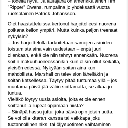
– todella hyvä. Ja laulajana on amerikkalainen Tim
”Ripper” Owens, rumpalina jo yhdeksättä vuotta
ruotsalainen Patrick Johansson.
Olet haastatteluissa kertonut harjoitelleesi nuorena
poikana kellon ympäri. Mutta kuinka paljon treenaat
nykyisin?
– Jos harjoittelulla tarkoitetaan samojen asioiden
toistamista aina vain uudestaan – enpä juuri
ollenkaan, enkä ole niin tehnyt ennenkään. Nuorena
soitin makuuhuoneessanikin kuin olisin ollut keikalla,
yleisön edessä. Nykyään soitan aina kun
mahdollista, Marshall on television lähelläkin ja
soitan katsellessa. Täytyy pitää tuntumaa yllä – jos
muutama päivä jää väliin soittamatta, se alkaa jo
tuntua.
Vieläkö löytyy uusia asioita, joita et ole ennen
soittanut ja rupeat oppimaan niistä?
– Siinäpä hassu juttu: joka päivä opin jotain uutta.
Se voi olla kitaran kanssa tai vaikkapa joku
tuotannollinen niksi tai öljysuotimen vaihtaminen