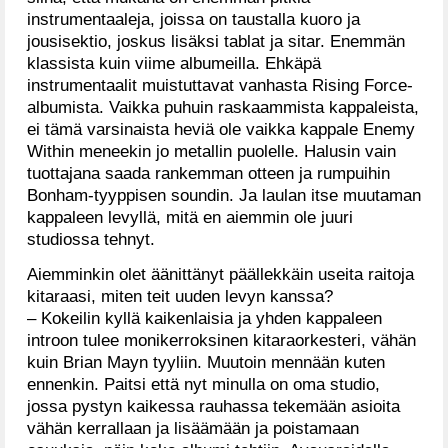
instrumentaaleja, joissa on taustalla kuoro ja
jousisektio, joskus lisäksi tablat ja sitar. Enemmän
klassista kuin viime albumeilla. Ehkäpä
instrumentaalit muistuttavat vanhasta Rising Force-
albumista. Vaikka puhuin raskaammista kappaleista,
ei tämä varsinaista heviä ole vaikka kappale Enemy
Within meneekin jo metallin puolelle. Halusin vain
tuottajana saada rankemman otteen ja rumpuihin
Bonham-tyyppisen soundin. Ja laulan itse muutaman
kappaleen levyllä, mitä en aiemmin ole juuri
studiossa tehnyt.
Aiemminkin olet äänittänyt päällekkäin useita raitoja
kitaraasi, miten teit uuden levyn kanssa?
– Kokeilin kyllä kaikenlaisia ja yhden kappaleen
introon tulee monikerroksinen kitaraorkesteri, vähän
kuin Brian Mayn tyyliin. Muutoin mennään kuten
ennenkin. Paitsi että nyt minulla on oma studio,
jossa pystyn kaikessa rauhassa tekemään asioita
vähän kerrallaan ja lisäämään ja poistamaan