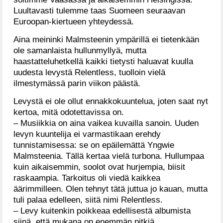
Luultavasti tulemme taas Suomeen seuraavan
Euroopan-kiertueen yhteydessä.
Aina meininki Malmsteenin ympärillä ei tietenkään
ole samanlaista hullunmyllyä, mutta
haastatteluhetkellä kaikki tietysti haluavat kuulla
uudesta levystä Relentless, tuolloin vielä
ilmestymässä parin viikon päästä.
Levystä ei ole ollut ennakkokuuntelua, joten saat nyt
kertoa, mitä odotettavissa on.
– Musiikkia on aina vaikea kuvailla sanoin. Uuden
levyn kuuntelija ei varmastikaan erehdy
tunnistamisessa: se on epäilemättä Yngwie
Malmsteenia. Tällä kertaa vielä turbona. Hullumpaa
kuin aikaisemmin, soolot ovat hurjempia, biisit
raskaampia. Tarkoitus oli viedä kaikkea
äärimmilleen. Olen tehnyt tätä juttua jo kauan, mutta
tuli palaa edelleen, siitä nimi Relentless.
– Levy kuitenkin poikkeaa edellisestä albumista
siinä, että mukana on enemmän pitkiä