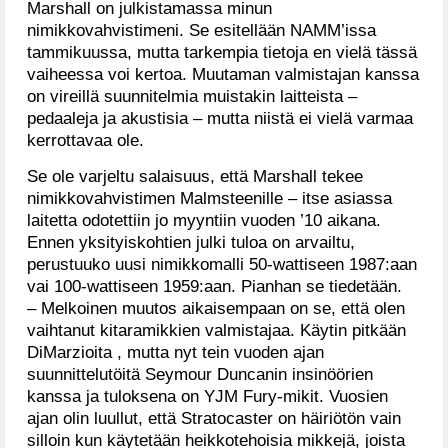
Marshall on julkistamassa minun
nimikkovahvistimeni. Se esitellään NAMM’issa
tammikuussa, mutta tarkempia tietoja en vielä tässä
vaiheessa voi kertoa. Muutaman valmistajan kanssa
on vireillä suunnitelmia muistakin laitteista –
pedaaleja ja akustisia – mutta niistä ei vielä varmaa
kerrottavaa ole.
Se ole varjeltu salaisuus, että Marshall tekee
nimikkovahvistimen Malmsteenille – itse asiassa
laitetta odotettiin jo myyntiin vuoden ’10 aikana.
Ennen yksityiskohtien julki tuloa on arvailtu,
perustuuko uusi nimikkomalli 50-wattiseen 1987:aan
vai 100-wattiseen 1959:aan. Pianhan se tiedetään.
– Melkoinen muutos aikaisempaan on se, että olen
vaihtanut kitaramikkien valmistajaa. Käytin pitkään
DiMarzioita , mutta nyt tein vuoden ajan
suunnittelutöitä Seymour Duncanin insinöörien
kanssa ja tuloksena on YJM Fury-mikit. Vuosien
ajan olin luullut, että Stratocaster on häiriötön vain
silloin kun käytetään heikkotehoisia mikkejä, joista