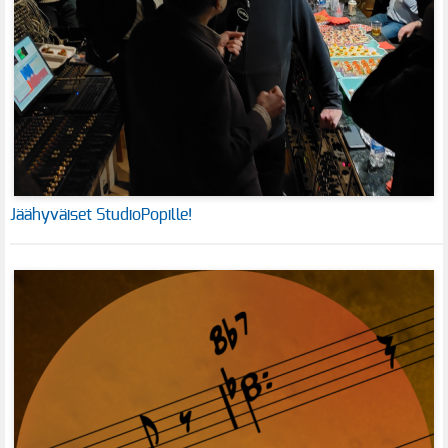
Jäähyväiset StudioPopille!