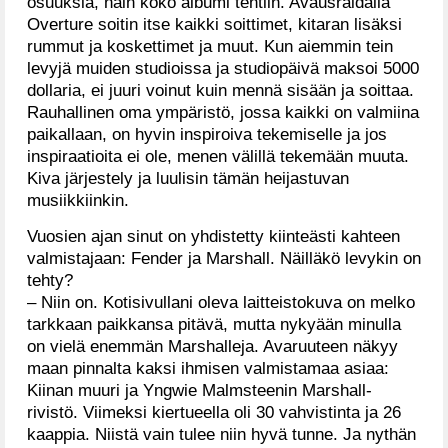
osuuksia, näin koko albumi tehtiin. Avausraidalla
Overture soitin itse kaikki soittimet, kitaran lisäksi
rummut ja koskettimet ja muut. Kun aiemmin tein
levyjä muiden studioissa ja studiopäivä maksoi 5000
dollaria, ei juuri voinut kuin mennä sisään ja soittaa.
Rauhallinen oma ympäristö, jossa kaikki on valmiina
paikallaan, on hyvin inspiroiva tekemiselle ja jos
inspiraatioita ei ole, menen välillä tekemään muuta.
Kiva järjestely ja luulisin tämän heijastuvan
musiikkiinkin.
Vuosien ajan sinut on yhdistetty kiinteästi kahteen
valmistajaan: Fender ja Marshall. Näilläkö levykin on
tehty?
– Niin on. Kotisivullani oleva laitteistokuva on melko
tarkkaan paikkansa pitävä, mutta nykyään minulla
on vielä enemmän Marshalleja. Avaruuteen näkyy
maan pinnalta kaksi ihmisen valmistamaa asiaa:
Kiinan muuri ja Yngwie Malmsteenin Marshall-
rivistö. Viimeksi kiertueella oli 30 vahvistinta ja 26
kaappia. Niistä vain tulee niin hyvä tunne. Ja nythän