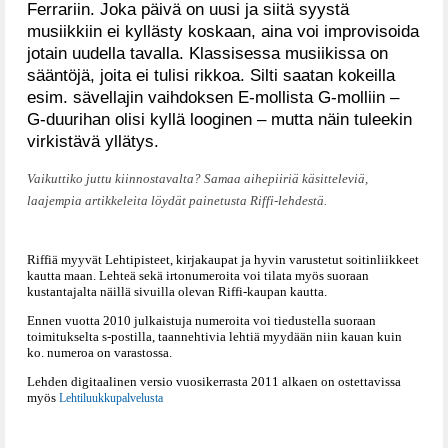
Ferrariin. Joka päivä on uusi ja siitä syystä
musiikkiin ei kyllästy koskaan, aina voi improvisoida
jotain uudella tavalla. Klassisessa musiikissa on
sääntöjä, joita ei tulisi rikkoa. Silti saatan kokeilla
esim. sävellajin vaihdoksen E-mollista G-molliin –
G-duurihan olisi kyllä looginen – mutta näin tuleekin
virkistävä yllätys.
Vaikuttiko juttu kiinnostavalta? Samaa aihepiiriä käsitteleviä,
laajempia artikkeleita löydät painetusta Riffi-lehdestä.
Riffiä myyvät Lehtipisteet, kirjakaupat ja hyvin varustetut soitinliikkeet
kautta maan. Lehteä sekä irtonumeroita voi tilata myös suoraan
kustantajalta näillä sivuilla olevan Riffi-kaupan kautta.
Ennen vuotta 2010 julkaistuja numeroita voi tiedustella suoraan
toimitukselta s-postilla, taannehtivia lehtiä myydään niin kauan kuin
ko. numeroa on varastossa.
Lehden digitaalinen versio vuosikerrasta 2011 alkaen on ostettavissa
myös
Lehtiluukkupalvelusta