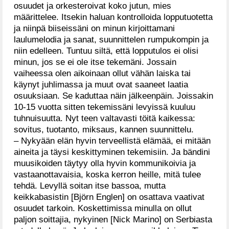
osuudet ja orkesteroivat koko jutun, mies
määrittelee. Itsekin haluan kontrolloida lopputuotetta
ja niinpä biiseissäni on minun kirjoittamani
laulumelodia ja sanat, suunnittelen rumpukompin ja
niin edelleen. Tuntuu siltä, että lopputulos ei olisi
minun, jos se ei ole itse tekemäni. Jossain
vaiheessa olen aikoinaan ollut vähän laiska tai
käynyt juhlimassa ja muut ovat saaneet laatia
osuuksiaan. Se kaduttaa näin jälkeenpäin. Joissakin
10-15 vuotta sitten tekemissäni levyissä kuuluu
tuhnuisuutta. Nyt teen valtavasti töitä kaikessa:
sovitus, tuotanto, miksaus, kannen suunnittelu.
– Nykyään elän hyvin terveellistä elämää, ei mitään
aineita ja täysi keskittyminen tekemisiin. Ja bändini
muusikoiden täytyy olla hyvin kommunikoivia ja
vastaanottavaisia, koska kerron heille, mitä tulee
tehdä. Levyllä soitan itse bassoa, mutta
keikkabasistin [Björn Englen] on osattava vaativat
osuudet tarkoin. Koskettimissa minulla on ollut
paljon soittajia, nykyinen [Nick Marino] on Serbiasta