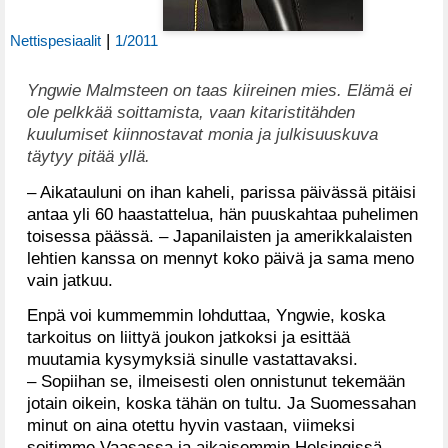
|
Nettispesiaalit
1/2011
Yngwie Malmsteen on taas kiireinen mies.
Elämä ei
ole pelkkää soittamista, vaan kitaristitähden
kuulumiset kiinnostavat monia ja julkisuuskuva
täytyy pitää yllä.
– Aikatauluni on ihan kaheli, parissa päivässä pitäisi
antaa yli 60 haastattelua, hän puuskahtaa puhelimen
toisessa päässä. – Japanilaisten ja amerikkalaisten
lehtien kanssa on mennyt koko päivä ja sama meno
vain jatkuu.
Enpä voi kummemmin lohduttaa, Yngwie, koska
tarkoitus on liittyä joukon jatkoksi ja esittää
muutamia kysymyksiä sinulle vastattavaksi.
– Sopiihan se, ilmeisesti olen onnistunut tekemään
jotain oikein, koska tähän on tultu. Ja Suomessahan
minut on aina otettu hyvin vastaan, viimeksi
soitimme Vaasassa ja aikaisemmin Helsingissä.