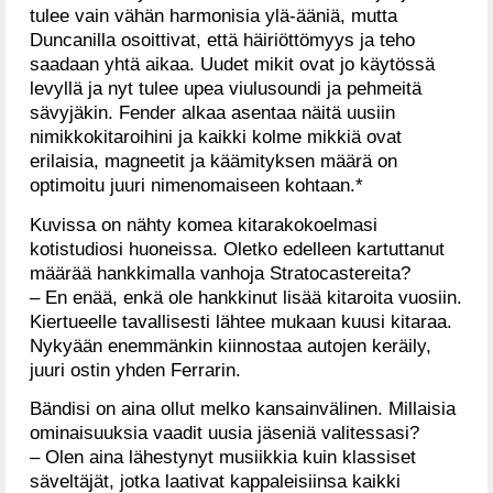
tulee vain vähän harmonisia ylä-ääniä, mutta
Duncanilla osoittivat, että häiriöttömyys ja teho
saadaan yhtä aikaa. Uudet mikit ovat jo käytössä
levyllä ja nyt tulee upea viulusoundi ja pehmeitä
sävyjäkin. Fender alkaa asentaa näitä uusiin
nimikkokitaroihini ja kaikki kolme mikkiä ovat
erilaisia, magneetit ja käämityksen määrä on
optimoitu juuri nimenomaiseen kohtaan.*
Kuvissa on nähty komea kitarakokoelmasi
kotistudiosi huoneissa. Oletko edelleen kartuttanut
määrää hankkimalla vanhoja Stratocastereita?
– En enää, enkä ole hankkinut lisää kitaroita vuosiin.
Kiertueelle tavallisesti lähtee mukaan kuusi kitaraa.
Nykyään enemmänkin kiinnostaa autojen keräily,
juuri ostin yhden Ferrarin.
Bändisi on aina ollut melko kansainvälinen. Millaisia
ominaisuuksia vaadit uusia jäseniä valitessasi?
– Olen aina lähestynyt musiikkia kuin klassiset
säveltäjät, jotka laativat kappaleisiinsa kaikki