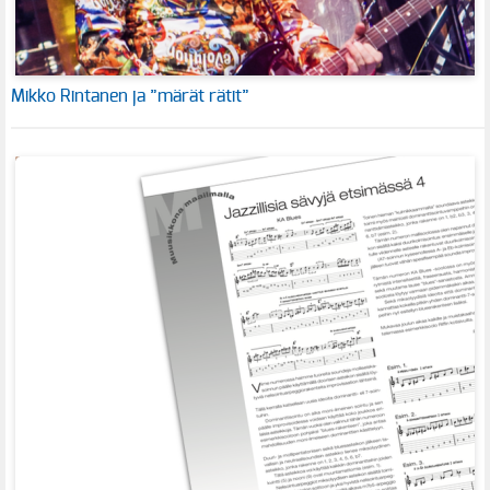
Mikko Rintanen ja ”märät rätit”