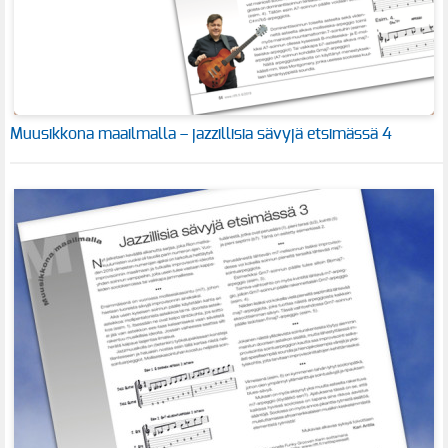
Muusikkona maailmalla – jazzillisia sävyjä etsimässä 4