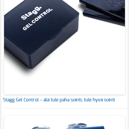
Stagg Gel Control – älä tule paha sointi, tule hyvä sointi