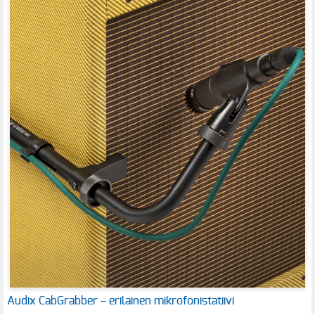
Audix CabGrabber – erilainen mikrofonistatiivi