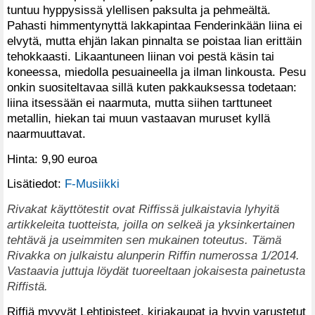
tuntuu hyppysissä ylellisen paksulta ja pehmeältä.
Pahasti himmentynyttä lakkapintaa Fenderinkään liina ei
elvytä, mutta ehjän lakan pinnalta se poistaa lian erittäin
tehokkaasti. Likaantuneen liinan voi pestä käsin tai
koneessa, miedolla pesuaineella ja ilman linkousta. Pesu
onkin suositeltavaa sillä kuten pakkauksessa todetaan:
liina itsessään ei naarmuta, mutta siihen tarttuneet
metallin, hiekan tai muun vastaavan muruset kyllä
naarmuuttavat.
Hinta: 9,90 euroa
Lisätiedot:
F-Musiikki
Rivakat käyttötestit ovat Riffissä julkaistavia lyhyitä
artikkeleita tuotteista, joilla on selkeä ja yksinkertainen
tehtävä ja useimmiten sen mukainen toteutus. Tämä
Rivakka on julkaistu alunperin Riffin numerossa 1/2014.
Vastaavia juttuja löydät tuoreeltaan jokaisesta painetusta
Riffistä.
Riffiä myyvät Lehtipisteet, kirjakaupat ja hyvin varustetut