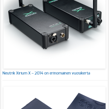
Neutrik Xirium X – 2014 on erinomainen vuosikerta