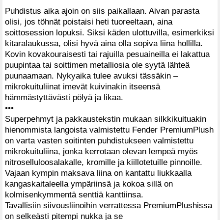
Puhdistus aika ajoin on siis paikallaan. Aivan parasta
olisi, jos töhnät poistaisi heti tuoreeltaan, aina
soittosession lopuksi. Siksi käden ulottuvilla, esimerkiksi
kitaralaukussa, olisi hyvä aina olla sopiva liina hollilla.
Kovin kovakouraisesti tai rajuilla pesuaineilla ei lakattua
puupintaa tai soittimen metalliosia ole syytä lähteä
puunaamaan. Nykyaika tulee avuksi tässäkin –
mikrokuituliinat imevät kuivinakin itseensä
hämmästyttävästi pölyä ja likaa.
•••
Superpehmyt ja pakkaustekstin mukaan silkkikuituakin
hienommista langoista valmistettu Fender PremiumPlush
on varta vasten soitinten puhdistukseen valmistettu
mikrokuituliina, jonka kerrotaan olevan lempeä myös
nitroselluloosalakalle, kromille ja kiillotetuille pinnoille.
Vajaan kympin maksava liina on kantattu liukkaalla
kangaskaitaleella ympäriinsä ja kokoa sillä on
kolmisenkymmentä senttiä kanttiinsa.
Tavallisiin siivousliinoihin verrattessa PremiumPlushissa
on selkeästi pitempi nukka ja se