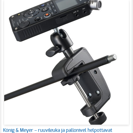
König & Meyer – ruuvileuka ja pallonivel helpottavat