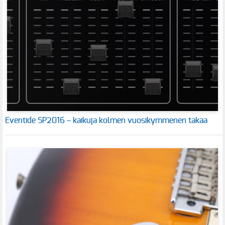
Eventide SP2016 – kaikuja kolmen vuosikymmenen takaa