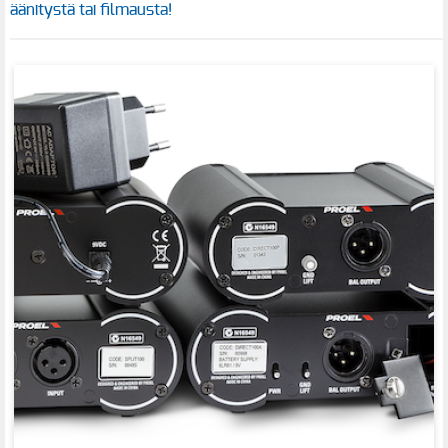
äänitystä tai filmausta!