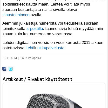
soitinliikkeet kautta maan. Lehteä voi tilata myös
suoraan kustantajalta näillä sivuilla olevan
tilaustoiminnon
avulla.
Aiemmin julkaistuja numeroita voi tiedustella suoraan
toimitukselta
s-postilla
, taannehtivia lehtiä myydään niin
kauan kuin ko. numeroa on varastossa.
Lehden digitaalinen versio on vuosikerrasta 2011 alkaen
ostettavissa
Lehtiluukkupalvelusta
.
6.7.2014
|
Lauri Paloposki
Artikkelit / Rivakat käyttötestit