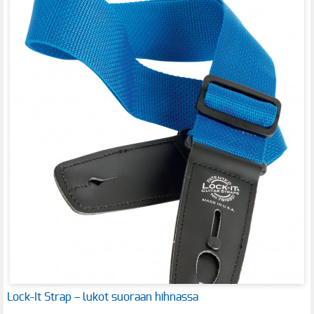
Lock-It Strap – lukot suoraan hihnassa