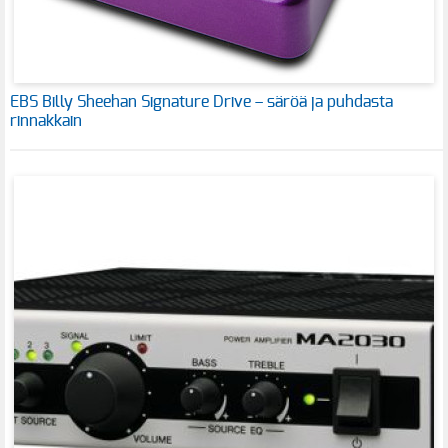
EBS Billy Sheehan Signature Drive – säröä ja puhdasta
rinnakkain