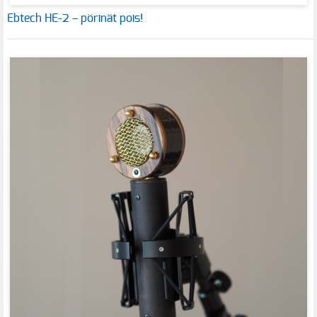
Ebtech HE-2 – pörinät pois!