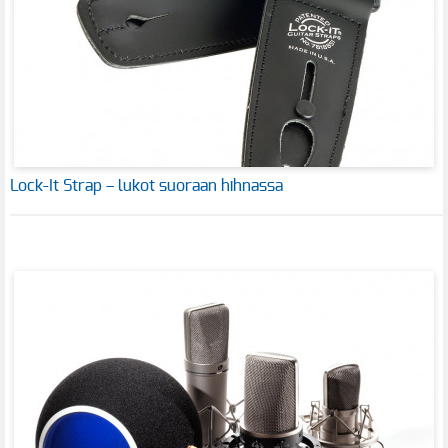
Lock-It Strap – lukot suoraan hihnassa