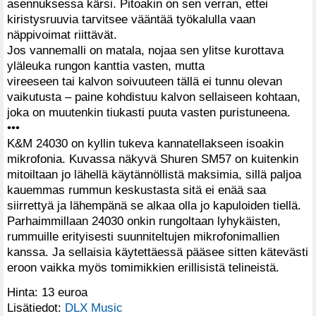
asennuksessa kärsi. Pitoakin on sen verran, ettei
kiristysruuvia tarvitsee vääntää työkalulla vaan
näppivoimat riittävät.
Jos vannemalli on matala, nojaa sen ylitse kurottava
yläleuka rungon kanttia vasten, mutta
vireeseen tai kalvon soivuuteen tällä ei tunnu olevan
vaikutusta – paine kohdistuu kalvon sellaiseen kohtaan,
joka on muutenkin tiukasti puuta vasten puristuneena.
•••
K&M 24030 on kyllin tukeva kannatellakseen isoakin
mikrofonia. Kuvassa näkyvä Shuren SM57 on kuitenkin
mitoiltaan jo lähellä käytännöllistä maksimia, sillä paljoa
kauemmas rummun keskustasta sitä ei enää saa
siirrettyä ja lähempänä se alkaa olla jo kapuloiden tiellä.
Parhaimmillaan 24030 onkin rungoltaan lyhykäisten,
rummuille erityisesti suunniteltujen mikrofonimallien
kanssa. Ja sellaisia käytettäessä pääsee sitten kätevästi
eroon vaikka myös tomimikkien erillisistä telineistä.
Hinta: 13 euroa
Lisätiedot:
DLX Music