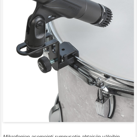
Mikrofonien asemointi rumpusetin ahtaisiin väleihin