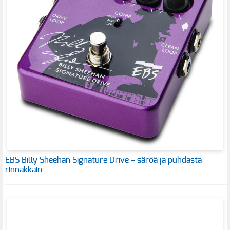
EBS Billy Sheehan Signature Drive – säröä ja puhdasta
rinnakkain