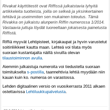
Rivakat käyttötestit ovat Riffissä julkaistavia lyhyitä
artikkeleita tuotteista, joilla on selkeä ja yksinkertainen
tehtävä ja useimmiten sen mukainen toteutus. Tämä
Rivakka on julkaistu alunperin Riffin numerossa 1/2014.
Vastaavia juttuja löydät tuoreeltaan jokaisesta painetusta
Riffistä.
Riffiä myyvät Lehtipisteet, kirjakaupat ja hyvin varustetut
soitinliikkeet kautta maan. Lehteä voi tilata myös
suoraan kustantajalta näillä sivuilla olevan
tilaustoiminnon avulla.
Aiemmin julkaistuja numeroita voi tiedustella suoraan
toimitukselta
s-postilla
, taannehtivia lehtiä myydään niin
kauan kuin ko. numeroa on varastossa.
Lehden digitaalinen versio on vuosikerrasta 2011 alkaen
ostettavissa
Lehtiluukkupalvelusta
.