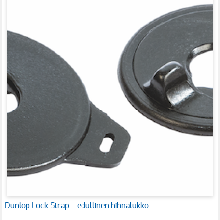
Dunlop Lock Strap – edullinen hihnalukko