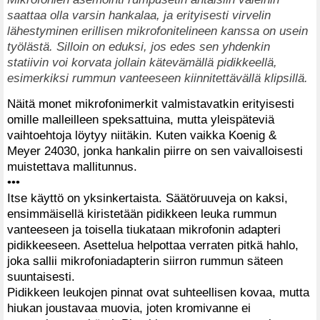
saattaa olla varsin hankalaa, ja erityisesti virvelin
lähestyminen erillisen mikrofonitelineen kanssa on usein
työlästä. Silloin on eduksi, jos edes sen yhdenkin
statiivin voi korvata jollain kätevämällä pidikkeellä,
esimerkiksi rummun vanteeseen kiinnitettävällä klipsillä.
Näitä monet mikrofonimerkit valmistavatkin erityisesti
omille malleilleen speksattuina, mutta yleispäteviä
vaihtoehtoja löytyy niitäkin. Kuten vaikka Koenig &
Meyer 24030, jonka hankalin piirre on sen vaivalloisesti
muistettava mallitunnus.
•••
Itse käyttö on yksinkertaista. Säätöruuveja on kaksi,
ensimmäisellä kiristetään pidikkeen leuka rummun
vanteeseen ja toisella tiukataan mikrofonin adapteri
pidikkeeseen. Asettelua helpottaa verraten pitkä hahlo,
joka sallii mikrofoniadapterin siirron rummun säteen
suuntaisesti.
Pidikkeen leukojen pinnat ovat suhteellisen kovaa, mutta
hiukan joustavaa muovia, joten kromivanne ei