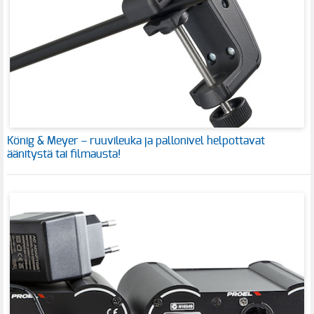
König & Meyer – ruuvileuka ja pallonivel helpottavat
äänitystä tai filmausta!