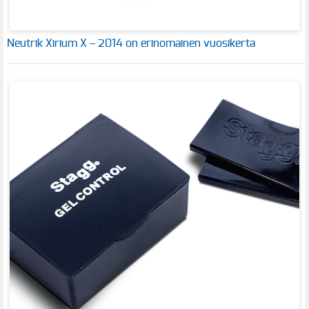
Neutrik Xirium X – 2014 on erinomainen vuosikerta