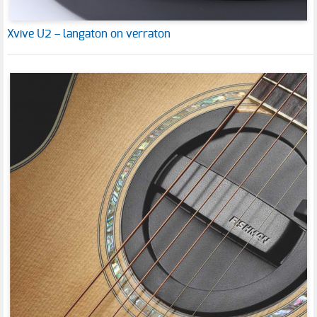
Xvive U2 – langaton on verraton