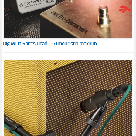
Big Muff Ram’s Head – Gilmouristin makuun