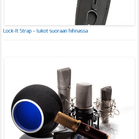
Lock-It Strap – lukot suoraan hihnassa