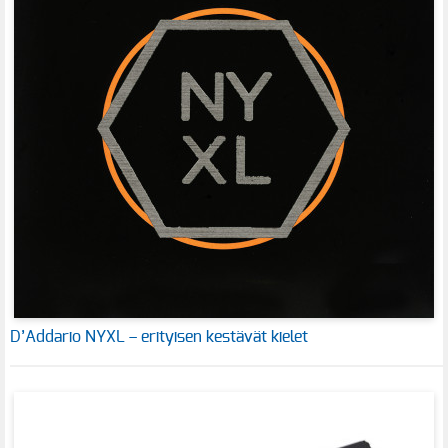
D’Addario NYXL – erityisen kestävät kielet