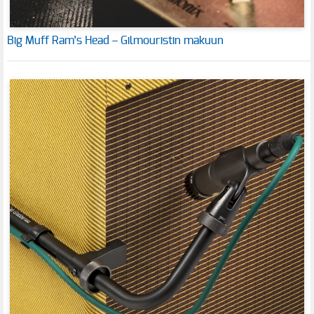
Big Muff Ram’s Head – Gilmouristin makuun