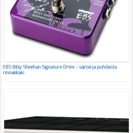
EBS Billy Sheehan Signature Drive – säröä ja puhdasta
rinnakkain