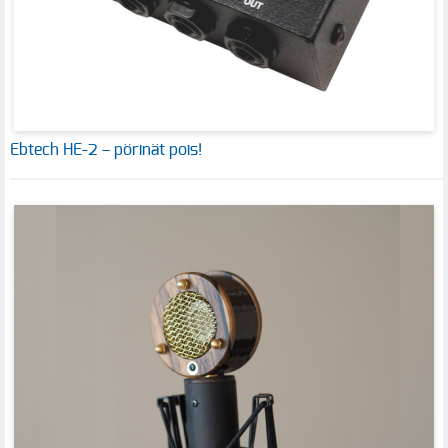
Ebtech HE-2 – pörinät pois!