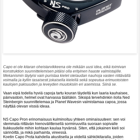
Capo ei ole kitaran oheistarvikkeena ole mikään uusi idea, eikä toimivan
konstruktion suunnittelemisen pitäisi olla erityinen haaste valmistajille.
Mekanismin täytyisi vain puristaa kielet otelaudan nauhoja vasten riittävällä
voimalla ja kyllin tasaisesti jokaisella kielellä sekä sopeutua erimuotoisten
kaulojen paksuuden ja leveyden muutoksiin eri asemissa. Siinä se.
Vaan eipä todella hyviä capoja tartu kouran täydeltä kun laaria kauhaisee,
päinvastoin, helmet ovat harvassa täälläkin. Siksipä tervehdinkin ilolla Ned
Steinbergin suunnittelemaa ja Planet Wavesin valmistamaa capoa, jossa
näyttää olevan vissiä ideaa.
NS Capo Pron erinomaisuus kulminoituu yhteen ominaisuuteen: sen voi
stemmata riittävän hienovälitteisellä sormiruuvilla suoraan sopivalle
tiukkuudelle mihin kohtaan kaulaa hyvänsä. Siten, että jokainen kieli soi
särinöittä, ja mikä parhainta, vireessä.
Koetin Capo Prota kahdella akustisella ja viidellä sähkökitaralla, joiden