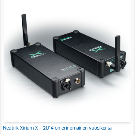
Neutrik Xirium X – 2014 on erinomainen vuosikerta