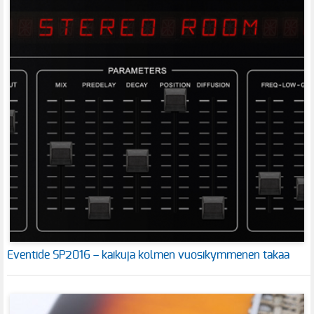
Eventide SP2016 – kaikuja kolmen vuosikymmenen takaa