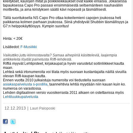
kileitykset, kaulojen mitat ja poikkileikkaukset ovat kaikki erilaisia. Jokaisessa
tapauksessa Capo Pro passasi ensimmäisestä seitsemänteen nauhaväliin
moitteetta, ja aina kiristyksen säätö kävi nopeasti ja täsmällisesti.
Tällä suorituksella NS Capo Pro ottaa kokeilemieni capojen joukossa heti
paikkansa kolmen parhaan joukossa. Siinä yhdistyvät Shubbin täsmällisyys ja
G7:n helppokäyttöisyys. Kympin suoritus!
Hinta: < 20€
Lisätiedot:
F-Musiikki
Vaikuttiko juttu kiinnostavalta? Samaa aihepiiriä käsitteleviä, laajempia
artikkeleita löydät painetusta Riffi-lehdestä.
Riffiä myyvät Lehtipisteet, kirjakaupat ja hyvin varustetut soitinliikkeet kautta
maan.
Lehteä sekä irtonumeroita voi tilata myös suoraan kustantajalta näillä sivuilla
olevan Riffi-kaupan kautta.
Ennen vuotta 2010 julkaistuja numeroita voi tiedustella suoraan
asiakaspalvelusta s-postilla
, taannehtivia lehtiä myydään niin kauan kuin ko.
numeroa on varastossa.
Lehden digitaalinen versio vuosikerrasta 2011 alkaen on ostettavissa myös
Lehtiluukkupalvelusta
12.12.2013
|
Lauri Paloposki