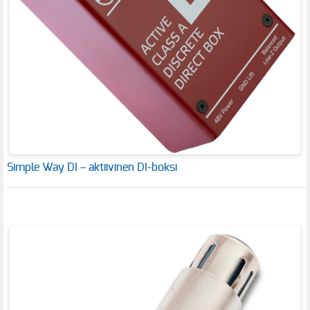
Simple Way DI – aktiivinen DI-boksi