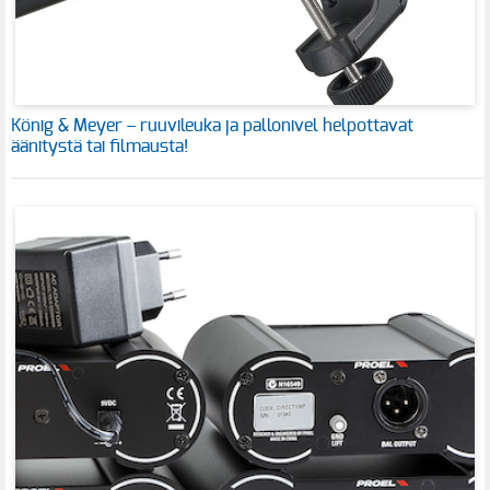
König & Meyer – ruuvileuka ja pallonivel helpottavat
äänitystä tai filmausta!