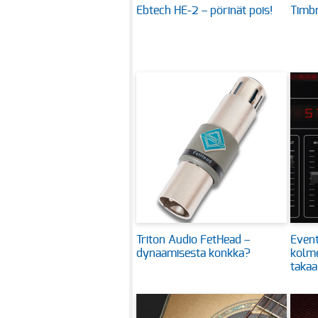
Ebtech HE-2 – pörinät pois!
Timbr
Triton Audio FetHead –
Event
dynaamisesta konkka?
kolm
takaa