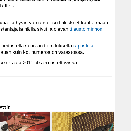
Riffistä.
aupat ja hyvin varustetut soitinliikkeet kautta maan.
tantajalta näillä sivuilla olevan
tilaustoiminnon
 tiedustella suoraan toimitukselta
s-postilla
,
 kauan kuin ko. numeroa on varastossa.
sikerrasta 2011 alkaen ostettavissa
stit