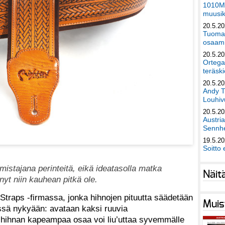
1010Mu
muusik
20.5.2
Tuomas
osaami
20.5.2
Ortega
teräski
20.5.2
Andy T
Louhivu
20.5.2
Austri
Sennhe
19.5.2
Soitto 
mistajana perinteitä, eikä ideatasolla matka
Näit
nyt niin kauhean pitkä ole.
raps -firmassa, jonka hihnojen pituutta säädetään
Muis
sä nykyään: avataan kaksi ruuvia
 hihnan kapeampaa osaa voi liu’uttaa syvemmälle