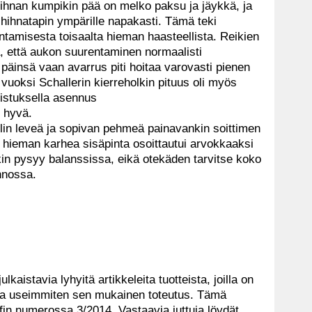
. Hihnan kumpikin pää on melko paksu ja jäykkä, ja
n hihnatapin ympärille napakasti. Tämä teki
entamisesta toisaalta hieman haasteellista. Reikien
llä, että aukon suurentaminen normaalisti
 päinsä vaan avarrus piti hoitaa varovasti pienen
 vuoksi Schallerin kierreholkin pituus oli myös
ristuksella asennus
i hyvä.
llin leveä ja sopivan pehmeä painavankin soittimen
an hieman karhea sisäpinta osoittautui arvokkaaksi
kin pysyy balanssissa, eikä otekäden tarvitse koko
nnossa.
ulkaistavia lyhyitä artikkeleita tuotteista, joilla on
 ja useimmiten sen mukainen toteutus. Tämä
ffin numerossa 3/2014. Vastaavia juttuja löydät