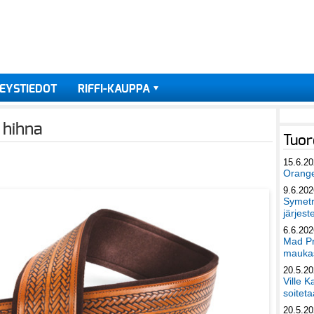
EYSTIEDOT
RIFFI-KAUPPA
 hihna
Tuor
15.6.2
Orang
9.6.202
Symetri
järjest
6.6.202
Mad Pr
maukas
20.5.2
Ville K
soiteta
20.5.2