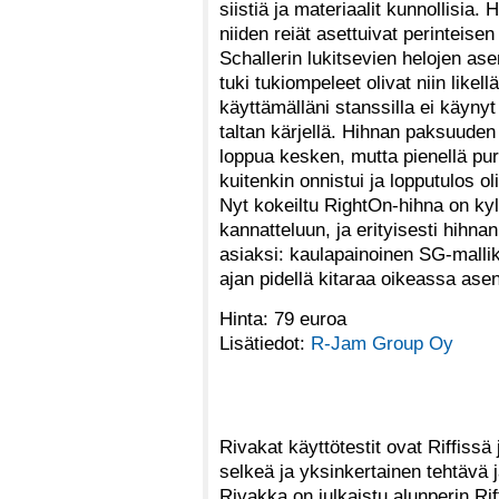
siistiä ja materiaalit kunnollisia
niiden reiät asettuivat perinteise
Schallerin lukitsevien helojen as
tuki tukiompeleet olivat niin like
käyttämälläni stanssilla ei käynyt
taltan kärjellä. Hihnan paksuuden
loppua kesken, mutta pienellä pu
kuitenkin onnistui ja lopputulos ol
Nyt kokeiltu RightOn-hihna on ky
kannatteluun, ja erityisesti hihn
asiaksi: kaulapainoinen SG-malli
ajan pidellä kitaraa oikeassa ase
Hinta: 79 euroa
Lisätiedot:
R-Jam Group Oy
Rivakat käyttötestit ovat Riffissä j
selkeä ja yksinkertainen tehtävä
Rivakka on julkaistu alunperin Ri