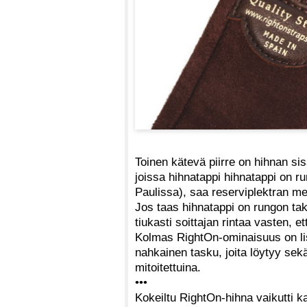
Toinen kätevä piirre on hihnan si
joissa hihnatappi hihnatappi on r
Paulissa), saa reserviplektran me
Jos taas hihnatappi on rungon tak
tiukasti soittajan rintaa vasten, 
Kolmas RightOn-ominaisuus on li
nahkainen tasku, joita löytyy sekä
mitoitettuina.
•••
Kokeiltu RightOn-hihna vaikutti kai