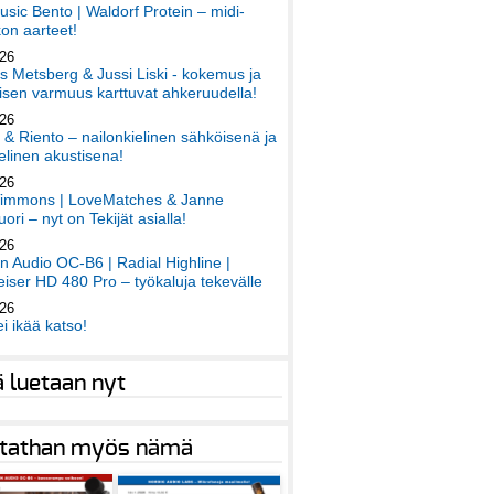
sic Bento | Waldorf Protein – midi-
on aarteet!
026
 Metsberg & Jussi Liski - kokemus ja
sen varmuus karttuvat ahkeruudella!
026
 & Riento – nailonkielinen sähköisenä ja
elinen akustisena!
026
immons | LoveMatches & Janne
ori – nyt on Tekijät asialla!
026
an Audio OC-B6 | Radial Highline |
iser HD 480 Pro – työkaluja tekevälle
026
ei ikää katso!
ä luetaan nyt
tathan myös nämä