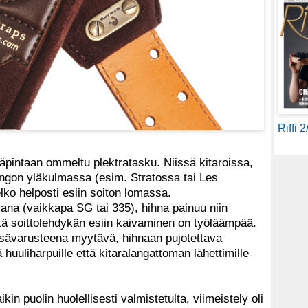
Riffi 
säpintaan ommeltu plektratasku. Niissä kitaroissa,
ungon yläkulmassa (esim. Stratossa tai Les
lko helposti esiin soiton lomassa.
ana (vaikkapa SG tai 335), hihna painuu niin
että soittolehdykän esiin kaivaminen on työläämpää.
sävarusteena myytävä, hihnaan pujotettava
 huuliharpuille että kitaralangattoman lähettimille
kin puolin huolellisesti valmistetulta, viimeistely oli