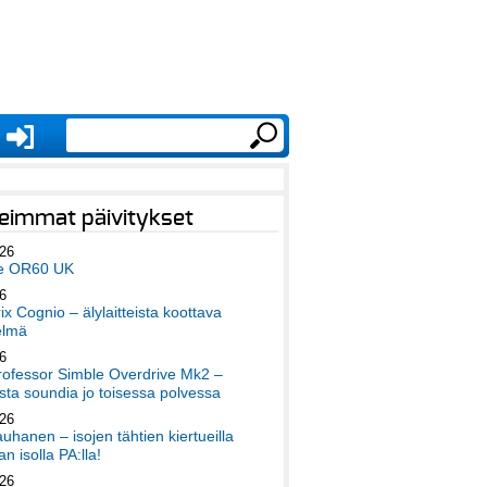
eimmat päivitykset
026
e OR60 UK
6
x Cognio – älylaitteista koottava
elmä
6
ofessor Simble Overdrive Mk2 –
ta soundia jo toisessa polvessa
026
auhanen – isojen tähtien kiertueilla
an isolla PA:lla!
026