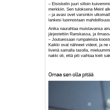
– Etsiskelin juuri silloin kuivemmi
merkkiin. Sen tuloksena Meinl alk
– ja avasi ovet varsinkin ulkomail
lankesi luonnostaan mahdollisuus
Anika naurahtaa muistavansa aina
järjestettiin Ranskassa, ja ilmass
– Joutuessaan rumpaleista koostu
Kaikki ovat nähneet videot, ja ne
livenä samalla tasolla, mieluummi
nakki oli, että piti vaihtaa kieli s
Omaa sen olla pitää