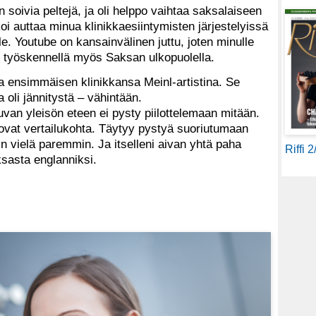
n soivia peltejä, ja oli helppo vaihtaa saksalaiseen
oi auttaa minua klinikkaesiintymisten järjestelyissä
le. Youtube on kansainvälinen juttu, joten minulle
 työskennellä myös Saksan ulkopuolella.
 ensimmäisen klinikkansa Meinl-artistina. Se
a oli jännitystä – vähintään.
van yleisön eteen ei pysty piilottelemaan mitään.
 ovat vertailukohta. Täytyy pystyä suoriutumaan
n vielä paremmin. Ja itselleni aivan yhtä paha
Riffi 
aksasta englanniksi.