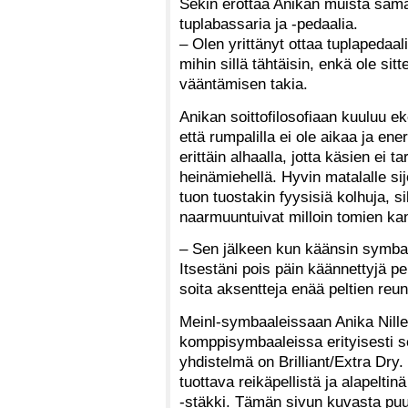
Sekin erottaa Anikan muista saman
tuplabassaria ja -pedaalia.
– Olen yrittänyt ottaa tuplapedaa
mihin sillä tähtäisin, enkä ole si
vääntämisen takia.
Anikan soittofilosofiaan kuuluu e
että rumpalilla ei ole aikaa ja ene
erittäin alhaalla, jotta käsien ei t
heinämiehellä. Hyvin matalalle sijo
tuon tuostakin fyysisiä kolhuja, s
naarmuuntuivat milloin tomien kan
– Sen jälkeen kun käänsin symbaal
Itsestäni pois päin käännettyjä pel
soita aksentteja enää peltien reun
Meinl-symbaaleissaan Anika Nille
komppisymbaaleissa erityisesti se
yhdistelmä on Brilliant/Extra Dry
tuottava reikäpellistä ja alapelti
-stäkki. Tämän sivun kuvasta puu