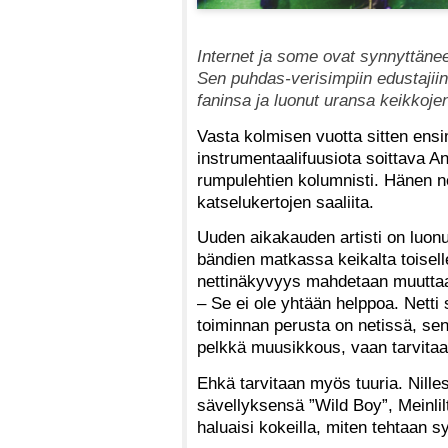
Internet ja some ovat synnyttän
Sen puhdas-verisimpiin edustajiin
faninsa ja luonut uransa keikkoje
Vasta kolmisen vuotta sitten ens
instrumentaalifuusiota soittava Ani
rumpulehtien kolumnisti. Hänen n
katselukertojen saaliita.
Uuden aikakauden artisti on luonu
bändien matkassa keikalta toiselle
nettinäkyvyys mahdetaan muuttaa
– Se ei ole yhtään helppoa. Netti 
toiminnan perusta on netissä, sen
pelkkä muusikkous, vaan tarvitaa
Ehkä tarvitaan myös tuuria. Nill
sävellyksensä ”Wild Boy”, Meinlilt
haluaisi kokeilla, miten tehtaan 