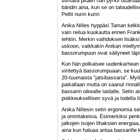
silmällä pitäen hän pyrkii ottama
bändin aina, kun se on taloudellis
Pellit nurin kurin
Anika Nilles hyppäsi Taman kelkk
vain reilua kuukautta ennen Frank
tehtiin. Merkin vaihdoksen lisäk
uskoon, vaikkakin Anikan mieltym
bassorumpuun ovat säilyneet läp
Kun hän polkaisee uudenkarhean T
viritettyä bassorumpuaan, se kuul
20-tuumaista ”jatsibassaria”. My
paikallaan mutta on saanut rinna
bassarin oikealle laidalle. Setin 
poikkeuksellisen syvä ja todella l
Anika Nillesin setin ergonomia sek
ja omintakeisia. Esimerkiksi pen
jalkojen isojen lihaksien energiaa
aina kun haluaa antaa bassarille k