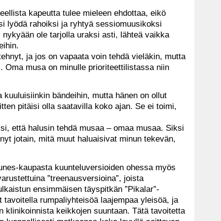
eellista kapeutta tulee mieleen ehdottaa, eikö
si lyödä rahoiksi ja ryhtyä sessiomuusikoksi
i nykyään ole tarjolla uraksi asti, lähteä vaikka
eihin.
hnyt, ja jos on vapaata voin tehdä vieläkin, mutta
i. Oma musa on minulle prioriteettilistassa niin
 kuuluisiinkin bändeihin, mutta hänen on ollut
tten pitäisi olla saatavilla koko ajan. Se ei toimi,
iksi, että halusin tehdä musaa – omaa musaa. Siksi
 nyt jotain, mitä muut haluaisivat minun tekevän,
iTunes-kaupasta kuunteluversioiden ohessa myös
 varustettuina ”treenausversioina”, joista
ulkaistun ensimmäisen täyspitkän ”Pikalar”-
tavoitella rumpaliyhteisöä laajempaa yleisöä, ja
 klinikoinnista keikkojen suuntaan. Tätä tavoitetta