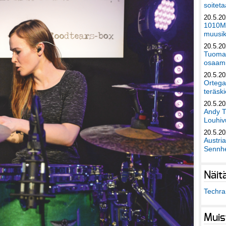
soiteta
20.5.2
1010Mu
muusik
20.5.2
Tuomas
osaami
20.5.2
Ortega
teräski
20.5.2
Andy T
Louhivu
20.5.2
Austri
Sennhe
Näit
Techra 
Muis