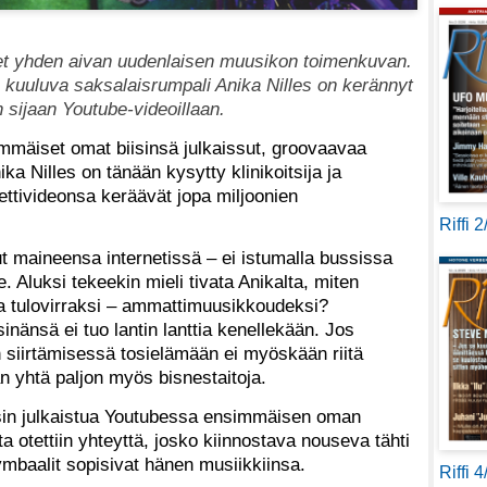
eet yhden aivan uudenlaisen muusikon toimenkuvan.
 kuuluva saksalaisrumpali Anika Nilles on kerännyt
n sijaan Youtube-videoillaan.
immäiset omat biisinsä julkaissut, groovaavaa
ka Nilles on tänään kysytty klinikoitsija ja
ettivideonsa keräävät jopa miljoonien
Riffi 
t maineensa internetissä – ei istumalla bussissa
. Aluksi tekeekin mieli tivata Anikalta, miten
 tulovirraksi – ammattimuusikkoudeksi?
sinänsä ei tuo lantin lanttia kenellekään. Jos
 siirtämisessä tosielämään ei myöskään riitä
n yhtä paljon myös bisnestaitoja.
esin julkaistua Youtubessa ensimmäisen oman
a otettiin yhteyttä, josko kiinnostava nouseva tähti
symbaalit sopisivat hänen musiikkiinsa.
Riffi 