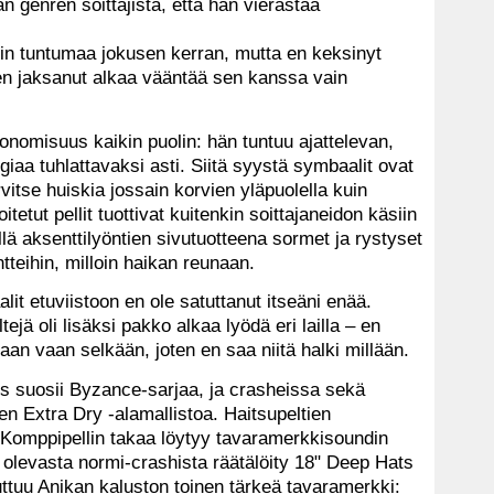
 genren soittajista, että hän vierastaa
liin tuntumaa jokusen kerran, mutta en keksinyt
tten jaksanut alkaa vääntää sen kanssa vain
konomisuus kaikin puolin: hän tuntuu ajattelevan,
rgiaa tuhlattavaksi asti. Siitä syystä symbaalit ovat
arvitse huiskia jossain korvien yläpuolella kuin
itetut pellit tuottivat kuitenkin soittajaneidon käsiin
illä aksenttilyöntien sivutuotteena sormet ja rystyset
tteihin, milloin haikan reunaan.
it etuviistoon en ole satuttanut itseäni enää.
tejä oli lisäksi pakko alkaa lyödä eri lailla – en
aan vaan selkään, joten en saa niitä halki millään.
s suosii Byzance-sarjaa, ja crasheissa sekä
n Extra Dry -alamallistoa. Haitsupeltien
. Komppipellin takaa löytyy tavaramerkkisoundin
nä olevasta normi-crashista räätälöity 18" Deep Hats
ttuu Anikan kaluston toinen tärkeä tavaramerkki: