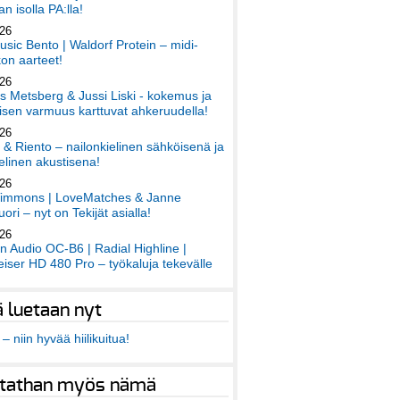
an isolla PA:lla!
026
sic Bento | Waldorf Protein – midi-
on aarteet!
026
 Metsberg & Jussi Liski - kokemus ja
sen varmuus karttuvat ahkeruudella!
026
 & Riento – nailonkielinen sähköisenä ja
elinen akustisena!
026
immons | LoveMatches & Janne
ori – nyt on Tekijät asialla!
026
an Audio OC-B6 | Radial Highline |
iser HD 480 Pro – työkaluja tekevälle
ä luetaan nyt
– niin hyvää hiilikuitua!
tathan myös nämä