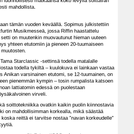
an luonnollisesti matkaansa koko levyllä soittavan
esti mahdollista.
aan tämän vuoden keväällä. Sopimus julkistettiin
furtin Musikmesseä, jossa Riffin haastattelu
si setti on muutenkin muovautunut hieman uuteen
ys yhteen etutomiin ja pieneen 20-tuumaiseen
i muutosten.
ama Starclassic -settinsä todella matalalle
ostaa todella tykiltä – kuulokuva ei lainkaan vastaa
ös Anikan varsinainen etutomi, se 12-tuumainen, on
lleen pienemmän kympin – tosin rumpalista katsoen
ainoan lattiatomin edessä on puolestaan
öysäkalvoinen virveli.
ä soittotekniikka ovatkin kaikin puolin kiinnostavia
kki on mahdollisimman korkealla, mikä säästää
, koska reittä ei tarvitse nostaa ”navan korkeudelle”
yytiä.