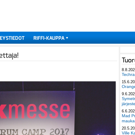
EYSTIEDOT
RIFFI-KAUPPA
ttaja!
Tuor
8.8.202
Techra 
15.6.2
Orang
9.6.202
Symetri
järjest
6.6.202
Mad Pr
maukas
20.5.2
Ville K