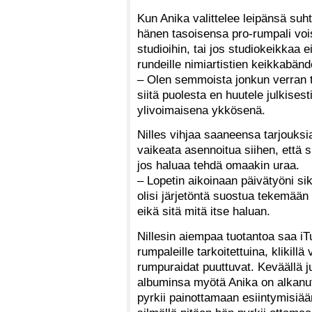
Kun Anika valittelee leipänsä suht
hänen tasoisensa pro-rumpali voi
studioihin, tai jos studiokeikkaa e
rundeille nimiartistien keikkabänd
– Olen semmoista jonkun verran te
siitä puolesta en huutele julkisest
ylivoimaisena ykkösenä.
Nilles vihjaa saaneensa tarjouksia
vaikeata asennoitua siihen, että si
jos haluaa tehdä omaakin uraa.
– Lopetin aikoinaan päivätyöni s
olisi järjetöntä suostua tekemään
eikä sitä mitä itse haluan.
Nillesin aiempaa tuotantoa saa 
rumpaleille tarkoitettuina, klikillä
rumpuraidat puuttuvat. Keväällä j
albuminsa myötä Anika on alkanut 
pyrkii painottamaan esiintymisiään