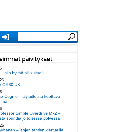
eimmat päivitykset
6
– niin hyvää hiilikuitua!
026
e OR60 UK
6
x Cognio – älylaitteista koottava
elmä
6
ofessor Simble Overdrive Mk2 –
ta soundia jo toisessa polvessa
026
auhanen – isojen tähtien kiertueilla