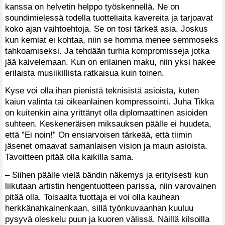
kanssa on helvetin helppo työskennellä. Ne on
soundimielessä todella tuotteliaita kavereita ja tarjoavat
koko ajan vaihtoehtoja. Se on tosi tärkeä asia. Joskus
kun kemiat ei kohtaa, niin se homma menee semmoseks
tahkoamiseksi. Ja tehdään turhia kompromisseja jotka
jää kaivelemaan. Kun on erilainen maku, niin yksi hakee
erilaista musiikillista ratkaisua kuin toinen.
Kyse voi olla ihan pienistä teknisistä asioista, kuten
kaiun valinta tai oikeanlainen kompressointi. Juha Tikka
on kuitenkin aina yrittänyt olla diplomaattinen asioiden
suhteen. Keskeneräisen miksauksen päälle ei huudeta,
että ”Ei noin!” On ensiarvoisen tärkeää, että tiimin
jäsenet omaavat samanlaisen vision ja maun asioista.
Tavoitteen pitää olla kaikilla sama.
– Siihen päälle vielä bändin näkemys ja erityisesti kun
liikutaan artistin hengentuotteen parissa, niin varovainen
pitää olla. Toisaalta tuottaja ei voi olla kauhean
herkkänahkainenkaan, sillä työnkuvaanhan kuuluu
pysyvä oleskelu puun ja kuoren välissä. Näillä kilsoilla