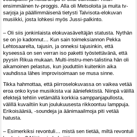
ensimmäinen tv-proggis. Alla oli Metsoloita ja muita tv-
sarjoja ja päällimmäisenä tietysti Talvisota-elokuvan
musiikki, josta lohkesi myös Jussi-palkinto.
– Oli siis jonkinlaista elokuvasäveltäjän statusta. Nythän
se on jo kadonnut… Kun sain toimeksiannon Pekka
Lehtosaarelta, tajusin, ja onneksi tajusinkin, että
kyseessä on sen verran iso paketti työstettävänä, että
pyysin Rikua mukaan. Multi-instru-men-talistina hän oli
aikamoinen pelastus, kun jouduttiin kuitenkin aika
vauhdissa lähes improvisoimaan se musa sinne.
Tikka hahmottaa, että piirroselokuvassa on vaikea vetää
eroa onko kyse musiikista vai ääniefektistä. Niinpä välillä
efektejä tehtiin vetämällä korkkia samppanjapullosta,
välillä kuvailtiin kun joulukuusesta rikkoontuu lamppuja.
Erikoisääniä, -soundeja ja äänimaailmoja piti vetää
hatusta.
– Esimerkiksi revontuli… mistä sen tietää, miltä revontuli