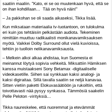
saatiin maaliin. ”Kato, ei se oo muutenkaan hyvä, että se
on ihan kohdillaan… Tää on hyvä näin!”
– Ja pakkohan se oli saada aikaseksi, Tikka lisää.
Kun miksataan materiaalia tv-tuotantoon, on tulokulma
eri kuin jos tehtäisiin pelkästään audiota. Tekeminen
nimittäin muuttuu radikaalisti monikanavamiksauksen
myötä. Vaikkei Dolby Surround ollut vielä kuvioissa,
tehtiin jo tuolloin nelikanavamiksausta.
– Melkein alkoi alkaa ahdistaa, kun Suomesta ei
meinannut löytyä sopivia vehkeitä. Miksattiin Hämiksen
kanssa muistaakseni Sony Betamax -digitaaliselle
videokasetille. Siihen sai synkkaan kaksi analogi- ja
kaksi digiraitaa. Sillä tavalla saatiin se neljä kanavaa.
Sitten vietiin paketti Elokuvasäätiöön ja rukoiltiin, että
toivottavasti nää pysyy synkassa. Tämmösiä saakelin
Pelle Peloton -virityksiä…
Tikka naureskelee, että nuoremmat ja etevämmät