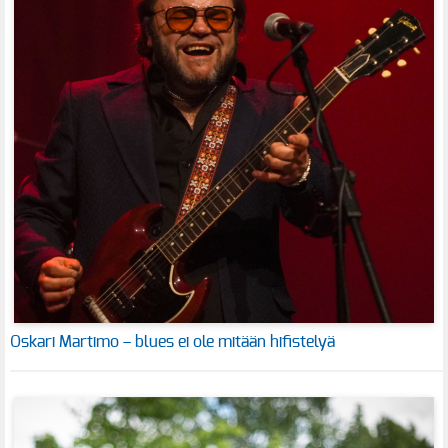
Oskari Martimo – blues ei ole mitään hifistelyä