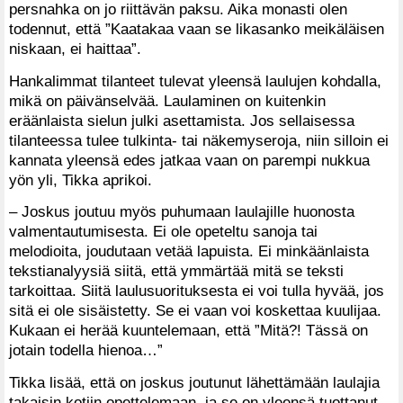
persnahka on jo riittävän paksu. Aika monasti olen
todennut, että ”Kaatakaa vaan se likasanko meikäläisen
niskaan, ei haittaa”.
Hankalimmat tilanteet tulevat yleensä laulujen kohdalla,
mikä on päivänselvää. Laulaminen on kuitenkin
eräänlaista sielun julki asettamista. Jos sellaisessa
tilanteessa tulee tulkinta- tai näkemyseroja, niin silloin ei
kannata yleensä edes jatkaa vaan on parempi nukkua
yön yli, Tikka aprikoi.
– Joskus joutuu myös puhumaan laulajille huonosta
valmentautumisesta. Ei ole opeteltu sanoja tai
melodioita, joudutaan vetää lapuista. Ei minkäänlaista
tekstianalyysiä siitä, että ymmärtää mitä se teksti
tarkoittaa. Siitä laulusuorituksesta ei voi tulla hyvää, jos
sitä ei ole sisäistetty. Se ei vaan voi koskettaa kuulijaa.
Kukaan ei herää kuuntelemaan, että ”Mitä?! Tässä on
jotain todella hienoa…”
Tikka lisää, että on joskus joutunut lähettämään laulajia
takaisin kotiin opettelemaan, ja se on yleensä tuottanut