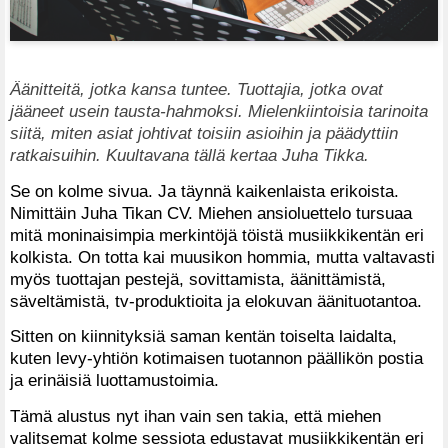
Äänitteitä, jotka kansa tuntee. Tuottajia, jotka ovat
jääneet usein tausta-hahmoksi. Mielenkiintoisia tarinoita
siitä, miten asiat johtivat toisiin asioihin ja päädyttiin
ratkaisuihin. Kuultavana tällä kertaa Juha Tikka.
Se on kolme sivua. Ja täynnä kaikenlaista erikoista.
Nimittäin Juha Tikan CV. Miehen ansioluettelo tursuaa
mitä moninaisimpia merkintöjä töistä musiikkikentän eri
kolkista. On totta kai muusikon hommia, mutta valtavasti
myös tuottajan pestejä, sovittamista, äänittämistä,
säveltämistä, tv-produktioita ja elokuvan äänituotantoa.
Sitten on kiinnityksiä saman kentän toiselta laidalta,
kuten levy-yhtiön kotimaisen tuotannon päällikön postia
ja erinäisiä luottamustoimia.
Tämä alustus nyt ihan vain sen takia, että miehen
valitsemat kolme sessiota edustavat musiikkikentän eri