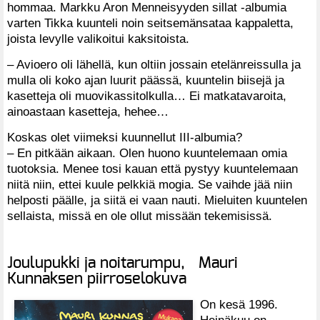
hommaa. Markku Aron Menneisyyden sillat -albumia
varten Tikka kuunteli noin seitsemänsataa kappaletta,
joista levylle valikoitui kaksitoista.
– Avioero oli lähellä, kun oltiin jossain etelänreissulla ja
mulla oli koko ajan luurit päässä, kuuntelin biisejä ja
kasetteja oli muovikassitolkulla… Ei matkatavaroita,
ainoastaan kasetteja, hehee…
Koskas olet viimeksi kuunnellut III-albumia?
– En pitkään aikaan. Olen huono kuuntelemaan omia
tuotoksia. Menee tosi kauan että pystyy kuuntelemaan
niitä niin, ettei kuule pelkkiä mogia. Se vaihde jää niin
helposti päälle, ja siitä ei vaan nauti. Mieluiten kuuntelen
sellaista, missä en ole ollut missään tekemisissä.
Joulupukki ja noitarumpu, Mauri
Kunnaksen piirroselokuva
On kesä 1996.
Heinäkuu on