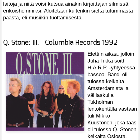
laitoja ja niitä voisi kutsua ainakin kirjoittajan silmissä
erikoishommiksi. Aloitetaan kuitenkin sieltä tutummasta
päästä, eli musiikin tuottamisesta.
Q. Stone: III, Columbia Records 1992
Elettiin aikaa, jolloin
Juha Tikka soitti
H.A.R.P. -yhtyeessä
bassoa. Bändi oli
tulossa keikalta
Amsterdamista ja
välilaskulla
Tukholman
lentokentällä vastaan
tuli Mikko
Kuustonen, joka taas
oli tulossa Q. Stonen
keikalta Oslosta.