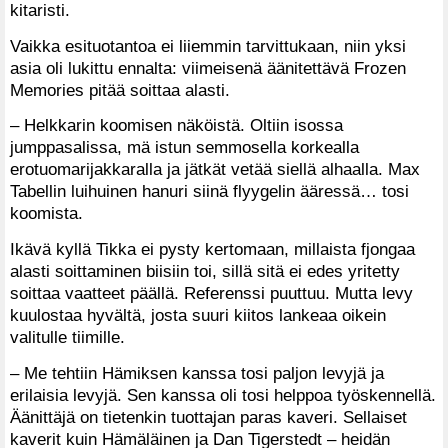
kitaristi.
Vaikka esituotantoa ei liiemmin tarvittukaan, niin yksi
asia oli lukittu ennalta: viimeisenä äänitettävä Frozen
Memories pitää soittaa alasti.
– Helkkarin koomisen näköistä. Oltiin isossa
jumppasalissa, mä istun semmosella korkealla
erotuomarijakkaralla ja jätkät vetää siellä alhaalla. Max
Tabellin luihuinen hanuri siinä flyygelin ääressä… tosi
koomista.
Ikävä kyllä Tikka ei pysty kertomaan, millaista fjongaa
alasti soittaminen biisiin toi, sillä sitä ei edes yritetty
soittaa vaatteet päällä. Referenssi puuttuu. Mutta levy
kuulostaa hyvältä, josta suuri kiitos lankeaa oikein
valitulle tiimille.
– Me tehtiin Hämiksen kanssa tosi paljon levyjä ja
erilaisia levyjä. Sen kanssa oli tosi helppoa työskennellä.
Äänittäjä on tietenkin tuottajan paras kaveri. Sellaiset
kaverit kuin Hämäläinen ja Dan Tigerstedt – heidän