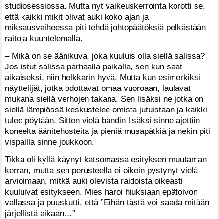
studiosessiossa. Mutta nyt vaikeuskerrointa korotti se,
että kaikki mikit olivat auki koko ajan ja
miksausvaiheessa piti tehdä johtopäätöksiä pelkästään
raitoja kuuntelemalla.
– Mikä on se äänikuva, joka kuuluis olla siellä salissa?
Jos istut salissa parhaalla paikalla, sen kun saat
aikaiseksi, niin helkkarin hyvä. Mutta kun esimerkiksi
näyttelijät, jotka odottavat omaa vuoroaan, laulavat
mukana siellä verhojen takana. Sen lisäksi ne jotka on
siellä lämpiössä keskustelee omista jutuistaan ja kaikki
tulee pöytään. Sitten vielä bändin lisäksi sinne ajettiin
koneelta äänitehosteita ja pieniä musapätkiä ja nekin piti
vispailla sinne joukkoon.
Tikka oli kyllä käynyt katsomassa esityksen muutaman
kerran, mutta sen perusteella ei oikein pystynyt vielä
arvioimaan, mitkä auki olevista raidoista oikeasti
kuuluivat esitykseen. Mies haroi hiuksiaan epätoivon
vallassa ja puuskutti, että ”Eihän tästä voi saada mitään
järjellistä aikaan…”