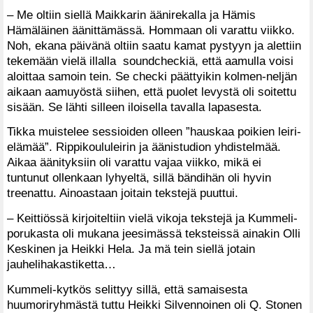
– Me oltiin siellä Maikkarin äänirekalla ja Hämis
Hämäläinen äänittämässä. Hommaan oli varattu viikko.
Noh, ekana päivänä oltiin saatu kamat pystyyn ja alettiin
tekemään vielä illalla soundcheckiä, että aamulla voisi
aloittaa samoin tein. Se checki päättyikin kolmen-neljän
aikaan aamuyöstä siihen, että puolet levystä oli soitettu
sisään. Se lähti silleen iloisella tavalla lapasesta.
Tikka muistelee sessioiden olleen ”hauskaa poikien leiri-
elämää”. Rippikoululeirin ja äänistudion yhdistelmää.
Aikaa äänityksiin oli varattu vajaa viikko, mikä ei
tuntunut ollenkaan lyhyeltä, sillä bändihän oli hyvin
treenattu. Ainoastaan joitain tekstejä puuttui.
– Keittiössä kirjoiteltiin vielä vikoja tekstejä ja Kummeli-
porukasta oli mukana jeesimässä teksteissä ainakin Olli
Keskinen ja Heikki Hela. Ja mä tein siellä jotain
jauhelihakastiketta…
Kummeli-kytkös selittyy sillä, että samaisesta
huumoriryhmästä tuttu Heikki Silvennoinen oli Q. Stonen