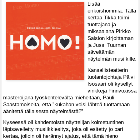
Lisää
erikoishommia. Tällä
kertaa Tikka toimi
tuottajana ja
miksaajana Pirkko
Saision kirjoittaman
ja Jussi Tuurnan
säveltämän
näytelmän musiikille.
Kansallisteatterin
tuotantojohtaja Päivi
Isosaari oli kysellyt
vinkkejä Finnvoxissa
masteroijana työskentelevältä mieheltään, Pauli
Saastamoiselta, että ”kukahan voisi lähteä tuottamaan
äänitettä tällaisesta näytelmästä?”
Kyseessä oli kahdentoista näyttelijän kolmetuntinen
läpisävelletty musiikkiesitys, joka oli esitetty jo pari
kertaa, jolloin oli herännyt ajatus, että tämä hieno