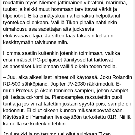
roudattiin myös Niemen jättimäinen vibrafoni, marimba,
tuubat ja kaikki muut hommaan tarvittavat värkit ja
tilpehöörit. Eikä ennätyskuuma heinäkuu helpottanut
työntekoa ollenkaan. Välillä Tikan pihalla nähtiinkin
uimahousuissa sadettajan alta juoksevia
elokuvasäveltäjiä. Ja sitten taas takaisin kellariin
keskittymään talvitunnelmiin.
Homma saatiin kuitenkin jotenkin toimimaan, vaikka
ensimmäiset PC-pohjaiset äänityssoftat laittoivat
asianosaiset kiroilemaan välillä oikein toden teolla.
– Juu, aika alkeelliset laitteet oli käytössä. Joku Rolandin
RD-500 sähköpiano, Jupiter JV-2080 räkkimoduli, E-
mu:n Proteus ja Akain tonninen sampleri, johon samplet
piti ladata cd-romilta. Pianosamplea raksutettiin puoli
tuntia ja jos virrat laitettiin jostain syystä pois, sample oli
kadonnut. Ei ollut oikeen kunnon miksauspöytääkään.
Käytössä oli Yamahan livekäyttöön tarkoitettu 01R. Niillä
kamoilla se kuitenkin tehtiin.
Joulupukki ja noitarumpu ei ollut suinkaan Tikan