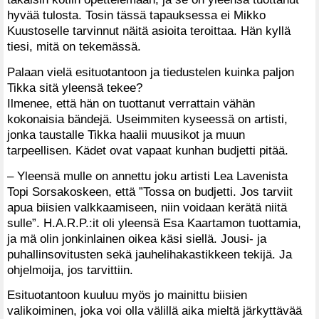
hyvää tulosta. Tosin tässä tapauksessa ei Mikko
Kuustoselle tarvinnut näitä asioita teroittaa. Hän kyllä
tiesi, mitä on tekemässä.
Palaan vielä esituotantoon ja tiedustelen kuinka paljon
Tikka sitä yleensä tekee?
Ilmenee, että hän on tuottanut verrattain vähän
kokonaisia bändejä. Useimmiten kyseessä on artisti,
jonka taustalle Tikka haalii muusikot ja muun
tarpeellisen. Kädet ovat vapaat kunhan budjetti pitää.
– Yleensä mulle on annettu joku artisti Lea Lavenista
Topi Sorsakoskeen, että ”Tossa on budjetti. Jos tarviit
apua biisien valkkaamiseen, niin voidaan kerätä niitä
sulle”. H.A.R.P.:it oli yleensä Esa Kaartamon tuottamia,
ja mä olin jonkinlainen oikea käsi siellä. Jousi- ja
puhallinsovitusten sekä jauhelihakastikkeen tekijä. Ja
ohjelmoija, jos tarvittiin.
Esituotantoon kuuluu myös jo mainittu biisien
valikoiminen, joka voi olla välillä aika mieltä järkyttävää