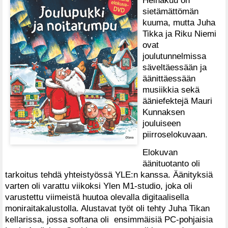
sietämättömän
kuuma, mutta Juha
Tikka ja Riku Niemi
ovat
joulutunnelmissa
säveltäessään ja
äänittäessään
musiikkia sekä
ääniefektejä Mauri
Kunnaksen
jouluiseen
piirroselokuvaan.
Elokuvan
äänituotanto oli
tarkoitus tehdä yhteistyössä YLE:n kanssa. Äänityksiä
varten oli varattu viikoksi Ylen M1-studio, joka oli
varustettu viimeistä huutoa olevalla digitaalisella
moniraitakalustolla. Alustavat työt oli tehty Juha Tikan
kellarissa, jossa softana oli ensimmäisiä PC-pohjaisia