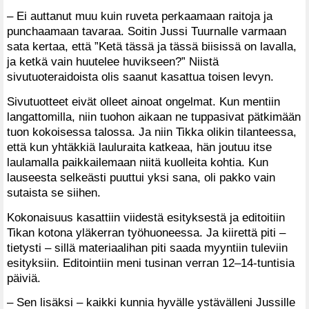
– Ei auttanut muu kuin ruveta perkaamaan raitoja ja
punchaamaan tavaraa. Soitin Jussi Tuurnalle varmaan
sata kertaa, että ”Ketä tässä ja tässä biisissä on lavalla,
ja ketkä vain huutelee huvikseen?” Niistä
sivutuoteraidoista olis saanut kasattua toisen levyn.
Sivutuotteet eivät olleet ainoat ongelmat. Kun mentiin
langattomilla, niin tuohon aikaan ne tuppasivat pätkimään
tuon kokoisessa talossa. Ja niin Tikka olikin tilanteessa,
että kun yhtäkkiä lauluraita katkeaa, hän joutuu itse
laulamalla paikkailemaan niitä kuolleita kohtia. Kun
lauseesta selkeästi puuttui yksi sana, oli pakko vain
sutaista se siihen.
Kokonaisuus kasattiin viidestä esityksestä ja editoitiin
Tikan kotona yläkerran työhuoneessa. Ja kiirettä piti –
tietysti – sillä materiaalihan piti saada myyntiin tuleviin
esityksiin. Editointiin meni tusinan verran 12–14-tuntisia
päiviä.
– Sen lisäksi – kaikki kunnia hyvälle ystävälleni Jussille