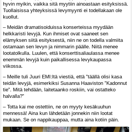
hyvin myikin, vaikka sitä myytiin ainoastaan esityksissä.
Tuollaisissa yhteyksissä levymyynti ei todellakaan ole
kuollut.
– Meidän dramatisoiduissa konserteissa myydään
helkkaristi levyjä. Kun ihmiset ovat saaneet sen
elämyksen siitä esityksestä, niin ne on todella valmiita
ostamaan sen levyn ja nimmarin päälle. Niitä menee
lootatolkulla. Luulen, että konserttisaliaulassa menee
enemmän levyjä kuin paikallisessa levykaupassa
viikossa.
– Meille tuli Juuri EMI:ltä viestiä, että ”täällä olisi kasa
teidän levyjä, esimerkiksi Susanna Haaviston ”Kadonnut
tie”. Mitä tehdään, laitetaanko roskiin, vai ostatteko
halvalla?”
– Totta kai me ostettiin, ne on myyty kesäkuuhun
mennessä! Aina kun lähdetään jonnekin niin lootat
mukaan. Se on nappikauppaa, mutta aina kotiin päin.