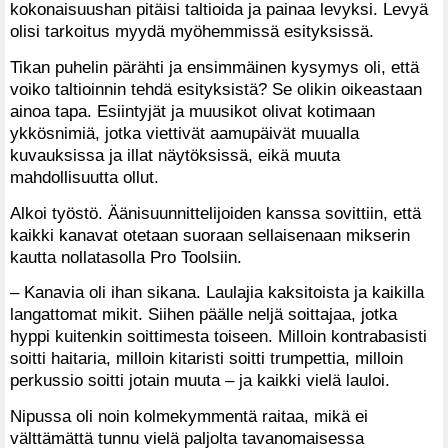
kokonaisuushan pitäisi taltioida ja painaa levyksi. Levyä
olisi tarkoitus myydä myöhemmissä esityksissä.
Tikan puhelin pärähti ja ensimmäinen kysymys oli, että
voiko taltioinnin tehdä esityksistä? Se olikin oikeastaan
ainoa tapa. Esiintyjät ja muusikot olivat kotimaan
ykkösnimiä, jotka viettivät aamupäivät muualla
kuvauksissa ja illat näytöksissä, eikä muuta
mahdollisuutta ollut.
Alkoi työstö. Äänisuunnittelijoiden kanssa sovittiin, että
kaikki kanavat otetaan suoraan sellaisenaan mikserin
kautta nollatasolla Pro Toolsiin.
– Kanavia oli ihan sikana. Laulajia kaksitoista ja kaikilla
langattomat mikit. Siihen päälle neljä soittajaa, jotka
hyppi kuitenkin soittimesta toiseen. Milloin kontrabasisti
soitti haitaria, milloin kitaristi soitti trumpettia, milloin
perkussio soitti jotain muuta – ja kaikki vielä lauloi.
Nipussa oli noin kolmekymmentä raitaa, mikä ei
välttämättä tunnu vielä paljolta tavanomaisessa