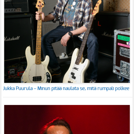
Jukka Puurula – Minun pitää naulata se, mitä rumpali polkee