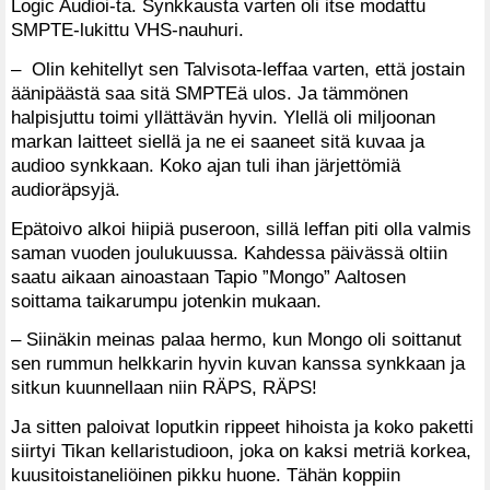
Logic Audioi-ta. Synkkausta varten oli itse modattu
SMPTE-lukittu VHS-nauhuri.
– Olin kehitellyt sen Talvisota-leffaa varten, että jostain
äänipäästä saa sitä SMPTEä ulos. Ja tämmönen
halpisjuttu toimi yllättävän hyvin. Ylellä oli miljoonan
markan laitteet siellä ja ne ei saaneet sitä kuvaa ja
audioo synkkaan. Koko ajan tuli ihan järjettömiä
audioräpsyjä.
Epätoivo alkoi hiipiä puseroon, sillä leffan piti olla valmis
saman vuoden joulukuussa. Kahdessa päivässä oltiin
saatu aikaan ainoastaan Tapio ”Mongo” Aaltosen
soittama taikarumpu jotenkin mukaan.
– Siinäkin meinas palaa hermo, kun Mongo oli soittanut
sen rummun helkkarin hyvin kuvan kanssa synkkaan ja
sitkun kuunnellaan niin RÄPS, RÄPS!
Ja sitten paloivat loputkin rippeet hihoista ja koko paketti
siirtyi Tikan kellaristudioon, joka on kaksi metriä korkea,
kuusitoistaneliöinen pikku huone. Tähän koppiin