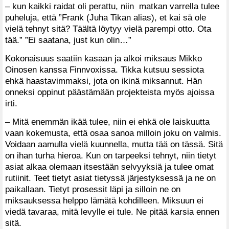
– kun kaikki raidat oli perattu, niin matkan varrella tulee
puheluja, että ”Frank (Juha Tikan alias), et kai sä ole
vielä tehnyt sitä? Täältä löytyy vielä parempi otto. Ota
tää.” ”Ei saatana, just kun olin…”
Kokonaisuus saatiin kasaan ja alkoi miksaus Mikko
Oinosen kanssa Finnvoxissa. Tikka kutsuu sessiota
ehkä haastavimmaksi, jota on ikinä miksannut. Hän
onneksi oppinut päästämään projekteista myös ajoissa
irti.
– Mitä enemmän ikää tulee, niin ei ehkä ole laiskuutta
vaan kokemusta, että osaa sanoa milloin joku on valmis.
Voidaan aamulla vielä kuunnella, mutta tää on tässä. Sitä
on ihan turha hieroa. Kun on tarpeeksi tehnyt, niin tietyt
asiat alkaa olemaan itsestään selvyyksiä ja tulee omat
rutiinit. Teet tietyt asiat tietyssä järjestyksessä ja ne on
paikallaan. Tietyt prosessit läpi ja silloin ne on
miksauksessa helppo lämätä kohdilleen. Miksuun ei
viedä tavaraa, mitä levylle ei tule. Ne pitää karsia ennen
sitä.