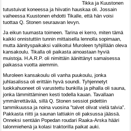
Tikka ja Kuustonen
tutustuivat koneessa ja hiivatin hauskaa oli. Jossain
vaiheessa Kuustonen ehdotti Tikalle, että hän voisi
tuottaa Q. Stonen seuraavan levyn.
Ja eikun tuumasta toimeen. Tarina ei kerro, miten tämä
kaikki onnistuttiin tunnin mittaisella lennolla sopimaan,
mutta äänityspaikaksi valikoitui Muroleen tyhjillään oleva
kansakoulu. Tikalla oli paikasta ainoastaan hyviä
muistoja. H.A.R.P. oli nimittäin äänittänyt samaisessa
paikassa vuotta aiemmin.
Muroleen kansakoulu oli vanha puukoulu, jonka
juhlasalissa oli erittäin hyvä soundi. Tyhjennetyt
luokkahuoneet oli varustettu bunkilla ja pihalla oli sauna,
jonka lämmittäminen kesti todella kauan. Tavallaan
ymmärrettävää, sillä Q. Stonen sessiot pidettiin
tammikuussa ja noina vuosina ”talvet olivat vielä talvia”.
Pakkasta riitti ja saunan lattiakin oli paksussa jäässä.
Onneksi sentään Popedan roudari Raaka-Arska hääri
talonmiehenä ja kolasi traktorilla paikat auki.