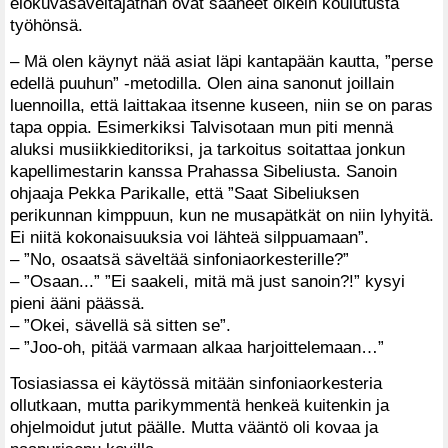
elokuvasäveltäjäthän ovat saaneet oikein koulutusta
työhönsä.
– Mä olen käynyt nää asiat läpi kantapään kautta, ”perse
edellä puuhun” -metodilla. Olen aina sanonut joillain
luennoilla, että laittakaa itsenne kuseen, niin se on paras
tapa oppia. Esimerkiksi Talvisotaan mun piti mennä
aluksi musiikkieditoriksi, ja tarkoitus soitattaa jonkun
kapellimestarin kanssa Prahassa Sibeliusta. Sanoin
ohjaaja Pekka Parikalle, että ”Saat Sibeliuksen
perikunnan kimppuun, kun ne musapätkät on niin lyhyitä.
Ei niitä kokonaisuuksia voi lähteä silppuamaan”.
– ”No, osaatsä säveltää sinfoniaorkesterille?”
– ”Osaan...” ”Ei saakeli, mitä mä just sanoin?!” kysyi
pieni ääni päässä.
– ”Okei, sävellä sä sitten se”.
– ”Joo-oh, pitää varmaan alkaa harjoittelemaan…”
Tosiasiassa ei käytössä mitään sinfoniaorkesteria
ollutkaan, mutta parikymmentä henkeä kuitenkin ja
ohjelmoidut jutut päälle. Mutta vääntö oli kovaa ja