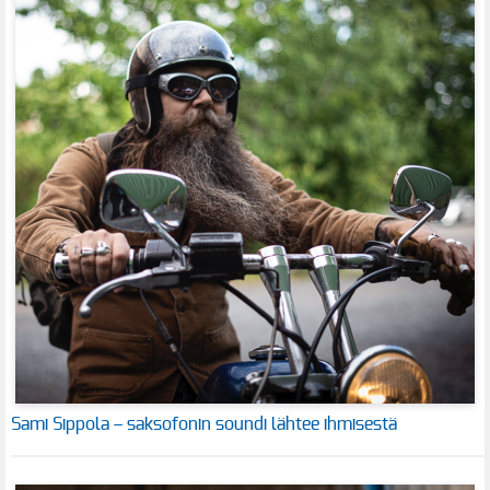
Sami Sippola – saksofonin soundi lähtee ihmisestä