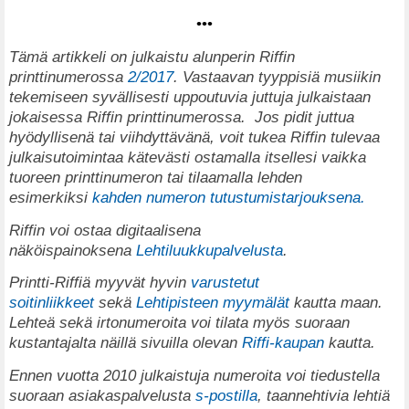
•••
T
ämä artikkeli on julkaistu alunperin Riffin
printtinumerossa
2/2017
. Vastaavan tyyppisiä musiikin
tekemiseen syvällisesti uppoutuvia juttuja julkaistaan
jokaisessa Riffin printtinumerossa.
Jos pidit juttua
hyödyllisenä tai viihdyttävänä, voit tukea Riffin tulevaa
julkaisutoimintaa kätevästi ostamalla itsellesi vaikka
tuoreen printtinumeron tai tilaamalla lehden
esimerkiksi
kahden numeron tutustumistarjouksena.
Riffin voi ostaa digitaalisena
näköispainoksena
Lehtiluukkupalvelusta
.
Printti-Riffiä myyvät hyvin
varustetut
soitinliikkeet
sekä
Lehtipisteen myymälät
kautta maan.
Lehteä sekä irtonumeroita voi tilata myös suoraan
kustantajalta näillä sivuilla olevan
Riffi-kaupan
kautta.
Ennen vuotta 2010 julkaistuja numeroita voi tiedustella
suoraan asiakaspalvelusta
s-postilla
, taannehtivia lehtiä