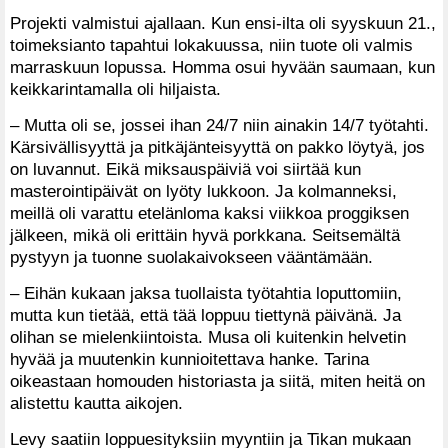
Projekti valmistui ajallaan. Kun ensi-ilta oli syyskuun 21.,
toimeksianto tapahtui lokakuussa, niin tuote oli valmis
marraskuun lopussa. Homma osui hyvään saumaan, kun
keikkarintamalla oli hiljaista.
– Mutta oli se, jossei ihan 24/7 niin ainakin 14/7 työtahti.
Kärsivällisyyttä ja pitkäjänteisyyttä on pakko löytyä, jos
on luvannut. Eikä miksauspäiviä voi siirtää kun
masterointipäivät on lyöty lukkoon. Ja kolmanneksi,
meillä oli varattu etelänloma kaksi viikkoa proggiksen
jälkeen, mikä oli erittäin hyvä porkkana. Seitsemältä
pystyyn ja tuonne suolakaivokseen vääntämään.
– Eihän kukaan jaksa tuollaista työtahtia loputtomiin,
mutta kun tietää, että tää loppuu tiettynä päivänä. Ja
olihan se mielenkiintoista. Musa oli kuitenkin helvetin
hyvää ja muutenkin kunnioitettava hanke. Tarina
oikeastaan homouden historiasta ja siitä, miten heitä on
alistettu kautta aikojen.
Levy saatiin loppuesityksiin myyntiin ja Tikan mukaan