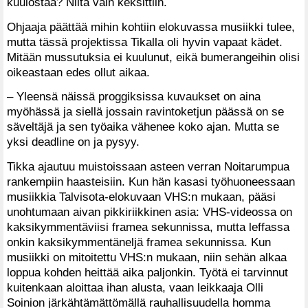
kuulostaa? Niitä vain keksittiin.
Ohjaaja päättää mihin kohtiin elokuvassa musiikki tulee,
mutta tässä projektissa Tikalla oli hyvin vapaat kädet.
Mitään mussutuksia ei kuulunut, eikä bumerangeihin olisi
oikeastaan edes ollut aikaa.
– Yleensä näissä proggiksissa kuvaukset on aina
myöhässä ja siellä jossain ravintoketjun päässä on se
säveltäjä ja sen työaika vähenee koko ajan. Mutta se
yksi deadline on ja pysyy.
Tikka ajautuu muistoissaan asteen verran Noitarumpua
rankempiin haasteisiin. Kun hän kasasi työhuoneessaan
musiikkia Talvisota-elokuvaan VHS:n mukaan, pääsi
unohtumaan aivan pikkiriikkinen asia: VHS-videossa on
kaksikymmentäviisi framea sekunnissa, mutta leffassa
onkin kaksikymmentäneljä framea sekunnissa. Kun
musiikki on mitoitettu VHS:n mukaan, niin sehän alkaa
loppua kohden heittää aika paljonkin. Työtä ei tarvinnut
kuitenkaan aloittaa ihan alusta, vaan leikkaaja Olli
Soinion järkähtämättömällä rauhallisuudella homma