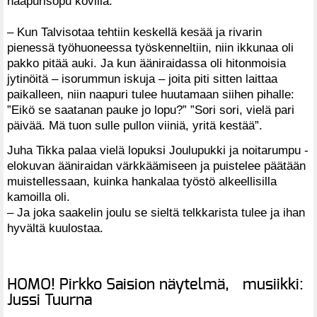
naapurisopu kovilla.
– Kun Talvisotaa tehtiin keskellä kesää ja rivarin
pienessä työhuoneessa työskenneltiin, niin ikkunaa oli
pakko pitää auki. Ja kun ääniraidassa oli hitonmoisia
jytinöitä – isorummun iskuja – joita piti sitten laittaa
paikalleen, niin naapuri tulee huutamaan siihen pihalle:
”Eikö se saatanan pauke jo lopu?” ”Sori sori, vielä pari
päivää. Mä tuon sulle pullon viiniä, yritä kestää”.
Juha Tikka palaa vielä lopuksi Joulupukki ja noitarumpu -
elokuvan ääniraidan värkkäämiseen ja puistelee päätään
muistellessaan, kuinka hankalaa työstö alkeellisilla
kamoilla oli.
– Ja joka saakelin joulu se sieltä telkkarista tulee ja ihan
hyvältä kuulostaa.
HOMO! Pirkko Saision näytelmä, musiikki:
Jussi Tuurna