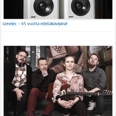
Genelec – 45 vuotta edelläkävijänä!