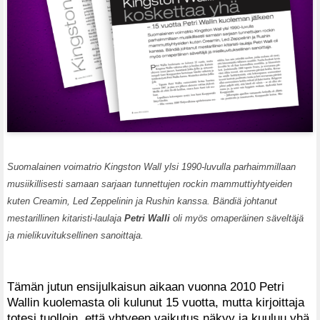
Suomalainen voimatrio Kingston Wall ylsi 1990-luvulla parhaimmillaan
musiikillisesti samaan sarjaan tunnettujen rockin mammuttiyhtyeiden
kuten Creamin, Led Zeppelinin ja Rushin kanssa. Bändiä johtanut
mestarillinen kitaristi-laulaja
Petri Walli
oli myös omaperäinen säveltäjä
ja mielikuvituksellinen sanoittaja.
Tämän jutun ensijulkaisun aikaan vuonna 2010 Petri
Wallin kuolemasta oli kulunut 15 vuotta, mutta kirjoittaja
totesi tuolloin, että yhtyeen vaikutus näkyy ja kuuluu yhä