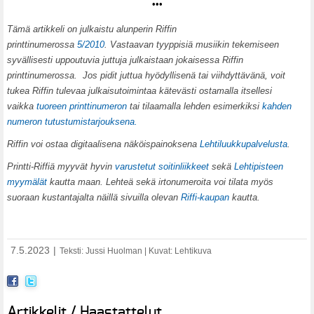
•••
T
ämä artikkeli on julkaistu alunperin Riffin
printtinumerossa
5/2010
. Vastaavan tyyppisiä musiikin tekemiseen
syvällisesti uppoutuvia juttuja julkaistaan jokaisessa Riffin
printtinumerossa.
Jos pidit juttua hyödyllisenä tai viihdyttävänä, voit
tukea Riffin tulevaa julkaisutoimintaa kätevästi ostamalla itsellesi
vaikka
tuoreen printtinumeron
tai tilaamalla lehden esimerkiksi
kahden
numeron tutustumistarjouksena.
Riffin voi ostaa digitaalisena näköispainoksena
Lehtiluukkupalvelusta
.
Printti-Riffiä myyvät hyvin
varustetut soitinliikkeet
sekä
Lehtipisteen
myymälät
kautta maan. Lehteä sekä irtonumeroita voi tilata myös
suoraan kustantajalta näillä sivuilla olevan
Riffi-kaupan
kautta.
7.5.2023
|
Teksti: Jussi Huolman | Kuvat: Lehtikuva
Artikkelit / Haastattelut