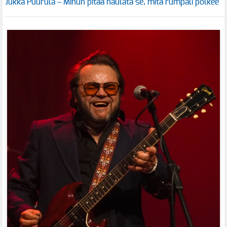
Jukka Puurula – Minun pitää naulata se, mitä rumpali polkee