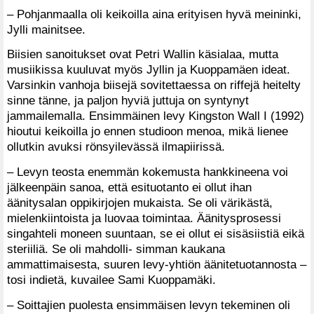
– Pohjanmaalla oli keikoilla aina erityisen hyvä meininki,
Jylli mainitsee.
Biisien sanoitukset ovat Petri Wallin käsialaa, mutta
musiikissa kuuluvat myös Jyllin ja Kuoppamäen ideat.
Varsinkin vanhoja biisejä sovitettaessa on riffejä heitelty
sinne tänne, ja paljon hyviä juttuja on syntynyt
jammailemalla. Ensimmäinen levy Kingston Wall I (1992)
hioutui keikoilla jo ennen studioon menoa, mikä lienee
ollutkin avuksi rönsyilevässä ilmapiirissä.
– Levyn teosta enemmän kokemusta hankkineena voi
jälkeenpäin sanoa, että esituotanto ei ollut ihan
äänitysalan oppikirjojen mukaista. Se oli värikästä,
mielenkiintoista ja luovaa toimintaa. Äänitysprosessi
singahteli moneen suuntaan, se ei ollut ei sisäsiistiä eikä
steriiliä. Se oli mahdolli- simman kaukana
ammattimaisesta, suuren levy-yhtiön äänitetuotannosta –
tosi indietä, kuvailee Sami Kuoppamäki.
– Soittajien puolesta ensimmäisen levyn tekeminen oli