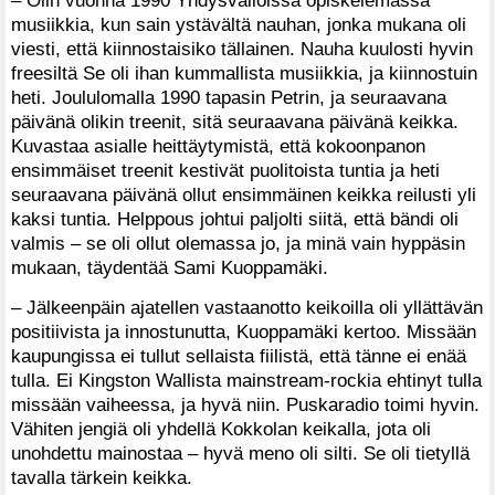
– Olin vuonna 1990 Yhdysvalloissa opiskelemassa
musiikkia, kun sain ystävältä nauhan, jonka mukana oli
viesti, että kiinnostaisiko tällainen. Nauha kuulosti hyvin
freesiltä Se oli ihan kummallista musiikkia, ja kiinnostuin
heti. Joululomalla 1990 tapasin Petrin, ja seuraavana
päivänä olikin treenit, sitä seuraavana päivänä keikka.
Kuvastaa asialle heittäytymistä, että kokoonpanon
ensimmäiset treenit kestivät puolitoista tuntia ja heti
seuraavana päivänä ollut ensimmäinen keikka reilusti yli
kaksi tuntia. Helppous johtui paljolti siitä, että bändi oli
valmis – se oli ollut olemassa jo, ja minä vain hyppäsin
mukaan, täydentää Sami Kuoppamäki.
– Jälkeenpäin ajatellen vastaanotto keikoilla oli yllättävän
positiivista ja innostunutta, Kuoppamäki kertoo. Missään
kaupungissa ei tullut sellaista fiilistä, että tänne ei enää
tulla. Ei Kingston Wallista mainstream-rockia ehtinyt tulla
missään vaiheessa, ja hyvä niin. Puskaradio toimi hyvin.
Vähiten jengiä oli yhdellä Kokkolan keikalla, jota oli
unohdettu mainostaa – hyvä meno oli silti. Se oli tietyllä
tavalla tärkein keikka.