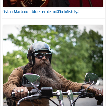
Oskari Martimo – blues ei ole mitään hifistelyä