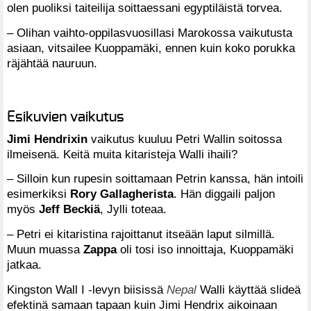
olen puoliksi taiteilija soittaessani egyptiläistä torvea.
– Olihan vaihto-oppilasvuosillasi Marokossa vaikutusta
asiaan, vitsailee Kuoppamäki, ennen kuin koko porukka
räjähtää nauruun.
Esikuvien vaikutus
Jimi Hendrixin
vaikutus kuuluu Petri Wallin soitossa
ilmeisenä. Keitä muita kitaristeja Walli ihaili?
– Silloin kun rupesin soittamaan Petrin kanssa, hän intoili
esimerkiksi
Rory Gallagherista
. Hän diggaili paljon
myös
Jeff Beckiä
, Jylli toteaa.
– Petri ei kitaristina rajoittanut itseään laput silmillä.
Muun muassa
Zappa
oli tosi iso innoittaja, Kuoppamäki
jatkaa.
Kingston Wall I -levyn biisissä
Nepal
Walli käyttää slideä
efektinä samaan tapaan kuin Jimi Hendrix aikoinaan