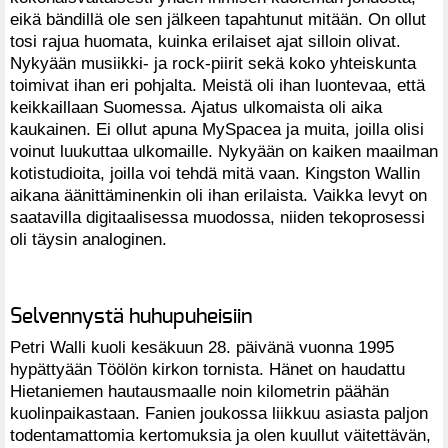
eikä bändillä ole sen jälkeen tapahtunut mitään. On ollut
tosi rajua huomata, kuinka erilaiset ajat silloin olivat.
Nykyään musiikki- ja rock-piirit sekä koko yhteiskunta
toimivat ihan eri pohjalta. Meistä oli ihan luontevaa, että
keikkaillaan Suomessa. Ajatus ulkomaista oli aika
kaukainen. Ei ollut apuna MySpacea ja muita, joilla olisi
voinut luukuttaa ulkomaille. Nykyään on kaiken maailman
kotistudioita, joilla voi tehdä mitä vaan. Kingston Wallin
aikana äänittäminenkin oli ihan erilaista. Vaikka levyt on
saatavilla digitaalisessa muodossa, niiden tekoprosessi
oli täysin analoginen.
Selvennystä huhupuheisiin
Petri Walli kuoli kesäkuun 28. päivänä vuonna 1995
hypättyään Töölön kirkon tornista. Hänet on haudattu
Hietaniemen hautausmaalle noin kilometrin päähän
kuolinpaikastaan. Fanien joukossa liikkuu asiasta paljon
todentamattomia kertomuksia ja olen kuullut väitettävän,