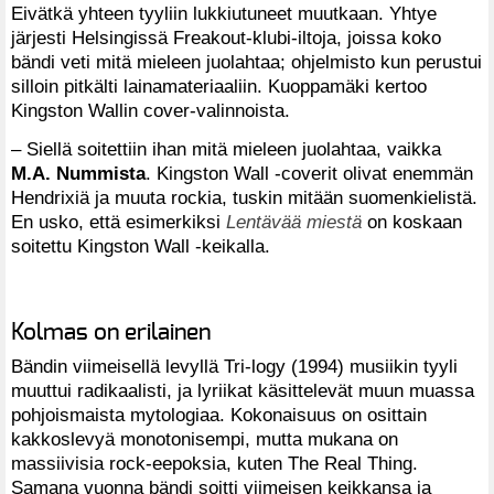
Eivätkä yhteen tyyliin lukkiutuneet muutkaan. Yhtye
järjesti Helsingissä Freakout-klubi-iltoja, joissa koko
bändi veti mitä mieleen juolahtaa; ohjelmisto kun perustui
silloin pitkälti lainamateriaaliin. Kuoppamäki kertoo
Kingston Wallin cover-valinnoista.
– Siellä soitettiin ihan mitä mieleen juolahtaa, vaikka
M.A. Nummista
. Kingston Wall -coverit olivat enemmän
Hendrixiä ja muuta rockia, tuskin mitään suomenkielistä.
En usko, että esimerkiksi
Lentävää miestä
on koskaan
soitettu Kingston Wall -keikalla.
Kolmas on erilainen
Bändin viimeisellä levyllä Tri-logy (1994) musiikin tyyli
muuttui radikaalisti, ja lyriikat käsittelevät muun muassa
pohjoismaista mytologiaa. Kokonaisuus on osittain
kakkoslevyä monotonisempi, mutta mukana on
massiivisia rock-eepoksia, kuten The Real Thing.
Samana vuonna bändi soitti viimeisen keikkansa ja