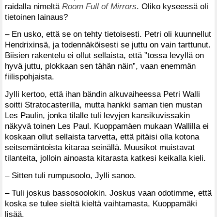
raidalla nimeltä
Room Full of Mirrors
. Oliko kyseessä oli
tietoinen lainaus?
– En usko, että se on tehty tietoisesti. Petri oli kuunnellut
Hendrixinsä, ja todennäköisesti se juttu on vain tarttunut.
Biisien rakentelu ei ollut sellaista, että ”tossa levyllä on
hyvä juttu, plokkaan sen tähän näin”, vaan enemmän
fiilispohjaista.
Jylli kertoo, että ihan bändin alkuvaiheessa Petri Walli
soitti Stratocasterilla, mutta hankki saman tien mustan
Les Paulin, jonka tilalle tuli levyjen kansikuvissakin
näkyvä toinen Les Paul. Kuoppamäen mukaan Wallilla ei
koskaan ollut sellaista tarvetta, että pitäisi olla kotona
seitsemäntoista kitaraa seinällä. Muusikot muistavat
tilanteita, jolloin ainoasta kitarasta katkesi keikalla kieli.
– Sitten tuli rumpusoolo, Jylli sanoo.
– Tuli joskus bassosoolokin. Joskus vaan odotimme, että
koska se tulee sieltä kieltä vaihtamasta, Kuoppamäki
lisää.