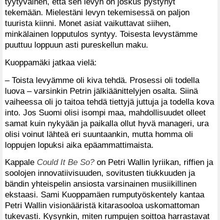
tyytyväinen, että sen levyn on joskus pystynyt
tekemään. Mielestäni levyn tekemisessä on paljon
tuurista kiinni. Monet asiat vaikuttavat siihen,
minkälainen lopputulos syntyy. Toisesta levystämme
puuttuu loppuun asti pureskellun maku.
Kuoppamäki jatkaa vielä:
– Toista levyämme oli kiva tehdä. Prosessi oli todella
luova – varsinkin Petrin jälkiäänittelyjen osalta. Siinä
vaiheessa oli jo taitoa tehdä tiettyjä juttuja ja todella kova
into. Jos Suomi olisi isompi maa, mahdollisuudet olleet
samat kuin nykyään ja paikalla ollut hyvä manageri, ura
olisi voinut lähteä eri suuntaankin, mutta homma oli
loppujen lopuksi aika epäammattimaista.
Kappale
Could It Be So?
on Petri Wallin lyriikan, riffien ja
soolojen innovatiivisuuden, sovitusten tiukkuuden ja
bändin yhteispelin ansiosta varsinainen musiikillinen
ekstaasi. Sami Kuoppamäen rumputyöskentely kantaa
Petri Wallin visionääristä kitarasooloa uskomattoman
tukevasti. Kysynkin, miten rumpujen soittoa harrastavat