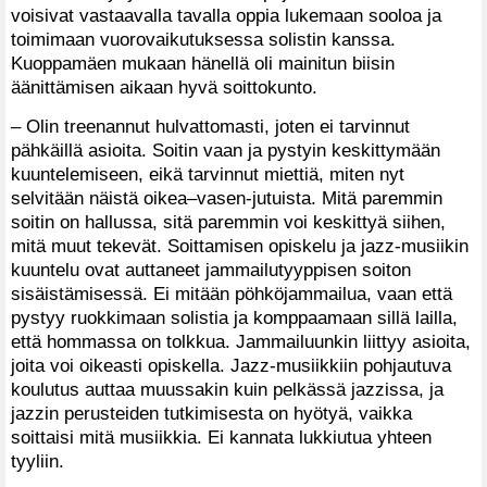
voisivat vastaavalla tavalla oppia lukemaan sooloa ja
toimimaan vuorovaikutuksessa solistin kanssa.
Kuoppamäen mukaan hänellä oli mainitun biisin
äänittämisen aikaan hyvä soittokunto.
– Olin treenannut hulvattomasti, joten ei tarvinnut
pähkäillä asioita. Soitin vaan ja pystyin keskittymään
kuuntelemiseen, eikä tarvinnut miettiä, miten nyt
selvitään näistä oikea–vasen-jutuista. Mitä paremmin
soitin on hallussa, sitä paremmin voi keskittyä siihen,
mitä muut tekevät. Soittamisen opiskelu ja jazz-musiikin
kuuntelu ovat auttaneet jammailutyyppisen soiton
sisäistämisessä. Ei mitään pöhköjammailua, vaan että
pystyy ruokkimaan solistia ja komppaamaan sillä lailla,
että hommassa on tolkkua. Jammailuunkin liittyy asioita,
joita voi oikeasti opiskella. Jazz-musiikkiin pohjautuva
koulutus auttaa muussakin kuin pelkässä jazzissa, ja
jazzin perusteiden tutkimisesta on hyötyä, vaikka
soittaisi mitä musiikkia. Ei kannata lukkiutua yhteen
tyyliin.