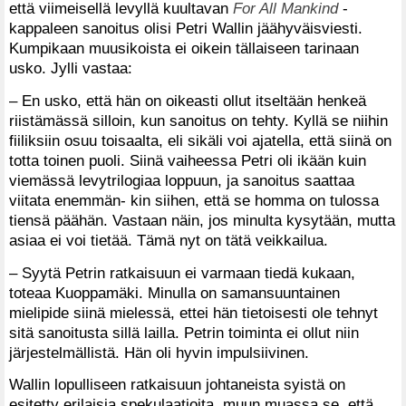
että viimeisellä levyllä kuultavan
For All Mankind
-
kappaleen sanoitus olisi Petri Wallin jäähyväisviesti.
Kumpikaan muusikoista ei oikein tällaiseen tarinaan
usko. Jylli vastaa:
– En usko, että hän on oikeasti ollut itseltään henkeä
riistämässä silloin, kun sanoitus on tehty. Kyllä se niihin
fiiliksiin osuu toisaalta, eli sikäli voi ajatella, että siinä on
totta toinen puoli. Siinä vaiheessa Petri oli ikään kuin
viemässä levytrilogiaa loppuun, ja sanoitus saattaa
viitata enemmän- kin siihen, että se homma on tulossa
tiensä päähän. Vastaan näin, jos minulta kysytään, mutta
asiaa ei voi tietää. Tämä nyt on tätä veikkailua.
– Syytä Petrin ratkaisuun ei varmaan tiedä kukaan,
toteaa Kuoppamäki. Minulla on samansuuntainen
mielipide siinä mielessä, ettei hän tietoisesti ole tehnyt
sitä sanoitusta sillä lailla. Petrin toiminta ei ollut niin
järjestelmällistä. Hän oli hyvin impulsiivinen.
Wallin lopulliseen ratkaisuun johtaneista syistä on
esitetty erilaisia spekulaatioita, muun muassa se, että