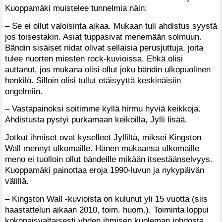
Kuoppamäki muistelee tunnelmia näin:
– Se ei ollut valoisinta aikaa. Mukaan tuli ahdistus syystä
jos toisestakin. Asiat tuppasivat menemään solmuun.
Bändin sisäiset riidat olivat sellaisia perusjuttuja, joita
tulee nuorten miesten rock-kuvioissa. Ehkä olisi
auttanut, jos mukana olisi ollut joku bändin ulkopuolinen
henkilö. Silloin olisi tullut etäisyyttä keskinäisiin
ongelmiin.
– Vastapainoksi soitimme kyllä hirmu hyviä keikkoja.
Ahdistusta pystyi purkamaan keikoilla, Jylli lisää.
Jotkut ihmiset ovat kyselleet Jylliltä, miksei Kingston
Wall mennyt ulkomaille. Hänen mukaansa ulkomaille
meno ei tuolloin ollut bändeille mikään itsestäänselvyys.
Kuoppamäki painottaa eroja 1990-luvun ja nykypäivän
välillä.
– Kingston Wall -kuvioista on kulunut yli 15 vuotta (siis
haastattelun aikaan 2010, toim. huom.). Toiminta loppui
kokonaisvaltaisesti yhden ihmisen kuoleman johdosta,