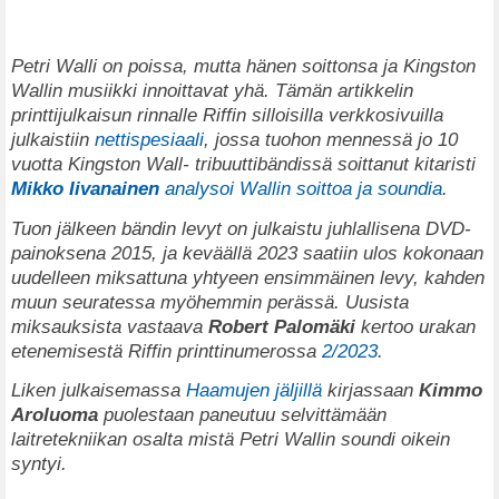
Petri Walli on poissa, mutta hänen soittonsa ja Kingston
Wallin musiikki innoittavat yhä. Tämän artikkelin
printtijulkaisun rinnalle Riffin silloisilla verkkosivuilla
julkaistiin
nettispesiaali
, jossa tuohon mennessä jo 10
vuotta Kingston Wall- tribuuttibändissä soittanut kitaristi
Mikko Iivanainen
analysoi Wallin soittoa ja soundia
.
Tuon jälkeen bändin levyt on julkaistu juhlallisena DVD-
painoksena 2015, ja keväällä 2023 saatiin ulos kokonaan
uudelleen miksattuna yhtyeen ensimmäinen levy, kahden
muun seuratessa myöhemmin perässä. Uusista
miksauksista vastaava
Robert Palomäki
kertoo urakan
etenemisestä Riffin printtinumerossa
2/2023
.
Liken julkaisemassa
Haamujen jäljillä
kirjassaan
Kimmo
Aroluoma
puolestaan paneutuu selvittämään
laitretekniikan osalta mistä Petri Wallin soundi oikein
syntyi.