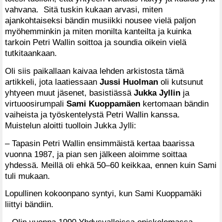
vahvana. Sitä tuskin kukaan arvasi, miten
ajankohtaiseksi bändin musiikki nousee vielä paljon
myöhemminkin ja miten monilta kanteilta ja kuinka
tarkoin Petri Wallin soittoa ja soundia oikein vielä
tutkitaankaan.
Oli siis paikallaan kaivaa lehden arkistosta tämä
artikkeli, jota laatiessaan
Jussi Huolman
oli kutsunut
yhtyeen muut jäsenet, basistiässä
Jukka Jyllin
ja
virtuoosirumpali
Sami Kuoppamäen
kertomaan bändin
vaiheista ja työskentelystä Petri Wallin kanssa.
Muistelun aloitti tuolloin Jukka Jylli:
– Tapasin Petri Wallin ensimmäistä kertaa baarissa
vuonna 1987, ja pian sen jälkeen aloimme soittaa
yhdessä. Meillä oli ehkä 50–60 keikkaa, ennen kuin Sami
tuli mukaan.
Lopullinen kokoonpano syntyi, kun Sami Kuoppamäki
liittyi bändiin.