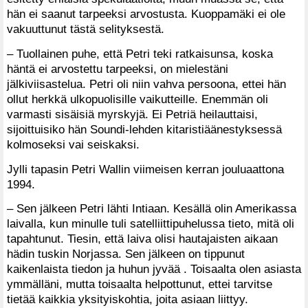
hän ei saanut tarpeeksi arvostusta. Kuoppamäki ei ole
vakuuttunut tästä selityksestä.
– Tuollainen puhe, että Petri teki ratkaisunsa, koska
häntä ei arvostettu tarpeeksi, on mielestäni
jälkiviisastelua. Petri oli niin vahva persoona, ettei hän
ollut herkkä ulkopuolisille vaikutteille. Enemmän oli
varmasti sisäisiä myrskyjä. Ei Petriä heilauttaisi,
sijoittuisiko hän Soundi-lehden kitaristiäänestyksessä
kolmoseksi vai seiskaksi.
Jylli tapasin Petri Wallin viimeisen kerran jouluaattona
1994.
– Sen jälkeen Petri lähti Intiaan. Kesällä olin Amerikassa
laivalla, kun minulle tuli satelliittipuhelussa tieto, mitä oli
tapahtunut. Tiesin, että laiva olisi hautajaisten aikaan
hädin tuskin Norjassa. Sen jälkeen on tippunut
kaikenlaista tiedon ja huhun jyvää . Toisaalta olen asiasta
ymmälläni, mutta toisaalta helpottunut, ettei tarvitse
tietää kaikkia yksityiskohtia, joita asiaan liittyy.