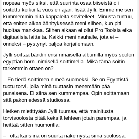
nopeaa myös siksi, että suurinta osaa biiseistä oli
soitettu keikoilla vuosien ajan, lisää Jylli. Emme me sen
kummemmin niitä kappaleita sovitelleet. Minusta tuntuu,
että eniten aikaa äänityksessä meni siihen, kun piti
huoltaa mankkaa. Siihen aikaan ei ollut Pro Toolsia eikä
digitaalisia laitteita. Kaikki meni nauhalle, jota ei –
onneksi – pystynyt paljoa korjailemaan.
Jylli soittaa bändin ensimmäisellä albumilla myös soolon
egyptian horn -nimisellä soittimella. Mikä tämä soitin
tarkemmin ottaen on?
– En tiedä soittimen nimeä suomeksi. Se on Egyptistä
tuotu torvi, jolla minä tuuttasin menemään pää
punaisena. Ei siinä sen kummempaa. Opin soittamaan
sitä pakon edessä studiossa.
Hetken mietittyään Jylli tuumaa, että mainitusta
torvisoolosta pitää keksiä lehteen jotain parempaa, ja
heittää sitten huumorilla:
– Totta kai siinä on suurta näkemystä siinä soolossa,