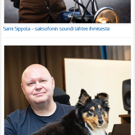
Sami Sippola – saksofonin soundi lähtee ihmisestä