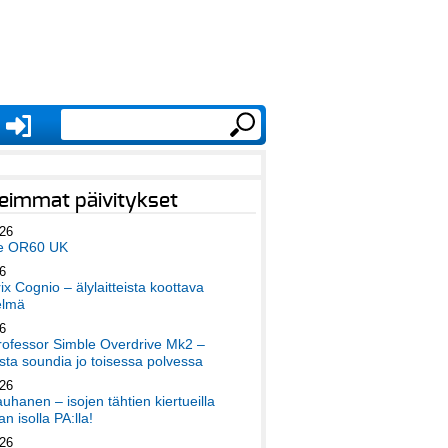
eimmat päivitykset
026
e OR60 UK
6
x Cognio – älylaitteista koottava
elmä
6
ofessor Simble Overdrive Mk2 –
ta soundia jo toisessa polvessa
026
auhanen – isojen tähtien kiertueilla
an isolla PA:lla!
026