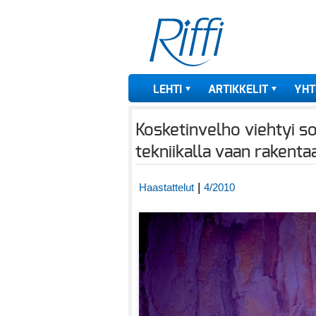
LEHTI
ARTIKKELIT
YHT
Kosketinvelho viehtyi so
tekniikalla vaan rakenta
|
Haastattelut
4/2010