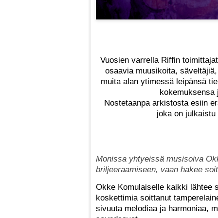
Vuosien varrella Riffin toimittaj
osaavia muusikoita, säveltäjiä, 
muita alan ytimessä leipänsä tie
kokemuksensa ja
Nostetaanpa arkistosta esiin er
joka on julkaistu
Monissa yhtyeissä musisoiva Okk
briljeeraamiseen, vaan hakee soi
Okke Komulaiselle kaikki lähtee s
koskettimia soittanut tamperelain
sivuuta melodiaa ja harmoniaa, mu