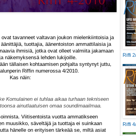
at ovat tavanneet valtavan joukon mielenkiintoisia ja
äänittäjiä, tuottajia, äänentoiston ammattilaisia ja
naavia ihmisiä, jotka ovat olleet valmiita jakamaan
Riffi 
 näkemyksensä lehden lukijoille.
ään tällaisen kohtaamisen pohjalta syntynyt juttu,
 alunperin Riffin numerossa 4/2010.
Kas näin:
e Komulainen ei tuhlaa aikaa turhaan tekniseen
ttoonsa ainutlaatuisen omaa soundimaailmaa.
oinnista. Viitisentoista vuotta ammatikseen
en muusikko, säveltäjä ja tuottaja ei suinkaan
Riffi 
tta hänelle on erityisen tärkeää se, miltä asiat