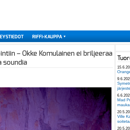
EYSTIEDOT
RIFFI-KAUPPA
intiin – Okke Komulainen ei briljeeraa
Tuor
a soundia
15.6.2
Orang
9.6.202
Symetri
järjest
6.6.202
Mad Pr
maukas
20.5.2
Ville K
soiteta
20.5.2