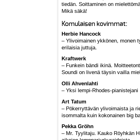
tiedän. Soittaminen on mielettömä
Mikä säkä!
Komulaisen kovimmat:
Herbie Hancock
– Ylivoimainen ykkönen, monen tyy
erilaisia juttuja.
Kraftwerk
– Funkein bändi ikinä. Moitteetont
Soundi on livenä täysin vailla miel
Olli Ahvenlahti
– Yksi lempi-Rhodes-pianistejani
Art Tatum
– Pökerryttävän ylivoimaista ja r
isommalta kuin kokonainen big b
Pekka Gröhn
– Mr. Tyylitaju. Kauko Röyhkän Hu