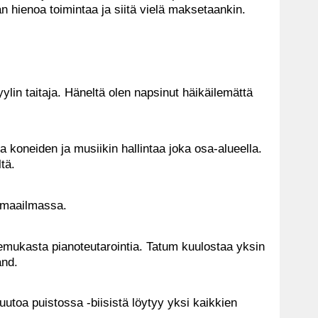
n hienoa toimintaa ja siitä vielä maksetaankin.
lin taitaja. Häneltä olen napsinut häikäilemättä
a koneiden ja musiikin hallintaa joka osa-alueella.
tä.
 maailmassa.
iemukasta pianoteutarointia. Tatum kuulostaa yksin
and.
utoa puistossa -biisistä löytyy yksi kaikkien