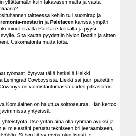
n yllättämään kuin takavasemmalta ja vasta
otiaana?
uosituhannen taitteessa kehiin tuli suomirap ja
remonia-mestarin
ja
Palefacen
kanssa ympäri
ki minut eräällä Paleface-keikalla ja pyysi
levylle. Sitä kautta pyydettiin Nylon Beatiin ja sitten
seni. Uskomatonta mutta totta.
t työmaat löytyvät tällä hetkellä Heikki
a Leningrad Cowboysista. Liekki sai juuri pakettiin
 Cowboys on valmistautumassa uuden pitkäsoiton
a Komulainen on haluttua soittoseuraa. Hän kertoo
irjavimmissa yhtyeissä.
hteistyötä. Itse yritän aina olla ryhmän avuksi ja
n ei mielestäni perustu tekniseen briljeeraamiseen,
yöhön. Siihen liittyy myös oleellisesti jo