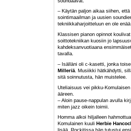
soundaavat.
– Käytän paljon aikaa siihen, ett
sointimaailman ja uusien soundie
tekniikkaharjoitteluun en ole enää
Klassisen pianon opinnot kouliv
soittotekniikan kuosiin jo lapsuu
kahdeksanvuotiaana ensimmäiset j
tavalla.
– Isälläni oli c-kasetti, jonka tois
Milleriä
. Musiikki hätkähdytti, s
sitä soinnutusta, hän muistelee.
Uteliaisuus vei pikku-Komulaisen 
ääreen.
– Aloin pause-nappulan avulla kirjoi
miten jazz oikein toimii.
Homma alkoi hiljalleen hahmottua,
Komulainen kuuli
Herbie Hancoc
lisää. Rockitissa hän tutustui en