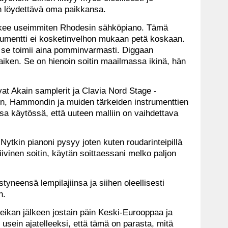
on löydettävä oma paikkansa.
lkee useimmiten Rhodesin sähköpiano. Tämä
rumentti ei kosketinvelhon mukaan petä koskaan.
n se toimii aina pomminvarmasti. Diggaan
iken. Se on hienoin soitin maailmassa ikinä, hän
at Akain samplerit ja Clavia Nord Stage -
in, Hammondin ja muiden tärkeiden instrumenttien
sa käytössä, että uuteen malliin on vaihdettava
Nytkin pianoni pysyy joten kuten roudarinteipillä
ivinen soitin, käytän soittaessani melko paljon
yneensä lempilajiinsa ja siihen oleellisesti
n.
ikan jälkeen jostain päin Keski-Eurooppaa ja
ee usein ajatelleeksi, että tämä on parasta, mitä