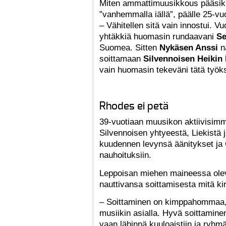
Miten ammattimuusikkous pääsiki
”vanhemmalla iällä”, päälle 25-vu
– Vähitellen sitä vain innostui. V
yhtäkkiä huomasin rundaavani
Se
Suomea. Sitten
Nykäsen Anssi
nä
soittamaan
Silvennoisen Heikin
vain huomasin tekeväni tätä työk
Rhodes ei petä
39-vuotiaan muusikon aktiivisimma
Silvennoisen yhtyeestä, Liekistä j
kuudennen levynsä äänitykset ja
nauhoituksiin.
Leppoisan miehen maineessa olev
nauttivansa soittamisesta mitä k
– Soittaminen on kimppahommaa, y
musiikin asialla. Hyvä soittamine
vaan lähinnä kuuloaistiin ja ryhmät