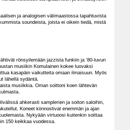
itaalisen ja analogisen välimaastossa tapahtuvista
 kummista soundeista, joista ei oikein tiedä, mistä
ähtivät rönsyilemään jazzista funkiin ja ’80-luvun
i mustan musiikin Komulainen kokee luovaksi
sittua kasapäin vaikutteita omaan ilmaisuun. Myös
ut lähellä sydäntä.
laista musiikkia. Oman soittoni koen lähtevän
kulmasta.
ivälissä ahkerasti samplerien ja soiton saloihin,
kutellut. Koneet kiinnostivat enemmän ja ajan
 kuolemasta. Nykyään virtuoosi kuitenkin soittaa
oin 150 keikkaa vuodessa.