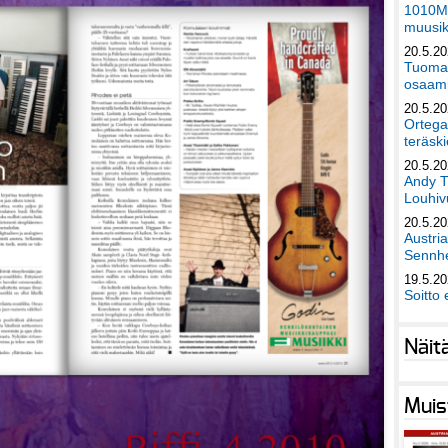
1010Mu
muusik
20.5.2
Tuomas
osaami
20.5.2
Ortega
teräski
20.5.2
Andy T
Louhivu
20.5.2
Austri
Sennhe
19.5.2
Soitto 
Näit
Muis