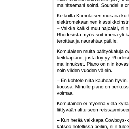
mainitsemani sointi. Soundeille 
Keikoilla Komulaisen mukana ku
elektromekaaninen klassikkoinst
– Vaikka kaikki muu hajoaisi, nii
Rhodesista myös soittimena yli ka
teroittaa ja naurahtaa päälle.
Komulaisen muita päätyökaluja ov
keikkapiano, josta löytyy Rhodes
mallinnukset. Piano on niin kovas
noin viiden vuoden välein.
– En kohtele niitä kauhean hyvin. 
koossa. Minulle piano on perkussi
voimaa.
Komulainen ei myönnä vielä kylläst
liittyvään alituiseen reissaamisee
– Kun herää vaikkapa Cowboys-ke
katsoo hotellissa peiliin, niin tul