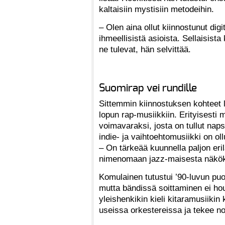
kaltaisiin mystisiin metodeihin.
– Olen aina ollut kiinnostunut dig
ihmeellisistä asioista. Sellaisista
ne tulevat, hän selvittää.
Suomirap vei rundille
Sittemmin kiinnostuksen kohteet l
lopun rap-musiikkiin. Erityisest
voimavaraksi, josta on tullut nap
indie- ja vaihtoehtomusiikki on oll
– On tärkeää kuunnella paljon eri
nimenomaan jazz-maisesta näkö
Komulainen tutustui ’90-luvun puol
mutta bändissä soittaminen ei hou
yleishenkikin kieli kitaramusiikin
useissa orkestereissa ja tekee n