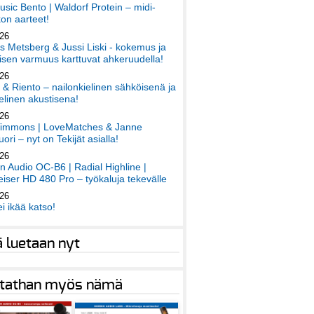
sic Bento | Waldorf Protein – midi-
on aarteet!
026
 Metsberg & Jussi Liski - kokemus ja
sen varmuus karttuvat ahkeruudella!
026
 & Riento – nailonkielinen sähköisenä ja
elinen akustisena!
026
immons | LoveMatches & Janne
ori – nyt on Tekijät asialla!
026
an Audio OC-B6 | Radial Highline |
iser HD 480 Pro – työkaluja tekevälle
026
ei ikää katso!
ä luetaan nyt
tathan myös nämä