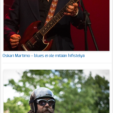
Oskari Martimo – blues ei ole mitään hifistelyä