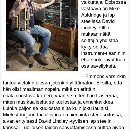
vaikuttaja. Dobrossa
vastaava on Mike
Auldridge ja lap
steelissä David
Lindley. Ollin
mukaan näitä
soittajia yhdistää
kyky soittaa
instrument-tiaan niin,
että soolot ovat kuin
osa sävellyksiä.
– Emmons varsinkin
tuntuu vieläkin olevan jotenkin ylittämätön. Ei sillä, että
hän olisi maailman nopein, mikä on erittäin
epäkiinnostava kriteeri, vaan se miten hän fraseeraa,
miten musikaaliselta se kuulostaa ja ennenkaikkea
kuinka paljon se kuulostaa siltä kuin joku laulaisi.
Mielestäni juuri laulullisuus on hienointa steel-soitossa,
aivan erityisesti David Lindley -tyylisen lap steelin
kanssa. Tuollaisen taidon saavuttamisessa auttaa aivan