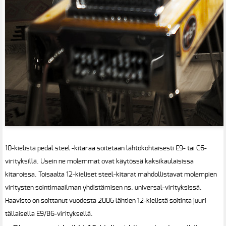
10-kielistä pedal steel -kitaraa soitetaan lähtökohtaisesti E9- tai C6-
virityksillä. Usein ne molemmat ovat käytössä kaksikaulaisissa
kitaroissa. Toisaalta 12-kieliset steel-kitarat mahdollistavat molempien
viritysten sointimaailman yhdistämisen ns. universal-virityksissä.
Haavisto on soittanut vuodesta 2006 lähtien 12-kielistä soitinta juuri
tällaisella E9/B6-virityksellä.