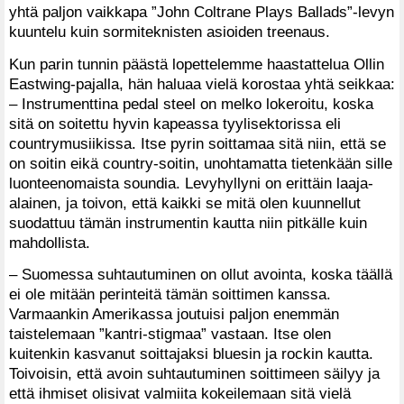
yhtä paljon vaikkapa ”John Coltrane Plays Ballads”-levyn
kuuntelu kuin sormiteknisten asioiden treenaus.
Kun parin tunnin päästä lopettelemme haastattelua Ollin
Eastwing-pajalla, hän haluaa vielä korostaa yhtä seikkaa:
– Instrumenttina pedal steel on melko lokeroitu, koska
sitä on soitettu hyvin kapeassa tyylisektorissa eli
countrymusiikissa. Itse pyrin soittamaa sitä niin, että se
on soitin eikä country-soitin, unohtamatta tietenkään sille
luonteenomaista soundia. Levyhyllyni on erittäin laaja-
alainen, ja toivon, että kaikki se mitä olen kuunnellut
suodattuu tämän instrumentin kautta niin pitkälle kuin
mahdollista.
– Suomessa suhtautuminen on ollut avointa, koska täällä
ei ole mitään perinteitä tämän soittimen kanssa.
Varmaankin Amerikassa joutuisi paljon enemmän
taistelemaan ”kantri-stigmaa” vastaan. Itse olen
kuitenkin kasvanut soittajaksi bluesin ja rockin kautta.
Toivoisin, että avoin suhtautuminen soittimeen säilyy ja
että ihmiset olisivat valmiita kokeilemaan sitä vielä