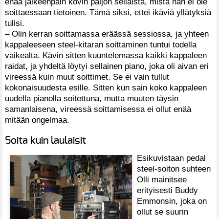
enää jälkeenpäin kovin paljon sellaista, mistä hän ei ole
soittaessaan tietoinen. Tämä siksi, ettei ikäviä yllätyksiä
tulisi.
– Olin kerran soittamassa eräässä sessiossa, ja yhteen
kappaleeseen steel-kitaran soittaminen tuntui todella
vaikealta. Kävin sitten kuuntelemassa kaikki kappaleen
raidat, ja yhdeltä löytyi sellainen piano, joka oli aivan eri
vireessä kuin muut soittimet. Se ei vain tullut
kokonaisuudesta esille. Sitten kun sain koko kappaleen
uudella pianolla soitettuna, mutta muuten täysin
samanlaisena, vireessä soittamisessa ei ollut enää
mitään ongelmaa.
Soita kuin laulaisit
Esikuvistaan pedal
steel-soiton suhteen
Olli mainitsee
erityisesti Buddy
Emmonsin, joka on
ollut se suurin