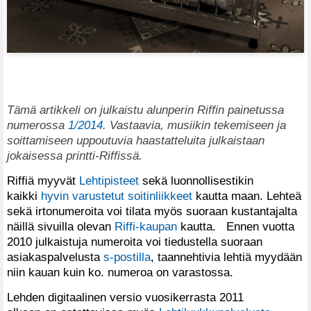
Tämä artikkeli on julkaistu alunperin Riffin painetussa
numerossa
1/2014
. Vastaavia, musiikin tekemiseen ja
soittamiseen uppoutuvia haastatteluita julkaistaan
jokaisessa printti-Riffissä.
Riffiä myyvät
Lehtipisteet
sekä luonnollisestikin
kaikki
hyvin varustetut soitinliikkeet
kautta maan. Lehteä
sekä irtonumeroita voi tilata myös suoraan kustantajalta
näillä sivuilla olevan
Riffi-kaupan
kautta. Ennen vuotta
2010 julkaistuja numeroita voi tiedustella suoraan
asiakaspalvelusta
s-postilla
, taannehtivia lehtiä myydään
niin kauan kuin ko. numeroa on varastossa.
Lehden digitaalinen versio vuosikerrasta 2011