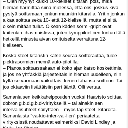
– Olen myynyt kaikki 10-kieliset kitarani pois, mikä
hieman harmittaa siinä mielessä, että olisi joskus kiva
pystyä soittamaan jonkun muunkin kitaralla. Yritin jonkun
aikaa soittaa sekä 10- että 12-kielisellä, mutta ei siitä
oikein mitään tullut. Oikean käden sormi-gripit ovat
kuitenkin lihasmuistissa, joten kymppikielinen tuntuu tällä
hetkellä minusta aivan omituiselta verrattuna 12-
kieliseen.
Koska steel-kitaristin katse seuraa soittorautaa, tulee
plektrasormien mennä auto-pilotilla:
– Pianoa soittaessakaan ei koko ajan katso koskettimia
ja jos ne yht’äkkiä järjesteltäisiin hieman uudelleen, niin
kyllä se varmaan vaikuttaisi kenen tahansa soittoon. Tai
jos oktaaviin lisättäisiin pari ääntä, Olli vertaa.
Samanlaisen keikkahelppouden vuoksi Haavisto soittaa
dobron g,b,d,g,b,d-virityksellä – tai ainakin sen
intervallisuhteet säilyttäen – myös lap steel -kitaroita.
Samanlaista ”va-kio-inter-val-lien” periaatetta
virityksissä noudattavat esimerkiksi David Lindley ja