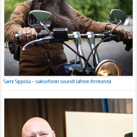
Sami Sippola – saksofonin soundi lähtee ihmisestä