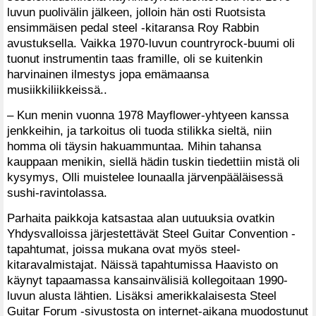
luvun puolivälin jälkeen, jolloin hän osti Ruotsista
ensimmäisen pedal steel -kitaransa Roy Rabbin
avustuksella. Vaikka 1970-luvun countryrock-buumi oli
tuonut instrumentin taas framille, oli se kuitenkin
harvinainen ilmestys jopa emämaansa
musiikkiliikkeissä..
– Kun menin vuonna 1978 Mayflower-yhtyeen kanssa
jenkkeihin, ja tarkoitus oli tuoda stilikka sieltä, niin
homma oli täysin hakuammuntaa. Mihin tahansa
kauppaan menikin, siellä hädin tuskin tiedettiin mistä oli
kysymys, Olli muistelee lounaalla järvenpääläisessä
sushi-ravintolassa.
Parhaita paikkoja katsastaa alan uutuuksia ovatkin
Yhdysvalloissa järjestettävät Steel Guitar Convention -
tapahtumat, joissa mukana ovat myös steel-
kitaravalmistajat. Näissä tapahtumissa Haavisto on
käynyt tapaamassa kansainvälisiä kollegoitaan 1990-
luvun alusta lähtien. Lisäksi amerikkalaisesta Steel
Guitar Forum -sivustosta on internet-aikana muodostunut