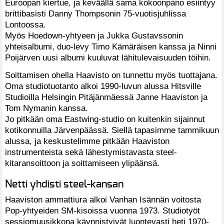
Euroopan kiertue, ja keväällä sama kokoonpano esiintyy
brittibasisti Danny Thompsonin 75-vuotisjuhlissa
Lontoossa.
Myös Hoedown-yhtyeen ja Jukka Gustavssonin
yhteisalbumi, duo-levy Timo Kämäräisen kanssa ja Ninni
Poijärven uusi albumi kuuluvat lähitulevaisuuden töihin.
Soittamisen ohella Haavisto on tunnettu myös tuottajana.
Oma studiotuotanto alkoi 1990-luvun alussa Hitsville
Studioilla Helsingin Pitäjänmäessä Janne Haaviston ja
Tom Nymanin kanssa.
Jo pitkään oma Eastwing-studio on kuitenkin sijainnut
kotikonnuilla Järvenpäässä. Siellä tapasimme tammikuun
alussa, ja keskustelimme pitkään Haaviston
instrumenteista sekä lähestymistavasta steel-
kitaransoittoon ja soittamiseen ylipäänsä.
Netti yhdisti steel-kansan
Haaviston ammattiura alkoi Vanhan Isännän voitosta
Pop-yhtyeiden SM-kisoissa vuonna 1973. Studiotyöt
sessiomuusikkona käynnistyivät luontevasti heti 1970-