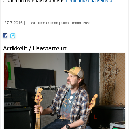
alkaen on ostettavissa myös
Lehtiluukkupalvelusta
.
27.7.2016
|
Teksti: Timo Östman | Kuvat: Tommi Posa
Artikkelit / Haastattelut