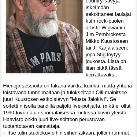
country-sävyjä
iskelmään
sekoittaneet laulajat
kuin rock-puolen
artistit Wigwamin
Jim Pembrokesta
Mikko Kuustoseen
tai J. Karjalaiseen;
jopa Stig löytyy
joukosta. Lista on
liian pitkä tässä
kerrattavaksi.
Hienoja sessioita on takana vaikka kuinka, mutta yhtenä
loistavana tunnelmaltaan ja tulokseltaan Olli mainitsee
juuri Kuustosen esikoislevyn ”Musta Jalokivi”. Se
soitettiin isolla bändillä paljolti live-pohjalta, mikä ei ollut
1990-luvun alun suomalaisessa rockissa kovin yleistä.
Haavisto onkin juuri live-soittoon perustuvan
tuotantotavan kannattaja.
– Itse tulin studiokuvioihin siihen aikaan, jolloin rummut