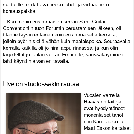
soittajille merkittävä tiedon lähde ja virtuaalinen
kohtauspaikka.
– Kun menin ensimmäisen kerran Steel Guitar
Conventioniin tuon Forumin perustamisen jälkeen, oli
tilanne täysin erilainen kuin ensimmäisellä kerralla,
jolloin pyörin siellä vähän kuin maalaispoika. Seuraavalla
kerralla kaikilla oli jo nimilappu rinnassa, ja kun olin
kirjoitellut jo jonkin verran Forumille, kanssakäyminen
lähti käyntiin aivan eri tavalla.
Live on studiossakin rautaa
Vuosien varrella
Haaviston taitoja
ovat hyödyntäneet
monenlaiset tahot:
niin Kari Tapion ja
Matti Eskon kaltaiset