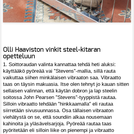
Olli Haaviston vinkit steel-kitaran
opetteluun
1. Soittoraudan valinta kannattaa tehdä heti aluksi:
käyttääkö pyöreää vai ”Stevens”-mallia, sillä rauta
vaikuttaa siihen minkälaisen vibraaton saa. Vibraatto
taas on täysin makuasia. Itse olen tehnyt jo kauan sitten
sellaisen valinnan, että käytän dobron ja lap steelin
soitossa John Pearsen ”Stevens”-tyyppistä rautaa.
Silloin vibraatto tehdään ”hinkkaamalla” eli rautaa
siirretään sivusuunnassa. Osa tällaisen vibraaton
viehätystä on se, että soundiin alkaa nousemaan
kahinoita ja yläsävelsarjoja. Pyöreää rautaa taas
pyöritetään eli silloin liike on pienempi ja vibraatto