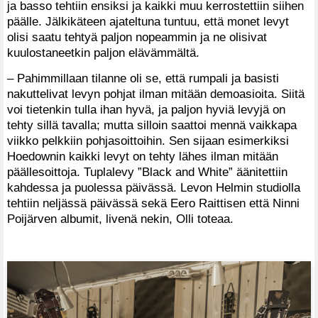
ja basso tehtiin ensiksi ja kaikki muu kerrostettiin siihen
päälle. Jälkikäteen ajateltuna tuntuu, että monet levyt
olisi saatu tehtyä paljon nopeammin ja ne olisivat
kuulostaneetkin paljon elävämmältä.
– Pahimmillaan tilanne oli se, että rumpali ja basisti
nakuttelivat levyn pohjat ilman mitään demoasioita. Siitä
voi tietenkin tulla ihan hyvä, ja paljon hyviä levyjä on
tehty sillä tavalla; mutta silloin saattoi mennä vaikkapa
viikko pelkkiin pohjasoittoihin. Sen sijaan esimerkiksi
Hoedownin kaikki levyt on tehty lähes ilman mitään
päällesoittoja. Tuplalevy ”Black and White” äänitettiin
kahdessa ja puolessa päivässä. Levon Helmin studiolla
tehtiin neljässä päivässä sekä Eero Raittisen että Ninni
Poijärven albumit, livenä nekin, Olli toteaa.