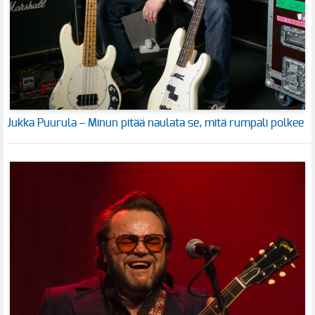
Jukka Puurula – Minun pitää naulata se, mitä rumpali polkee