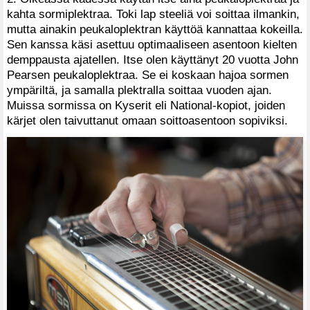
kahta sormiplektraa. Toki lap steeliä voi soittaa ilmankin,
mutta ainakin peukaloplektran käyttöä kannattaa kokeilla.
Sen kanssa käsi asettuu optimaaliseen asentoon kielten
demppausta ajatellen. Itse olen käyttänyt 20 vuotta John
Pearsen peukaloplektraa. Se ei koskaan hajoa sormen
ympäriltä, ja samalla plektralla soittaa vuoden ajan.
Muissa sormissa on Kyserit eli National-kopiot, joiden
kärjet olen taivuttanut omaan soittoasentoon sopiviksi.