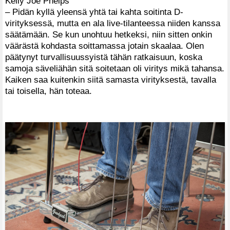
Kelly Joe Phelps
– Pidän kyllä yleensä yhtä tai kahta soitinta D-
virityksessä, mutta en ala live-tilanteessa niiden kanssa
säätämään. Se kun unohtuu hetkeksi, niin sitten onkin
väärästä kohdasta soittamassa jotain skaalaa. Olen
päätynyt turvallisuussyistä tähän ratkaisuun, koska
samoja säveliähän sitä soitetaan oli viritys mikä tahansa.
Kaiken saa kuitenkin siitä samasta virityksestä, tavalla
tai toisella, hän toteaa.