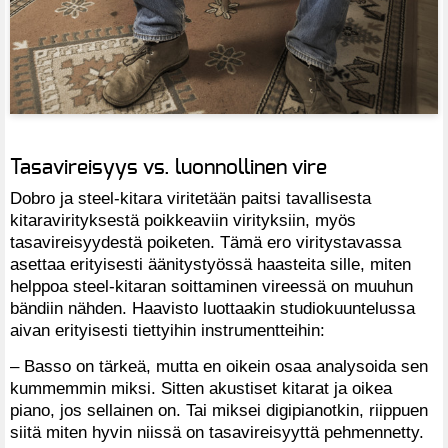
Tasavireisyys vs. luonnollinen vire
Dobro ja steel-kitara viritetään paitsi tavallisesta
kitaravirityksestä poikkeaviin virityksiin, myös
tasavireisyydestä poiketen. Tämä ero viritystavassa
asettaa erityisesti äänitystyössä haasteita sille, miten
helppoa steel-kitaran soittaminen vireessä on muuhun
bändiin nähden. Haavisto luottaakin studiokuuntelussa
aivan erityisesti tiettyihin instrumentteihin:
– Basso on tärkeä, mutta en oikein osaa analysoida sen
kummemmin miksi. Sitten akustiset kitarat ja oikea
piano, jos sellainen on. Tai miksei digipianotkin, riippuen
siitä miten hyvin niissä on tasavireisyyttä pehmennetty.