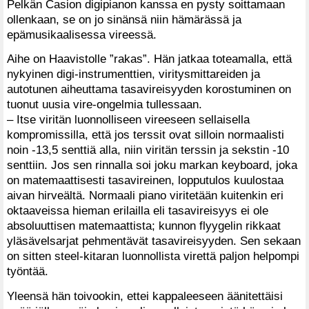
Pelkän Casion digipianon kanssa en pysty soittamaan
ollenkaan, se on jo sinänsä niin hämärässä ja
epämusikaalisessa vireessä.
Aihe on Haavistolle ”rakas”. Hän jatkaa toteamalla, että
nykyinen digi-instrumenttien, viritysmittareiden ja
autotunen aiheuttama tasavireisyyden korostuminen on
tuonut uusia vire-ongelmia tullessaan.
– Itse viritän luonnolliseen vireeseen sellaisella
kompromissilla, että jos terssit ovat silloin normaalisti
noin -13,5 senttiä alla, niin viritän terssin ja sekstin -10
senttiin. Jos sen rinnalla soi joku markan keyboard, joka
on matemaattisesti tasavireinen, lopputulos kuulostaa
aivan hirveältä. Normaali piano viritetään kuitenkin eri
oktaaveissa hieman erilailla eli tasavireisyys ei ole
absoluuttisen matemaattista; kunnon flyygelin rikkaat
yläsävelsarjat pehmentävät tasavireisyyden. Sen sekaan
on sitten steel-kitaran luonnollista virettä paljon helpompi
työntää.
Yleensä hän toivookin, ettei kappaleeseen äänitettäisi