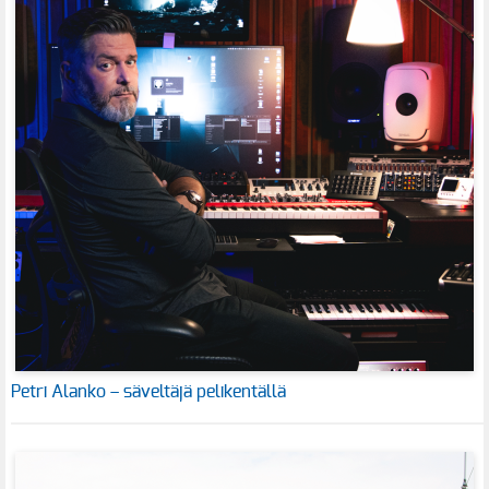
Petri Alanko – säveltäjä pelikentällä