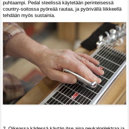
puhtaampi. Pedal steelissä käytetään perinteisessä
country-soitossa pyöreää rautaa, ja pyörivällä liikkeellä
tehdään myös sustainia.
2. Oikeassa kädessä käytän itse aina peukaloplektraa ja