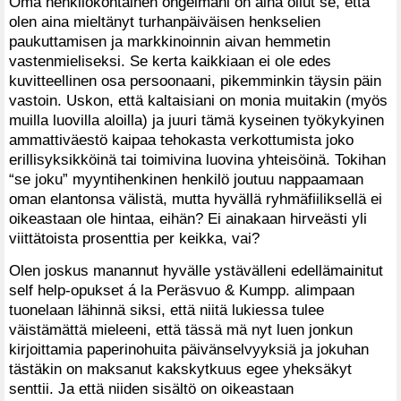
Oma henkilökohtainen ongelmani on aina ollut se, että
olen aina mieltänyt turhanpäiväisen henkselien
paukuttamisen ja markkinoinnin aivan hemmetin
vastenmieliseksi. Se kerta kaikkiaan ei ole edes
kuvitteellinen osa persoonaani, pikemminkin täysin päin
vastoin. Uskon, että kaltaisiani on monia muitakin (myös
muilla luovilla aloilla) ja juuri tämä kyseinen työkykyinen
ammattiväestö kaipaa tehokasta verkottumista joko
erillisyksikköinä tai toimivina luovina yhteisöinä. Tokihan
“se joku” myyntihenkinen henkilö joutuu nappaamaan
oman elantonsa välistä, mutta hyvällä ryhmäfiiliksellä ei
oikeastaan ole hintaa, eihän? Ei ainakaan hirveästi yli
viittätoista prosenttia per keikka, vai?
Olen joskus manannut hyvälle ystävälleni edellämainitut
self help-opukset á la Peräsvuo & Kumpp. alimpaan
tuonelaan lähinnä siksi, että niitä lukiessa tulee
väistämättä mieleeni, että tässä mä nyt luen jonkun
kirjoittamia paperinohuita päivänselvyyksiä ja jokuhan
tästäkin on maksanut kakskytkuus egee yheksäkyt
senttii. Ja että niiden sisältö on oikeastaan