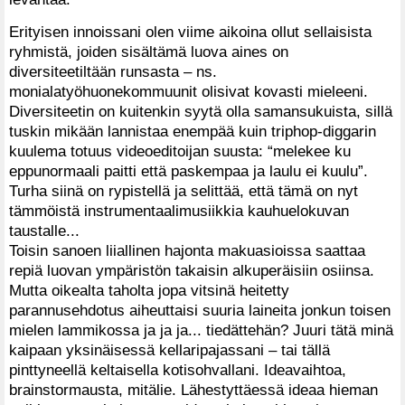
Erityisen innoissani olen viime aikoina ollut sellaisista
ryhmistä, joiden sisältämä luova aines on
diversiteetiltään runsasta – ns.
monialatyöhuonekommuunit olisivat kovasti mieleeni.
Diversiteetin on kuitenkin syytä olla samansukuista, sillä
tuskin mikään lannistaa enempää kuin triphop-diggarin
kuulema totuus videoeditoijan suusta: “melekee ku
eppunormaali paitti että paskempaa ja laulu ei kuulu”.
Turha siinä on rypistellä ja selittää, että tämä on nyt
tämmöistä instrumentaalimusiikkia kauhuelokuvan
taustalle...
Toisin sanoen liiallinen hajonta makuasioissa saattaa
repiä luovan ympäristön takaisin alkuperäisiin osiinsa.
Mutta oikealta taholta jopa vitsinä heitetty
parannusehdotus aiheuttaisi suuria laineita jonkun toisen
mielen lammikossa ja ja ja... tiedättehän? Juuri tätä minä
kaipaan yksinäisessä kellaripajassani – tai tällä
pinttyneellä keltaisella kotisohvallani. Ideavaihtoa,
brainstormausta, mitälie. Lähestyttäessä ideaa hieman