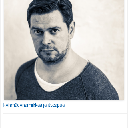
Ryhmädynamiikkaa ja itseapua