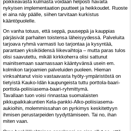
poikkeavasta kulmasta voidaan helposti havaita
nykyisen implementaation puutteet ja heikkoudet. Ruoste
ei aina näy päälle, siihen tarvitaan kurkistus
kääntöpuolelle.
On vanha totuus, että seppä, puuseppä ja kauppias
pärjäsivät parhaiten toistensa läheisyydessä. Palveluita
tarjoava ryhmä varmasti luo tarjontaa ja kysyntää,
parantaen yksiköidensä liikevaihtoja – mutta paras tulos
olisi saavutettu, mikäli kirkkoherra olisi sattunut
mainitsemaan saarnassaan kääntyvänsä usein em.
kolmikon tarjoamien palveluiden puoleen. Hieman
vinksahtanut visio vastaavasta hyöty-ympäristöstä on
tietyistä Kauko-Idän kaupungeista tuttu porttola-baari-
porttola-poliisiasema-baari-ryhmittymä.
Tavallaan tuon voisi rinnastaa suomalaisten
pikkupaikkakuntien Kela-pankki-Alko-poliisiasema-
aukioihin, molemmissahan on pyrkimys keskitettyyn
ihmisen perustarpeiden tyydyttämiseen. Tai no, ihan
miten vaan.