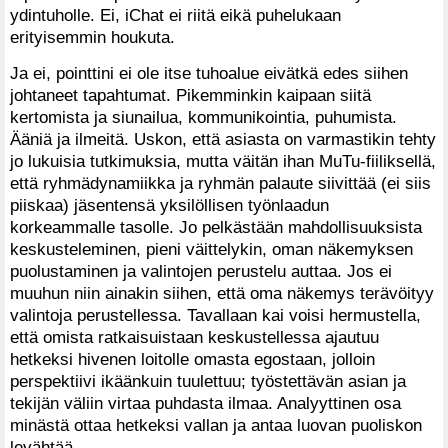
ydintuholle. Ei, iChat ei riitä eikä puhelukaan
erityisemmin houkuta.
Ja ei, pointtini ei ole itse tuhoalue eivätkä edes siihen
johtaneet tapahtumat. Pikemminkin kaipaan siitä
kertomista ja siunailua, kommunikointia, puhumista.
Ääniä ja ilmeitä. Uskon, että asiasta on varmastikin tehty
jo lukuisia tutkimuksia, mutta väitän ihan MuTu-fiiliksellä,
että ryhmädynamiikka ja ryhmän palaute siivittää (ei siis
piiskaa) jäsentensä yksilöllisen työnlaadun
korkeammalle tasolle. Jo pelkästään mahdollisuuksista
keskusteleminen, pieni väittelykin, oman näkemyksen
puolustaminen ja valintojen perustelu auttaa. Jos ei
muuhun niin ainakin siihen, että oma näkemys terävöityy
valintoja perustellessa. Tavallaan kai voisi hermustella,
että omista ratkaisuistaan keskustellessa ajautuu
hetkeksi hivenen loitolle omasta egostaan, jolloin
perspektiivi ikäänkuin tuulettuu; työstettävän asian ja
tekijän väliin virtaa puhdasta ilmaa. Analyyttinen osa
minästä ottaa hetkeksi vallan ja antaa luovan puoliskon
levähtää.