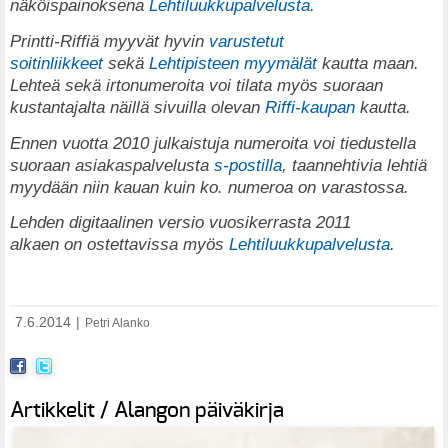
näköispainoksena
Lehtiluukkupalvelusta
.
Printti-Riffiä myyvät hyvin
varustetut
soitinliikkeet
sekä
Lehtipisteen myymälät
kautta maan.
Lehteä sekä irtonumeroita voi tilata myös suoraan
kustantajalta näillä sivuilla olevan
Riffi-kaupan
kautta.
Ennen vuotta 2010 julkaistuja numeroita voi tiedustella
suoraan asiakaspalvelusta
s-postilla
, taannehtivia lehtiä
myydään niin kauan kuin ko. numeroa on varastossa.
Lehden digitaalinen versio vuosikerrasta 2011
alkaen on ostettavissa myös
Lehtiluukkupalvelusta
.
7.6.2014
|
Petri Alanko
Artikkelit / Alangon päiväkirja