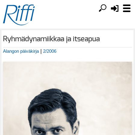
Ryhmädynamiikkaa ja itseapua
|
Alangon päiväkirja
2/2006