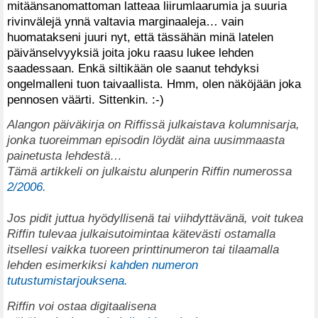
mitäänsanomattoman latteaa liirumlaarumia ja suuria
rivinvälejä ynnä valtavia marginaaleja… vain
huomatakseni juuri nyt, että tässähän minä latelen
päivänselvyyksiä joita joku raasu lukee lehden
saadessaan. Enkä siltikään ole saanut tehdyksi
ongelmalleni tuon taivaallista. Hmm, olen näköjään joka
pennosen väärti. Sittenkin. :-)
Alangon päiväkirja on Riffissä julkaistava kolumnisarja,
jonka tuoreimman episodin löydät aina uusimmaasta
painetusta lehdestä…
Tämä artikkeli on julkaistu alunperin Riffin numerossa
2/2006
.
Jos pidit juttua hyödyllisenä tai viihdyttävänä, voit tukea
Riffin tulevaa julkaisutoimintaa kätevästi ostamalla
itsellesi vaikka tuoreen printtinumeron tai tilaamalla
lehden esimerkiksi
kahden numeron
tutustumistarjouksena.
Riffin voi ostaa digitaalisena