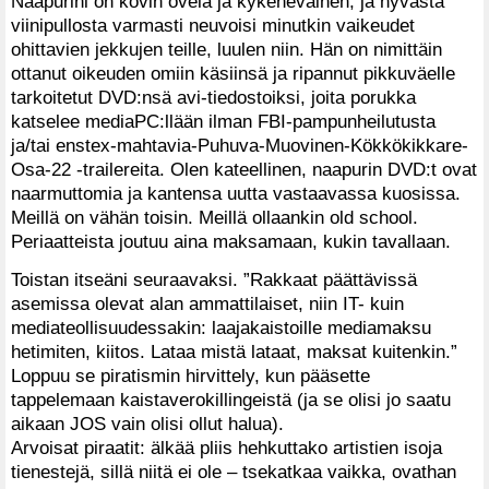
Naapurini on kovin ovela ja kykeneväinen, ja hyvästä
viinipullosta varmasti neuvoisi minutkin vaikeudet
ohittavien jekkujen teille, luulen niin. Hän on nimittäin
ottanut oikeuden omiin käsiinsä ja ripannut pikkuväelle
tarkoitetut DVD:nsä avi-tiedostoiksi, joita porukka
katselee mediaPC:llään ilman FBI-pampunheilutusta
ja/tai enstex-mahtavia-Puhuva-Muovinen-Kökkökikkare-
Osa-22 -trailereita. Olen kateellinen, naapurin DVD:t ovat
naarmuttomia ja kantensa uutta vastaavassa kuosissa.
Meillä on vähän toisin. Meillä ollaankin old school.
Periaatteista joutuu aina maksamaan, kukin tavallaan.
Toistan itseäni seuraavaksi. ”Rakkaat päättävissä
asemissa olevat alan ammattilaiset, niin IT- kuin
mediateollisuudessakin: laajakaistoille mediamaksu
hetimiten, kiitos. Lataa mistä lataat, maksat kuitenkin.”
Loppuu se piratismin hirvittely, kun pääsette
tappelemaan kaistaverokillingeistä (ja se olisi jo saatu
aikaan JOS vain olisi ollut halua).
Arvoisat piraatit: älkää pliis hehkuttako artistien isoja
tienestejä, sillä niitä ei ole – tsekatkaa vaikka, ovathan