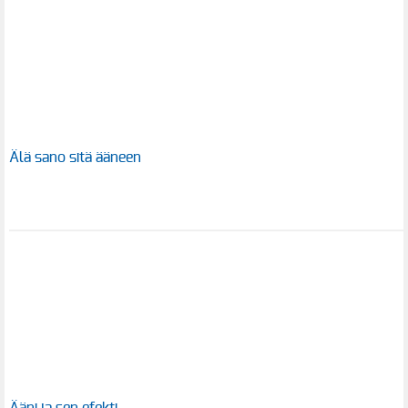
Älä sano sitä ääneen
Ääni ja sen efekti