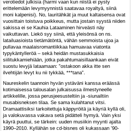
verotiedot julkisia (harmi vaan kun niistä ei pysty
erittelemään levymyynnistä saatavaa royaltyä, siinä
moni kalpenisi). No, lauritähkät ja muut kaltaisensa ovat
vuosittain toistuva poikkeus, mutta jostain syystä niiden
sakissa ei se Kauhia Lataaminen hirveästi näy
vaikuttavan. Liekö syy siinä, että yleisönsä on ns.
latailuasioista tietämätöntä, vähän semmoista ujoa ja
pullavaa maalaisromantiikkaa hamuavaa viatonta
typykäntylleröä – sekä heidän mustasukkaisia
siilitukkamiehiään, jotka pakahtumaisillaankaan eivät
suostu levyjä lataamaan: ”ostakoon akka itte sen
ilvehtijän levyt ku nii tykkää, ***tana”.
Naureskelin taannoin hyvän ystäväni kanssa eräässä
kotimaisessa talousalan julkaisussa ilmestyneelle
artikkelille, jossa perusjeesusteltiin ja -siunailtiin
musabisneksen tilaa. Se sama kulahtanut vitsi.
Dramaattisiksi tarkoitettuja käppyröitä ja käyriä kyllä oli,
ja valokuvassa vakava setä pidätteli hymyä. Vain yksi
käyrä puuttui, se tärkein: uuden musiikin myynti ajalta
1990–2010. Kyllähän se cd-bisnes oli kukassaan ’90-