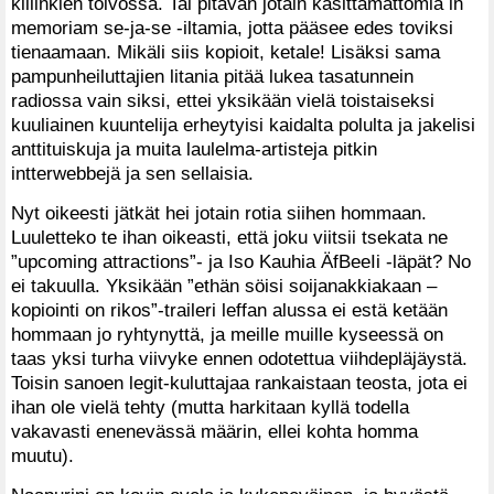
killinkien toivossa. Tai pitävän jotain käsittämättömiä in
memoriam se-ja-se -iltamia, jotta pääsee edes toviksi
tienaamaan. Mikäli siis kopioit, ketale! Lisäksi sama
pampunheiluttajien litania pitää lukea tasatunnein
radiossa vain siksi, ettei yksikään vielä toistaiseksi
kuuliainen kuuntelija erheytyisi kaidalta polulta ja jakelisi
anttituiskuja ja muita laulelma-artisteja pitkin
intterwebbejä ja sen sellaisia.
Nyt oikeesti jätkät hei jotain rotia siihen hommaan.
Luuletteko te ihan oikeasti, että joku viitsii tsekata ne
”upcoming attractions”- ja Iso Kauhia ÄfBeeIi -läpät? No
ei takuulla. Yksikään ”ethän söisi soijanakkiakaan –
kopiointi on rikos”-traileri leffan alussa ei estä ketään
hommaan jo ryhtynyttä, ja meille muille kyseessä on
taas yksi turha viivyke ennen odotettua viihdepläjäystä.
Toisin sanoen legit-kuluttajaa rankaistaan teosta, jota ei
ihan ole vielä tehty (mutta harkitaan kyllä todella
vakavasti enenevässä määrin, ellei kohta homma
muutu).