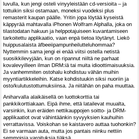
luvulla, kun jengi osteli vinyyleistään cd-versioita – ja
tottuikin siksi ostamaan, moneksi vuodeksi plus
remasterit kaupan päälle. Yritin jopa löytää kyseistä
käppyrää mahtavalla iPhonen Wolfram Alphalla, joka on
tilastodatan hakuun ja helppotajuiseen kuvantamiseen
tarkoitettu applikaatio, vaan enpä tietoa löytänyt. Liekö
huippusalaista äfbeeiipampunheilutteluhommaa?
Nyttemmin sama jengi ei enää viitsi ostella netistä
suosikkilevyjään, kun on ripannut niiltä ne parhaat
kovalevyilleen ilman DRM:iä tai muita idioottimaisuuksia.
Ja vanhemmiten ostohalu kohdistuu vähän muihin
myyntiartikkeleihin. Katse kohdistuukin siksi nuoriin ja
osto/kulutustottumuksiinsa. Ja niitähän on paha muuttaa.
Aniharvalla alaikäisellä on luottokorttia tai
pankkikorttiakaan. Eipä ihme, että latailevat muualta,
varsinkin, kun eräiden nettikauppojen soitto- ja DRM-
applikaatiot ovat vähintäänkin syvyyksien kauhuihin
verrattavissa. Voiskohan se kaistavero auttaa tuohonkin?
Ei se varmaan auta, mutta jos pantais niinku nettiin
semmoisia varoituksia tiäksä…