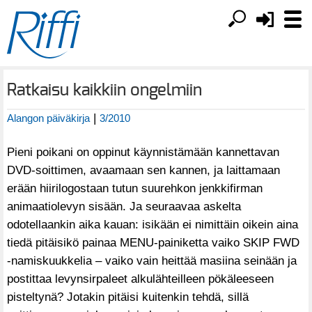
Ratkaisu kaikkiin ongelmiin
|
Alangon päiväkirja
3/2010
Pieni poikani on oppinut käynnistämään kannettavan
DVD-soittimen, avaamaan sen kannen, ja laittamaan
erään hiirilogostaan tutun suurehkon jenkkifirman
animaatiolevyn sisään. Ja seuraavaa askelta
odotellaankin aika kauan: isikään ei nimittäin oikein aina
tiedä pitäisikö painaa MENU-painiketta vaiko SKIP FWD
-namiskuukkelia – vaiko vain heittää masiina seinään ja
postittaa levynsirpaleet alkulähteilleen pökäleeseen
pisteltynä? Jotakin pitäisi kuitenkin tehdä, sillä