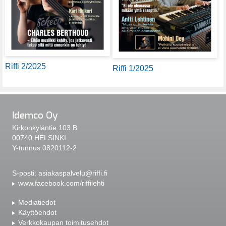
Riffi 2/2025
Riffi 1/2025
Idemco Oy
Kirkonkyläntie 103 B
00740 HELSINKI
Y-tunnus:0820112-2
S-posti:
asiakaspalvelu@riffi.fi
www.facebook.com/riffilehti
Mediatiedot
Käyttöehdot
Verkkokaupan toimitusehdot