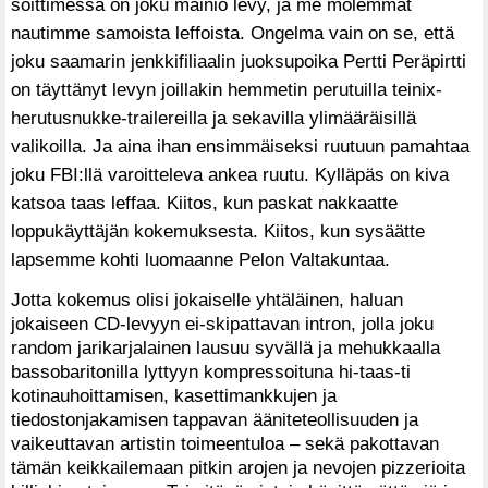
soittimessa on joku mainio levy, ja me molemmat
nautimme samoista leffoista. Ongelma vain on se, että
joku saamarin jenkkifiliaalin juoksupoika Pertti Peräpirtti
on täyttänyt levyn joillakin hemmetin perutuilla teinix-
herutusnukke-trailereilla ja sekavilla ylimääräisillä
valikoilla. Ja aina ihan ensimmäiseksi ruutuun pamahtaa
joku FBI:llä varoitteleva ankea ruutu. Kylläpäs on kiva
katsoa taas leffaa. Kiitos, kun paskat nakkaatte
loppukäyttäjän kokemuksesta. Kiitos, kun sysäätte
lapsemme kohti luomaanne Pelon Valtakuntaa.
Jotta kokemus olisi jokaiselle yhtäläinen, haluan
jokaiseen CD-levyyn ei-skipattavan intron, jolla joku
random jarikarjalainen lausuu syvällä ja mehukkaalla
bassobaritonilla lyttyyn kompressoituna hi-taas-ti
kotinauhoittamisen, kasettimankkujen ja
tiedostonjakamisen tappavan ääniteteollisuuden ja
vaikeuttavan artistin toimeentuloa – sekä pakottavan
tämän keikkailemaan pitkin arojen ja nevojen pizzerioita