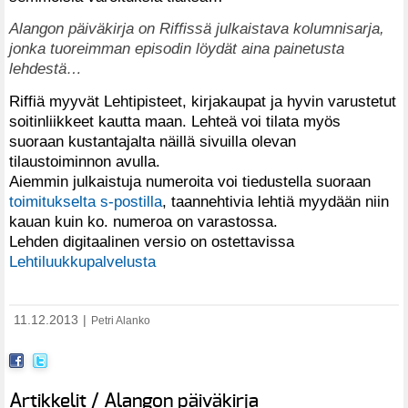
Alangon päiväkirja on Riffissä julkaistava kolumnisarja,
jonka tuoreimman episodin löydät aina painetusta
lehdestä…
Riffiä myyvät Lehtipisteet, kirjakaupat ja hyvin varustetut
soitinliikkeet kautta maan. Lehteä voi tilata myös
suoraan kustantajalta näillä sivuilla olevan
tilaustoiminnon avulla.
Aiemmin julkaistuja numeroita voi tiedustella suoraan
toimitukselta s-postilla
, taannehtivia lehtiä myydään niin
kauan kuin ko. numeroa on varastossa.
Lehden digitaalinen versio on ostettavissa
Lehtiluukkupalvelusta
11.12.2013
|
Petri Alanko
Artikkelit / Alangon päiväkirja