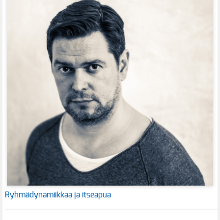
Ryhmädynamiikkaa ja itseapua