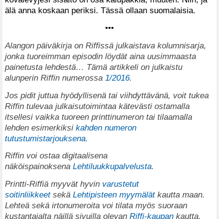
älä anna koskaan periksi. Tässä ollaan suomalaisia.
•••
Alangon päiväkirja on Riffissä julkaistava kolumnisarja,
jonka tuoreimman episodin löydät aina uusimmaasta
painetusta lehdestä…
Tämä artikkeli on julkaistu
alunperin Riffin numerossa
1/2016
.
Jos pidit juttua hyödyllisenä tai viihdyttävänä, voit tukea
Riffin tulevaa julkaisutoimintaa kätevästi ostamalla
itsellesi vaikka tuoreen printtinumeron tai tilaamalla
lehden esimerkiksi
kahden numeron
tutustumistarjouksena.
Riffin voi ostaa digitaalisena
näköispainoksena
Lehtiluukkupalvelusta
.
Printti-Riffiä myyvät hyvin
varustetut
soitinliikkeet
sekä
Lehtipisteen myymälät
kautta maan.
Lehteä sekä irtonumeroita voi tilata myös suoraan
kustantajalta näillä sivuilla olevan
Riffi-kaupan
kautta.