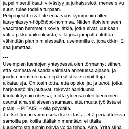
ja pelin sertifikaatti viivästyy ja julkaisuslotti menee sivu
suun, tulee todella turpaan.
Peliprojektit eivät ole enää vuosikymmeniin olleet
lässynlässyn-höpöhöpö-hommaa. Niiden läpiviemiseen
vaaditaan hemmetin kovia jätkiä, jotka eivät juurikaan
välitä pikku vaikeuksista, sillä joka jampalla tikittää
vähintään plan b mielessään, useimmilla c, jopa d:kin. Ei
saa jumettaa.
•••
Useimpien luentojen yhteydessä olen törmännyt siihen,
että kamasta ei saada valmista annetussa ajassa, ja
joudun perustelemaan epärealistisiksi moitittuja
aikatauluja. On tosin totta, että opiskelijat ja tahot, jotka
harjoitustöihin joutuvat, tekevät ääniduunia
koulunkäynnin ohessa, mutta yleensä olen luentoineni
osunut aina sellaiseen saumaan, että muuta työlästä ei
pitäisi – PITÄISI – olla pöydällä.
Ja itselläni on vaimo sekä kaksi lasta, että periaatteessa
samoilla palikoilla täälläkin mennään: ei täällä
kuudentoista tunnin päiviä voida tehdä. Aina. Yritä siinä