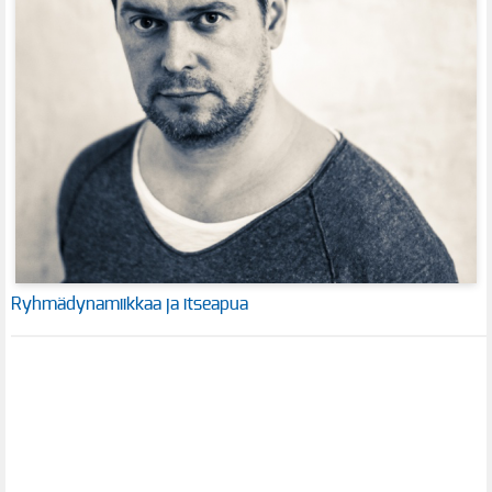
Ryhmädynamiikkaa ja itseapua