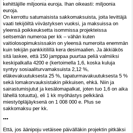
kehittäjille miljoonia euroja. Ihan oikeasti: miljoonia
euroja.
On kerrottu satumaisista sakkomaksuista, joita levittäjä
vaati tekijöiltä viivästyksen vuoksi, ja maksuissa on
yleensä poikkeuksetta isommissa projekteissa
seitsemän numeroa per kk – vähän kuten
vaitiolosopimuksissakin on yleensä numeroita enemmän
kuin tekijän pankkitilillä kera desimaalien. Ja äkkiäkös
sitä laskee, että 150 jamppaa puurtaa peliä valmiiksi
keskipalkalla 4200 e (kertoimella 1,6, koska kuluja
syntyy sosiaaliturvamaksuista 2,12 %,
eläkevakuutuksesta 25 %, tapaturmavakuutuksesta 5 %
sekä lomakorvauksistakin pikkuisen, ehkä. Niin ja
sairastumisjutut ja kesälomapalkat, joten tuo 1,6 on aika
lähellä totuutta), eli 1 kk myöhästys pelkkänä
miestyöpläjäyksenä on 1 008 000 e. Plus se
sakkomaksu per kk.
•••
Että, jos äänipoju vetäisee päivälläkin projektin pitkäksi