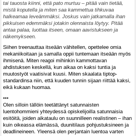
tai tauosta kiinni, että pato murtuu – pitää vain tietää,
mistä koputella ja miten saa kammettua tihkuvaa
halkeamaa leveämmäksi. Joskus vain jatkamalla ihan
pikkuisen edemmäksi jotakin olennaista löytyy. Pitää
antaa palaa, luottaa itseen, omaan aavistukseen ja
näkemykseen.
Siihen treenauttaa itseään vähitellen, opettelee omia
mekaniikoitaan ja samalla oppii tuntemaan itseään myös
ihmisenä. Miten reagoi mihinkin kammottavan
ahdistuksen keskellä, kun aikaa on kaksi tuntia ja
muutostyöt vaatisivat kuusi. Miten skaalata tiptop-
standardinsa niin, että kuuden tunnin sijaan riittää kaksi,
eikä kukaan huomaa.
•••
Olen silloin tällöin teetättänyt satunnaisten
luentohommieni yhteydessä opiskelijoilla satunnaisia
esitöitä, joiden aikataulu on suunnilleen realistinen – ihan
kuin oikeassa elämässä, duunitilaus pohjustuksineen ja
deadlineineen. Yleensä olen perjantain luentoa varten