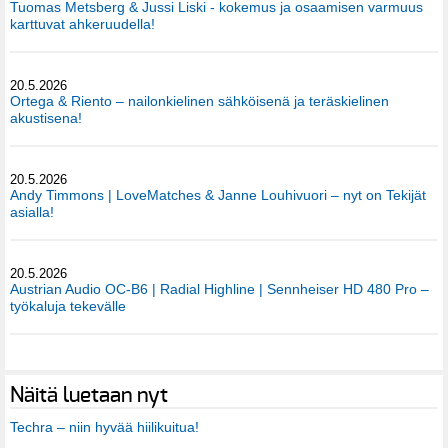
Tuomas Metsberg & Jussi Liski - kokemus ja osaamisen varmuus
karttuvat ahkeruudella!
20.5.2026
Ortega & Riento – nailonkielinen sähköisenä ja teräskielinen
akustisena!
20.5.2026
Andy Timmons | LoveMatches & Janne Louhivuori – nyt on Tekijät
asialla!
20.5.2026
Austrian Audio OC-B6 | Radial Highline | Sennheiser HD 480 Pro –
työkaluja tekevälle
Näitä luetaan nyt
Techra – niin hyvää hiilikuitua!