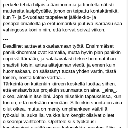
perkele tehdä hiljaisia äänihommia ja tiputella nätisti
muttereita lasipöydälle, johon on teipattu kontaktimikit,
kun 7- ja 5-vuotiaat tappelevat jääkiekko- ja
pesäpallomailoilla ja erotuomariksi joutuva isäraasu saa
vahingossa köniin niin, että korvat soivat viikon.
•••
Deadlinet auttavat skaalaamaan työtä. Ensimmäiset
paniikkihommat ovat kamalia, mutta hyvin pian paniikin
oppii välttämään, ja salakavalasti tekee hommat ihan
snadisti toisin, antaa alitajunnan viedä, ja ennen kuin
huomaakaan, on säästänyt tuosta yhden vartin, tästä
toisen, noista kolme varttia…
Tärkeintä on kuitenkin kiireen keskellä luottaa siihen,
että ensiaavistus projektin suunnasta on aina, _aina_,
oikea, ainakin itselläni. Jopa niissäkin tapauksissa, kun
tuntuu, että metsään mennään. Silloinkin suunta on aina
ollut oikea, mutta on menty umpihankeen väärillä
työkaluilla, suksilla, vaikka lumikengät olisivat olleet
oikeampi vaihtoehto. Opettele siis työkalusi –
kovalevyjesi sisältö on osa kalupakkia, muuten. Niin, ja