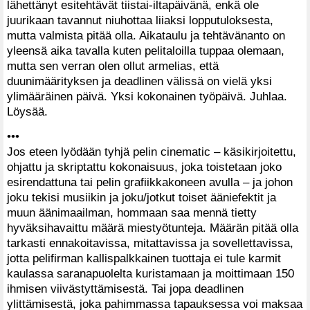
lähettänyt esitehtävät tiistai-iltapäivänä, enkä ole
juurikaan tavannut niuhottaa liiaksi lopputuloksesta,
mutta valmista pitää olla. Aikataulu ja tehtävänanto on
yleensä aika tavalla kuten pelitaloilla tuppaa olemaan,
mutta sen verran olen ollut armelias, että
duunimäärityksen ja deadlinen välissä on vielä yksi
ylimääräinen päivä. Yksi kokonainen työpäivä. Juhlaa.
Löysää.
•••
Jos eteen lyödään tyhjä pelin cinematic – käsikirjoitettu,
ohjattu ja skriptattu kokonaisuus, joka toistetaan joko
esirendattuna tai pelin grafiikkakoneen avulla – ja johon
joku tekisi musiikin ja joku/jotkut toiset ääniefektit ja
muun äänimaailman, hommaan saa mennä tietty
hyväksihavaittu määrä miestyötunteja. Määrän pitää olla
tarkasti ennakoitavissa, mitattavissa ja sovellettavissa,
jotta pelifirman kallispalkkainen tuottaja ei tule karmit
kaulassa saranapuolelta kuristamaan ja moittimaan 150
ihmisen viivästyttämisestä. Tai jopa deadlinen
ylittämisestä, joka pahimmassa tapauksessa voi maksaa