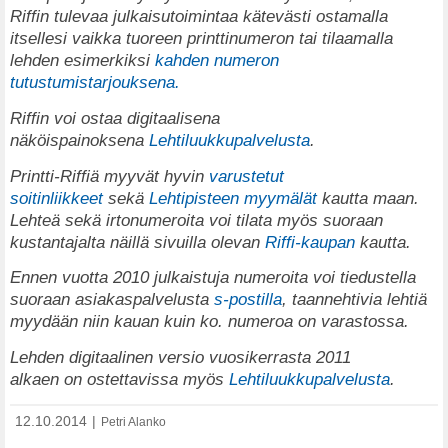
Riffin tulevaa julkaisutoimintaa kätevästi ostamalla
itsellesi vaikka tuoreen printtinumeron tai tilaamalla
lehden esimerkiksi
kahden numeron
tutustumistarjouksena.
Riffin voi ostaa digitaalisena
näköispainoksena
Lehtiluukkupalvelusta
.
Printti-Riffiä myyvät hyvin
varustetut
soitinliikkeet
sekä
Lehtipisteen myymälät
kautta maan.
Lehteä sekä irtonumeroita voi tilata myös suoraan
kustantajalta näillä sivuilla olevan
Riffi-kaupan
kautta.
Ennen vuotta 2010 julkaistuja numeroita voi tiedustella
suoraan asiakaspalvelusta
s-postilla
, taannehtivia lehtiä
myydään niin kauan kuin ko. numeroa on varastossa.
Lehden digitaalinen versio vuosikerrasta 2011
alkaen on ostettavissa myös
Lehtiluukkupalvelusta
.
12.10.2014
|
Petri Alanko