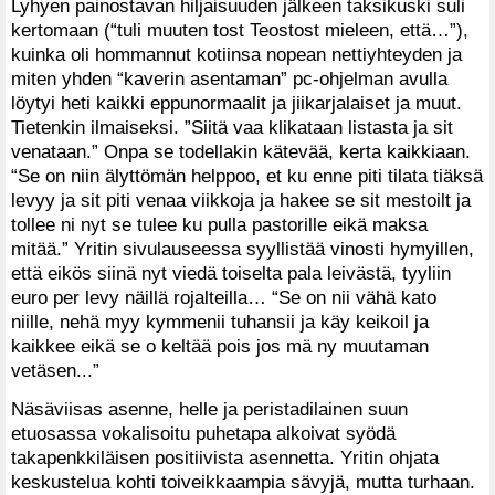
Lyhyen painostavan hiljaisuuden jälkeen taksikuski suli
kertomaan (“tuli muuten tost Teostost mieleen, että…”),
kuinka oli hommannut kotiinsa nopean nettiyhteyden ja
miten yhden “kaverin asentaman” pc-ohjelman avulla
löytyi heti kaikki eppunormaalit ja jiikarjalaiset ja muut.
Tietenkin ilmaiseksi. ”Siitä vaa klikataan listasta ja sit
venataan.” Onpa se todellakin kätevää, kerta kaikkiaan.
“Se on niin älyttömän helppoo, et ku enne piti tilata tiäksä
levyy ja sit piti venaa viikkoja ja hakee se sit mestoilt ja
tollee ni nyt se tulee ku pulla pastorille eikä maksa
mitää.” Yritin sivulauseessa syyllistää vinosti hymyillen,
että eikös siinä nyt viedä toiselta pala leivästä, tyyliin
euro per levy näillä rojalteilla… “Se on nii vähä kato
niille, nehä myy kymmenii tuhansii ja käy keikoil ja
kaikkee eikä se o keltää pois jos mä ny muutaman
vetäsen...”
Näsäviisas asenne, helle ja peristadilainen suun
etuosassa vokalisoitu puhetapa alkoivat syödä
takapenkkiläisen positiivista asennetta. Yritin ohjata
keskustelua kohti toiveikkaampia sävyjä, mutta turhaan.