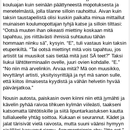
kouluajan kuin seinään päättyneestä mopotuksesta ja
menetelmästä, jolla tilanne silloin rauhoittui. Aivan kuin
taksin taustapeilistä olisi kuskin paikalta minua mittaillut
muinaisen koulumopottajan tyhjä katse ja silloin tilttasi:
“Ootsä muuten ihan oikeasti miettiny koskaan mitä
tapahtuu, jos riittävästi ihmisiä suhtautuu tähän
hommaan niinku sä”, kysyin. “E”, tuli vastaus kuin taksin
etupenkiltä. “Tai ootsä miettinyt mitä vois tapahtuu, jos
artistit tai muusikot sais tietää mitä just SÄ teet?” Taksi
liukui lähtöterminaalin ovelle, juuri ovien kohdalle. “E.”
“No niin mä arvelinkin. Arvaa mitä? Mä oon muusikko,
levyttänyt artisti, yksityisyrittäjä ja nyt mä sanon sulle,
että kiitos ilmaisesta kyydistä ja vähän helvetin hyvää
päivänjatkoa.”
Nousin autosta, paiskasin oven kiinni niin että jymähti ja
kävelin pyhää raivoa tihkuen kylmän viileästi, taakseni
katsomatta lähtötiskille ja siitä lipuntarkastuksen kautta
tullialueelle yhtäg soittoa. Kukaan ei seurannut. Kädet ja
jalat tärisivät vielä raivosta, mutta suuni väänsi hymyyn
sisälläni kasvanut riemu. Argumentoinnin abc: “Itte oot.”