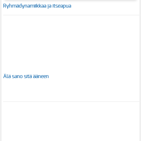
Ryhmädynamiikkaa ja itseapua
Älä sano sitä ääneen