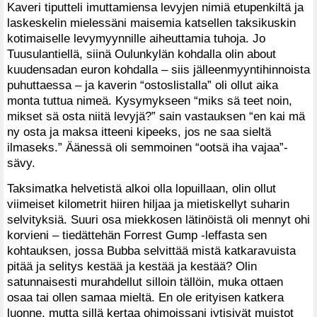
Kaveri tiputteli imuttamiensa levyjen nimiä etupenkiltä ja
laskeskelin mielessäni maisemia katsellen taksikuskin
kotimaiselle levymyynnille aiheuttamia tuhoja. Jo
Tuusulantiellä, siinä Oulunkylän kohdalla olin about
kuudensadan euron kohdalla – siis jälleenmyyntihinnoista
puhuttaessa – ja kaverin “ostoslistalla” oli ollut aika
monta tuttua nimeä. Kysymykseen “miks sä teet noin,
mikset sä osta niitä levyjä?” sain vastauksen “en kai mä
ny osta ja maksa itteeni kipeeks, jos ne saa sieltä
ilmaseks.” Äänessä oli semmoinen “ootsä iha vajaa”-
sävy.
Taksimatka helvetistä alkoi olla lopuillaan, olin ollut
viimeiset kilometrit hiiren hiljaa ja mietiskellyt suharin
selvityksiä. Suuri osa miekkosen lätinöistä oli mennyt ohi
korvieni – tiedättehän Forrest Gump -leffasta sen
kohtauksen, jossa Bubba selvittää mistä katkaravuista
pitää ja selitys kestää ja kestää ja kestää? Olin
satunnaisesti murahdellut silloin tällöin, muka ottaen
osaa tai ollen samaa mieltä. En ole erityisen katkera
luonne, mutta sillä kertaa ohimoissani jytisivät muistot