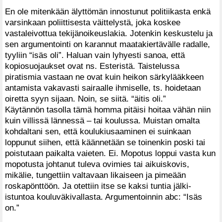
En ole mitenkään älyttömän innostunut politiikasta enkä
varsinkaan poliittisesta väittelystä, joka koskee
vastaleivottua tekijänoikeuslakia. Jotenkin keskustelu ja
sen argumentointi on karannut maatakiertävälle radalle,
tyyliin “isäs oli”. Haluan vain lyhyesti sanoa, että
kopiosuojaukset ovat ns. Esteristä. Taistelussa
piratismia vastaan ne ovat kuin heikon särkylääkkeen
antamista vakavasti sairaalle ihmiselle, ts. hoidetaan
oiretta syyn sijaan. Noin, se siitä. “äitis oli.”
Käytännön tasolla tämä homma pitäisi hoitaa vähän niin
kuin villissä lännessä – tai koulussa. Muistan omalta
kohdaltani sen, että koulukiusaaminen ei suinkaan
loppunut siihen, että käännetään se toinenkin poski tai
poistutaan paikalta vaieten. Ei. Mopotus loppui vasta kun
mopotusta johtanut tuleva ovimies tai aikuiskovis,
mikälie, tungettiin valtavaan likaiseen ja pimeään
roskapönttöön. Ja otettiin itse se kaksi tuntia jälki-
istuntoa kouluväkivallasta. Argumentoinnin abc: “Isäs
on.”