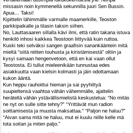
missasin noin kymmenellä sekunnilla juuri Sen Bussin.
Apua… Taksi!
Kipittelin lähimmälle varmalle maamerkille, Teoston
parkkipaikalle ja tilasin taksin siihen.
No, Lauttasaaren sillalla kävi ilmi, että ratin takana istuva
henkilö inhosi kaikkea Teostoon liittyvää kuin ruttoa.
Kuski teki selväksi sangen graafisin sanankääntein mitä
mieltä “siitä niitten touhusta ja kiristämisestä” oltiin ja
kysyi samaan hengenvetoon, että en kai vaan ollut
Teostosta. Ei tullut mieleenikään tunnustaa edes
asiakkuutta vaan kielsin kolmasti ja jäin odottamaan
kukon ääntä.
Kun heppu rauhoittui hieman ja sai pyyhittyä
suupieltensä vaahtoa vähän vähemmälle, ajattelin
herätellä vähän ystävällismielistä keskustelua: “No mitäs
ne nyt on sulle sitte tehny?” “Yrittävät mun radion
soittamisesta ja muusta maksattaa.” “Paljon ne haluu?”
“Aivan sama mitä ne haluu, mut ei kuulu niille kelle mä
tota soitan ja miten paljo.”