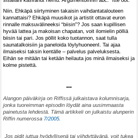
Niin. Ehkäpä siirtyminen takaisin vaihdantatalouteen
kannattaisi? Ehkäpä muusikot ja artistit ottavat euron
rinnalle maksuvälineeksi “biisin”? Jos saan kupillisen
hyvää lattea ja makoisan chapatan, voit ilomielin pölliä
biisin tai pari. Jos pöllit koko tuotannon, saat tulla
saunatalkoisiin ja paneloida löylyhuoneenI. Tai ajaa
ilmaiseksi taksin kentälle – palvelus palveluksesta.
Eihän se mitään tai ketään heilauta jos minä ilmaiseksi ja
kolme pistettä.
•••
Alangon päiväkirja on Riffissä julkaistava kolumnisarja,
jonka tuoreimman episodin löydät aina uusimmaasta
painetusta lehdestä. Tämä artikkeli on julkaistu alunperin
Riffin numerossa
7/2005
.
Jos pidit juttua hyödyllisenä tai viihdyttävänä, voit tukea