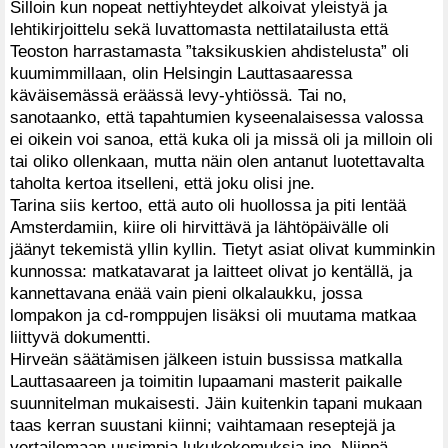
Silloin kun nopeat nettiyhteydet alkoivat yleistyä ja
lehtikirjoittelu sekä luvattomasta nettilatailusta että
Teoston harrastamasta ”taksikuskien ahdistelusta” oli
kuumimmillaan, olin Helsingin Lauttasaaressa
käväisemässä eräässä levy-yhtiössä. Tai no,
sanotaanko, että tapahtumien kyseenalaisessa valossa
ei oikein voi sanoa, että kuka oli ja missä oli ja milloin oli
tai oliko ollenkaan, mutta näin olen antanut luotettavalta
taholta kertoa itselleni, että joku olisi jne.
Tarina siis kertoo, että auto oli huollossa ja piti lentää
Amsterdamiin, kiire oli hirvittävä ja lähtöpäivälle oli
jäänyt tekemistä yllin kyllin. Tietyt asiat olivat kumminkin
kunnossa: matkatavarat ja laitteet olivat jo kentällä, ja
kannettavana enää vain pieni olkalaukku, jossa
lompakon ja cd-romppujen lisäksi oli muutama matkaa
liittyvä dokumentti.
Hirveän säätämisen jälkeen istuin bussissa matkalla
Lauttasaareen ja toimitin lupaamani masterit paikalle
suunnitelman mukaisesti. Jäin kuitenkin tapani mukaan
taas kerran suustani kiinni; vaihtamaan reseptejä ja
vertailemaan uusimpia lukukokemuksia jne. Niinpä