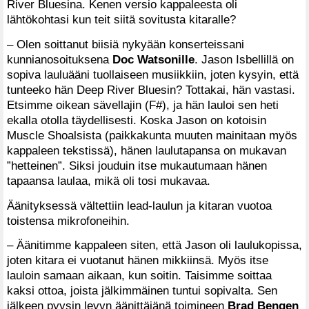
River Bluesina. Kenen versio kappaleesta oli
lähtökohtasi kun teit siitä sovitusta kitaralle?
– Olen soittanut biisiä nykyään konserteissani
kunnianosoituksena
Doc Watsonille
. Jason Isbellillä on
sopiva lauluääni tuollaiseen musiikkiin, joten kysyin, että
tunteeko hän Deep River Bluesin? Tottakai, hän vastasi.
Etsimme oikean sävellajin (F#), ja hän lauloi sen heti
ekalla otolla täydellisesti. Koska Jason on kotoisin
Muscle Shoalsista (paikkakunta muuten mainitaan myös
kappaleen tekstissä), hänen laulutapansa on mukavan
”hetteinen”. Siksi jouduin itse mukautumaan hänen
tapaansa laulaa, mikä oli tosi mukavaa.
Äänityksessä vältettiin lead-laulun ja kitaran vuotoa
toistensa mikrofoneihin.
– Äänitimme kappaleen siten, että Jason oli laulukopissa,
joten kitara ei vuotanut hänen mikkiinsä. Myös itse
lauloin samaan aikaan, kun soitin. Taisimme soittaa
kaksi ottoa, joista jälkimmäinen tuntui sopivalta. Sen
jälkeen pyysin levyn äänittäjänä toimineen
Brad Bengen