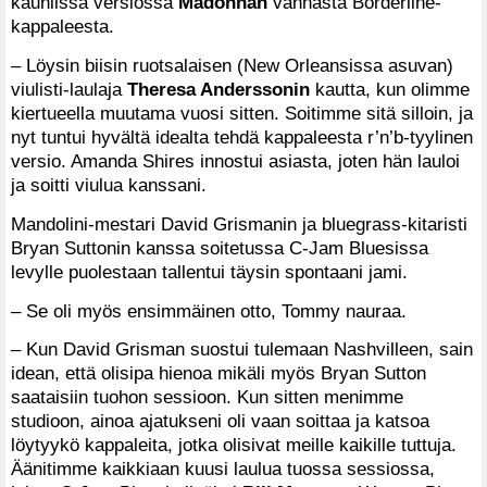
kauniissa versiossa
Madonnan
vanhasta Borderline-
kappaleesta.
– Löysin biisin ruotsalaisen (New Orleansissa asuvan)
viulisti-laulaja
Theresa Anderssonin
kautta, kun olimme
kiertueella muutama vuosi sitten. Soitimme sitä silloin, ja
nyt tuntui hyvältä idealta tehdä kappaleesta r’n’b-tyylinen
versio. Amanda Shires innostui asiasta, joten hän lauloi
ja soitti viulua kanssani.
Mandolini-mestari David Grismanin ja bluegrass-kitaristi
Bryan Suttonin kanssa soitetussa C-Jam Bluesissa
levylle puolestaan tallentui täysin spontaani jami.
– Se oli myös ensimmäinen otto, Tommy nauraa.
– Kun David Grisman suostui tulemaan Nashvilleen, sain
idean, että olisipa hienoa mikäli myös Bryan Sutton
saataisiin tuohon sessioon. Kun sitten menimme
studioon, ainoa ajatukseni oli vaan soittaa ja katsoa
löytyykö kappaleita, jotka olisivat meille kaikille tuttuja.
Äänitimme kaikkiaan kuusi laulua tuossa sessiossa,