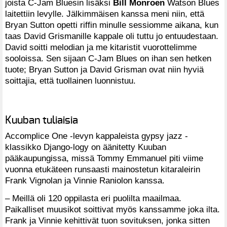
joista C-Jam Bluesin lisäksi
Bill Monroen
Watson Blues
laitettiin levylle. Jälkimmäisen kanssa meni niin, että
Bryan Sutton opetti riffin minulle sessiomme aikana, kun
taas David Grismanille kappale oli tuttu jo entuudestaan.
David soitti melodian ja me kitaristit vuorottelimme
sooloissa. Sen sijaan C-Jam Blues on ihan sen hetken
tuote; Bryan Sutton ja David Grisman ovat niin hyviä
soittajia, että tuollainen luonnistuu.
Kuuban tuliaisia
Accomplice One -levyn kappaleista gypsy jazz -
klassikko Django-logy on äänitetty Kuuban
pääkaupungissa, missä Tommy Emmanuel piti viime
vuonna etukäteen runsaasti mainostetun kitaraleirin
Frank Vignolan ja Vinnie Raniolon kanssa.
– Meillä oli 120 oppilasta eri puolilta maailmaa.
Paikalliset muusikot soittivat myös kanssamme joka ilta.
Frank ja Vinnie kehittivät tuon sovituksen, jonka sitten