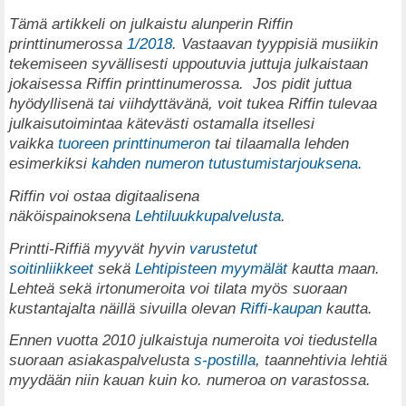
T
ämä artikkeli on julkaistu alunperin Riffin
printtinumerossa
1/2018
. Vastaavan tyyppisiä musiikin
tekemiseen syvällisesti uppoutuvia juttuja julkaistaan
jokaisessa Riffin printtinumerossa.
Jos pidit juttua
hyödyllisenä tai viihdyttävänä, voit tukea Riffin tulevaa
julkaisutoimintaa kätevästi ostamalla itsellesi
vaikka
tuoreen printtinumeron
tai tilaamalla lehden
esimerkiksi
kahden numeron tutustumistarjouksena.
Riffin voi ostaa digitaalisena
näköispainoksena
Lehtiluukkupalvelusta
.
Printti-Riffiä myyvät hyvin
varustetut
soitinliikkeet
sekä
Lehtipisteen myymälät
kautta maan.
Lehteä sekä irtonumeroita voi tilata myös suoraan
kustantajalta näillä sivuilla olevan
Riffi-kaupan
kautta.
Ennen vuotta 2010 julkaistuja numeroita voi tiedustella
suoraan asiakaspalvelusta
s-postilla
, taannehtivia lehtiä
myydään niin kauan kuin ko. numeroa on varastossa.