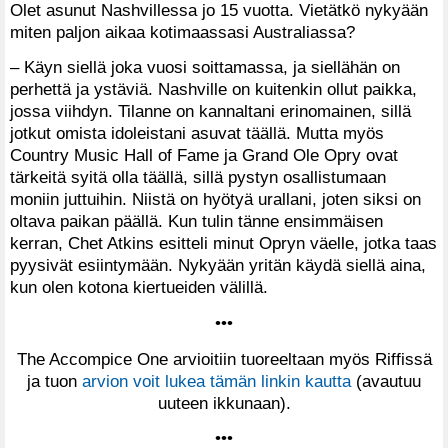
Olet asunut Nashvillessa jo 15 vuotta. Vietätkö nykyään
miten paljon aikaa kotimaassasi Australiassa?
– Käyn siellä joka vuosi soittamassa, ja siellähän on
perhettä ja ystäviä. Nashville on kuitenkin ollut paikka,
jossa viihdyn. Tilanne on kannaltani erinomainen, sillä
jotkut omista idoleistani asuvat täällä. Mutta myös
Country Music Hall of Fame ja Grand Ole Opry ovat
tärkeitä syitä olla täällä, sillä pystyn osallistumaan
moniin juttuihin. Niistä on hyötyä urallani, joten siksi on
oltava paikan päällä. Kun tulin tänne ensimmäisen
kerran, Chet Atkins esitteli minut Opryn väelle, jotka taas
pyysivät esiintymään. Nykyään yritän käydä siellä aina,
kun olen kotona kiertueiden välillä.
•••
The Accompice One arvioitiin tuoreeltaan myös Riffissä
ja tuon
arvion voit lukea tämän linkin kautta
(avautuu
uuteen ikkunaan).
•••