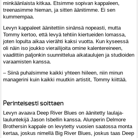
minkäänlaista kitkaa. Etsimme sopivan kappaleen,
treenasimme hieman, ja sitten äänitimme. Ei sen
kummempaa.
Levyn kappaleet äänitettiin sinänsä nopeasti, mutta
Tommy kertoo, että levyä tehtiin kiertueiden lomassa,
joten lopulta aikaa vierähti kaksi vuotta. Kun kyseessä
oli näin iso joukko vierailijoita omine kalentereineen,
vaadittiin paljonkin suunnittelua aikataulujen ja studioiden
varaamisten kanssa.
– Siinä puhalsimme kaikki yhteen hiileen, niin minun
managerini kuin kaikki muutkin artistit, Tommy kiittää.
Perinteisesti soittaen
Levyn avaava Deep River Blues on äänitetty laulaja-
lauluntekijä Jason Isbellin kanssa. Alunperin Delmore
Brothersin kappale on levytetty vuosien saatossa monta
kertaa, joskus nimellä Big River Blues, joskus taas Deep