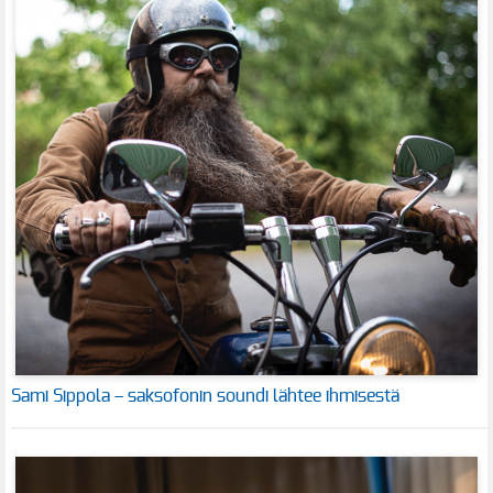
Sami Sippola – saksofonin soundi lähtee ihmisestä