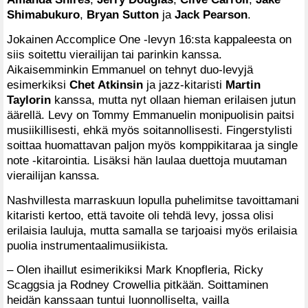
Shimabukuro
,
Bryan Sutton
ja
Jack Pearson
.
Jokainen Accomplice One -levyn 16:sta kappaleesta on
siis soitettu vierailijan tai parinkin kanssa.
Aikaisemminkin Emmanuel on tehnyt duo-levyjä
esimerkiksi
Chet Atkinsin
ja jazz-kitaristi
Martin
Taylorin
kanssa, mutta nyt ollaan hieman erilaisen jutun
äärellä. Levy on Tommy Emmanuelin monipuolisin paitsi
musiikillisesti, ehkä myös soitannollisesti. Fingerstylisti
soittaa huomattavan paljon myös komppikitaraa ja single
note -kitarointia. Lisäksi hän laulaa duettoja muutaman
vierailijan kanssa.
Nashvillesta marraskuun lopulla puhelimitse tavoittamani
kitaristi kertoo, että tavoite oli tehdä levy, jossa olisi
erilaisia lauluja, mutta samalla se tarjoaisi myös erilaisia
puolia instrumentaalimusiikista.
– Olen ihaillut esimerikiksi Mark Knopfleria, Ricky
Scaggsia ja Rodney Crowellia pitkään. Soittaminen
heidän kanssaan tuntui luonnolliselta, vailla