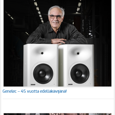
Genelec – 45 vuotta edelläkävijänä!