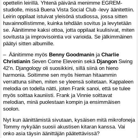
opettelin leirillä. Yhtenä päivänä menimme EGREM-
studiolle, missä Buena Vista Social Club -levy äänitettiin.
Leirin oppilaat istuivat yleisönä studiossa, jossa sitten
havainnollistimme, kuinka tehdään sovitus ja levytetään
se. Äänitimme kaksi ottoa, jotta oppilaat kuulisivat, miten
sovitusta ja improvisointia voi varioida. Se jälkimmäinen
päätyi sitten albumille.
– Äänitimme myös
Benny Goodmanin
ja
Charlie
Christianin
Seven Come Elevenin sekä
Djangon
Swing
42’n. Djangology oli suosikkini, sillä siinä on hieno
harmonia. Soitimme sen myös hieman hitaammin
verrattuna siihen, miten se yleensä soitetaan. Kappaleen
melodia on todella nätti, joten Frank sanoi, että se tulee
myös soittaa kauniisti. Frank ja Vinnie soittavat
melodian, minä puolestaan kompin ja ensimmäisen
soolon.
Nyt kun äänittämistä sivutaan, kysäisen mitä mikrofoneja
Tommy nykyään suosii akustisen kitaran kanssa. Vai
onko asia täysin äänittäjän päätettävissä?