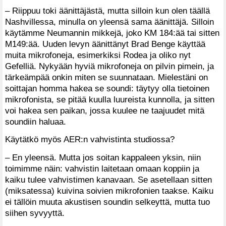
– Riippuu toki äänittäjästä, mutta silloin kun olen täällä
Nashvillessa, minulla on yleensä sama äänittäjä. Silloin
käytämme Neumannin mikkejä, joko KM 184:ää tai sitten
M149:ää. Uuden levyn äänittänyt Brad Benge käyttää
muita mikrofoneja, esimerkiksi Rodea ja oliko nyt
Gefelliä. Nykyään hyviä mikrofoneja on pilvin pimein, ja
tärkeämpää onkin miten se suunnataan. Mielestäni on
soittajan homma hakea se soundi: täytyy olla tietoinen
mikrofonista, se pitää kuulla luureista kunnolla, ja sitten
voi hakea sen paikan, jossa kuulee ne taajuudet mitä
soundiin haluaa.
Käytätkö myös AER:n vahvistinta studiossa?
– En yleensä. Mutta jos soitan kappaleen yksin, niin
toimimme näin: vahvistin laitetaan omaan koppiin ja
kaiku tulee vahvistimen kanavaan. Se asetellaan sitten
(miksatessa) kuivina soivien mikrofonien taakse. Kaiku
ei tällöin muuta akustisen soundin selkeyttä, mutta tuo
siihen syvyyttä.