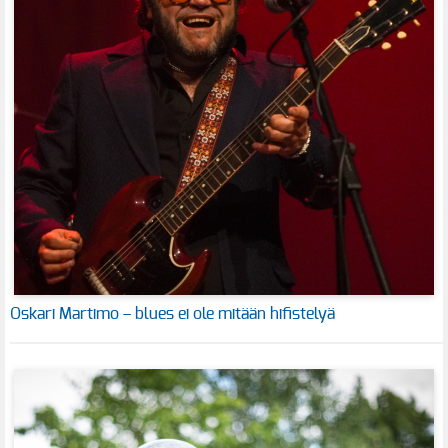
Oskari Martimo – blues ei ole mitään hifistelyä