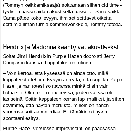
(Tommyn keikkamiksaaja) soittamaan siihen old time -
tyylisen bassoraidan akustisella bassolla. Siinä kaikki.
Sama pätee koko levyyn, ihmiset soittavat oikeita
soittimia ilman turhia kommervenkkejä, Tommy toteaa.
Hendrix ja Madonna kääntyivät akustiseksi
Soitat
Jimi Hendrixin
Purple Hazen dobroisti Jerry
Douglasin kanssa. Lopputulos on tulinen.
– Voin kertoa, että kyseessä on ainoa otto, mikä
kappaleesta tehtiin. Kysyin Jerrylta, että sopiiko Purple
Haze, ja hän totesi soittavansa minkä biisin vain
haluaisin. Olimme eri huoneissa, joiden välissä oli
lasiseinä. Soitin kappaleen kerran läpi malliksi, ja sitten
sovimme, että näytän merkistä, milloin on hänen
vuoronsa soittaa melodiaa. Eli tämäkin oli hyvin
spontaani esitys.
Purple Haze -versiossa improvisointi on pääosassa.