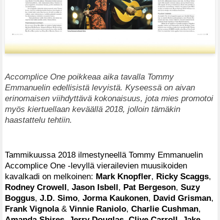
Accomplice One poikkeaa aika tavalla Tommy
Emmanuelin edellisistä levyistä. Kyseessä on aivan
erinomaisen viihdyttävä kokonaisuus, jota mies promotoi
myös kiertuellaan keväällä 2018, jolloin tämäkin
haastattelu tehtiin.
Tammikuussa 2018 ilmestyneellä Tommy Emmanuelin
Accomplice One -levyllä vierailevien muusikoiden
kavalkadi on melkoinen:
Mark Knopfler
,
Ricky Scaggs
,
Rodney Crowell
,
Jason Isbell
,
Pat Bergeson
,
Suzy
Boggus
,
J.D. Simo
,
Jorma Kaukonen
,
David Grisman
,
Frank Vignola
&
Vinnie Raniolo
,
Charlie Cushman
,
Amanda Shires
,
Jerry Douglas
,
Clive Carroll
,
Jake