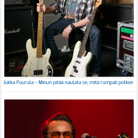
Jukka Puurula – Minun pitää naulata se, mitä rumpali polkee