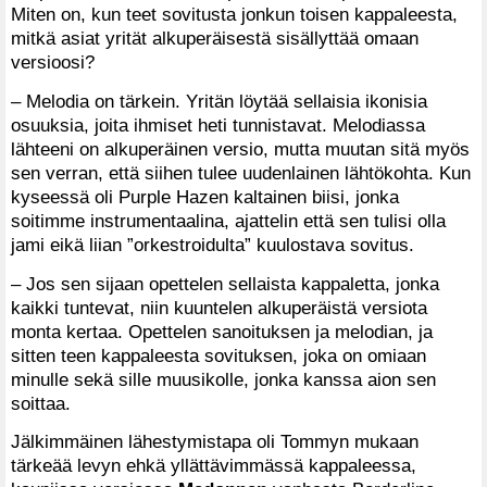
Miten on, kun teet sovitusta jonkun toisen kappaleesta,
mitkä asiat yrität alkuperäisestä sisällyttää omaan
versioosi?
– Melodia on tärkein. Yritän löytää sellaisia ikonisia
osuuksia, joita ihmiset heti tunnistavat. Melodiassa
lähteeni on alkuperäinen versio, mutta muutan sitä myös
sen verran, että siihen tulee uudenlainen lähtökohta. Kun
kyseessä oli Purple Hazen kaltainen biisi, jonka
soitimme instrumentaalina, ajattelin että sen tulisi olla
jami eikä liian ”orkestroidulta” kuulostava sovitus.
– Jos sen sijaan opettelen sellaista kappaletta, jonka
kaikki tuntevat, niin kuuntelen alkuperäistä versiota
monta kertaa. Opettelen sanoituksen ja melodian, ja
sitten teen kappaleesta sovituksen, joka on omiaan
minulle sekä sille muusikolle, jonka kanssa aion sen
soittaa.
Jälkimmäinen lähestymistapa oli Tommyn mukaan
tärkeää levyn ehkä yllättävimmässä kappaleessa,