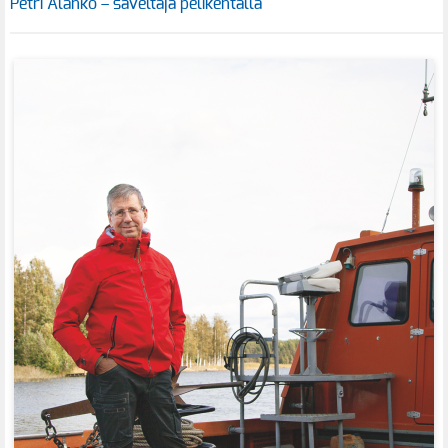
Petri Alanko – säveltäjä pelikentällä