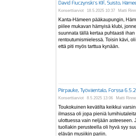
David Fiuczynski´s KIF, Suisto, Häm
Konserttiarviot
18.5.2025 10:37
Matti Rin
Kanta-Hämeen pääkaupungin, Häme
piilee mukavan hämyisä klubi, jonne 
suunnata tällä kertaa puhtaasti ihan
rentoutumismielessä. Toisin kävi, ol
että piti myös tarttua kynään.
Piirpauke, Työväentalo, Forssa 6.5
Konserttiarviot
8.5.2025 13:06
Matti Rinne
Toukokuinen kevätilta keikkui varsin
ilmassa oli jopa pieniä lumihiutaleit
ulottuessa vain neljään asteeseen. 
tuollakin perusteella oli hyvä syy su
elävän musiikin pariin.