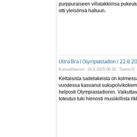
purppuraiseen villatakkiinsa pukeu
otti yleisönsä haltuun.
Ultra Bra | Olympiastadion | 22.8.2
Konserttiarviot
24.8.2025 06:30
Tommi E. 
Keltaisista sadetakeista on kolme
vuodessa kasvanut sukupolvikokemu
helposti Olympiastadionin. Vaikutta
toteutus tuki hienosti musiikillista rik