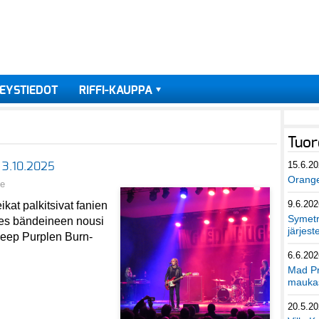
EYSTIEDOT
RIFFI-KAUPPA
Tuor
15.6.2
i 3.10.2025
Orang
ne
9.6.202
kat palkitsivat fanien
Symetri
es bändeineen nousi
järjest
 Deep Purplen Burn-
6.6.202
Mad Pr
maukas
20.5.2