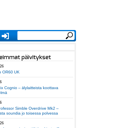
eimmat päivitykset
026
e OR60 UK
6
x Cognio – älylaitteista koottava
elmä
6
ofessor Simble Overdrive Mk2 –
ta soundia jo toisessa polvessa
026