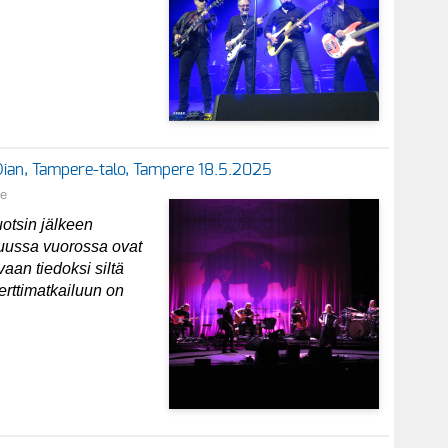
 Dian, Tampere-talo, Tampere 18.5.2025
ne
otsin jälkeen
uussa vuorossa ovat
aan tiedoksi siltä
erttimatkailuun on