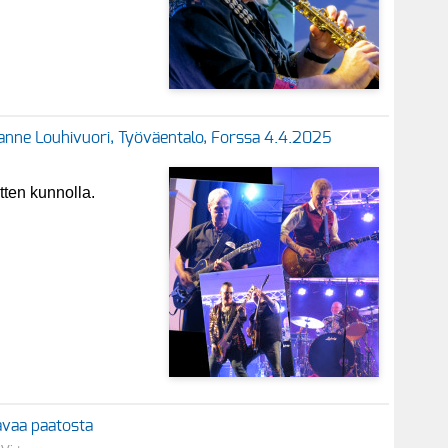
& Janne Louhivuori, Työväentalo, Forssa 4.4.2025
tten kunnolla.
tavaa paatosta