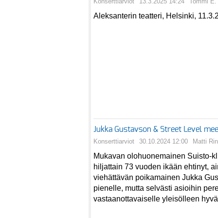
Konserttiarviot
13.3.2025 14:24
Tommi E. 
Aleksanterin teatteri, Helsinki, 11.3.
Jukka Gustavson & Street Level mee
Konserttiarviot
30.10.2024 12:00
Matti Ri
Mukavan olohuonemainen Suisto-klub
hiljattain 73 vuoden ikään ehtinyt, ai
viehättävän poikamainen Jukka Gust
pienelle, mutta selvästi asioihin per
vastaanottavaiselle yleisölleen hyvä