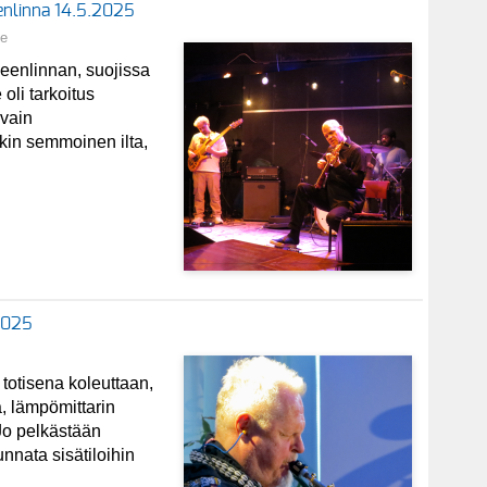
eenlinna 14.5.2025
ne
enlinnan, suojissa
oli tarkoitus
 vain
ikin semmoinen ilta,
.2025
 totisena koleuttaan,
a, lämpömittarin
Jo pelkästään
unnata sisätiloihin