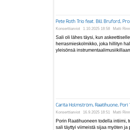
Pete Roth Trio feat. Bill Bruford, P
Konserttiarviot
1.10.2025 18:58
Matti Rin
Sali oli lähes täysi, kun askeettisell
herrasmieskolmikko, joka hillityn hall
yleisönsä instrumentaalimusiikillaan 
Carita Holmström, Raatihuone, Pori
Konserttiarviot
16.9.2025 18:51
Matti Rin
Porin Raatihuoneen todella intiimi, 
sali täyttyi viimeistä sijaa myöten ja