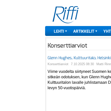
LEHTI
ARTIKKELIT
YHT
Konserttiarviot
Glenn Hughes, Kulttuuritalo, Helsink
Konserttiarviot
7.10.2025 08:30
Matti Rin
Viime vuodelta siirtyneet Suomen kei
sitkeän odotuksen, kun Glenn Hugh
Kulttuuritalon lavalle juhlistamaan
levyn 50-vuotispäiviä.