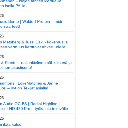
auhanen – isojen tähtien kiertueilla
an isolla PA:lla!
026
sic Bento | Waldorf Protein – midi-
on aarteet!
026
 Metsberg & Jussi Liski - kokemus ja
sen varmuus karttuvat ahkeruudella!
026
 & Riento – nailonkielinen sähköisenä ja
elinen akustisena!
026
immons | LoveMatches & Janne
ori – nyt on Tekijät asialla!
026
an Audio OC-B6 | Radial Highline |
iser HD 480 Pro – työkaluja tekevälle
026
ei ikää katso!