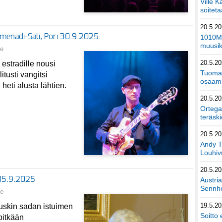
Ville K
soiteta
20.5.2
romenadi-Sali, Pori 30.9.2025
1010Mu
muusik
ne
20.5.2
e estradille nousi
Tuomas
itusti vangitsi
osaami
heti alusta lähtien.
20.5.2
Ortega
teräski
20.5.2
Andy T
Louhivu
20.5.2
 15.9.2025
Austri
Sennhe
ne
19.5.2
tuskin sadan istuimen
Soitto 
 pitkään