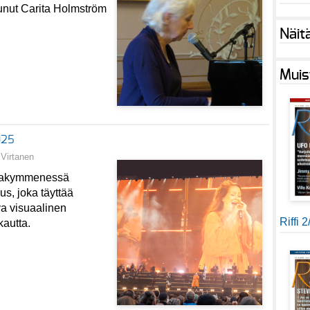
tunut Carita Holmström
Näit
Muis
025
Virtanen
ssakymmenessä
s, joka täyttää
va visuaalinen
Riffi 
kautta.