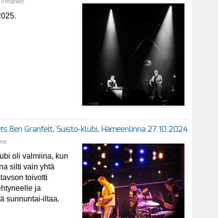
Virtanen
2025.
ts Ben Granfelt, Suisto-klubi, Hämeenlinna 27.10.2024
nne
i oli valmiina, kun
na silti vain yhtä
avson toivotti
ehtyneelle ja
ä sunnuntai-iltaa.