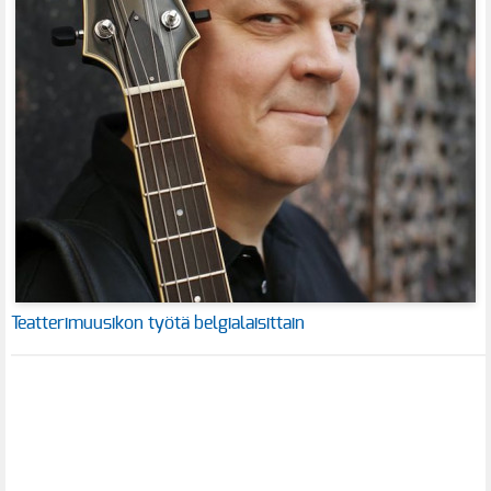
Teatterimuusikon työtä belgialaisittain