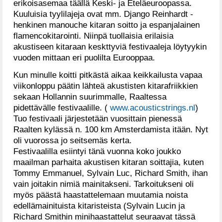
erikoisasemaa täällä Keski- ja Eteläeuroopassa.
Kuuluisia tyylilajeja ovat mm. Django Reinhardt -
henkinen manouche kitaran soitto ja espanjalainen
flamencokitarointi. Niinpä tuollaisia erilaisia
akustiseen kitaraan keskttyviä festivaaleja löytyykin
vuoden mittaan eri puolilta Eurooppaa.
Kun minulle koitti pitkästä aikaa keikkailusta vapaa
viikonloppu päätin lähteä akustisten kitarafriikkien
sekaan Hollannin suurimmalle, Raaltessa
pidettävälle festivaalille. (
www.acousticstrings.nl
)
Tuo festivaali järjestetään vuosittain pienessä
Raalten kylässä n. 100 km Amsterdamista itään. Nyt
oli vuorossa jo seitsemäs kerta.
Festivaalilla esiintyi tänä vuonna koko joukko
maailman parhaita akustisen kitaran soittajia, kuten
Tommy Emmanuel, Sylvain Luc, Richard Smith, ihan
vain joitakin nimiä mainitakseni. Tarkoitukseni oli
myös päästä haastattelemaan muutamia noista
edellämainituista kitaristeista (Sylvain Lucin ja
Richard Smithin minihaastattelut seuraavat tässä