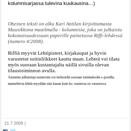
kolumnisarjassa tulevina kuukausina…)
Oheinen teksti on alku Kari Antilan kirjoittamasta
Muusikkona maailmalla - kolumnista, joka on julkaistu
kokonaisuudessaan paperille painetussa Riffi-lehdessä
(numero 4/2008).
Riffiä myyvät Lehtipisteet, kirjakaupat ja hyvin
varustetut soitinliikkeet kautta maan. Lehteä voi tilata
myös suoraan kustantajalta näillä sivuilla olevan
tilaustoiminnon avulla.
Aiemmin julkaistuja numeroita voi tiedustella suoraan toimitukselta s-postilla,
taannehtivia lehtiä myydään niin kauan kuin ko. numeroa on varastossa.
21.7.2009
|