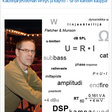
Kaiutinjärjestelmän viritys ja käyttö – se on kahden kauppa!