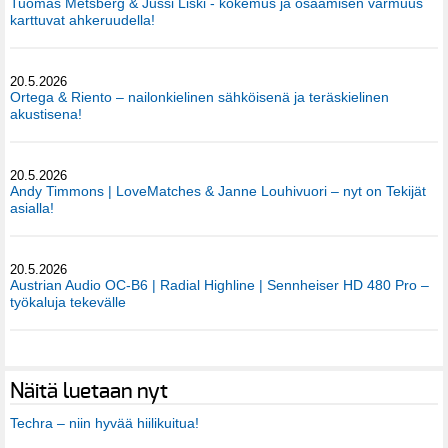
Tuomas Metsberg & Jussi Liski - kokemus ja osaamisen varmuus
karttuvat ahkeruudella!
20.5.2026
Ortega & Riento – nailonkielinen sähköisenä ja teräskielinen
akustisena!
20.5.2026
Andy Timmons | LoveMatches & Janne Louhivuori – nyt on Tekijät
asialla!
20.5.2026
Austrian Audio OC-B6 | Radial Highline | Sennheiser HD 480 Pro –
työkaluja tekevälle
Näitä luetaan nyt
Techra – niin hyvää hiilikuitua!