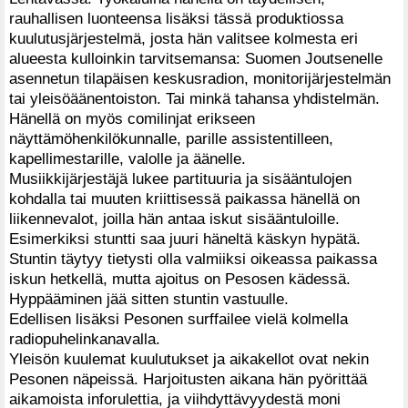
rauhallisen luonteensa lisäksi tässä produktiossa
kuulutusjärjestelmä, josta hän valitsee kolmesta eri
alueesta kulloinkin tarvitsemansa: Suomen Joutsenelle
asennetun tilapäisen keskusradion, monitorijärjestelmän
tai yleisöäänentoiston. Tai minkä tahansa yhdistelmän.
Hänellä on myös comilinjat erikseen
näyttämöhenkilökunnalle, parille assistentilleen,
kapellimestarille, valolle ja äänelle.
Musiikkijärjestäjä lukee partituuria ja sisääntulojen
kohdalla tai muuten kriittisessä paikassa hänellä on
liikennevalot, joilla hän antaa iskut sisääntuloille.
Esimerkiksi stuntti saa juuri häneltä käskyn hypätä.
Stuntin täytyy tietysti olla valmiiksi oikeassa paikassa
iskun hetkellä, mutta ajoitus on Pesosen kädessä.
Hyppääminen jää sitten stuntin vastuulle.
Edellisen lisäksi Pesonen surffailee vielä kolmella
radiopuhelinkanavalla.
Yleisön kuulemat kuulutukset ja aikakellot ovat nekin
Pesonen näpeissä. Harjoitusten aikana hän pyörittää
aikamoista inforulettia, ja viihdyttävyydestä moni