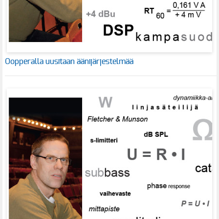
Oopperalla uusitaan äänijärjestelmää