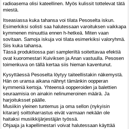
radioasema olisi kateellinen. Myös kulissit tottelevat tätä
miestä.
Itseasiassa kuka tahansa voi tilata Pesoselta iskun.
Esimerkiksi solisti saa halutessaan varoituksen vaikkapa
kymmenen minuuttia ennen h-hetkeä. Miten vaan
sovitaan. Samoja iskuja voi tilata esimerkiksi valoryhmä.
Siis kuka tahansa.
Tässä produktiossa pari sampleriltä soitettavaa efektiä
ovat kuoromestari Kuiviksen ja Anan vastuulla. Pesosen
toimenkuva on tällä kertaa siis hieman kaventunut.
Kysyttäessä Pesoselta löytyy taiteellistakin näkemystä.
Hän on uransa aikana nähnyt tämänkin oopperan
kymmeniä kertoja. Yhteensä oopperoiden ja balettien
seuraamisia on ainakin nelinumeroinen määrä. Ja
harjoituksset päälle.
Musiikin yleinen tuntemus ja oma sellon (nykyisin
kitaran) soittoharrastus eivät varmaan nekään ole
haitaksi musiikkijärjestäjän työssä.
Ohjaaja ja kapellimestari voivat halutessaan käyttää