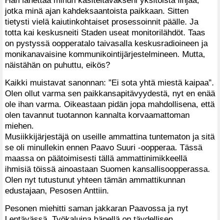
Hän lähettää minun käsiteltäväkseni yksitoista linjaa,
jotka minä ajan kahdeksaantoista paikkaan. Sitten
tietysti vielä kaiutinkohtaiset prosessoinnit päälle. Ja
totta kai keskusneiti Staden useat monitorilähdöt. Taas
on pystyssä oopperatalo taivasalla keskusradioineen ja
monikanavaisine kommunikointijärjestelmineen. Mutta,
näistähän on puhuttu, eikös?
Kaikki muistavat sanonnan: ”Ei sota yhtä miestä kaipaa”.
Olen ollut varma sen paikkansapitävyydestä, nyt en enää
ole ihan varma. Oikeastaan pidän jopa mahdollisena, että
olen tavannut tuotannon kannalta korvaamattoman
miehen.
Musiikkijärjestäjä on useille ammattina tuntematon ja sitä
se oli minullekin ennen Paavo Suuri -oopperaa. Tässä
maassa on päätoimisesti tällä ammattinimikkeellä
ihmisiä töissä ainoastaan Suomen kansallisoopperassa.
Olen nyt tutustunut yhteen tämän ammattikunnan
edustajaan, Pesosen Anttiin.
Pesonen miehitti saman jakkaran Paavossa ja nyt
Lentävässä. Työkaluina hänellä on täydellisen,