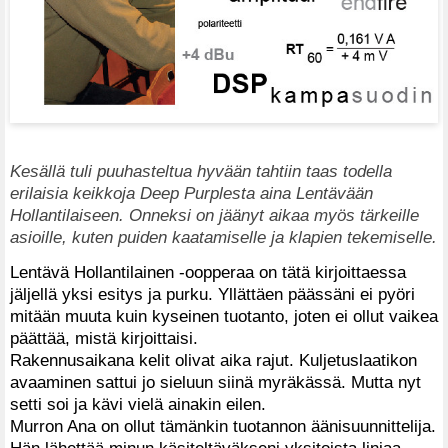
Kesällä tuli puuhasteltua hyvään tahtiin taas todella
erilaisia keikkoja Deep Purplesta aina Lentävään
Hollantilaiseen. Onneksi on jäänyt aikaa myös tärkeille
asioille, kuten puiden kaatamiselle ja klapien tekemiselle.
Lentävä Hollantilainen -oopperaa on tätä kirjoittaessa
jäljellä yksi esitys ja purku. Yllättäen päässäni ei pyöri
mitään muuta kuin kyseinen tuotanto, joten ei ollut vaikea
päättää, mistä kirjoittaisi.
Rakennusaikana kelit olivat aika rajut. Kuljetuslaatikon
avaaminen sattui jo sieluun siinä myräkässä. Mutta nyt
setti soi ja kävi vielä ainakin eilen.
Murron Ana on ollut tämänkin tuotannon äänisuunnittelija.