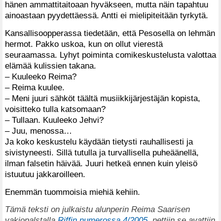
hänen ammattitaitoaan hyväkseen, mutta näin tapahtuu
ainoastaan pyydettäessä. Antti ei mielipiteitään tyrkytä.
Kansallisoopperassa tiedetään, että Pesosella on lehmän
hermot. Pakko uskoa, kun on ollut vierestä
seuraamassa. Lyhyt poiminta comikeskustelusta valottaa
elämää kulissien takana.
– Kuuleeko Reima?
– Reima kuulee.
– Meni juuri sähköt täältä musiikkijärjestäjän kopista,
voisitteko tulla katsomaan?
– Tullaan. Kuuleeko Jehvi?
– Juu, menossa…
Ja koko keskustelu käydään tietysti rauhallisesti ja
sivistyneesti. Sillä tutulla ja turvallisella puheäänellä,
ilman falsetin häivää. Juuri hetkeä ennen kuin yleisö
istuutuu jakkaroilleen.
Enemmän tuommoisia miehiä kehiin.
Tämä teksti on julkaistu alunperin Reima Saarisen
vakiopalstalla
Riffin numerossa 4/2005
, nettiin se avattiin