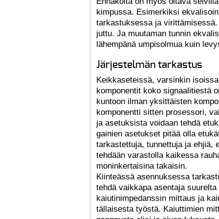
Ennakolta on myös oltava selvillä
kimpussa. Esimerkiksi ekvalisoint
tarkastuksessa ja virittämisessä
juttu. Ja muutaman tunnin ekvalis
lähempänä umpisolmua kuin levy
Järjestelmän tarkastus
Keikkaseteissä, varsinkin isoissa,
komponentit koko signaalitiestä o
kuntoon ilman yksittäisten kompon
komponentti sitten prosessori, vahv
ja asetuksista voidaan tehdä etu
gainien asetukset pitää olla etukät
tarkastettuja, tunnettuja ja ehjiä
tehdään varastolla kaikessa rauha
moninkertaisina takaisin.
Kiinteässä asennuksessa tarkastu
tehdä vaikkapa asentaja suurelta 
kaiutinimpedanssin mittaus ja kai
tällaisesta työstä. Kaiuttimien m