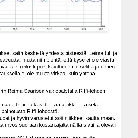
set salin keskeltä yhdestä pisteestä. Leima tuli ja
avuutta, mutta niin pientä, että kyse ei ole viasta
at siis reilusti pois kaiuttimien akselilta ja ennen
ttauksella ei ole muuta virkaa, kuin yhtenä
erin Reima Saarisen vakiopalstalla Riffi-lehden
amaa aihepiiriä käsitteleviä artikkeleita sekä
painetusta Riffi-lehdestä.
aupat ja hyvin varustetut soitinliikkeet kautta maan.
ta myös suoraan kustantajalta näillä sivuilla olevan