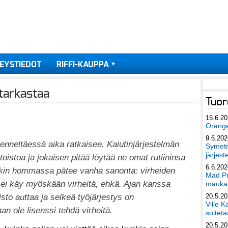
EYSTIEDOT
RIFFI-KAUPPA
 tarkastaa
Tuor
15.6.2
Orang
9.6.202
enneltäessä aika ratkaisee. Kaiutinjärjestelmän
Symetri
järjest
oistoa ja jokaisen pitää löytää ne omat rutiininsa
6.6.202
säkin hommassa pätee vanha sanonta: virheiden
Mad Pr
n, ei käy myöskään virheitä, ehkä. Ajan kanssa
maukas
sto auttaa ja selkeä työjärjestys on
20.5.2
Ville K
an ole lisenssi tehdä virheitä.
soiteta
20.5.2