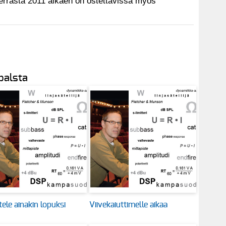
kerrasta 2011 alkaen on ostettavissa myös
 palsta
ele ainakin lopuksi
Viivekaiuttimelle aikaa