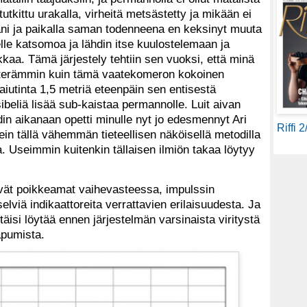
tutkittu urakalla, virheitä metsästetty ja mikään ei
uani ja paikalla saman todenneena en keksinyt muuta
lle katsomoa ja lähdin itse kuulostelemaan ja
kkaa. Tämä järjestely tehtiin sen vuoksi, että minä
ketterämmin kuin tämä vaatekomeron kokoinen
iutinta 1,5 metriä eteenpäin sen entisestä
ibeliä lisää sub-kaistaa permannolle. Luit aivan
in aikanaan opetti minulle nyt jo edesmennyt Ari
Riffi 
ein tällä vähemmän tieteellisen näköisellä metodilla
. Useimmin kuitenkin tällaisen ilmiön takaa löytyy
lvät poikkeamat vaihevasteessa, impulssin
lviä indikaattoreita verrattavien erilaisuudesta. Ja
täisi löytää ennen järjestelmän varsinaista viritystä
apumista.