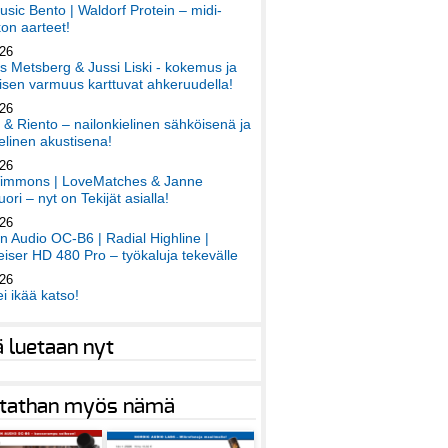
sic Bento | Waldorf Protein – midi-
on aarteet!
026
 Metsberg & Jussi Liski - kokemus ja
sen varmuus karttuvat ahkeruudella!
026
 & Riento – nailonkielinen sähköisenä ja
elinen akustisena!
026
immons | LoveMatches & Janne
ori – nyt on Tekijät asialla!
026
an Audio OC-B6 | Radial Highline |
iser HD 480 Pro – työkaluja tekevälle
026
ei ikää katso!
ä luetaan nyt
tathan myös nämä