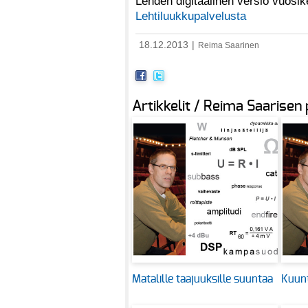
Lehden digitaalinen versio vuosi
Lehtiluukkupalvelusta
18.12.2013
|
Reima Saarinen
Artikkelit / Reima Saarisen
Matalille taajuuksille suuntaa
Kuunt