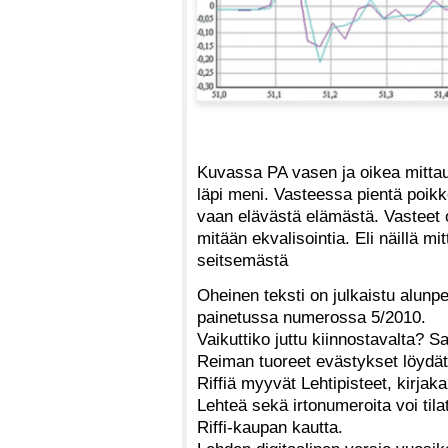
Kuvassa PA vasen ja oikea mittauk
läpi meni. Vasteessa pientä poikke
vaan elävästä elämästä. Vasteet ov
mitään ekvalisointia. Eli näillä mi
seitsemästä
Oheinen teksti on julkaistu alunp
painetussa numerossa 5/2010.
Vaikuttiko juttu kiinnostavalta? S
Reiman tuoreet evästykset löydät 
Riffiä myyvät Lehtipisteet, kirjak
Lehteä sekä irtonumeroita voi tila
Riffi-kaupan kautta.