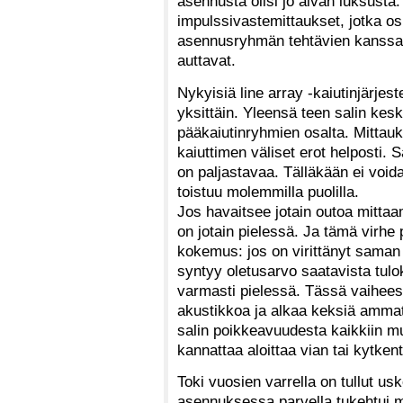
asennusta olisi jo aivan luksusta.
impulssivastemittaukset, jotka osi
asennusryhmän tehtävien kanssa. T
auttavat.
Nykyisiä line array -kaiutinjärje
yksittäin. Yleensä teen salin kes
pääkaiutinryhmien osalta. Mittau
kaiuttimen väliset erot helposti. 
on paljastavaa. Tälläkään ei void
toistuu molemmilla puolilla.
Jos havaitsee jotain outoa mittaam
on jotain pielessä. Ja tämä virhe
kokemus: jos on virittänyt saman
syntyy oletusarvo saatavista tulok
varmasti pielessä. Tässä vaihees
akustikkoa ja alkaa keksiä ammat
salin poikkeavuudesta kaikkiin mu
kannattaa aloittaa vian tai kytke
Toki vuosien varrella on tullut u
asennuksessa parvella tukehtui mat