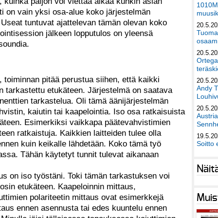
, kuinka paljon voi viettää aikaa kunkin asian
1010Mu
i on vain yksi osa-alue koko järjestelmän
muusik
. Useat tuntuvat ajattelevan tämän olevan koko
20.5.2
ointisession jälkeen lopputulos on yleensä
Tuomas
osaami
soundia.
20.5.2
Ortega
teräski
 toiminnan pitää perustua siihen, että kaikki
20.5.2
Andy T
n tarkastettu etukäteen. Järjestelmä on saatava
Louhivu
enttien tarkastelua. Oli tämä äänijärjestelmän
20.5.2
istin, kaiutin tai kaapelointia. Iso osa ratkaisuista
Austri
käteen. Esimerkiksi vaikkapa päätevahvistimien
Sennhe
een ratkaistuja. Kaikkien laitteiden tulee olla
19.5.2
, ennen kuin keikalle lähdetään. Koko tämä työ
Soitto 
ssa. Tähän käytetyt tunnit tulevat aikanaan
Näit
s on iso työstäni. Toki tämän tarkastuksen voi
osin etukäteen. Kaapeloinnin mittaus,
uttimien polariteetin mittaus ovat esimerkkejä
Muis
ittaus ennen asennusta tai edes kuuntelu ennen