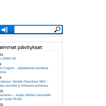
eimmat päivitykset
026
e OR60 UK
6
x Cognio – älylaitteista koottava
elmä
6
ofessor Simble Overdrive Mk2 –
ta soundia jo toisessa polvessa
026
auhanen – isojen tähtien kiertueilla
an isolla PA:lla!
026