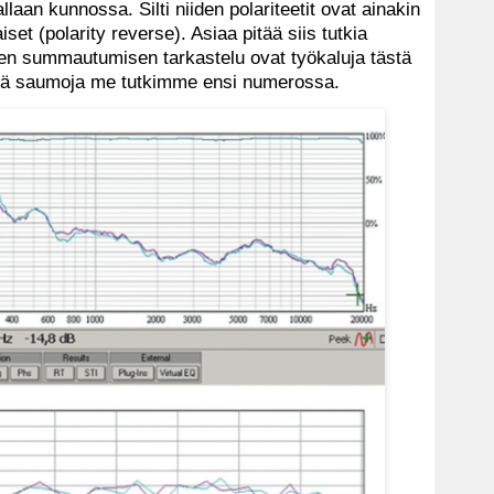
allaan kunnossa. Silti niiden polariteetit ovat ainakin
set (polarity reverse). Asiaa pitää siis tutkia
en summautumisen tarkastelu ovat työkaluja tästä
isiä saumoja me tutkimme ensi numerossa.