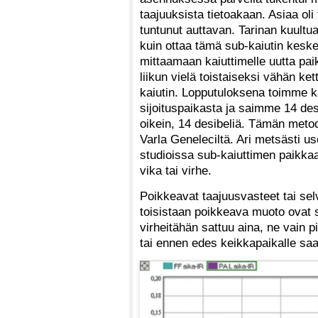
taajuuksista tietoakaan. Asiaa oli 
tuntunut auttavan. Tarinan kuult
kuin ottaa tämä sub-kaiutin keske
mittaamaan kaiuttimelle uutta pai
liikun vielä toistaiseksi vähän 
kaiutin. Lopputuloksena toimme ka
sijoituspaikasta ja saimme 14 des
oikein, 14 desibeliä. Tämän metod
Varla Geneleciltä. Ari metsästi us
studioissa sub-kaiuttimen paikkaa
vika tai virhe.
Poikkeavat taajuusvasteet tai se
toisistaan poikkeava muoto ovat se
virheitähän sattuu aina, ne vain pi
tai ennen edes keikkapaikalle sa