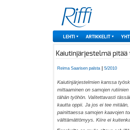
LEHTI
ARTIKKELIT
YHT
Kaiutinjärjestelmä pitää
|
Reima Saarisen palsta
5/2010
Kaiutinjärjestelmien kanssa työsk
mittaaminen on samojen rutiinien t
tähän työhön. Valitettavasti täs
kautta oppii. Ja jos ei tee mitää
painittaessa samojen kaavojen toi
välttämättömyys. Kiire ei kuitenka