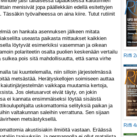
 Minulle jäisi tällaisessa tapauksessa kaiuttimien
ttain menisivät jopa päällekkäin edellä esitettyjen
ässäkin työvaiheessa on aina kiire. Tutut rutiinit
stelmiä on hankala asennuksen jälkeen mitata
kiakselilta useasta paikasta mittaukset kaikkien
ksella löytyvät esimerkiksi vasemman ja oikean
Samoin polariteetin osalta puolien keskenään vertailu
Riffi 
a sulkea pois sitä mahdollisuutta, että sama virhe
alla tai kuuntelemalla, niin silloin järjestelmässä
 pitää metsästää. Herätyskellojen soimiseen auttaa
 kaiutinjärjestelmän vaikkapa muutamia kertoja,
sista. Jos oletusarvot eivät täyty, on jokin
sa ei kannata ensimmäiseksi löytää sisäistä
tikoulupohjalta uskomattomia selityksiä paikan ja
ihin valtakunnan saleihin verrattuna. Sen sijaan
ntävirheen metsästyksellä.
Riffi 
skomattomia akustisiakin ilmiöitä vastaan. Eräässä
aliin taajuuksiin, ja permannolla ei ollut matalista