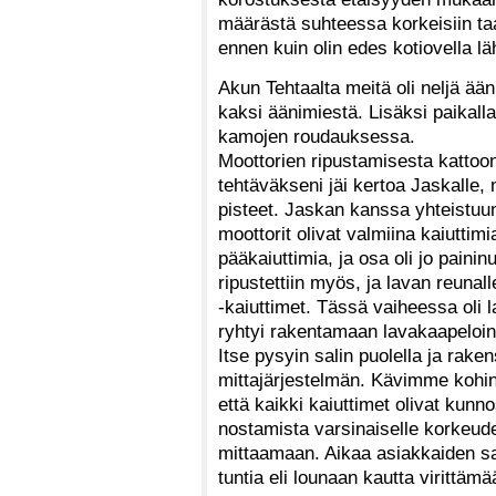
määrästä suhteessa korkeisiin taa
ennen kuin olin edes kotiovella l
Akun Tehtaalta meitä oli neljä ää
kaksi äänimiestä. Lisäksi paikalla
kamojen roudauksessa.
Moottorien ripustamisesta kattoon
tehtäväkseni jäi kertoa Jaskalle,
pisteet. Jaskan kanssa yhteistuum
moottorit olivat valmiina kaiutti
pääkaiuttimia, ja osa oli jo painin
ripustettiin myös, ja lavan reunalle
-kaiuttimet. Tässä vaiheessa oli l
ryhtyi rakentamaan lavakaapeloint
Itse pysyin salin puolella ja rake
mittajärjestelmän. Kävimme kohina
että kaikki kaiuttimet olivat kun
nostamista varsinaiselle korkeude
mittaamaan. Aikaa asiakkaiden sa
tuntia eli lounaan kautta virittämä