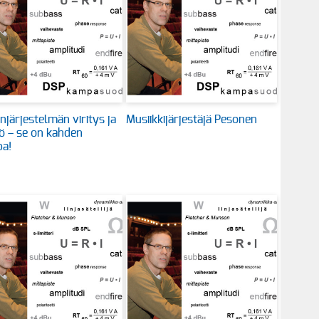
injärjestelmän viritys ja
Musiikkijärjestäjä Pesonen
ö – se on kahden
a!