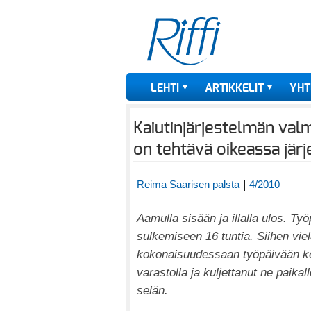
LEHTI
ARTIKKELIT
YHT
Kaiutinjärjestelmän val
on tehtävä oikeassa jär
|
Reima Saarisen palsta
4/2010
Aamulla sisään ja illalla ulos. Ty
sulkemiseen 16 tuntia. Siihen vie
kokonaisuudessaan työpäivään ker
varastolla ja kuljettanut ne paikal
selän.