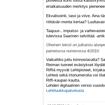
pisteestä kohti toista kaiutinryh
eriaikaisuuden merkitys pienenee
Ekvalisointi, taso ja viive. Aina 
riittävän monta kertaa? Luultavast
Taajuus-, impulssi- ja vaihevaste
tulevissa Saarinen selvittää -art
Oheinen teksti on julkaistu alunp
painetussa numerossa 4/2010.
Vaikuttiko juttu kiinnostavalta? S
Reiman tuoreet evästykset löydät 
Riffiä myyvät Lehtipisteet, kirjak
Lehteä sekä irtonumeroita voi tila
Riffi-kaupan kautta.
Lehden digitaalinen versio vuosi
Lehtiluukkupalvelusta