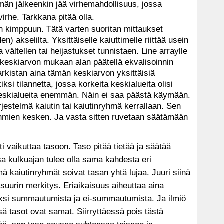
män jälkeenkin jää virhemahdollisuus, jossa
irhe. Tarkkana pitää olla.
n kimppuun. Tätä varten suoritan mittaukset
n) akselilta. Yksittäiselle kaiuttimelle riittää usein
 vältellen tai heijastukset tunnistaen. Line arraylle
n keskiarvon mukaan alan päätellä ekvalisoinnin
Tarkistan aina tämän keskiarvon yksittäisiä
ksi tilannetta, jossa korkeita keskialueita olisi
 keskialueita enemmän. Näin ei saa päästä käymään.
rjestelmä kaiutin tai kaiutinryhmä kerrallaan. Sen
yhmien kesken. Ja vasta sitten ruvetaan säätämään
i vaikuttaa tasoon. Taso pitää tietää ja säätää
sa kulkuajan tulee olla sama kahdesta eri
 kaiutinryhmät soivat tasan yhtä lujaa. Juuri siinä
uurin merkitys. Eriaikaisuus aiheuttaa aina
si summautumista ja ei-summautumista. Ja ilmiö
ä tasot ovat samat. Siirryttäessä pois tästä