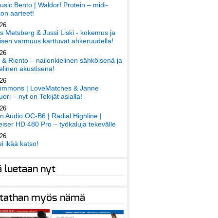
sic Bento | Waldorf Protein – midi-
on aarteet!
026
 Metsberg & Jussi Liski - kokemus ja
sen varmuus karttuvat ahkeruudella!
026
 & Riento – nailonkielinen sähköisenä ja
elinen akustisena!
026
immons | LoveMatches & Janne
ori – nyt on Tekijät asialla!
026
an Audio OC-B6 | Radial Highline |
iser HD 480 Pro – työkaluja tekevälle
026
ei ikää katso!
ä luetaan nyt
tathan myös nämä