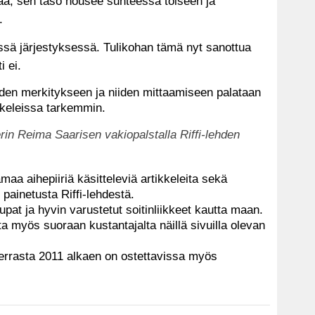
mää, sen taso nousee suhteessa toiseen ja
.
tässä järjestyksessä.
Tulikohan tämä nyt sanottua
i ei.
iden merkitykseen ja niiden mittaamiseen palataan
ikkeleissa tarkemmin.
erin Reima Saarisen vakiopalstalla Riffi-lehden
amaa aihepiiriä käsitteleviä artikkeleita sekä
painetusta Riffi-lehdestä.
aupat ja hyvin varustetut soitinliikkeet kautta maan.
ta myös suoraan kustantajalta näillä sivuilla olevan
kerrasta 2011 alkaen on ostettavissa myös