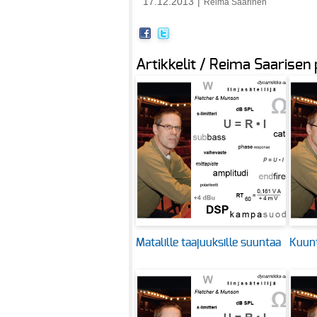
17.12.2013
|
Reima Saarinen
Artikkelit / Reima Saarisen
Matalille taajuuksille suuntaa
Kuunt