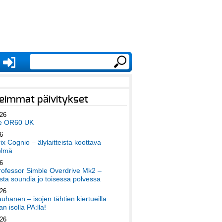
eimmat päivitykset
026
e OR60 UK
6
x Cognio – älylaitteista koottava
elmä
6
ofessor Simble Overdrive Mk2 –
ta soundia jo toisessa polvessa
026
auhanen – isojen tähtien kiertueilla
an isolla PA:lla!
026