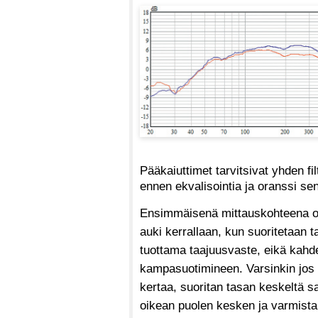
Pääkaiuttimet tarvitsivat yhden f
ennen ekvalisointia ja oranssi sen
Ensimmäisenä mittauskohteena oli
auki kerrallaan, kun suoritetaan 
tuottama taajuusvaste, eikä kahde
kampasuotimineen. Varsinkin jos 
kertaa, suoritan tasan keskeltä s
oikean puolen kesken ja varmistan