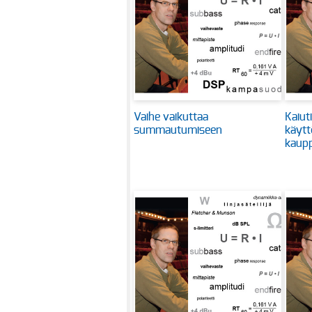
Vaihe vaikuttaa
Kaiut
summautumiseen
käytt
kaupp