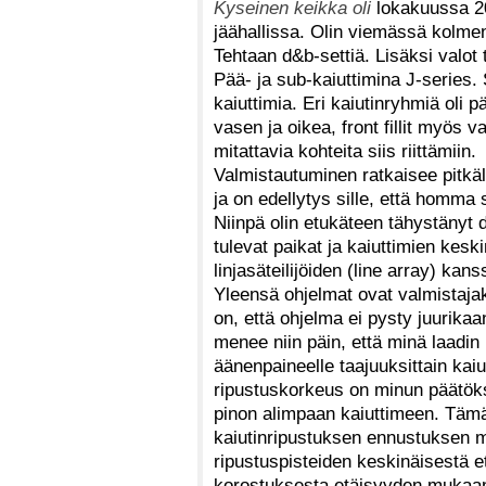
Kyseinen keikka oli
lokakuussa 200
jäähallissa. Olin viemässä kolme
Tehtaan d&b-settiä. Lisäksi valot 
Pää- ja sub-kaiuttimina J-series. 
kaiuttimia. Eri kaiutinryhmiä oli 
vasen ja oikea, front fillit myös v
mitattavia kohteita siis riittämiin.
Valmistautuminen ratkaisee pitkä
ja on edellytys sille, että homma
Niinpä olin etukäteen tähystänyt 
tulevat paikat ja kaiuttimien kesk
linjasäteilijöiden (line array) kans
Yleensä ohjelmat ovat valmistaja
on, että ohjelma ei pysty juurik
menee niin päin, että minä laadin
äänenpaineelle taajuuksittain kaiu
ripustuskorkeus on minun päätök
pinon alimpaan kaiuttimeen. Tämän
kaiutinripustuksen ennustuksen m
ripustuspisteiden keskinäisestä e
korostuksesta etäisyyden mukaa