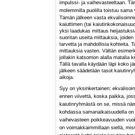
impulssi- ja vaihevasteeltaan. Tä
molemmilla puolilla toistuu sama v
Tämän jälkeen vasta ekvalisoinni
kaiuttimen (tai kaiutinkokonaisuude
yksi laadukas mittaus heijastuksia
suoritan useita mittauksia, joide
tarvetta ja mahdollisia kohteita. 
mittauksia vasten. Vältän esimerki
jollakin katsomon alalla matalia
Tällä tavalla käydään läpi koko jä
jälkeen säädetään tasot kaiutinr
aikoja.
Syy on yksinkertainen: ekvalisoint
ennen viivettä, koska paikka, jos
kaiutinryhmästä on se, missä nämä
kohdassa samanaikaisuudella on s
vaihevasteen poikkeavuuden vuok
on voimakkaimmillaan siellä, miss