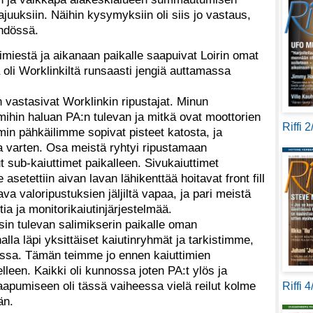
juuksiin. Näihin kysymyksiin oli siis jo vastaus,
ähdössä.
nimiestä ja aikanaan paikalle saapuivat Loirin omat
 oli Worklinkiltä runsaasti jengiä auttamassa
 vastasivat Worklinkin ripustajat. Minun
 mihin haluan PA:n tulevan ja mitkä ovat moottorien
Riffi 
in pähkäilimme sopivat pisteet katosta, ja
mia varten. Osa meistä ryhtyi ripustamaan
ut sub-kaiuttimet paikalleen. Sivukaiuttimet
 asetettiin aivan lavan lähikenttää hoitavat front fill
ava valoripustuksien jäljiltä vapaa, ja pari meistä
ia ja monitorikaiutinjärjestelmää.
nsin tulevan salimikserin paikalle oman
lla läpi yksittäiset kaiutinryhmät ja tarkistimme,
nossa. Tämän teimme jo ennen kaiuttimien
lleen. Kaikki oli kunnossa joten PA:t ylös ja
apumiseen oli tässä vaiheessa vielä reilut kolme
Riffi 
än.