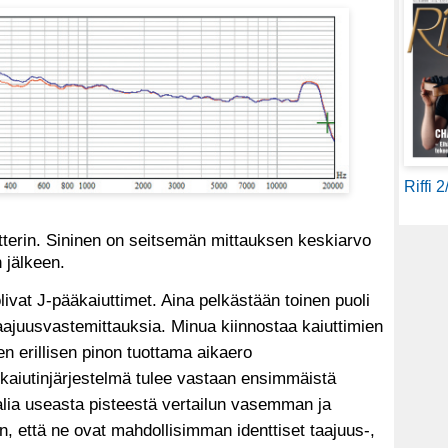
Riffi 
iltterin. Sininen on seitsemän mittauksen keskiarvo
 jälkeen.
vat J-pääkaiuttimet. Aina pelkästään toinen puoli
taajuusvastemittauksia. Minua kiinnostaa kaiuttimien
n erillisen pinon tuottama aikaero
kaiutinjärjestelmä tulee vastaan ensimmäistä
alia useasta pisteestä vertailun vasemman ja
, että ne ovat mahdollisimman identtiset taajuus-,