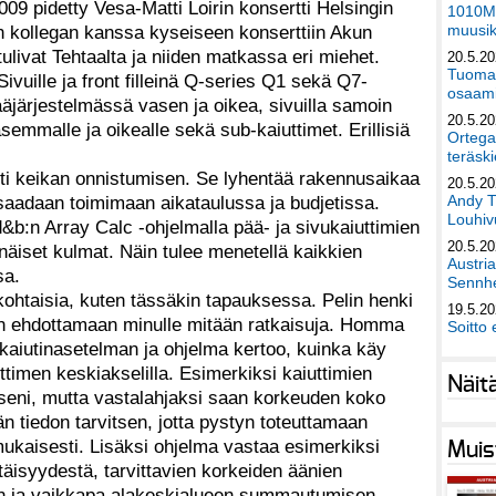
9 pidetty Vesa-Matti Loirin konsertti Helsingin
1010Mu
muusik
n kollegan kanssa kyseiseen konserttiin Akun
tulivat Tehtaalta ja niiden matkassa eri miehet.
20.5.2
Tuomas
Sivuille ja front filleinä Q-series Q1 sekä Q7-
osaami
pääjärjestelmässä vasen ja oikea, sivuilla samoin
20.5.2
asemmalle ja oikealle sekä sub-kaiuttimet. Erillisiä
Ortega
teräski
lti keikan onnistumisen. Se lyhentää rakennusaikaa
20.5.2
Andy T
 saadaan toimimaan aikataulussa ja budjetissa.
Louhivu
d&b:n Array Calc -ohjelmalla pää- ja sivukaiuttimien
20.5.2
inäiset kulmat. Näin tulee menetellä kaikkien
Austri
sa.
Sennhe
kohtaisia, kuten tässäkin tapauksessa. Pelin henki
19.5.2
aan ehdottamaan minulle mitään ratkaisuja. Homma
Soitto 
 kaiutinasetelman ja ohjelma kertoo, kuinka käy
ttimen keskiakselilla. Esimerkiksi kaiuttimien
Näit
seni, mutta vastalahjaksi saan korkeuden koko
 tiedon tarvitsen, jotta pystyn toteuttamaan
ukaisesti. Lisäksi ohjelma vastaa esimerkiksi
Muis
täisyydestä, tarvittavien korkeiden äänien
n ja vaikkapa alakeskialueen summautumisen