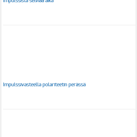
Impulssista selviää aika
Impulssivasteella polariteetin perässä