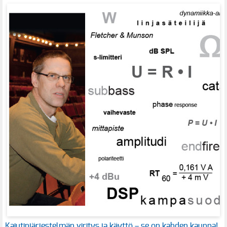
Kaiutinjärjestelmän viritys ja käyttö – se on kahden kauppa!