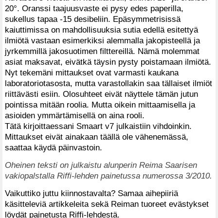
20°. Oranssi taajuusvaste ei pysy edes paperilla,
sukellus tapaa -15 desibeliin. Epäsymmetrisissä
kaiuttimissa on mahdollisuuksia sutia edellä esitettyä
ilmiötä vastaan esimerkiksi alemmalla jakopisteellä ja
jyrkemmillä jakosuotimen filttereillä. Nämä molemmat
asiat maksavat, eivätkä täysin pysty poistamaan ilmiötä.
Nyt tekemäni mittaukset ovat varmasti kaukana
laboratoriotasosta, mutta varastollakin saa tällaiset ilmiöt
riittävästi esiin. Olosuhteet eivät näyttele tämän jutun
pointissa mitään roolia. Mutta oikein mittaamisella ja
asioiden ymmärtämisellä on aina rooli.
Tätä kirjoittaessani Smaart v7 julkaistiin vihdoinkin.
Mittaukset eivät ainakaan täällä ole vähenemässä,
saattaa käydä päinvastoin.
Oheinen teksti on julkaistu alunperin Reima Saarisen
vakiopalstalla Riffi-lehden painetussa numerossa 3/2010.
Vaikuttiko juttu kiinnostavalta? Samaa aihepiiriä
käsitteleviä artikkeleita sekä Reiman tuoreet evästykset
löydät painetusta Riffi-lehdestä.