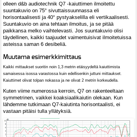
olleen d&b audiotechnik Q7 -kaiuttimen ilmoitettu
suuntakuvio on 75° sivuttaissuunnassa eli
horisontaalisesti ja 40° pystyakselilla eli vertikaalisesti.
Suuntakuvio on aina tehtaan ilmoitus, ja se pitää
paikkansa melko vaihtelevasti. Jos suuntakuvio olisi
täydellinen, kaikki taajuudet vaimentuisivat ilmoitetuissa
asteissa saman 6 desibeliä.
Muutama esimerkkimittaus
Kaikki mittaukset suoritin noin 1,3 metrin etäisyydeltä kaiuttimista
samaisessa isossa varastossa kuin edellisenkin juttuni mittaukset.
Kaiuttimet olivat tolpan nokassa ja ne olivat 2 metrin korkeudella.
Kuten viime numerossa kerroin, Q7 on rakenteeltaan
symmetrinen, vaikkei koaksiaalikaiutin olekaan. Kun
lähdemme tutkimaan Q7-kaiutinta horisontaalisti, ei
vastaan pitäisi tulla yllätyksiä.