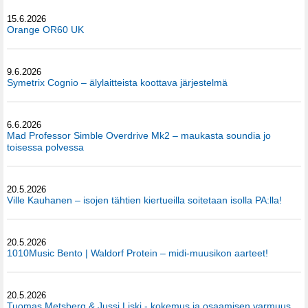
15.6.2026
Orange OR60 UK
9.6.2026
Symetrix Cognio – älylaitteista koottava järjestelmä
6.6.2026
Mad Professor Simble Overdrive Mk2 – maukasta soundia jo
toisessa polvessa
20.5.2026
Ville Kauhanen – isojen tähtien kiertueilla soitetaan isolla PA:lla!
20.5.2026
1010Music Bento | Waldorf Protein – midi-muusikon aarteet!
20.5.2026
Tuomas Metsberg & Jussi Liski - kokemus ja osaamisen varmuus