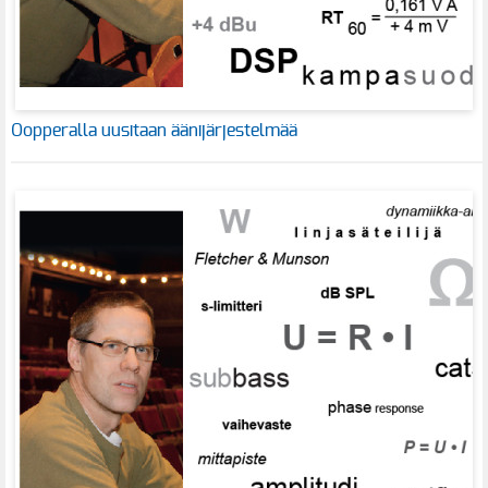
Oopperalla uusitaan äänijärjestelmää