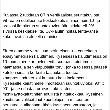
Kuvassa 2 tutkitaan Q7:n vertikaalista suuntakuviota.
Vihreä on edelleen se keskiakseli, sininen noin 10° ja
oranssi ilmoitetun suuntakuvion äärilaidalta eli 20°
sivussa keskiakselilta. Q7-kaiutin hoitaa tehtävänsä
koko luvatulla alueella mainiosti.
Sitten otamme vertailuun perinteisen, rakenteeltaan
epäsymmetrisen kaiuttimen. Kyseisessä kaiuttimessa on
10-tuumainen kartioelementti suoraan kaiuttimen
naamassa ja sen yläpuolella torvi, jonka toisessa päässä
kotelon sisällä korkeita taajuuksia tuottaa
kompressiodriveriksi kutsuttu kaiutinelementti.
Kyseiselle kaiuttimelle ilmoitetaan suuntakuvioksi 90° x
90°, ja se edustaa urheasti aktiivisten
monikäyttökaiuttimien edullista hintaluokkaa. Kyseinen
kaiutin on valikoitunut kuuntelujen ja mittausten
perusteella aikanaan tähän kyseiseen varastoon, ja