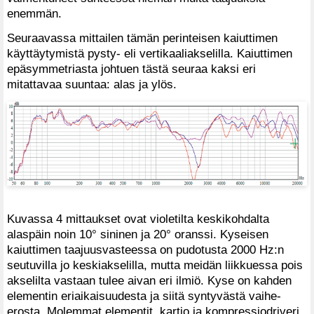
enemmän.
Seuraavassa mittailen tämän perinteisen kaiuttimen
käyttäytymistä pysty- eli vertikaaliakselilla. Kaiuttimen
epäsymmetriasta johtuen tästä seuraa kaksi eri
mitattavaa suuntaa: alas ja ylös.
Kuvassa 4 mittaukset ovat violetilta keskikohdalta
alaspäin noin 10° sininen ja 20° oranssi. Kyseisen
kaiuttimen taajuusvasteessa on pudotusta 2000 Hz:n
seutuvilla jo keskiakselilla, mutta meidän liikkuessa pois
akselilta vastaan tulee aivan eri ilmiö. Kyse on kahden
elementin eriaikaisuudesta ja siitä syntyvästä vaihe-
erosta. Molemmat elementit, kartio ja kompressiodriveri,