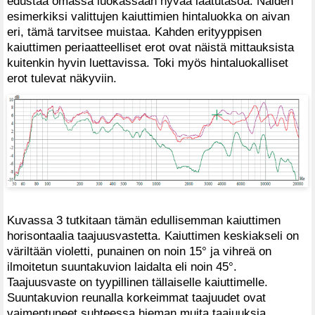
edustaa omassa luokassaan hyvää laatutasoa. Näiden
esimerkiksi valittujen kaiuttimien hintaluokka on aivan
eri, tämä tarvitsee muistaa. Kahden erityyppisen
kaiuttimen periaatteelliset erot ovat näistä mittauksista
kuitenkin hyvin luettavissa. Toki myös hintaluokalliset
erot tulevat näkyviin.
Kuvassa 3 tutkitaan tämän edullisemman kaiuttimen
horisontaalia taajuusvastetta. Kaiuttimen keskiakseli on
väriltään violetti, punainen on noin 15° ja vihreä on
ilmoitetun suuntakuvion laidalta eli noin 45°.
Taajuusvaste on tyypillinen tällaiselle kaiuttimelle.
Suuntakuvion reunalla korkeimmat taajuudet ovat
vaimentuneet suhteessa hieman muita taajuuksia