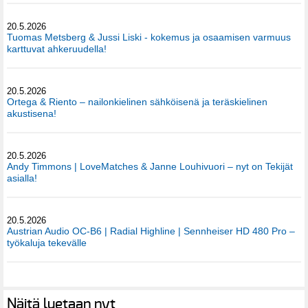
20.5.2026
Tuomas Metsberg & Jussi Liski - kokemus ja osaamisen varmuus
karttuvat ahkeruudella!
20.5.2026
Ortega & Riento – nailonkielinen sähköisenä ja teräskielinen
akustisena!
20.5.2026
Andy Timmons | LoveMatches & Janne Louhivuori – nyt on Tekijät
asialla!
20.5.2026
Austrian Audio OC-B6 | Radial Highline | Sennheiser HD 480 Pro –
työkaluja tekevälle
Näitä luetaan nyt