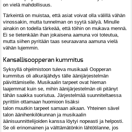
on vielä mahdollisuus.
Tärkeintä on muistaa, että asiat voivat olla välillä vähän
vinossakin, mutta tunnelman on syytä säilyä. Minulle
ainakin on todella tärkeää, että töihin on mukava mennä.
Ei se tietenkään ihan jokaisena aamuna voi toteutua,
mutta siihen pyritään taas seuraavana aamuna vielä
vähän lujemmin.
Kansallisoopperan kummitus
Syksyllä ohjelmistoon tuleva musikaali Oopperan
kummitus oli alkuräjähdys tälle äänijärjestelmän
päivittämiselle. Musikaalin tarpeet ovat hieman
laajemmat kuin se, mihin äänijärjestelmän oli pitänyt
tähän saakka suoriutua. Järjestelmää suunniteltaessa
pyrittiin ottamaan huomioon lisäksi
talon muutkin tarpeet samaan aikaan. Yhteinen sävel
talon äänihenkilökunnan ja musikaalin
äänisuunnittelijoiden kanssa löytyi nopeasti ja helposti.
Se oli erinomainen ja välttämätönkin lähtötilanne, jos