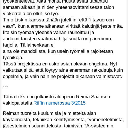
työskentelevät. Aika monta muuta asiaa tapahtuu
samaan aikaan ja niiden yhteensovittamisessa talon
yläkerralla on ollut iso työ.
Timo Liskin kanssa tänään juteltiin, että ”iltavuoroon
vaan”, kun alamme aikanaan virittää kaiutinjärjestelmää.
Iltaisin työmaa yleensä vähän rauhoittuu ja
audiomittausten vaatimaa hiljaisuutta on paremmin
tarjolla. Tällainenkaan ei
aina ole mahdollista, kun usein työmailla rajoitetaan
työaikoja.
Tässä projektissa en usko asian olevan ongelma. Nyt
vaikuttaa siltä, että löytyy aina enemmän ratkaisuja kuin
ongelmia, ja vain näin ne projektit aikanaan valmistuvat.
---
Tämä teksti on julkaistu alunperin Reima Saarisen
vakiopalstalla
Riffin numerossa 3/2015
.
Reiman tuoreita kuulumisia ja mietteitä alan
käytännöistä, tekniikan kehittymisestä, työmenetelmistä,
järjestelmien suunnittelusta, toimivan PA-systeemin