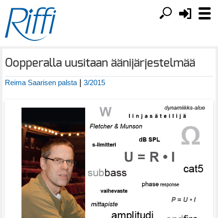
Oopperalla uusitaan äänijärjestelmää
|
Reima Saarisen palsta
3/2015