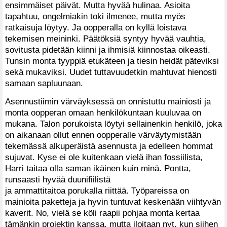
ensimmäiset päivät. Mutta hyvää hulinaa. Asioita
tapahtuu, ongelmiakin toki ilmenee, mutta myös
ratkaisuja löytyy. Ja oopperalla on kyllä loistava
tekemisen meininki. Päätöksiä syntyy hyvää vauhtia,
sovitusta pidetään kiinni ja ihmisiä kiinnostaa oikeasti.
Tunsin monta tyyppiä etukäteen ja tiesin heidät päteviksi
sekä mukaviksi. Uudet tuttavuudetkin mahtuvat hienosti
samaan sapluunaan.
Asennustiimin värväyksessä on onnistuttu mainiosti ja
monta oopperan omaan henkilökuntaan kuuluvaa on
mukana. Talon porukoista löytyi sellainenkin henkilö, joka
on aikanaan ollut ennen oopperalle värväytymistään
tekemässä alkuperäistä asennusta ja edelleen hommat
sujuvat. Kyse ei ole kuitenkaan vielä ihan fossiilista,
Harri taitaa olla saman ikäinen kuin minä. Pontta,
runsaasti hyvää duunifiilistä
ja ammattitaitoa porukalla riittää. Työpareissa on
mainioita paketteja ja hyvin tuntuvat keskenään viihtyvän
kaverit. No, vielä se köli raapii pohjaa monta kertaa
tämänkin projektin kanssa, mutta iloitaan nyt, kun siihen