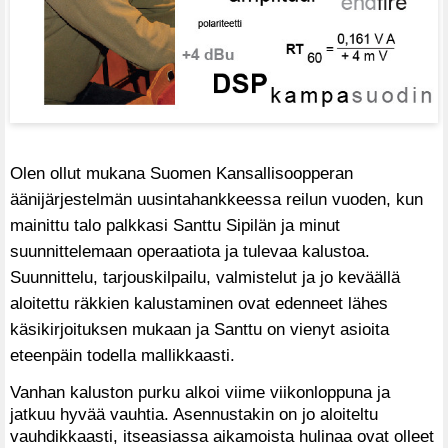
Olen ollut mukana Suomen Kansallisoopperan
äänijärjestelmän uusintahankkeessa reilun vuoden, kun
mainittu talo palkkasi Santtu Sipilän ja minut
suunnittelemaan operaatiota ja tulevaa kalustoa.
Suunnittelu, tarjouskilpailu, valmistelut ja jo keväällä
aloitettu räkkien kalustaminen ovat edenneet lähes
käsikirjoituksen mukaan ja Santtu on vienyt asioita
eteenpäin todella mallikkaasti.
Vanhan kaluston purku alkoi viime viikonloppuna ja
jatkuu hyvää vauhtia. Asennustakin on jo aloiteltu
vauhdikkaasti, itseasiassa aikamoista hulinaa ovat olleet