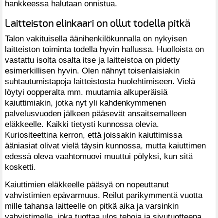
hankkeessa halutaan onnistua.
Laitteiston elinkaari on ollut todella pitkä
Talon vakituisella äänihenkilökunnalla on nykyisen
laitteiston toiminta todella hyvin hallussa. Huolloista on
vastattu isolta osalta itse ja laitteistoa on pidetty
esimerkillisen hyvin. Olen nähnyt toisenlaisiakin
suhtautumistapoja laitteistosta huolehtimiseen. Vielä
löytyi oopperalta mm. muutamia alkuperäisiä
kaiuttimiakin, jotka nyt yli kahdenkymmenen
palvelusvuoden jälkeen pääsevät ansaitsemalleen
eläkkeelle. Kaikki tietysti kunnossa olevia.
Kuriositeettina kerron, että joissakin kaiuttimissa
ääniasiat olivat vielä täysin kunnossa, mutta kaiuttimen
edessä oleva vaahtomuovi muuttui pölyksi, kun sitä
kosketti.
Kaiuttimien eläkkeelle pääsyä on nopeuttanut
vahvistimien epävarmuus. Reilut parikymmentä vuotta
mille tahansa laitteelle on pitkä aika ja varsinkin
vahvistimelle, joka tuottaa ulos tehoja ja sivutuotteena