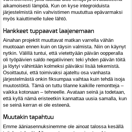
aikamoisesti lämpöä. Kun on kyse integroiduista
järjestelmistä niin vahvistimen muututtua epävarmaksi
myös kaiuttimelle tulee lähtö.
Hankkeet tuppaavat laajenemaan
Ainahan projektit muuttavat matkan varrella vähän
muotoaan ennen kuin on täysin valmista. Niin on käynyt
nytkin. Välillä tuntui, että vietettyään päivän oopperalla
oli työpäivien saldo negatiivinen: teki yhden päivän töitä
ja löytyi vähintään kolmeksi päiväksi lisää tekemistä.
Osoittautui, että toimivaksi ajateltu osa vanhasta
järjestelmästä onkin fiksumpaa vaihtaa kuin tehdä isoja
muutostöitä. Tämä on tuttu tilanne kaikille remontteja –
vaikka kotonaan – tehneelle. Avataan seinä ja todetaan,
että kyllä nämä eristeetkin kannattaa uusia samalla, kun
se seinä kerran ei ole esteenä.
Muutakin tapahtuu
Emme ääniasennuksinemme ole ainoat talossa kesällä