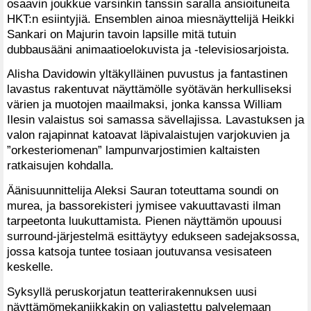
osaavin joukkue varsinkin tanssin saralla ansioituneita
HKT:n esiintyjiä. Ensemblen ainoa miesnäyttelijä Heikki
Sankari on Majurin tavoin lapsille mitä tutuin
dubbausääni animaatioelokuvista ja -televisiosarjoista.
Alisha Davidowin yltäkylläinen puvustus ja fantastinen
lavastus rakentuvat näyttämölle syötävän herkulliseksi
värien ja muotojen maailmaksi, jonka kanssa William
Ilesin valaistus soi samassa sävellajissa. Lavastuksen ja
valon rajapinnat katoavat läpivalaistujen varjokuvien ja
”orkesteriomenan” lampunvarjostimien kaltaisten
ratkaisujen kohdalla.
Äänisuunnittelija Aleksi Sauran toteuttama soundi on
murea, ja bassorekisteri jymisee vakuuttavasti ilman
tarpeetonta luukuttamista. Pienen näyttämön upouusi
surround-järjestelmä esittäytyy edukseen sadejaksossa,
jossa katsoja tuntee tosiaan joutuvansa vesisateen
keskelle.
Syksyllä peruskorjatun teatterirakennuksen uusi
näyttämömekaniikkakin on valjastettu palvelemaan