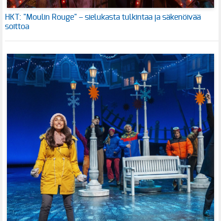
HKT: "Moulin Rouge" – sielukasta tulkintaa ja säkenöivää
soittoa