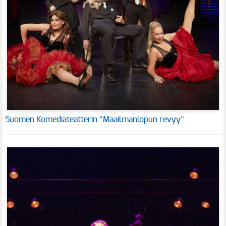
Suomen Komediateatterin ”Maailmanlopun revyy”