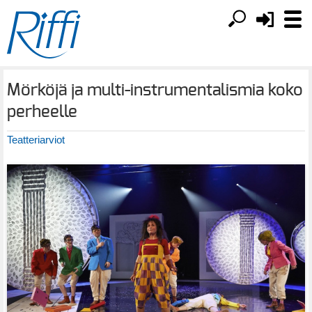
Mörköjä ja multi-instrumentalismia koko
perheelle
Teatteriarviot