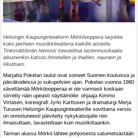
Helsingin Kaupunginteatterin Mörköooppera tarjoilee
koko perheen musiikkiteatteria kaikille aisteille.
Tinkimättömän hienosti toteutettua lastenmusikaalia
aikuinenkin katsoo ihmetellen ja ihaillen, nauraen ja
liikuttuen.
Marjatta Pokelan laulut ovat soineet Suomen kouluissa ja
päiväkodeissa jo sukupolvien ajan. Pokelan vuonna 1980
säveltämää Mörköoopperaa ei ole varmasti koskaan
siirretty näin upeasti näyttämölle: ohjaaja Kimmo
Virtasen, koreografi Jyrki Karttusen ja dramaturgi Merja
Turusen Helsingin Kaupunginteatterille sovittama versio
on onnistuneesti päivitetty nykykatsojalle niin
ilmaisultaan, lavasteiltaan kuin musiikiltaankin.
Tarinan alussa Mörkö lähtee pohjoisesta satumetsästään