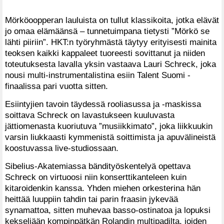
Mörköoopperan lauluista on tullut klassikoita, jotka elävät
jo omaa elämäänsä – tunnetuimpana tietysti ”Mörkö se
lähti piiriin”. HKT:n työryhmästä täytyy erityisesti mainita
teoksen kaikki kappaleet tuoreesti sovittanut ja niiden
toteutuksesta lavalla yksin vastaava Lauri Schreck, joka
nousi multi-instrumentalistina esiin Talent Suomi -
finaalissa pari vuotta sitten.
Esiintyjien tavoin täydessä rooliasussa ja -maskissa
soittava Schreck on lavastukseen kuuluvasta
jättiomenasta kuoriutuva ”musiikkimato”, joka liikkuukin
varsin liukkaasti kymmenistä soittimista ja apuvälineistä
koostuvassa live-studiossaan.
Sibelius-Akatemiassa bändityöskentelyä opettava
Schreck on virtuoosi niin konserttikanteleen kuin
kitaroidenkin kanssa. Yhden miehen orkesterina hän
heittää luuppiin tahdin tai parin fraasin jykevää
synamattoa, sitten muhevaa basso-ostinatoa ja lopuksi
kekseliään kompinpätkän Rolandin multipadilta, joiden