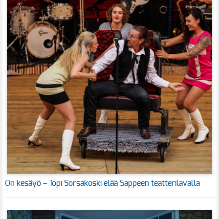
On kesäyö – Topi Sorsakoski elää Sappeen teatterilavalla