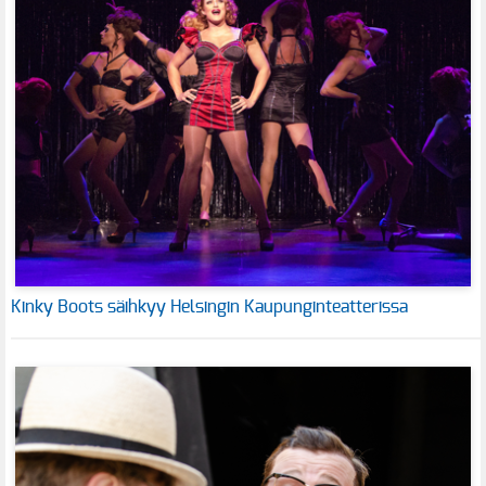
Kinky Boots säihkyy Helsingin Kaupunginteatterissa