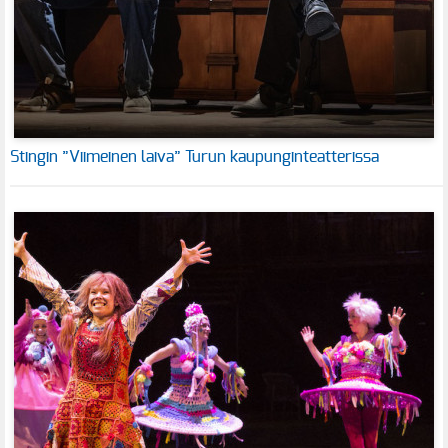
Stingin ”Viimeinen laiva” Turun kaupunginteatterissa