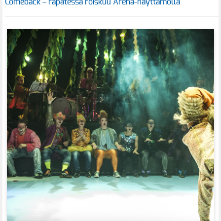
Comeback – räpätessä roiskuu Arena-näyttämöllä