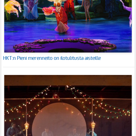
HKT:n Pieni merenneito on ilotulitusta aisteille