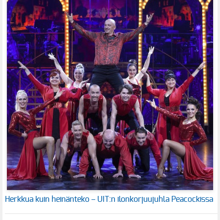
Herkkua kuin heinänteko – UIT:n ilonkorjuujuhla Peacockissa