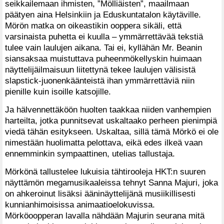
seikkailemaan ihmisten, ”Mölliäisten”, maailmaan
päätyen aina Helsinkiin ja Eduskuntatalon käytäville.
Mörön matka on oikeastikin ooppera sikäli, että
varsinaista puhetta ei kuulla – ymmärrettävää tekstiä
tulee vain laulujen aikana. Tai ei, kyllähän Mr. Beanin
siansaksaa muistuttava puheenmökellyskin huimaan
näyttelijäilmaisuun liitettynä tekee laulujen välisistä
slapstick-juonenkäänteistä ihan ymmärrettäviä niin
pienille kuin isoille katsojille.
Ja hälvennettäköön huolten taakkaa niiden vanhempien
harteilta, jotka punnitsevat uskaltaako perheen pienimpiä
viedä tähän esitykseen. Uskaltaa, sillä tämä Mörkö ei ole
nimestään huolimatta pelottava, eikä edes ilkeä vaan
ennemminkin sympaattinen, utelias tallustaja.
Mörkönä tallustelee lukuisia tähtirooleja HKT:n suuren
näyttämön megamusikaaleissa tehnyt Sanna Majuri, joka
on ahkeroinut lisäksi ääninäyttelijänä musiikillisesti
kunnianhimoisissa animaatioelokuvissa.
Mörköoopperan lavalla nähdään Majurin seurana mitä