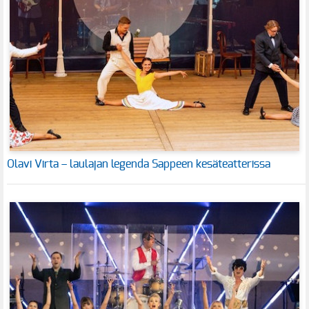
Olavi Virta – laulajan legenda Sappeen kesäteatterissa