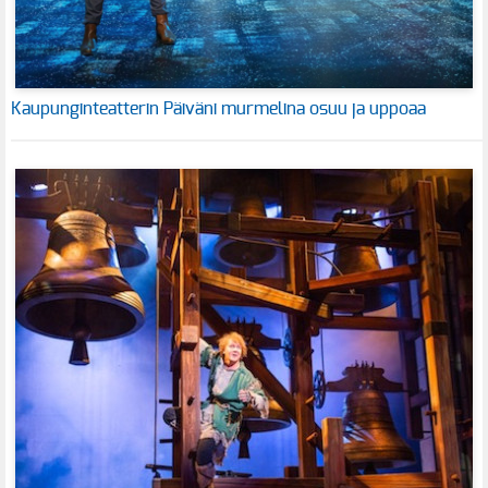
Kaupunginteatterin Päiväni murmelina osuu ja uppoaa