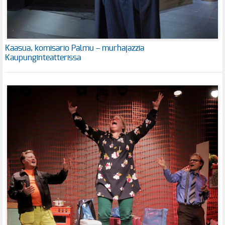
Kaasua, komisario Palmu – murhajazzia
Kaupunginteatterissa