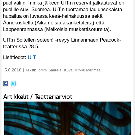
puoliväliin, minkä jälkeen UIT:n reservit jalkautuvat eri
puolille suvi-Suomea. UIT:n tuottamaa laulunsekaista
hupailua on luvassa kesä-heinäkuussa sekä
Äänekoskella (Aikamoisia akanketaleita) että
Lappeenrannassa (Melkoisia muskettisotureita).
UIT:n Soitellen soteen! -revyy Linnanmäen Peacock-
teatterissa 28.5.
Lisätiedot:
UIT
5.6.2016
|
Teksti: Tommi Saarela | Kuva: Mirkku Merimaa
Artikkelit / Teatteriarviot