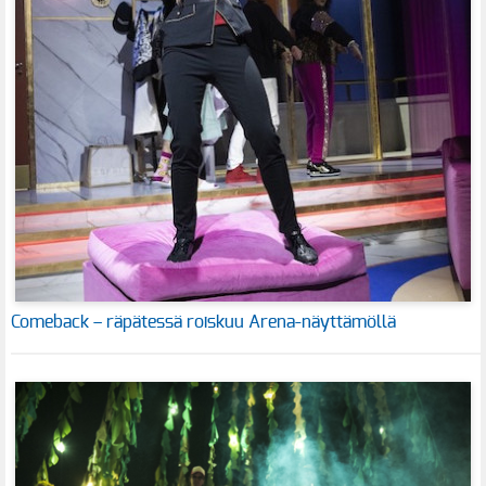
Comeback – räpätessä roiskuu Arena-näyttämöllä