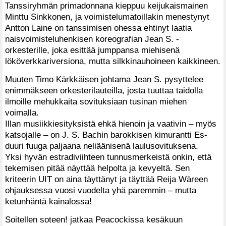
Tanssiryhmän primadonnana kieppuu keijukaismainen
Minttu Sinkkonen, ja voimistelumatoillakin menestynyt
Antton Laine on tanssimisen ohessa ehtinyt laatia
naisvoimisteluhenkisen koreografian Jean S. -
orkesterille, joka esittää jumppansa miehisenä
lököverkkariversiona, mutta silkkinauhoineen kaikkineen.
Muuten Timo Kärkkäisen johtama Jean S. pysyttelee
enimmäkseen orkesterilauteilla, josta tuuttaa taidolla
ilmoille mehukkaita sovituksiaan tusinan miehen
voimalla.
Illan musiikkiesityksistä ehkä hienoin ja vaativin – myös
katsojalle – on J. S. Bachin barokkisen kimurantti Es-
duuri fuuga paljaana neliäänisenä laulusovituksena.
Yksi hyvän estradiviihteen tunnusmerkeistä onkin, että
tekemisen pitää näyttää helpolta ja kevyeltä. Sen
kriteerin UIT on aina täyttänyt ja täyttää Reija Wäreen
ohjauksessa vuosi vuodelta yhä paremmin – mutta
ketunhäntä kainalossa!
Soitellen soteen! jatkaa Peacockissa kesäkuun