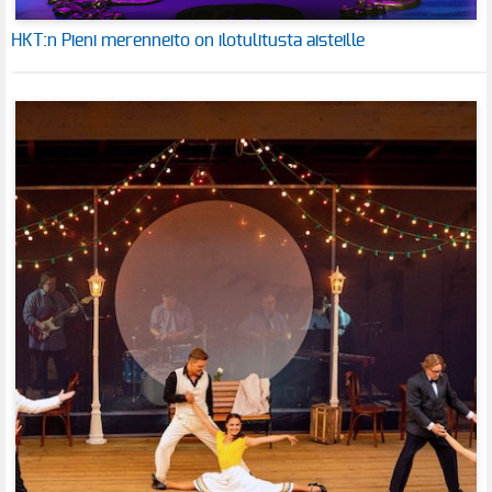
HKT:n Pieni merenneito on ilotulitusta aisteille