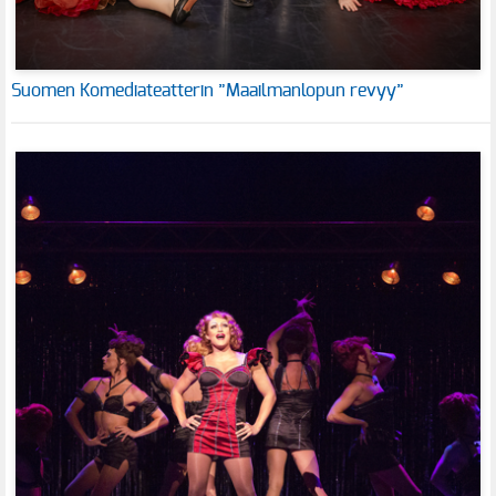
Suomen Komediateatterin ”Maailmanlopun revyy”