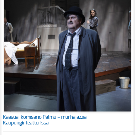
Kaasua, komisario Palmu – murhajazzia
Kaupunginteatterissa