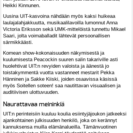
Heikki Kinnunen.
Uusina UIT-kasvoina nähdään myös kaksi huikeaa
laulajalahjakkuutta, musikaalilavoilla lumonnut Anna
Victoria Eriksson sekä UMK-mittelöistä tunnettu Mikael
Saari, jolta voimaballadit lähtevät persoonallisen
särmikkäästi.
Komean show-kokonaisuuden näkymisestä ja
kuulumisesta Peacockin suuren salin takariville asti
huolehtivat UIT:n revyiden valoista ja äänestä jo
toistakymmentä vuotta vastanneet mestarit Pekka
Hänninen ja Sakke Kiiski, joiden osaavissa käsissä
myös Soitellen soteen! saa nautittavan visuaalisen ja
auditiivisen ulottuvuuden.
Naurattavaa meininkiä
UIT:n perinteisiin kuuluu koulia esiintyjäjoukon jatkeeksi
ajankohtainen julkisuuden henkilö, joka on kerännyt
kannuksensa muilla elämänalueilla. Tämänvuotinen