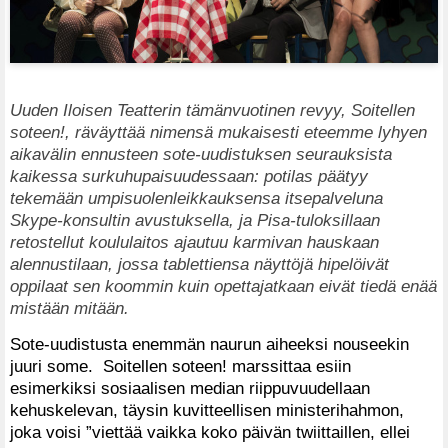
Uuden Iloisen Teatterin tämänvuotinen revyy, Soitellen
soteen!, räväyttää nimensä mukaisesti eteemme lyhyen
aikavälin ennusteen sote-uudistuksen seurauksista
kaikessa surkuhupaisuudessaan: potilas päätyy
tekemään umpisuolenleikkauksensa itsepalveluna
Skype-konsultin avustuksella, ja Pisa-tuloksillaan
retostellut koululaitos ajautuu karmivan hauskaan
alennustilaan, jossa tablettiensa näyttöjä hipelöivät
oppilaat sen koommin kuin opettajatkaan eivät tiedä enää
mistään mitään.
Sote-uudistusta enemmän naurun aiheeksi nouseekin
juuri some. Soitellen soteen! marssittaa esiin
esimerkiksi sosiaalisen median riippuvuudellaan
kehuskelevan, täysin kuvitteellisen ministerihahmon,
joka voisi ”viettää vaikka koko päivän twiittaillen, ellei