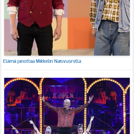
Elämä janottaa Mikkelin Naisvuorella