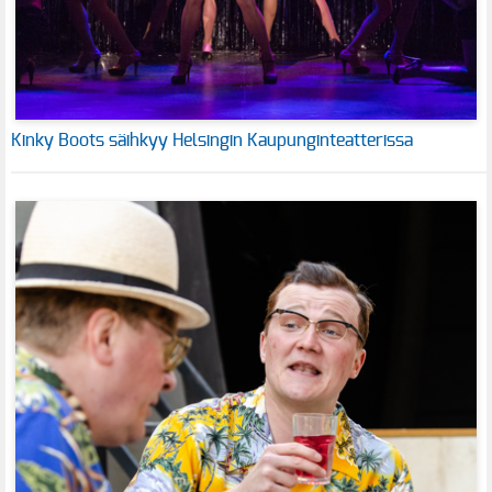
Kinky Boots säihkyy Helsingin Kaupunginteatterissa