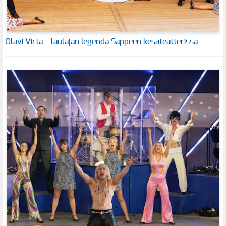
Olavi Virta – laulajan legenda Sappeen kesäteatterissa