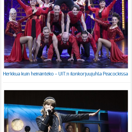
Herkkua kuin heinänteko – UIT:n ilonkorjuujuhla Peacockissa