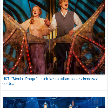
HKT: "Moulin Rouge" – sielukasta tulkintaa ja säkenöivää
soittoa