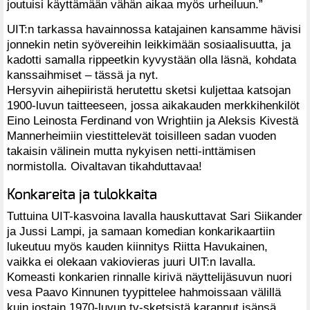
joutuisi käyttämään vähän aikaa myös urheiluun.”
UIT:n tarkassa havainnossa katajainen kansamme hävisi
jonnekin netin syövereihin leikkimään sosiaalisuutta, ja
kadotti samalla rippeetkin kyvystään olla läsnä, kohdata
kanssaihmiset – tässä ja nyt.
Hersyvin aihepiiristä herutettu sketsi kuljettaa katsojan
1900-luvun taitteeseen, jossa aikakauden merkkihenkilöt
Eino Leinosta Ferdinand von Wrightiin ja Aleksis Kivestä
Mannerheimiin viestittelevät toisilleen sadan vuoden
takaisin välinein mutta nykyisen netti-inttämisen
normistolla. Oivaltavan tikahduttavaa!
Konkareita ja tulokkaita
Tuttuina UIT-kasvoina lavalla hauskuttavat Sari Siikander
ja Jussi Lampi, ja samaan komedian konkarikaartiin
lukeutuu myös kauden kiinnitys Riitta Havukainen,
vaikka ei olekaan vakiovieras juuri UIT:n lavalla.
Komeasti konkarien rinnalle kirivä näyttelijäsuvun nuori
vesa Paavo Kinnunen tyypittelee hahmoissaan välillä
kuin jostain 1970-luvun tv-sketsistä karannut isänsä,