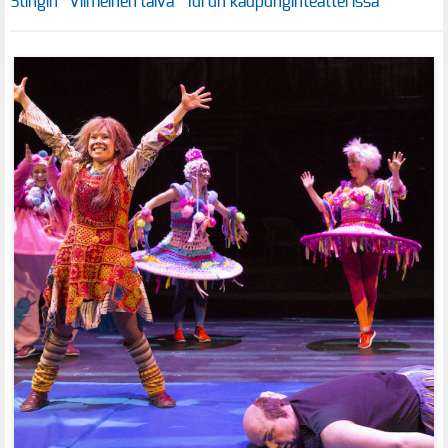
Stingin ”Viimeinen laiva” Turun kaupunginteatterissa