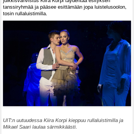
julkkisvahvistus Kiira Korpi täydentää esityksen
tanssiryhmää ja pääsee esittämään jopa luistelusoolon,
tosin rullaluistimilla.
UIT:n uutuudessa Kiira Korpi kieppuu rullaluistimilla ja
Mikael Saari laulaa särmikkäästi.