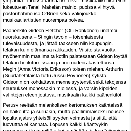
ympärillä. Turussa tarinaa kertovat musikaalikonkareihin
lukeutuvan Taneli Mäkelän mainio, pubissa viihtyvä
pastorihahmo isä O’Brien sekä valiojoukko
musikaaliartistien nuorempaa polvea.
Päähenkilö Gideon Fletcher (Olli Rahkonen) unelmoi
nuorukaisena – Stingin tavoin – toisenlaisesta
tulevaisuudesta, ja jättää taakseen niin kaupungin,
telakan kuin elämänsä rakkauden. Viisitoista vuotta
myöhemmin maailmalta kotiin palatessaan Gideon löytää
telakan henkitoreissaan ja nuoruudenrakastettunsa
Megin (Anna Victoria Eriksson) toisen miehen, Arthurin
(Suurlähettiläistä tuttu Jussu Pöyhönen) sylistä.
Gideonin on kohdattava menneisyytensä sekä tekojensa
seuraukset monessakin mielessä, ja varsin kipeiden
valintojen eteen joutuvat musikaalin kaikki päähenkilöt.
Perusvireeltään melankolisen kertomuksen käänteissä
on haikeutta ja suruakin, mutta päällimmäiseksi nousee
lopulta ajatus yhteisöllisyyden voimasta ja siitä, että
luovuttaa ei kannata. Lopussa kaikki kääntyykin
paremmaksi kuin miltä alkoi jo näyttää, ja kun ”viimeinen