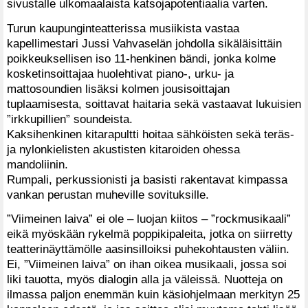
sivustalle ulkomaalaista katsojapotentiaalia varten.
Turun kaupunginteatterissa musiikista vastaa
kapellimestari Jussi Vahvaselän johdolla sikäläisittäin
poikkeuksellisen iso 11-henkinen bändi, jonka kolme
kosketinsoittajaa huolehtivat piano-, urku- ja
mattosoundien lisäksi kolmen jousisoittajan
tuplaamisesta, soittavat haitaria sekä vastaavat lukuisien
”irkkupillien” soundeista.
Kaksihenkinen kitarapultti hoitaa sähköisten sekä teräs-
ja nylonkielisten akustisten kitaroiden ohessa
mandoliinin.
Rumpali, perkussionisti ja basisti rakentavat kimpassa
vankan perustan muheville sovituksille.
”Viimeinen laiva” ei ole – luojan kiitos – ”rockmusikaali”
eikä myöskään rykelmä poppikipaleita, jotka on siirretty
teatterinäyttämölle aasinsilloiksi puhekohtausten väliin.
Ei, ”Viimeinen laiva” on ihan oikea musikaali, jossa soi
liki tauotta, myös dialogin alla ja väleissä. Nuotteja on
ilmassa paljon enemmän kuin käsiohjelmaan merkityn 25