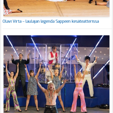
Olavi Virta – laulajan legenda Sappeen kesäteatterissa