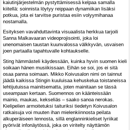
kaiutinjärjestelmän pystyttämisessä kelpaa samalla
kiitellä: soinnista löytyy reippaan dynamiikan lisäksi
potkua, jota ei tarvitse puristaa esiin volyymihanaa
nostamalla.
Esityksen vavahduttavinta visuaalista herkkua tarjoili
Sanna Malkavaaran videoprojisointi, joka loi
unenomaisen taustan kuunvalossa välkkyvän, usvaisen
joen partaalla tapahtuvalle kohtaukselle.
Sting hämmästeli käydessään, kuinka hyvin suomen kieli
soikaan hänen musiikissaan. Eihän se soi, jos ei sitä
osaa panna soimaan. Mikko Koivusalon nimi on tainnut
jäädä kaikissa Stingin kuuluisaa kehuskelua toistaneissa
lehtijutuissa mainitsematta, joten mainitaan se tässä
useampaan kertaan. Suomennos on käänteissään
mainio, maukas, kekseliäs – saako sanoa nerokas.
Kielipelien armoitetuksi taituriksi tiedetyn Koivusalon
ratkaisuja voi muuten ihan mielenkiinnosta peilata
alkuperäiseen lennosta, sillä englanninkieliset lyriikat
pyörivät infonäytössä, joka on viritelty näyttämön