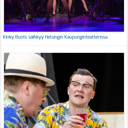
Kinky Boots säihkyy Helsingin Kaupunginteatterissa