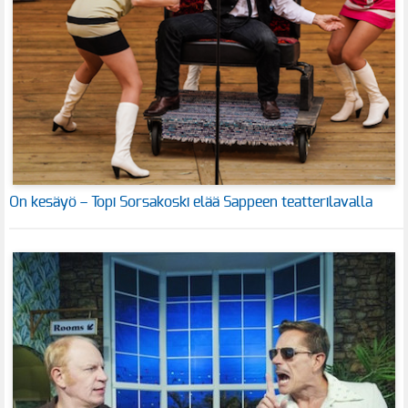
On kesäyö – Topi Sorsakoski elää Sappeen teatterilavalla