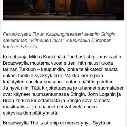
Peruskorjattu Turun Kaupunginteatteri avattiin Stingin
säveltämän ”Viimeinen laiva” -musikaalin Euroopan
kantaesityksellä.
Kun ohjaaja Mikko Kouki näki The Last ship -musikaalin
Broadwaylla muutama vuosi sitten, hän halusi tuoda
tarinan Turkuun – kaupunkiin, jonka telakkateollisuutta
uhkasi tuolloin syöksykierre. Vaikka kierre pian
kääntyikin onneksi nousuun, tuotantopäätös pidettiin.
Ja hyvä niin. Tätä kirjoitettaessa jo tuhannet suomalaiset
ovat käyneet huumaantumassa Stingin, John Loganin ja
Brian Yorken kirjoittamasta ja Stingin säveltämästä
musikaalista, ja tuhannet ehtivät vielä ennen
esityskauden päättymistä.
Broadwaylla The Last ship ei menestynyt. Syytä on