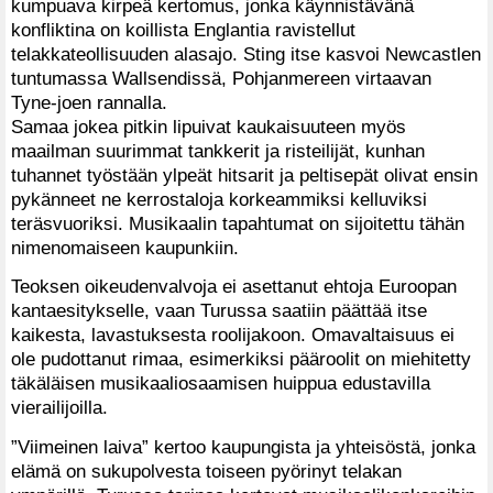
kumpuava kirpeä kertomus, jonka käynnistävänä
konfliktina on koillista Englantia ravistellut
telakkateollisuuden alasajo. Sting itse kasvoi Newcastlen
tuntumassa Wallsendissä, Pohjanmereen virtaavan
Tyne-joen rannalla.
Samaa jokea pitkin lipuivat kaukaisuuteen myös
maailman suurimmat tankkerit ja risteilijät, kunhan
tuhannet työstään ylpeät hitsarit ja peltisepät olivat ensin
pykänneet ne kerrostaloja korkeammiksi kelluviksi
teräsvuoriksi. Musikaalin tapahtumat on sijoitettu tähän
nimenomaiseen kaupunkiin.
Teoksen oikeudenvalvoja ei asettanut ehtoja Euroopan
kantaesitykselle, vaan Turussa saatiin päättää itse
kaikesta, lavastuksesta roolijakoon. Omavaltaisuus ei
ole pudottanut rimaa, esimerkiksi pääroolit on miehitetty
täkäläisen musikaaliosaamisen huippua edustavilla
vierailijoilla.
”Viimeinen laiva” kertoo kaupungista ja yhteisöstä, jonka
elämä on sukupolvesta toiseen pyörinyt telakan