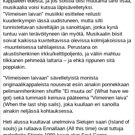
kappaleen edestä, ja jos soittoa olisi muutama tahti lisää,
musikaalia voisi kutsua läpisävelletyksi.
”Viimeisen laivan” musiikki esittelee reilusti
kuudenkympin iässä uudistuneen, mutta silti
tunnistettavan säveltäjän ja sanoittajan, jonka kynä
tuntuu vain terävöityneen iän myötä. Musikaalin biisit
soivat kaikissa kuviteltavissa olevissa kolmijakoisissa ja
-muunteisessa tahtilajeissa. Perustana on
akustishenkinen irkku/kelttipoljento, ja väliin mahtuu
tilkkanen pehmeää lattaria – ja ehkä rippunen sitä
poppiakin.
”Viimeiseen laivaan” sävelletyistä monista
originaalikappaleista nousevat esiin ainakin ponnekkaan
pelimannihenkinen shuffle ”Ei muuta oo” (What have we
got) sekä tummasti keinuva pääteema ”Viimeinen laiva”
(When the last ship sails), joka kuullaan eri sanoilla
ainakin neljässä kohtauksessa.
Heti alussa kuultavat unelmoiva Sielujen saari (Island of
souls) ja rullaava Ennallaan (All this time) ovat tuttuja
melodioita Stingin 1990-luvun alun Soul Cages -