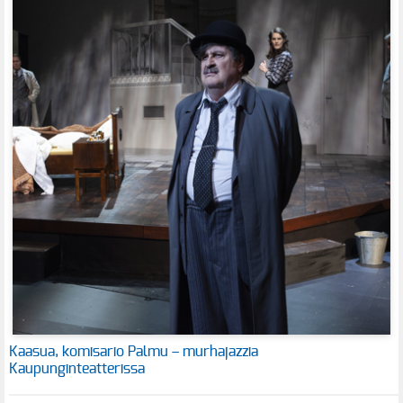
Kaasua, komisario Palmu – murhajazzia
Kaupunginteatterissa