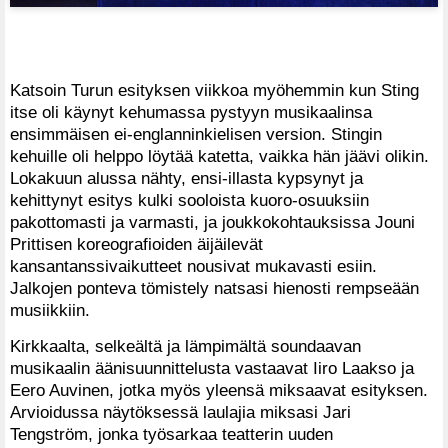
Katsoin Turun esityksen viikkoa myöhemmin kun Sting
itse oli käynyt kehumassa pystyyn musikaalinsa
ensimmäisen ei-englanninkielisen version. Stingin
kehuille oli helppo löytää katetta, vaikka hän jäävi olikin.
Lokakuun alussa nähty, ensi-illasta kypsynyt ja
kehittynyt esitys kulki sooloista kuoro-osuuksiin
pakottomasti ja varmasti, ja joukkokohtauksissa Jouni
Prittisen koreografioiden äijäilevät
kansantanssivaikutteet nousivat mukavasti esiin.
Jalkojen ponteva tömistely natsasi hienosti rempseään
musiikkiin.
Kirkkaalta, selkeältä ja lämpimältä soundaavan
musikaalin äänisuunnittelusta vastaavat Iiro Laakso ja
Eero Auvinen, jotka myös yleensä miksaavat esityksen.
Arvioidussa näytöksessä laulajia miksasi Jari
Tengström, jonka työsarkaa teatterin uuden