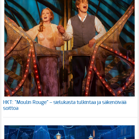
HKT: "Moulin Rouge" – sielukasta tulkintaa ja säkenöivää
soittoa