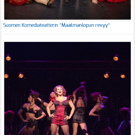
Suomen Komediateatterin ”Maailmanlopun revyy”