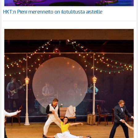
HKT:n Pieni merenneito on ilotulitusta aisteille