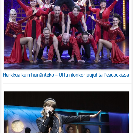
Herkkua kuin heinänteko – UIT:n ilonkorjuujuhla Peacockissa