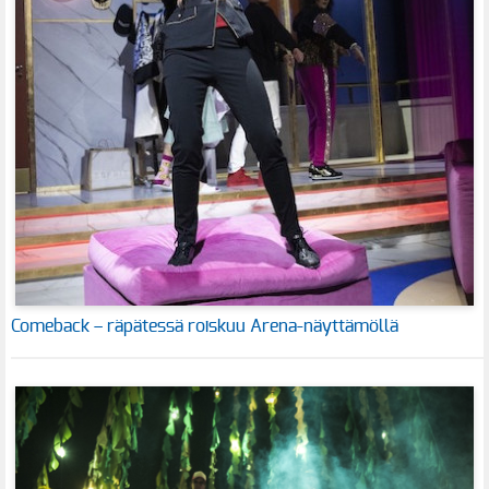
Comeback – räpätessä roiskuu Arena-näyttämöllä