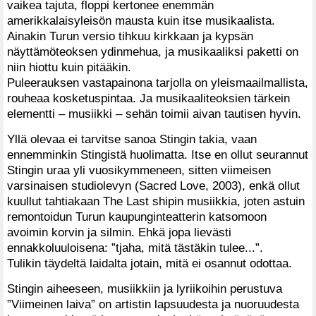
vaikea tajuta, floppi kertonee enemmän
amerikkalaisyleisön mausta kuin itse musikaalista.
Ainakin Turun versio tihkuu kirkkaan ja kypsän
näyttämöteoksen ydinmehua, ja musikaaliksi paketti on
niin hiottu kuin pitääkin.
Puleerauksen vastapainona tarjolla on yleismaailmallista,
rouheaa kosketuspintaa. Ja musikaaliteoksien tärkein
elementti – musiikki – sehän toimii aivan tautisen hyvin.
Yllä olevaa ei tarvitse sanoa Stingin takia, vaan
ennemminkin Stingistä huolimatta. Itse en ollut seurannut
Stingin uraa yli vuosikymmeneen, sitten viimeisen
varsinaisen studiolevyn (Sacred Love, 2003), enkä ollut
kuullut tahtiakaan The Last shipin musiikkia, joten astuin
remontoidun Turun kaupunginteatterin katsomoon
avoimin korvin ja silmin. Ehkä jopa lievästi
ennakkoluuloisena: ”tjaha, mitä tästäkin tulee...”.
Tulikin täydeltä laidalta jotain, mitä ei osannut odottaa.
Stingin aiheeseen, musiikkiin ja lyriikoihin perustuva
”Viimeinen laiva” on artistin lapsuudesta ja nuoruudesta