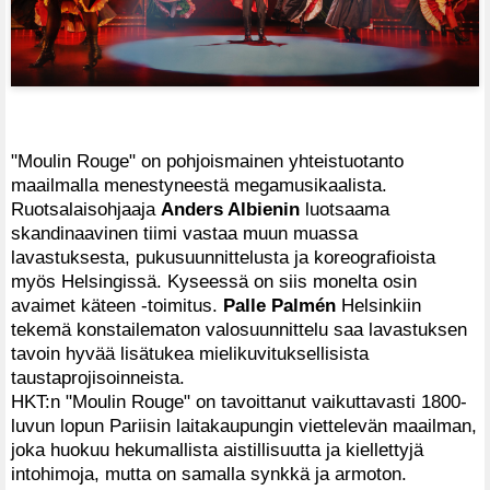
"Moulin Rouge" on pohjoismainen yhteistuotanto
maailmalla menestyneestä megamusikaalista.
Ruotsalaisohjaaja
Anders Albienin
luotsaama
skandinaavinen tiimi vastaa muun muassa
lavastuksesta, pukusuunnittelusta ja koreografioista
myös Helsingissä. Kyseessä on siis monelta osin
avaimet käteen -toimitus.
Palle Palmén
Helsinkiin
tekemä konstailematon valosuunnittelu saa lavastuksen
tavoin hyvää lisätukea mielikuvituksellisista
taustaprojisoinneista.
HKT:n "Moulin Rouge" on tavoittanut vaikuttavasti 1800-
luvun lopun Pariisin laitakaupungin viettelevän maailman,
joka huokuu hekumallista aistillisuutta ja kiellettyjä
intohimoja, mutta on samalla synkkä ja armoton.