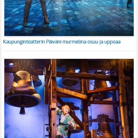
Kaupunginteatterin Päiväni murmelina osuu ja uppoaa