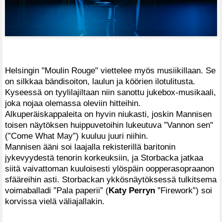
Helsingin "Moulin Rouge" viettelee myös musiikillaan. Se
on silkkaa bändisoiton, laulun ja köörien ilotulitusta.
Kyseessä on tyylilajiltaan niin sanottu jukebox-musikaali,
joka nojaa olemassa oleviin hitteihin.
Alkuperäiskappaleita on hyvin niukasti, joskin Mannisen
toisen näytöksen huippuvetoihin lukeutuva ”Vannon sen"
(”Come What May”) kuuluu juuri niihin.
Mannisen ääni soi laajalla rekisterillä baritonin
jykevyydestä tenorin korkeuksiin, ja Storbacka jatkaa
siitä vaivattoman kuuloisesti ylöspäin oopperasopraanon
sfääreihin asti. Storbackan ykkösnäytöksessä tulkitsema
voimaballadi ”Pala paperii” (
Katy Perryn
”Firework”) soi
korvissa vielä väliajallakin.