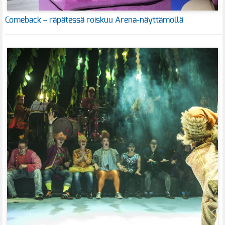
Comeback – räpätessä roiskuu Arena-näyttämöllä