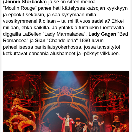
(
Jennie Storbacka
) ja se on sitten menoa.
"Moulin Rouge" panee heti kättelyssä katsojan kyykkyyn
ja epookit sekaisin, ja saa kysymään millä
vuosikymmenellä ollaan – tai millä vuosisadalla? Ehkei
millään, ehkä kaikilla. Ja yhtäkkiä tuntuukin luontevalta
diggailla LaBellen ”Lady Marmaladea”,
Lady Gagan
”Bad
Romancea” ja
Sian
”Chandelieria" 1890-luvun
paheellisessa pariisilaisyökerhossa, jossa tanssitytöt
ketkuttavat cancania alushameet ja -pöksyt vilkkuen.