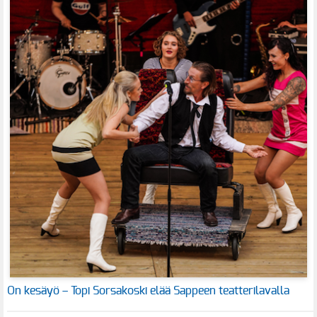
On kesäyö – Topi Sorsakoski elää Sappeen teatterilavalla