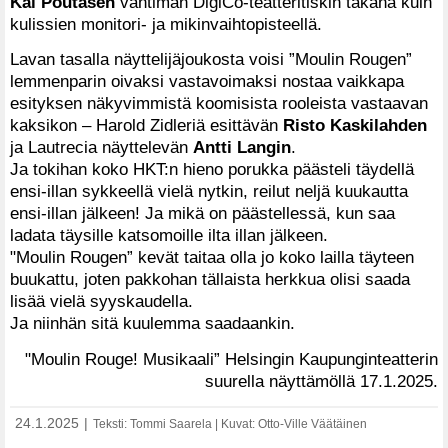
Kai Poutasen
vahtiman DigiCo-teatteritiskin takana kuin
kulissien monitori- ja mikinvaihtopisteellä.
Lavan tasalla näyttelijäjoukosta voisi ”Moulin Rougen”
lemmenparin oivaksi vastavoimaksi nostaa vaikkapa
esityksen näkyvimmistä koomisista rooleista vastaavan
kaksikon – Harold Zidleriä esittävän
Risto Kaskilahden
ja Lautrecia näyttelevän
Antti Langin
.
Ja tokihan koko HKT:n hieno porukka päästeli täydellä
ensi-illan sykkeellä vielä nytkin, reilut neljä kuukautta
ensi-illan jälkeen! Ja mikä on päästellessä, kun saa
ladata täysille katsomoille ilta illan jälkeen.
"Moulin Rougen” kevät taitaa olla jo koko lailla täyteen
buukattu, joten pakkohan tällaista herkkua olisi saada
lisää vielä syyskaudella.
Ja niinhän sitä kuulemma saadaankin.
"Moulin Rouge! Musikaali” Helsingin Kaupunginteatterin
suurella näyttämöllä 17.1.2025.
24.1.2025
|
Teksti: Tommi Saarela | Kuvat: Otto-Ville Väätäinen