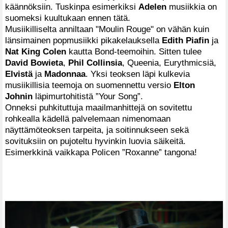
käännöksiin. Tuskinpa esimerkiksi
Adelen
musiikkia on
suomeksi kuultukaan ennen tätä.
Musiikilliselta anniltaan "Moulin Rouge" on vähän kuin
länsimainen popmusiikki pikakelauksella
Edith Piafin
ja
Nat King Colen
kautta Bond-teemoihin. Sitten tulee
David Bowieta
,
Phil Collinsia
, Queenia, Eurythmicsiä,
Elvistä
ja
Madonnaa
. Yksi teoksen läpi kulkevia
musiikillisia teemoja on suomennettu versio
Elton
Johnin
läpimurtohitistä ”Your Song”.
Onneksi puhkituttuja maailmanhittejä on sovitettu
rohkealla kädellä palvelemaan nimenomaan
näyttämöteoksen tarpeita, ja soitinnukseen sekä
sovituksiin on pujoteltu hyvinkin luovia säikeitä.
Esimerkkinä vaikkapa Policen ”Roxanne” tangona!