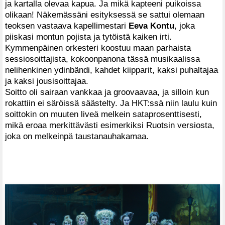
ja kartalla olevaa kapua. Ja mikä kapteeni puikoissa
olikaan! Näkemässäni esityksessä se sattui olemaan
teoksen vastaava kapellimestari
Eeva Kontu
, joka
piiskasi montun pojista ja tytöistä kaiken irti.
Kymmenpäinen orkesteri koostuu maan parhaista
sessiosoittajista, kokoonpanona tässä musikaalissa
nelihenkinen ydinbändi, kahdet kiipparit, kaksi puhaltajaa
ja kaksi jousisoittajaa.
Soitto oli sairaan vankkaa ja groovaavaa, ja silloin kun
rokattiin ei säröissä säästelty. Ja HKT:ssä niin laulu kuin
soittokin on muuten liveä melkein sataprosenttisesti,
mikä eroaa merkittävästi esimerkiksi Ruotsin versiosta,
joka on melkeinpä taustanauhakamaa.