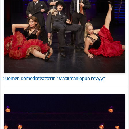
Suomen Komediateatterin ”Maailmanlopun revyy”