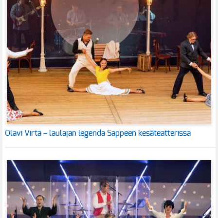
Olavi Virta – laulajan legenda Sappeen kesäteatterissa