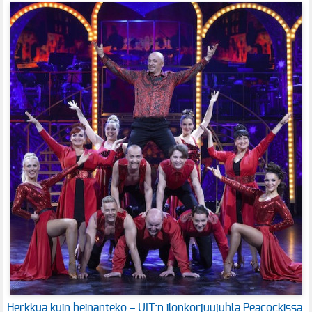
Herkkua kuin heinänteko – UIT:n ilonkorjuujuhla Peacockissa