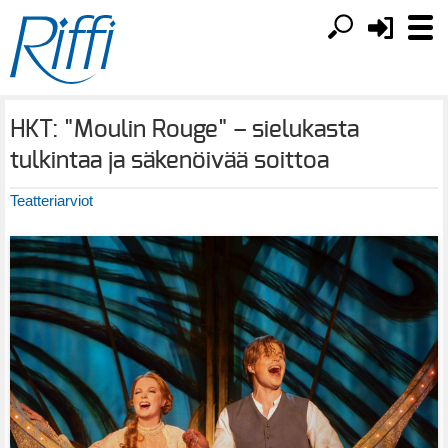
HKT: "Moulin Rouge" – sielukasta
tulkintaa ja säkenöivää soittoa
Teatteriarviot