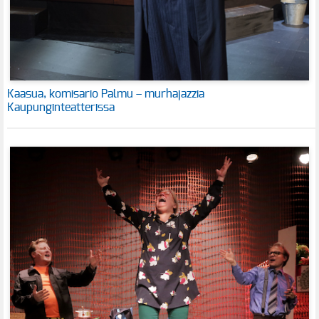
Kaasua, komisario Palmu – murhajazzia
Kaupunginteatterissa