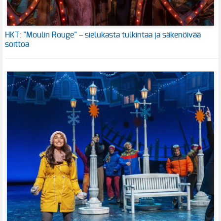
HKT: "Moulin Rouge" – sielukasta tulkintaa ja säkenöivää
soittoa