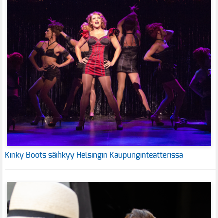
Kinky Boots säihkyy Helsingin Kaupunginteatterissa