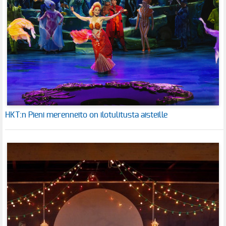
HKT:n Pieni merenneito on ilotulitusta aisteille